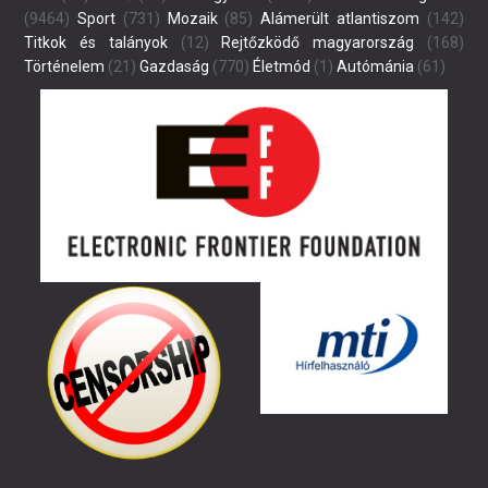
(9464)
Sport
(731)
Mozaik
(85)
Alámerült atlantiszom
(142)
Titkok és talányok
(12)
Rejtőzködő magyarország
(168)
Történelem
(21)
Gazdaság
(770)
Életmód
(1)
Autómánia
(61)