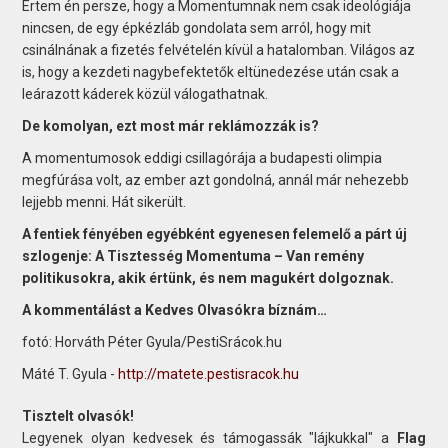
Értem én persze, hogy a Momentumnak nem csak ideológiája
nincsen, de egy épkézláb gondolata sem arról, hogy mit
csinálnának a fizetés felvételén kívül a hatalomban. Világos az
is, hogy a kezdeti nagybefektetők eltünedezése után csak a
leárazott káderek közül válogathatnak.
De komolyan, ezt most már reklámozzák is?
A momentumosok eddigi csillagórája a budapesti olimpia
megfúrása volt, az ember azt gondolná, annál már nehezebb
lejjebb menni. Hát sikerült.
A fentiek fényében egyébként egyenesen felemelő a párt új
szlogenje: A Tisztesség Momentuma – Van remény
politikusokra, akik értünk, és nem magukért dolgoznak.
A kommentálást a Kedves Olvasókra bíznám…
fotó: Horváth Péter Gyula/PestiSrácok.hu
Máté T. Gyula -
http://matete.pestisracok.hu
Tisztelt olvasók!
Legyenek olyan kedvesek és támogassák "lájkukkal" a
Flag