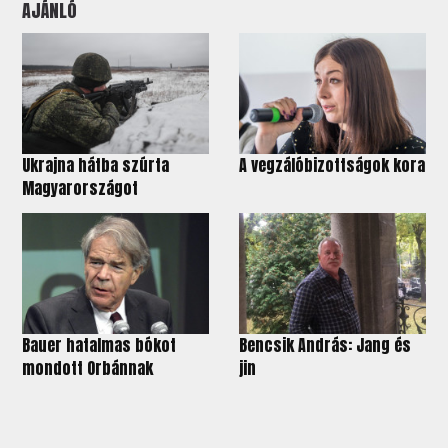
AJÁNLÓ
Ukrajna hátba szúrta
A vegzálóbizottságok kora
Magyarországot
Bauer hatalmas bókot
Bencsik András: Jang és
mondott Orbánnak
jin