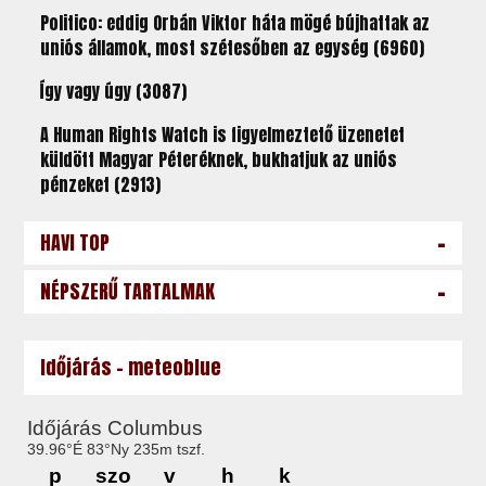
Politico: eddig Orbán Viktor háta mögé bújhattak az
uniós államok, most szétesőben az egység (6960)
Így vagy úgy (3087)
A Human Rights Watch is figyelmeztető üzenetet
küldött Magyar Péteréknek, bukhatjuk az uniós
pénzeket (2913)
-
HAVI TOP
-
NÉPSZERŰ TARTALMAK
Időjárás - meteoblue