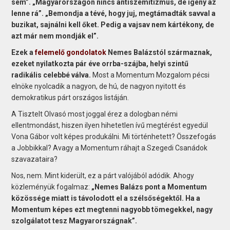
sem”. „Magyarországon nincs antiszemitizmus, de igény az
lenne rá”. „Bemondja a tévé, hogy juj, megtámadták savval a
buzikat, sajnálni kell őket. Pedig a vajsav nem kártékony, de
azt már nem mondják el”.
Ezek a
felemelő gondolatok
Nemes Balázstól
származnak,
ezeket nyilatkozta pár éve orrba-szájba, helyi szintű
radikális celebbé válva.
Most a Momentum Mozgalom pécsi
elnöke nyolcadik a nagyon, de hú, de nagyon nyitott és
demokratikus párt országos listáján.
A Tisztelt Olvasó most joggal érez a dologban némi
ellentmondást, hiszen ilyen hihetetlen ívű megtérést egyedül
Vona Gábor volt képes produkálni. Mi történhetett? Összefogás
a Jobbikkal? Avagy a Momentum ráhajt a Szegedi Csanádok
szavazataira?
Nos, nem. Mint kiderült, ez a párt valójából adódik. Ahogy
közleményük fogalmaz:
„Nemes Balázs pont a Momentum
közössége miatt is távolodott el a szélsőségektől. Ha a
Momentum képes ezt megtenni nagyobb tömegekkel, nagy
szolgálatot tesz Magyarországnak”.