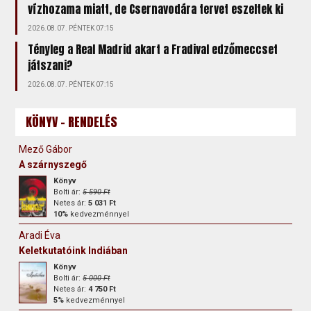
vízhozama miatt, de Csernavodára tervet eszeltek ki
2026.08.07. PÉNTEK 07:15
Tényleg a Real Madrid akart a Fradival edzőmeccset
játszani?
2026.08.07. PÉNTEK 07:15
KÖNYV - RENDELÉS
Mező Gábor
A szárnyszegő
Könyv
Bolti ár:
5 590 Ft
Netes ár:
5 031 Ft
10%
kedvezménnyel
Aradi Éva
Keletkutatóink Indiában
Könyv
Bolti ár:
5 000 Ft
Netes ár:
4 750 Ft
5%
kedvezménnyel