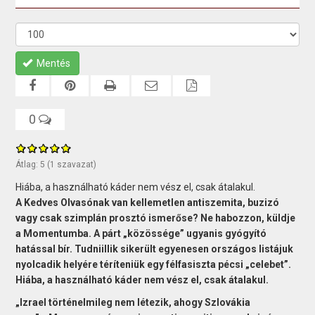
Mentés
0
Átlag:
5
(
1
szavazat)
Hiába, a használható káder nem vész el, csak átalakul.
A Kedves Olvasónak van kellemetlen antiszemita, buzizó
vagy csak szimplán prosztó ismerőse? Ne habozzon, küldje
a Momentumba. A párt „közössége” ugyanis gyógyító
hatással bír. Tudniillik sikerült egyenesen országos listájuk
nyolcadik helyére téríteniük egy félfasiszta pécsi „celebet”.
Hiába, a használható káder nem vész el, csak átalakul.
„Izrael történelmileg nem létezik, ahogy Szlovákia