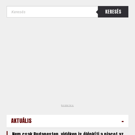
KERESÉS
hirdetés
-
AKTUÁLIS
Nem csak Budapesten, vidéken is élénkíti a piacot az