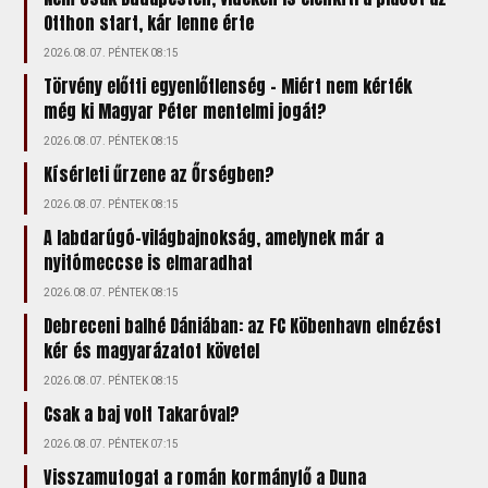
Otthon start, kár lenne érte
2026.08.07. PÉNTEK 08:15
Törvény előtti egyenlőtlenség – Miért nem kérték
még ki Magyar Péter mentelmi jogát?
2026.08.07. PÉNTEK 08:15
Kísérleti űrzene az Őrségben?
2026.08.07. PÉNTEK 08:15
A labdarúgó-világbajnokság, amelynek már a
nyitómeccse is elmaradhat
2026.08.07. PÉNTEK 08:15
Debreceni balhé Dániában: az FC Köbenhavn elnézést
kér és magyarázatot követel
2026.08.07. PÉNTEK 08:15
Csak a baj volt Takaróval?
2026.08.07. PÉNTEK 07:15
Visszamutogat a román kormányfő a Duna