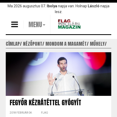
Ugrás
Ma 2026 augusztus 07.
Ibolya
napja van. Holnap
László
napja
a
lesz.
tartalomra
MENU
CÍMLAP
NÉZŐPONT
MONDOM A MAGAMÉT
MŰHELY
FEGYŐR KÉZRÁTÉTTEL GYÓGYÍT
2018 FEBRUÁR 04.
FLAG