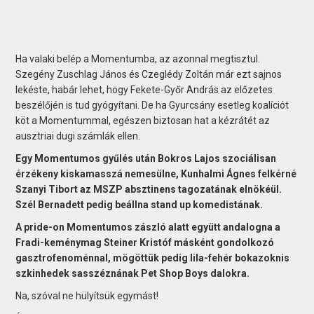
Ha valaki belép a Momentumba, az azonnal megtisztul.
Szegény Zuschlag János és Czeglédy Zoltán már ezt sajnos
lekéste, habár lehet, hogy Fekete-Győr András az előzetes
beszélőjén is tud gyógyítani. De ha Gyurcsány esetleg koalíciót
köt a Momentummal, egészen biztosan hat a kézrátét az
ausztriai dugi számlák ellen.
Egy Momentumos gyűlés után Bokros Lajos szociálisan
érzékeny kiskamasszá nemesülne, Kunhalmi Ágnes felkérné
Szanyi Tibort az MSZP absztinens tagozatának elnökéül.
Szél Bernadett pedig beállna stand up komedistának.
A pride-on Momentumos zászló alatt együtt andalogna a
Fradi-keménymag Steiner Kristóf másként gondolkozó
gasztrofenoménnal, mögöttük pedig lila-fehér bokazoknis
szkinhedek sasszéznának Pet Shop Boys dalokra.
Na, szóval ne hülyítsük egymást!