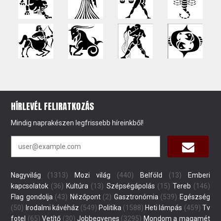
HÍRLEVÉL FELIRATKOZÁS
Mindig naprakészen legfrissebb híreinkből!
Nagyvilág
(1313)
Mozi világ
(440)
Belföld
(13)
Emberi
kapcsolatok
(36)
Kultúra
(13)
Szépségápolás
(15)
Tereb
(146)
Flag gondolja
(43)
Nézőpont
(2)
Gasztronómia
(539)
Egészség
(50)
Irodalmi kávéház
(549)
Politika
(1588)
Heti lámpás
(459)
Tv
fotel
(65)
Vetítő
(30)
Jobbegyenes
(3295)
Mondom a magamét