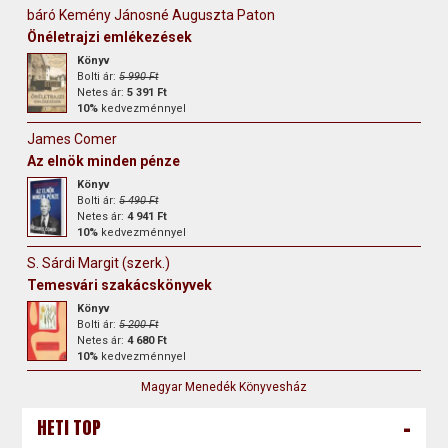
báró Kemény Jánosné Auguszta Paton
Önéletrajzi emlékezések
Könyv
Bolti ár:
5 990 Ft
Netes ár:
5 391 Ft
10%
kedvezménnyel
James Comer
Az elnök minden pénze
Könyv
Bolti ár:
5 490 Ft
Netes ár:
4 941 Ft
10%
kedvezménnyel
S. Sárdi Margit (szerk.)
Temesvári szakácskönyvek
Könyv
Bolti ár:
5 200 Ft
Netes ár:
4 680 Ft
10%
kedvezménnyel
Magyar Menedék Könyvesház
-
HETI TOP