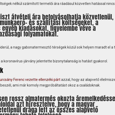
ségek nélkül számított termelői ára ráadásul közvetlen hatással nincs
liszt átvételi ára befolyásolhatja közvetlenül,
munkaerő- és szállítási költségeket, a
egyéb kiadásokat, figyelembe véve a
azdasági folyamatokat.
iderül, a nagy gabonatermesztő térségek közül sok helyen maradt el a
 a koronavírus-járvány jelentette bizonytalanság is hatást gyakorol.
ek
urcsány Ferenc vezette ellenzéki párt
azzal, hogy az alapvető élelmisz
 beszél, ami már komoly megpróbáltatást okoz a családoknak.
sen rossz almatermés okozta áremelkedésse
aloldal azt híresztelve, hogy a magyar
tetlenül drága lett az összes alapvető