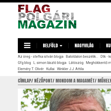
Ugrás
a
tartalomra
BELFÖLD
NAGYVILÁG
KU
Az öreg - stefka istván blogja
Baloldalon beszélik...
Dtk - 
Gfg blog
L. simon lászló blogja
Látószög
Meghökkentő 
Eleméry T. Olivér
Kullai
Winkler J.J. Attila
CÍMLAP
NÉZŐPONT
MONDOM A MAGAMÉT
MŰHEL