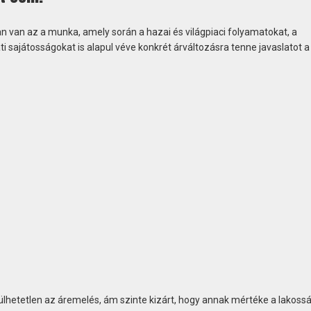
an van az a munka, amely során a hazai és világpiaci folyamatokat, a
sajátosságokat is alapul véve konkrét árváltozásra tenne javaslatot a
rülhetetlen az áremelés, ám szinte kizárt, hogy annak mértéke a lakoss