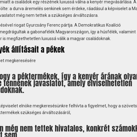
iatt a családok egy részének luxussá válna a kenyér megvásárlása. A
te: a durva áremelés senkinek sem érdeke, ráadásul a képviselet a M
javaslatot még nem tettek a szükséges árváltozásra.
ésével riogat Gyurcsány Ferenc pártja. A Demokratikus Koalíció
 megdrágultak a gabonafélék Magyarországon, így a húsfélék, valamint
 is megfizethetetlen luxussá válik a magyar családoknak.
ék állításait a pékek
et megkeresésére
hogy a péktermékek, így a kenyér árának olya
tennének javaslatot, amely elviselhetetlen
ádoknak.
épviselet elnöke megkeresésünkre felhívta a figyelmet, hogy a szövet
ktermékek szükséges árváltozásáról,
n még nem tettek hivatalos, konkrét számok
ot sem.