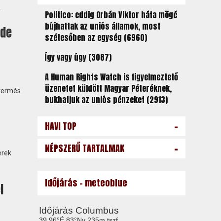
.
Politico: eddig Orbán Viktor háta mögé
bújhattak az uniós államok, most
 de
szétesőben az egység (6960)
Így vagy úgy (3087)
A Human Rights Watch is figyelmeztető
üzenetet küldött Magyar Péteréknek,
 termés
bukhatjuk az uniós pénzeket (2913)
-
HAVI TOP
-
NÉPSZERŰ TARTALMAK
erek
Időjárás - meteoblue
l