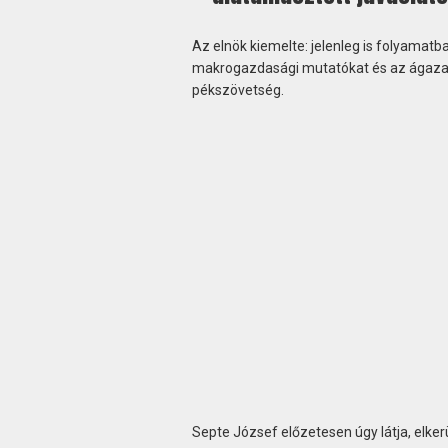
Az elnök kiemelte: jelenleg is folyamatb
makrogazdasági mutatókat és az ágazati 
pékszövetség.
Septe József előzetesen úgy látja, elke