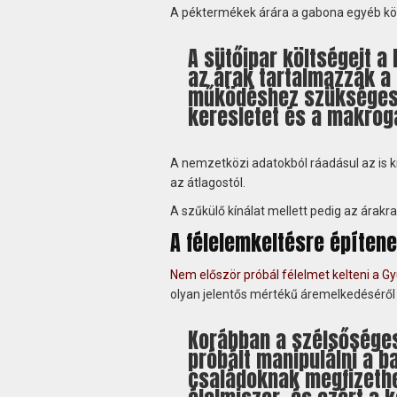
A péktermékek árára a gabona egyéb költ
A sütőipar költségeit a 
az árak tartalmazzák a 
működéshez szükséges 
keresletet és a makrog
A nemzetközi adatokból ráadásul az is k
az átlagostól.
A szűkülő kínálat mellett pedig az árakra
A félelemkeltésre építen
Nem először próbál félelmet kelteni a Gy
olyan jelentős mértékű áremelkedéséről
Korábban a szélsősége
próbált manipulálni a b
családoknak megfizethe