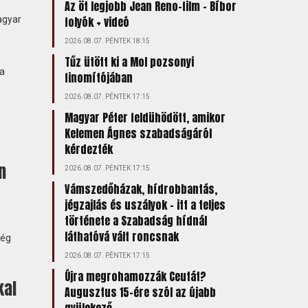
Az öt legjobb Jean Reno-film – Bíbor
agyar
folyók + videó
2026.08.07. PÉNTEK 18:15
Tűz ütött ki a Mol pozsonyi
 a
finomítójában
2026.08.07. PÉNTEK 17:15
Magyar Péter feldühödött, amikor
Kelemen Ágnes szabadságáról
kérdezték
n
2026.08.07. PÉNTEK 17:15
Vámszedőházak, hídrobbantás,
jégzajlás és uszályok – itt a teljes
története a Szabadság hídnál
láthatóvá vált roncsnak
ség
2026.08.07. PÉNTEK 17:15
Újra megrohamozzák Ceutát?
kal
Augusztus 15-ére szól az újabb