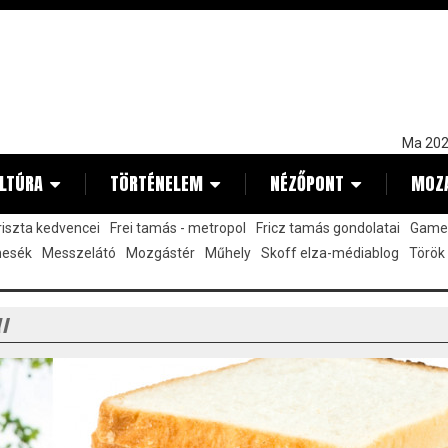
Ma 202
LTÚRA
TÖRTÉNELEM
NÉZŐPONT
MOZ
kriszta kedvencei
Frei tamás - metropol
Fricz tamás gondolatai
Gamez
mesék
Messzelátó
Mozgástér
Műhely
Skoff elza-médiablog
Török
Y