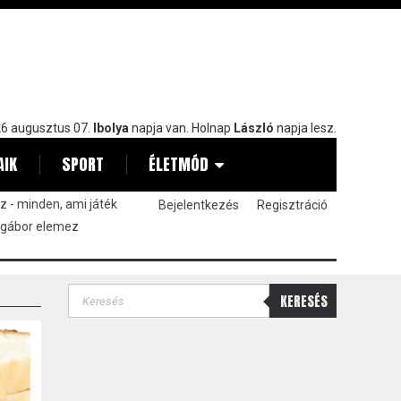
6 augusztus 07.
Ibolya
napja van. Holnap
László
napja lesz.
AIK
SPORT
ÉLETMÓD
 - minden, ami játék
Bejelentkezés
Regisztráció
 gábor elemez
KERESÉS