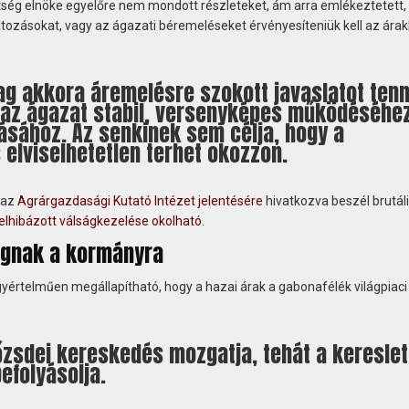
vetség elnöke egyelőre nem mondott részleteket, ám arra emlékeztetett,
ltozásokat, vagy az ágazati béremeléseket érvényesíteniük kell az ára
g akkora áremelésre szokott javaslatot tenn
 az ágazat stabil, versenyképes működéséhe
sához. Az senkinek sem célja, hogy a
elviselhetetlen terhet okozzon.
 az
Agrárgazdasági Kutató Intézet jelentésére
hivatkozva beszél brutál
elhibázott válságkezelése okolható
.
fognak a kormányra
yértelműen megállapítható, hogy a hazai árak a gabonafélék világpiaci
őzsdei kereskedés mozgatja, tehát a kereslet
efolyásolja.