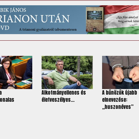
a
Alkotmányellenes és
A bűnözők újabb
onalas
életveszélyes...
elnevezése:
„huszonéves”