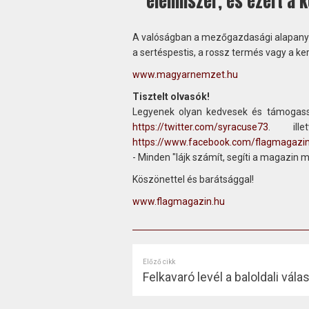
élelmiszer, és ezért a 
A valóságban a mezőgazdasági alapanyago
a sertéspestis, a rossz termés vagy a ker
www.magyarnemzet.hu
Tisztelt olvasók!
Legyenek olyan kedvesek és támogass
https://twitter.com/syracuse73
. ill
https://www.facebook.com/flagmagazi
- Minden "lájk számít, segíti a magazin 
Köszönettel és barátsággal!
www.flagmagazin.hu
Előző cikk
Felkavaró levél a baloldali vál