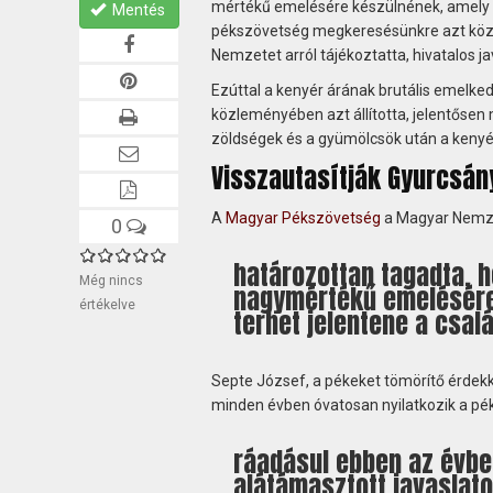
mértékű emelésére készülnének, amely m
Mentés
pékszövetség megkeresésünkre azt közöl
Nemzetet arról tájékoztatta, hivatalos 
Ezúttal a kenyér árának brutális emelked
közleményében azt állította, jelentősen
zöldségek és a gyümölcsök után a kenyér
Visszautasítják Gyurcsány
A
Magyar Pékszövetség
a Magyar Nemz
0
határozottan tagadta, 
Még nincs
nagymértékű emelésére 
értékelve
terhet jelentene a csal
Septe József, a pékeket tömörítő érdekk
minden évben óvatosan nyilatkozik a pé
ráadásul ebben az évbe
alátámasztott javaslat