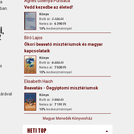
Agnes Golenya Purisaca
 a
Vedd kezedbe az életed!
kban.
Könyv
Bolti ár:
7 100 Ft
Netes ár:
6 390 Ft
i,
10%
kedvezménnyel
z
Bíró Lajos
Ókori beavató misztériumok és magyar
kapcsolataik
Könyv
Bolti ár:
8 300 Ft
is
Netes ár:
7 500 Ft
10%
kedvezménnyel
Elisabeth Haich
Beavatás - Óegyiptomi misztériumok
 árával
Könyv
Bolti ár:
7 990 Ft
Netes ár:
7 191 Ft
10%
kedvezménnyel
Magyar Menedék Könyvesház
-
HETI TOP