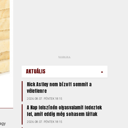
hirdetés
-
AKTUÁLIS
Rick Astley nem bízott semmit a
véletlenre
2026.08.07. PÉNTEK 18:15
A Nap felszínén olyasvalamit fedeztek
fel, amit eddig még sohasem láttak
2026.08.07. PÉNTEK 18:15
nagy