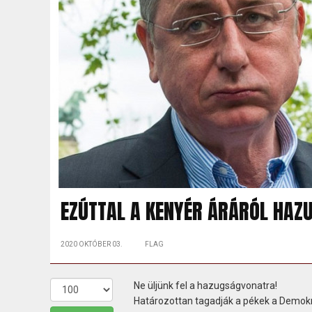
EZÚTTAL A KENYÉR ÁRÁRÓL HAZ
2020 OKTÓBER 03.
FLAG
Ne üljünk fel a hazugságvonatra!
Határozottan tagadják a pékek a Demokrat