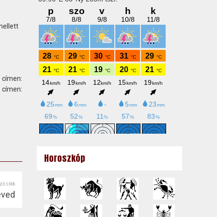
ellett
 címen:
ímen:
Horoszkóp
ző cikk
éved