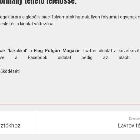
kormány tehető felelőssé.
k árára a globális piaci folyamatok hatnak. Ilyen folyamat egyebek m
eslet és a kínálat változása.
ák "lájkukkal" a
Flag Polgári Magazin
Twitter oldalát a következő
etve a Facebook oldalát pedig az alábbi c
n
működését!
Követke
asztókhoz
Lavrov t