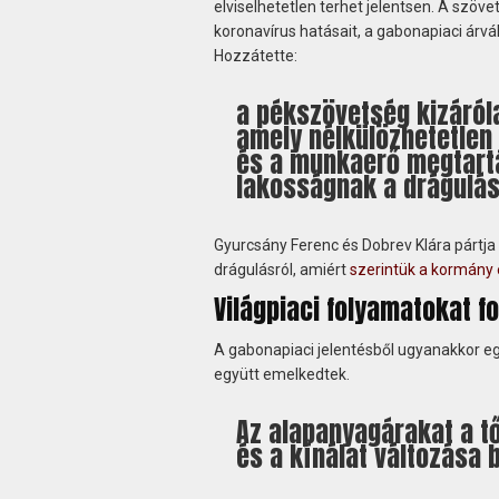
elviselhetetlen terhet jelentsen. A szö
koronavírus hatásait, a gabonapiaci árvá
Hozzátette:
a pékszövetség kizáróla
amely nélkülözhetetlen
és a munkaerő megtartá
lakosságnak a drágulás 
Gyurcsány Ferenc és Dobrev Klára pártja
drágulásról, amiért
szerintük a kormány 
Világpiaci folyamatokat 
A gabonapiaci jelentésből ugyanakkor eg
együtt emelkedtek.
Az alapanyagárakat a t
és a kínálat változása b