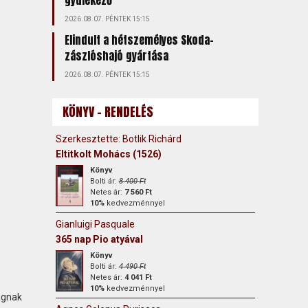
gyülekező
2026.08.07. PÉNTEK 15:15
Elindult a hétszemélyes Skoda-
zászlóshajó gyártása
2026.08.07. PÉNTEK 15:15
KÖNYV - RENDELÉS
Szerkesztette: Botlik Richárd
Eltitkolt Mohács (1526)
Könyv
Bolti ár:
8 400 Ft
Netes ár:
7 560 Ft
10%
kedvezménnyel
Gianluigi Pasquale
365 nap Pio atyával
Könyv
Bolti ár:
4 490 Ft
Netes ár:
4 041 Ft
10%
kedvezménnyel
ágnak