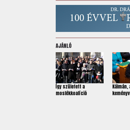
AJÁNLÓ
Így született a
Kálmán, 
moslékkoalíció
keményv