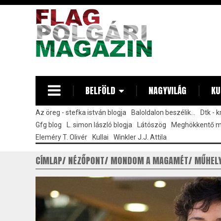
Ugrás
a
tartalomra
BELFÖLD
NAGYVILÁG
KU
Az öreg - stefka istván blogja
Baloldalon beszélik...
Dtk - 
Gfg blog
L. simon lászló blogja
Látószög
Meghökkentő 
Eleméry T. Olivér
Kullai
Winkler J.J. Attila
CÍMLAP
NÉZŐPONT
MONDOM A MAGAMÉT
MŰHEL