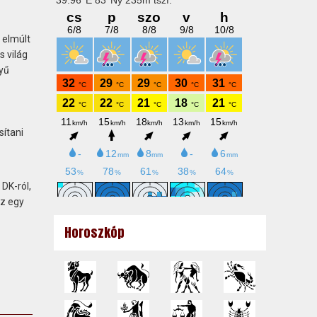
 elmúlt
s világ
yű
sítani
 DK-ról,
ez egy
Horoszkóp