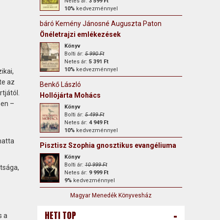
Netes ár:
3 599 Ft
10%
kedvezménnyel
báró Kemény Jánosné Auguszta Paton
Önéletrajzi emlékezések
Könyv
Bolti ár:
5 990 Ft
Netes ár:
5 391 Ft
10%
kedvezménnyel
ikai,
te az
Benkő László
tjától.
Hollójárta Mohács
ben –
Könyv
Bolti ár:
5 499 Ft
Netes ár:
4 949 Ft
10%
kedvezménnyel
hatta
Pisztisz Szophia gnosztikus evangéliuma
Könyv
Bolti ár:
10 999 Ft
tsága,
Netes ár:
9 999 Ft
9%
kedvezménnyel
Magyar Menedék Könyvesház
-
HETI TOP
s a