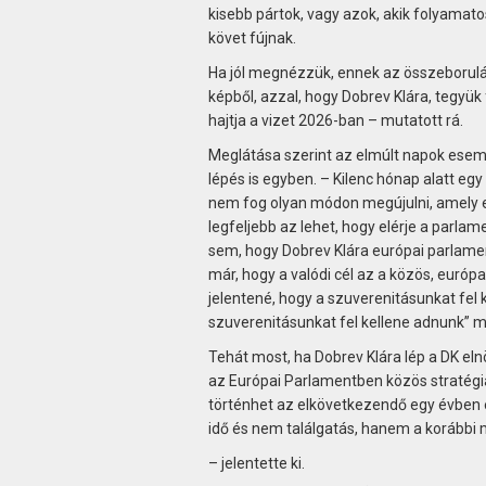
kisebb pártok, vagy azok, akik folyamat
követ fújnak.
Ha jól megnézzük, ennek az összeborulásn
képből, azzal, hogy Dobrev Klára, tegyük
hajtja a vizet 2026-ban – mutatott rá.
Meglátása szerint az elmúlt napok esem
lépés is egyben. – Kilenc hónap alatt eg
nem fog olyan módon megújulni, amely e
legfeljebb az lehet, hogy elérje a parlam
sem, hogy Dobrev Klára európai parlamen
már, hogy a valódi cél az a közös, euró
jelentené, hogy a szuverenitásunkat fel 
szuverenitásunkat fel kellene adnunk” mo
Tehát most, ha Dobrev Klára lép a DK el
az Európai Parlamentben közös stratégiá
történhet az elkövetkezendő egy évben e
idő és nem találgatás, hanem a korábbi 
– jelentette ki.