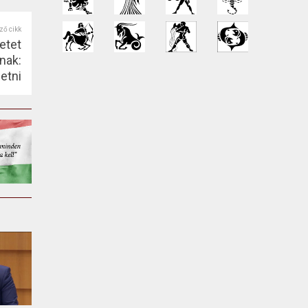
ző cikk
etet
nak:
etni