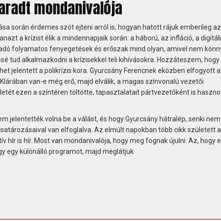
aradt mondanivalója
lása során érdemes szót ejteni arról is, hogyan hatott rájuk emberileg az
azt a krízist élik a mindennapjaik során: a háború, az infláció, a digitáli
radó folyamatos fenyegetések és erőszak mind olyan, amivel nem könn
é tud alkalmazkodni a krízisekkel teli kihívásokra. Hozzáteszem, hogy
het jelentett a polikrízis kora. Gyurcsány Ferencnek eközben elfogyott a
 Klárában van-e még erő, majd elválik, a magas színvonalú vezetői
etét ezen a színtéren töltötte, tapasztalatait pártvezetőként is haszno
m jelentették volna be a válást, és hogy Gyurcsány hátralép, senki nem
 csatározásaival van elfoglalva. Az elmúlt napokban több cikk született a
ív hír is hír. Most van mondanivalója, hogy meg fognak újulni. Az, hogy 
agy egy különálló programot, majd meglátjuk