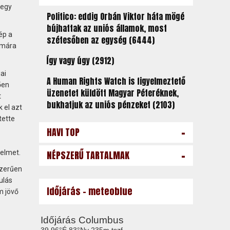
 egy
Politico: eddig Orbán Viktor háta mögé
bújhattak az uniós államok, most
ép a
szétesőben az egység (6444)
lmára
Így vagy úgy (2912)
ai
A Human Rights Watch is figyelmeztető
ően
üzenetet küldött Magyar Péteréknek,
t
bukhatjuk az uniós pénzeket (2103)
 el azt
tette
-
HAVI TOP
-
yelmet.
NÉPSZERŰ TARTALMAK
szerűen
ulás
Időjárás - meteoblue
m jövő