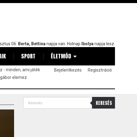
sztus 06.
Berta, Bettina
napja van. Holnap
Ibolya
napja lesz.
AIK
SPORT
ÉLETMÓD
 - minden, ami játék
Bejelentkezés
Regisztráció
 gábor elemez
KERESÉS