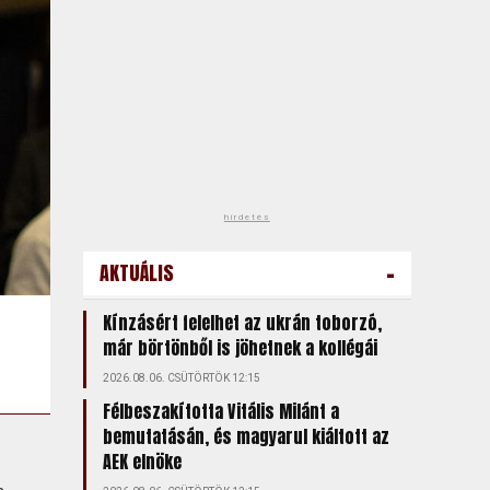
hirdetés
-
AKTUÁLIS
Kínzásért felelhet az ukrán toborzó,
már börtönből is jöhetnek a kollégái
2026.08.06. CSÜTÖRTÖK 12:15
Félbeszakította Vitális Milánt a
bemutatásán, és magyarul kiáltott az
AEK elnöke