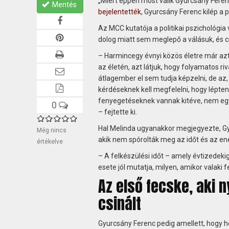
„Miért éppen most válik Gyurcsány Ferenc
Mentés
bejelentették
, Gyurcsány Ferenc kilép a 
Az MCC kutatója a politikai pszichológia
dolog miatt sem meglepő a válásuk, és cs
– Harmincegy évnyi közös életre már azt
az életén, azt látjuk, hogy folyamatos ri
átlagember el sem tudja képzelni, de az,
kérdéseknek kell megfelelni, hogy lépte
fenyegetéseknek vannak kitéve, nem egys
0
– fejtette ki.
Hal Melinda ugyanakkor megjegyezte, Gy
Még nincs
akik nem spórolták meg az időt és az ene
értékelve
– A felkészülési időt – amely évtizedeki
esete jól mutatja, milyen, amikor valaki f
Az első fecske, aki
csinált
Gyurcsány Ferenc pedig amellett, hogy ho