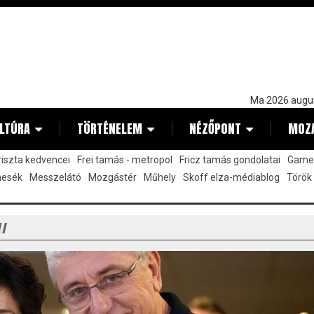
Ma 2026 augu
LTÚRA
TÖRTÉNELEM
NÉZŐPONT
MOZ
kriszta kedvencei
Frei tamás - metropol
Fricz tamás gondolatai
Gamez
mesék
Messzelátó
Mozgástér
Műhely
Skoff elza-médiablog
Török
Y