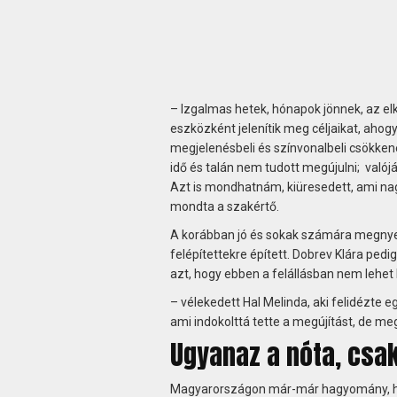
– Izgalmas hetek, hónapok jönnek, az el
eszközként jelenítik meg céljaikat, ahog
megjelenésbeli és színvonalbeli csökkené
idő és talán nem tudott megújulni; valój
Azt is mondhatnám, kiüresedett, ami nag
mondta a szakértő.
A korábban jó és sokak számára megnye
felépítettekre épített. Dobrev Klára ped
azt, hogy ebben a felállásban nem lehet
– vélekedett Hal Melinda, aki felidézte
ami indokolttá tette a megújítást, de me
Ugyanaz a nóta, csa
Magyarországon már-már hagyomány, hogy