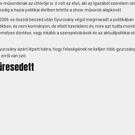
ow-műsoroknak az úttörője is: ő volt az első, aki az Igazából szerelem cí
 pedig a hazai politikai életben letette a show-műsorok alapkövét.
a 2006-os őszödi beszéd után Gyurcsány végül megmaradt a politikában
ékben, és nem kormányon, de eltelt tizenkilenc év, mire azt tudta mond
emélyes döntése, vagy inkább a szerepelvárások és az aktuálpolitikai st
urcsány azért lépett hátra, hogy feleségének ne kelljen több gyurcsán
 erről van szó.
üresedett