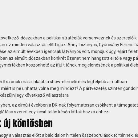
következő időszakban a politikai stratégiák versenyeznek és szereplőik
yan ez minden választás előtt igaz. Annyi bizonyos, Gyurcsány Ferenc fiz
se az elmúlt években igencsak látványos volt, mondjuk úgy, eljárt felet
ában az elmúlt időszakban konkrét üzenet nem hangzott el tőle vagy pár
ymértékben köszönhető az ifjú titánok megjelenésének a politikai éle
rő szónok mára inkább a show-elemekre és legfeljebb a múltban
ig miért is ne unhatta volna meg mindezt? A pártvezetés szintén gondol
 készülni egy következő választásra
 egyben, az elmúlt években a DK-nak folyamatosan csökkent a támogatot
glátása szerint egy kicsit talán későn láttak hozzá ehhez.
k új köntösben
 a választás előtt a baloldalon hirtelen összeborulások történnek, é