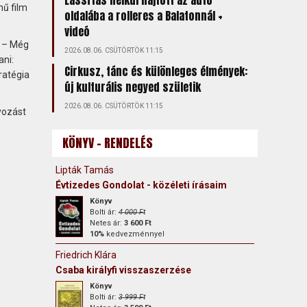
Lassítás nélkül hajtott az autó
mű film
oldalába a rolleres a Balatonnál +
videó
. – Még
2026.08.06. CSÜTÖRTÖK 11:15
ani:
Cirkusz, tánc és különleges élmények:
ratégia
új kulturális negyed születik
2026.08.06. CSÜTÖRTÖK 11:15
yozást
KÖNYV - RENDELÉS
Lipták Tamás
Évtizedes Gondolat - közéleti írásaim
Könyv
Bolti ár:
4 000 Ft
Netes ár:
3 600 Ft
10%
kedvezménnyel
Friedrich Klára
Csaba királyfi visszaszerzése
Könyv
Bolti ár:
3 999 Ft