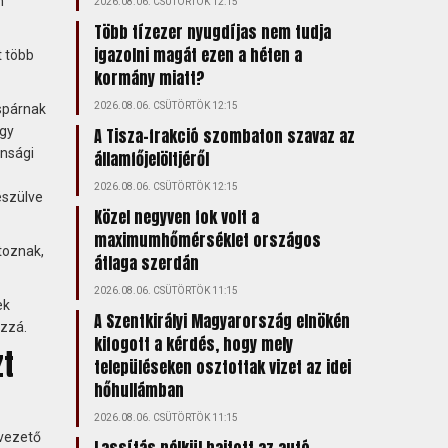
n
2026.08.06. CSÜTÖRTÖK 12:15
Több tízezer nyugdíjas nem tudja
igazolni magát ezen a héten a
t több
kormány miatt?
2026.08.06. CSÜTÖRTÖK 12:15
aspárnak
egy
A Tisza-frakció szombaton szavaz az
onsági
államfőjelöltjéről
2026.08.06. CSÜTÖRTÖK 12:15
észülve
Közel negyven fok volt a
maximumhőmérséklet országos
toznak,
átlaga szerdán
2026.08.06. CSÜTÖRTÖK 11:15
ek
A Szentkirályi Magyarország elnökén
ozzá.
kifogott a kérdés, hogy mely
zt
településeken osztottak vizet az idei
hőhullámban
2026.08.06. CSÜTÖRTÖK 11:15
tvezető