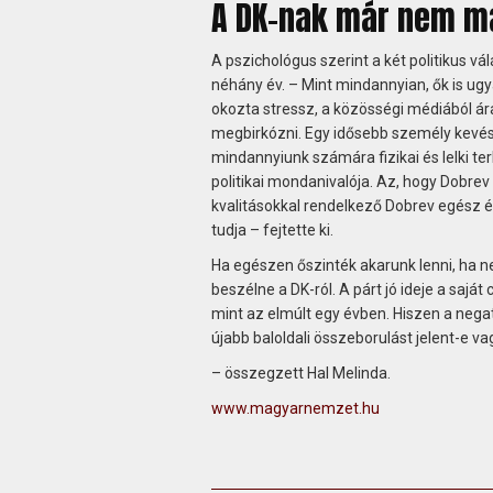
A DK-nak már nem m
A pszichológus szerint a két politikus vá
néhány év. – Mint mindannyian, ők is ugyan
okozta stressz, a közösségi médiából á
megbirkózni. Egy idősebb személy kevéss
mindannyiunk számára fizikai és lelki ter
politikai mondanivalója. Az, hogy Dobrev
kvalitásokkal rendelkező Dobrev egész él
tudja – fejtette ki.
Ha egészen őszinték akarunk lenni, ha ne
beszélne a DK-ról. A párt jó ideje a saját
mint az elmúlt egy évben. Hiszen a negat
újabb baloldali összeborulást jelent-e v
– összegzett Hal Melinda.
www.magyarnemzet.hu