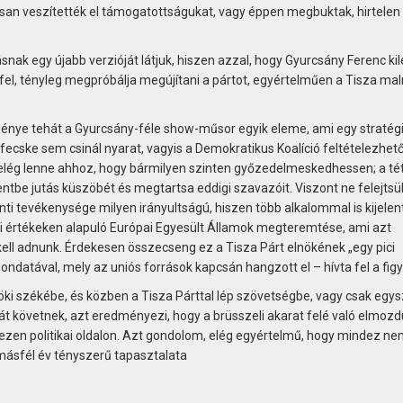
osan veszítették el támogatottságukat, vagy éppen megbuktak, hirtelen
ak egy újabb verzióját látjuk, hiszen azzal, hogy Gyurcsány Ferenc kil
 fel, tényleg megpróbálja megújítani a pártot, egyértelműen a Tisza ma
énye tehát a Gyurcsány-féle show-műsor egyik eleme, ami egy stratégi
y fecske sem csinál nyarat, vagyis a Demokratikus Koalíció feltételezhet
lég lenne ahhoz, hogy bármilyen szinten győzedelmeskedhessen; a té
entbe jutás küszöbét és megtartsa eddigi szavazóit. Viszont ne felejtsük
ti tevékenysége milyen irányultságú, hiszen több alkalommal is kijelen
pai értékeken alapuló Európai Egyesült Államok megteremtése, ami azt
kell adnunk. Érdekesen összecseng ez a Tisza Párt elnökének „egy pici
ndatával, mely az uniós források kapcsán hangzott el – hívta fel a fig
nöki székébe, és közben a Tisza Párttal lép szövetségbe, vagy csak egy
t követnek, azt eredményezi, hogy a brüsszeli akarat felé való elmozd
zen politikai oldalon. Azt gondolom, elég egyértelmű, hogy mindez ne
másfél év tényszerű tapasztalata