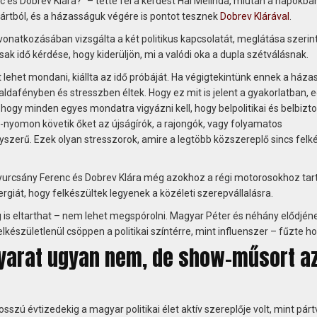
 és Dobrev Klára?” – tette fel a kérdést Hal Melinda, miután a napokba
pártból, és a házasságuk végére is pontot tesznek
Dobrev Klárával
.
 vonatkozásában vizsgálta a két politikus kapcsolatát, meglátása szerin
ak idő kérdése, hogy kiderüljön, mi a valódi oka a dupla szétválásnak.
 lehet mondani, kiállta az idő próbáját. Ha végigtekintünk ennek a ház
valdafényben és stresszben éltek. Hogy ez mit is jelent a gyakorlatban, 
 hogy minden egyes mondatra vigyázni kell, hogy belpolitikai és belbizt
n-nyomon követik őket az újságírók, a rajongók, vagy folyamatos
zerű. Ezek olyan stresszorok, amire a legtöbb közszereplő sincs felk
urcsány Ferenc és Dobrev Klára még azokhoz a régi motorosokhoz tar
rgiát, hogy felkészültek legyenek a közéleti szerepvállalásra.
g is eltarthat – nem lehet megspórolni. Magyar Péter és néhány elődjén
elkészületlenül csöppen a politikai színtérre, mint influenszer – fűzte h
 nyarat ugyan nem, de show-műsort a
sszú évtizedekig a magyar politikai élet aktív szereplője volt, mint pár