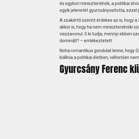
és egykori miniszterelnök, a politikai sh
egyik jelenetét gyurcsányosította, ezzel
A szakértő szerint érdekes az is, hogy 
akkor is, hogy ha nem miniszterelnöki sz
visszavonul. S ki tudja, mennyi ebben sz
dominált? – emlékeztetett.
Noha romantikus gondolat lenne, hogy Gy
kiállnia a politikai életben, vélhetően nem
Gyurcsány Ferenc ki