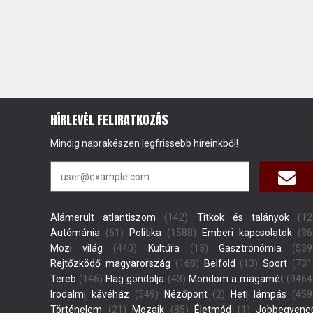
HÍRLEVÉL FELIRATKOZÁS
Mindig naprakészen legfrissebb híreinkből!
Alámerült atlantiszom
(142)
Titkok és talányok
(12
Autómánia
(61)
Politika
(1588)
Emberi kapcsolatok
(36
Mozi világ
(440)
Kultúra
(13)
Gasztronómia
(539
Rejtőzködő magyarország
(168)
Belföld
(13)
Sport
(731
Tereb
(146)
Flag gondolja
(43)
Mondom a magamét
(9464
Irodalmi kávéház
(549)
Nézőpont
(2)
Heti lámpás
(459
Történelem
(21)
Mozaik
(85)
Életmód
(1)
Jobbegyene