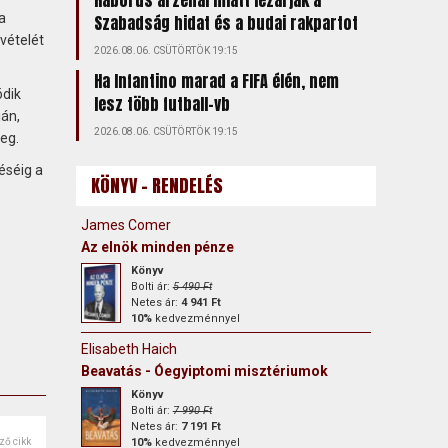
Háborús arzenál miatt lezárják a
a
Szabadság hidat és a budai rakpartot
vételét
2026.08.06. CSÜTÖRTÖK 19:15
Ha Infantino marad a FIFA élén, nem
ödik
lesz több futball-vb
án,
2026.08.06. CSÜTÖRTÖK 19:15
meg.
éséig a
KÖNYV - RENDELÉS
James Comer
Az elnök minden pénze
Könyv
Bolti ár:
5 490 Ft
Netes ár:
4 941 Ft
10%
kedvezménnyel
Elisabeth Haich
Beavatás - Óegyiptomi misztériumok
Könyv
Bolti ár:
7 990 Ft
Netes ár:
7 191 Ft
ző cikk
10%
kedvezménnyel