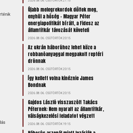
2026.08.06. CSÜTÖRTÖK 21:15
Újabb melegrekordok dőltek meg,
rténik
enyhül a hőség – Magyar Péter
energiapolitikát bírált, a Fidesz az
államtitkár távozását követeli
2026.08.06. CSÜTÖRTÖK 20:15
Az ukrán háborúhoz lehet köze a
robbanóanyaggal megpakolt reptéri
drónnak
2026.08.06. CSÜTÖRTÖK 20:15
Így kellett volna kinéznie James
Bondnak
2026.08.06. CSÜTÖRTÖK 20:15
Gajdos László visszaszólt Takács
Péternek: Nem nyaralt az államtitkár,
válságkezelési feladatot végzett
dás
2026.08.06. CSÜTÖRTÖK 19:15