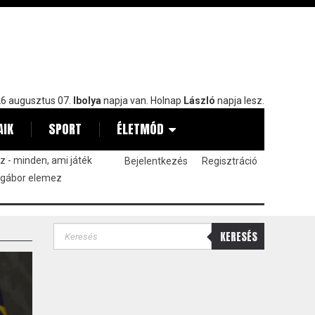
6 augusztus 07.
Ibolya
napja van. Holnap
László
napja lesz.
AIK
SPORT
ÉLETMÓD
 - minden, ami játék
Bejelentkezés
Regisztráció
 gábor elemez
KERESÉS