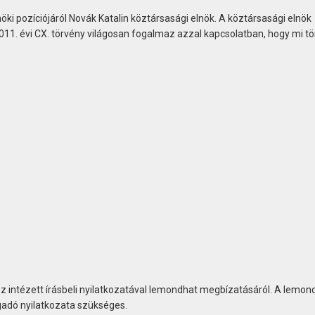
ki pozíciójáról Novák Katalin köztársasági elnök. A köztársasági elnök
011. évi CX. törvény világosan fogalmaz azzal kapcsolatban, hogy mi tö
 intézett írásbeli nyilatkozatával lemondhat megbízatásáról. A lemon
adó nyilatkozata szükséges.