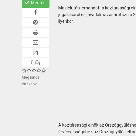
Mentés
Ma délután lemondott a köztársasági elnö
jogállásáról és javadalmazásáról szóló 2
ilyenkor.
0
Még nincs
értékelve
A köztársasági elnök az Országgyűléshez
érvényességéhez az Országgyűlés elfog