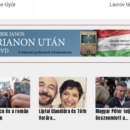
te-Győr
Lavrov t
cu és a román
Lip­tai Cla­u­di­ára és Tóth
Magyar Péter tel
am
Ve­rára...
összeomlott a...