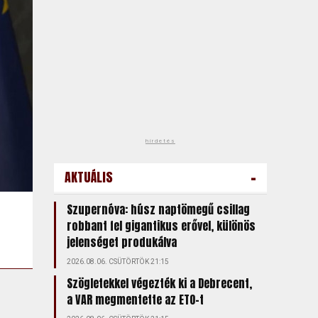
hirdetés
-
AKTUÁLIS
Szupernóva: húsz naptömegű csillag
robbant fel gigantikus erővel, különös
jelenséget produkálva
2026.08.06. CSÜTÖRTÖK 21:15
Szögletekkel végezték ki a Debrecent,
a VAR megmentette az ETO-t