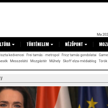
Ma 202
LTÚRA
TÖRTÉNELEM
NÉZŐPONT
MOZ
kriszta kedvencei
Frei tamás - metropol
Fricz tamás gondolatai
Gamez
mesék
Messzelátó
Mozgástér
Műhely
Skoff elza-médiablog
Török
Y