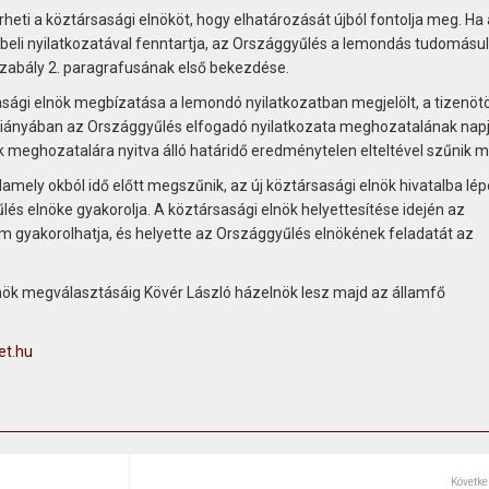
heti a köztársasági elnököt, hogy elhatározását újból fontolja meg. Ha 
sbeli nyilatkozatával fenntartja, az Országgyűlés a lemondás tudomásul
zabály 2. paragrafusának első bekezdése.
sági elnök megbízatása a lemondó nyilatkozatban megjelölt, a tizenöt
hiányában az Országgyűlés elfogadó nyilatkozata meghozatalának napj
 meghozatalára nyitva álló határidő eredménytelen elteltével szűnik 
mely okból idő előtt megszűnik, az új köztársasági elnök hivatalba lép
lés elnöke gyakorolja. A köztársasági elnök helyettesítése idején az
em gyakorolhatja, és helyette az Országgyűlés elnökének feladatát az
elnök megválasztásáig Kövér László házelnök lesz majd az államfő
t.hu
Követke