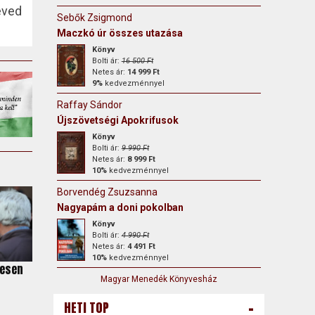
éved
Sebők Zsigmond
Maczkó úr összes utazása
Könyv
Bolti ár:
16 500 Ft
Netes ár:
14 999 Ft
9%
kedvezménnyel
Raffay Sándor
Újszövetségi Apokrifusok
Könyv
Bolti ár:
9 990 Ft
Netes ár:
8 999 Ft
10%
kedvezménnyel
Borvendég Zsuzsanna
Nagyapám a doni pokolban
Könyv
Bolti ár:
4 990 Ft
Netes ár:
4 491 Ft
10%
kedvezménnyel
jesen
Magyar Menedék Könyvesház
-
HETI TOP