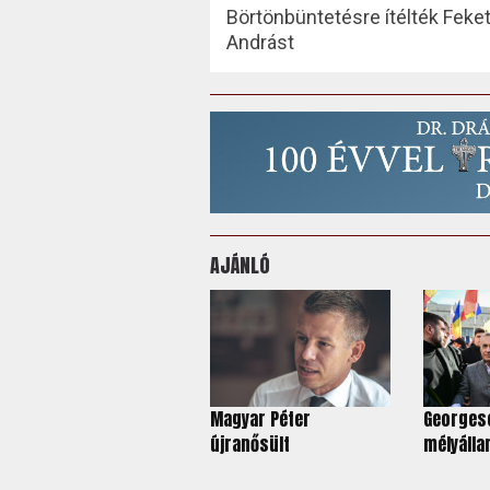
Börtönbüntetésre ítélték Feke
Andrást
AJÁNLÓ
Magyar Péter
Georges
újranősült
mélyáll