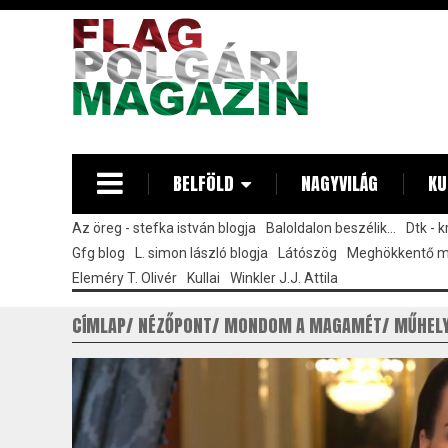
Ugrás
a
tartalomra
BELFÖLD
NAGYVILÁG
KU
Az öreg - stefka istván blogja
Baloldalon beszélik...
Dtk - 
Gfg blog
L. simon lászló blogja
Látószög
Meghökkentő 
Eleméry T. Olivér
Kullai
Winkler J.J. Attila
CÍMLAP
NÉZŐPONT
MONDOM A MAGAMÉT
MŰHEL