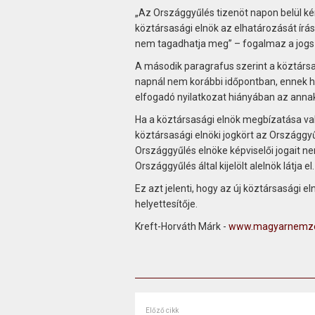
„Az Országgyűlés tizenöt napon belül kér
köztársasági elnök az elhatározását írá
nem tagadhatja meg” – fogalmaz a jogs
A második paragrafus szerint a köztársa
napnál nem korábbi időpontban, ennek 
elfogadó nyilatkozat hiányában az annak
Ha a köztársasági elnök megbízatása vala
köztársasági elnöki jogkört az Országgyű
Országgyűlés elnöke képviselői jogait n
Országgyűlés által kijelölt alelnök látja el.
Ez azt jelenti, hogy az új köztársasági 
helyettesítője.
Kreft-Horváth Márk -
www.magyarnemze
Előző cikk