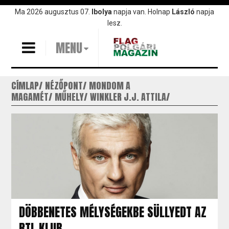
Ugrás
Ma 2026 augusztus 07.
Ibolya
napja van. Holnap
László
napja
a
lesz.
tartalomra
MENU
CÍMLAP
NÉZŐPONT
MONDOM A
MAGAMÉT
MŰHELY
WINKLER J.J. ATTILA
DÖBBENETES MÉLYSÉGEKBE SÜLLYEDT AZ
RTL KLUB