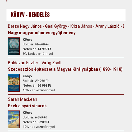
KÖNYV - RENDELÉS
Berze Nagy János - Gaal György - Kriza János - Arany László - Erdély
Nagy magyar népmesegyűjtemény
Könyv
Bolti ár:
16 500 Ft
Netes ár:
14 999 Ft
9%
kedvezménnyel
Baldavári Eszter - Virág Zsolt
Szecessziós építészet a Magyar Királyságban (1893-1918)
Könyv
Bolti ár:
29 990 Ft
Netes ár:
26 991 Ft
10%
kedvezménnyel
Sarah MacLean
Ezek a nyári viharok
Könyv
Bolti ár:
6 899 Ft
Netes ár:
6 209 Ft
10%
kedvezménnyel