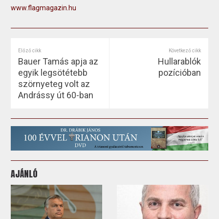
www.flagmagazin.hu
Előző cikk
Következő cikk
Bauer Tamás apja az
Hullarablók
egyik legsötétebb
pozícióban
szörnyeteg volt az
Andrássy út 60-ban
AJÁNLÓ