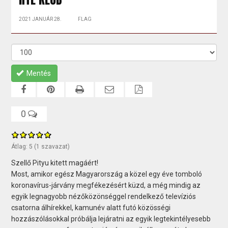
2021 JANUÁR 28.
FLAG
Mentés
0
Átlag:
5
(
1
szavazat)
Szellő Pityu kitett magáért!
Most, amikor egész Magyarország a közel egy éve tomboló
koronavírus-járvány megfékezésért küzd, a még mindig az
egyik legnagyobb nézőközönséggel rendelkező televíziós
csatorna álhírekkel, kamunév alatt futó közösségi
hozzászólásokkal próbálja lejáratni az egyik legtekintélyesebb