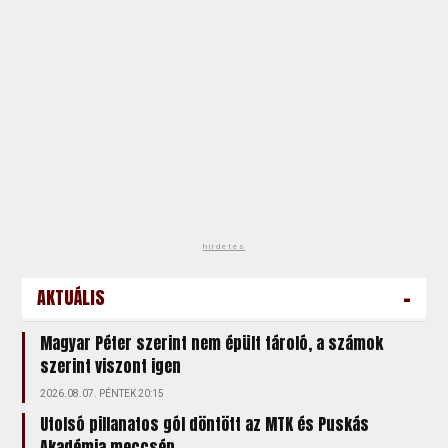
hirdetés
-
AKTUÁLIS
Magyar Péter szerint nem épült tároló, a számok
szerint viszont igen
2026.08.07. PÉNTEK 20:15
Utolsó pillanatos gól döntött az MTK és Puskás
Akadémia meccsén