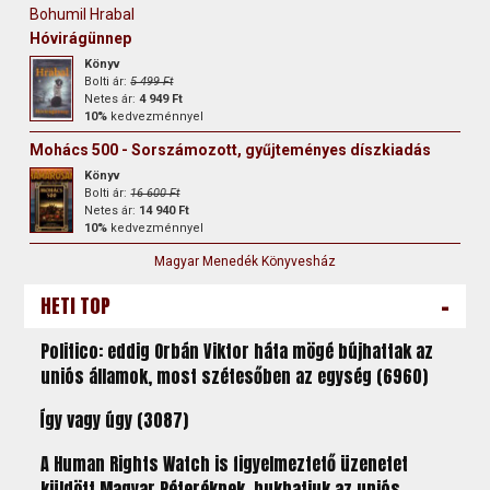
Bohumil Hrabal
Hóvirágünnep
Könyv
Bolti ár:
5 499 Ft
Netes ár:
4 949 Ft
10%
kedvezménnyel
Mohács 500 - Sorszámozott, gyűjteményes díszkiadás
Könyv
Bolti ár:
16 600 Ft
Netes ár:
14 940 Ft
10%
kedvezménnyel
Magyar Menedék Könyvesház
-
HETI TOP
Politico: eddig Orbán Viktor háta mögé bújhattak az
uniós államok, most szétesőben az egység (6960)
Így vagy úgy (3087)
A Human Rights Watch is figyelmeztető üzenetet
küldött Magyar Péteréknek, bukhatjuk az uniós