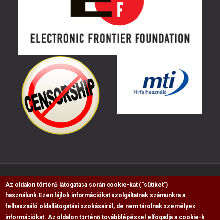
Kapcsolat
Médiaajánlat
Impresszum
GDPR
Az oldalon történő látogatása során cookie-kat (“sütiket”)
használunk.
Ezen fájlok információkat szolgáltatnak számunkra a
felhasználó oldallátogatási szokásairól, de nem tárolnak személyes
RSS
információkat. Az oldalon történő továbblépéssel elfogadja a cookie-k