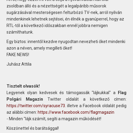
zsoldban álló és a nézettségét a legalpáribb műsorok
sugárzásával mesterségesen felturbózó TV-nek, arról nyilván
mindenkinek lehetnek sejtései, én élnék a gyanúperrel, hogy az
RTL-től a következő időszakban ennél jobbra nemigen
számíthatunk.
Egy biztos: innentől kezdve nyugodtan nevezheti őket mindenki
azon a néven, amely megilleti őket!
FAKE NEWS!
Juhász Attila
Tisztelt olvasók!
Legyenek olyan kedvesek és támogassák "lájkukkal" a
Flag
Polgári Magazin
Twitter oldalát a következő címen:
https://twitter.com/syracuse73
. illetve a Facebook oldalát pedig
az alábbi címen:
https://www.facebook.com/flagmagazin
- Minden "lájk számít, segíti a magazin működését!
Köszönettel és barátsággal!