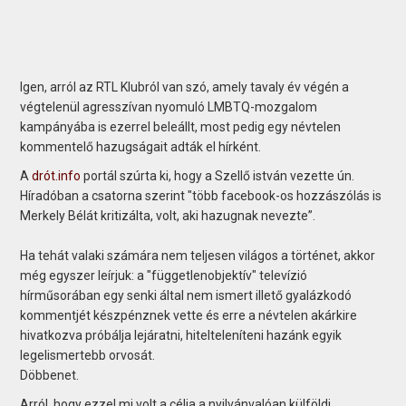
Igen, arról az RTL Klubról van szó, amely tavaly év végén a
végtelenül agresszívan nyomuló LMBTQ-mozgalom
kampányába is ezerrel beleállt, most pedig egy névtelen
kommentelő hazugságait adták el hírként.
A
drót.info
portál szúrta ki, hogy a Szellő istván vezette ún.
Híradóban a csatorna szerint "több facebook-os hozzászólás is
Merkely Bélát kritizálta, volt, aki hazugnak nevezte”.
Ha tehát valaki számára nem teljesen világos a történet, akkor
még egyszer leírjuk: a "függetlenobjektív" televízió
hírműsorában egy senki által nem ismert illető gyalázkodó
kommentjét készpénznek vette és erre a névtelen akárkire
hivatkozva próbálja lejáratni, hitelteleníteni hazánk egyik
legelismertebb orvosát.
Döbbenet.
Arról, hogy ezzel mi volt a célja a nyilvánvalóan külföldi