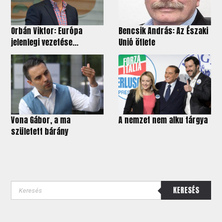
Orbán Viktor: Európa
Bencsik András: Az Északi
jelenlegi vezetése...
Unió ötlete
Vona Gábor, a ma
A nemzet nem alku tárgya
született bárány
KERESÉS