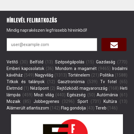
HÍRLEVÉL FELIRATKOZÁS
Mindig naprakészen legfrissebb híreinkből!
Vetítő
(30)
Belföld
(13)
Szépségápolás
(15)
Gazdaság
(770)
Emberi kapcsolatok
(36)
Mondom a magamét
(9465)
Irodalmi
kávéház
(549)
Nagyvilág
(1313)
Történelem
(21)
Politika
(1588)
Titkok és talányok
(12)
Gasztronómia
(539)
Tv fotel
(65)
Életmód
(1)
Nézőpont
(2)
Rejtőzködő magyarország
(168)
Heti
lámpás
(459)
Mozi világ
(440)
Egészség
(50)
Autómánia
(61)
Mozaik
(85)
Jobbegyenes
(3296)
Sport
(731)
Kultúra
(13)
Alámerült atlantiszom
(142)
Flag gondolja
(43)
Tereb
(146)