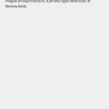
magyar prvosprofesszort, a járvány egyik élharcosát, dr.
Merkely Bélát.