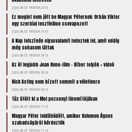
2026.08.07. PÉNTEK 20:15
Ez megint nem jött be Magyar Péternek: Orbán Viktor
egy szerbiai fesztiválon csevapozott
2026.08.07. PÉNTEK 19:15
A Nap felszínén olyasvalamit fedeztek fel, amit eddig
még sohasem láttak
2026.08.07. PÉNTEK 18:15
Az öt legjobb Jean Reno-film – Bíbor folyók + videó
2026.08.07. PÉNTEK 18:15
Rick Astley nem bízott semmit a véletlenre
2026.08.07. PÉNTEK 18:15
Tűz ütött ki a Mol pozsonyi finomítójában
2026.08.07. PÉNTEK 17:15
Magyar Péter feldühödött, amikor Kelemen Ágnes
szabadságáról kérdezték
2026.08.07. PÉNTEK 17:15