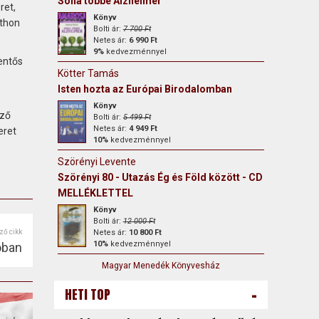
Soha többé Alzheimer
ret,
Könyv
tthon
Bolti ár:
7 700 Ft
Netes ár:
6 990 Ft
9%
kedvezménnyel
entős
Kötter Tamás
Isten hozta az Európai Birodalomban
Könyv
ező
Bolti ár:
5 499 Ft
Netes ár:
4 949 Ft
eret
10%
kedvezménnyel
Szörényi Levente
Szörényi 80 - Utazás Ég és Föld között - CD
MELLÉKLETTEL
Könyv
Bolti ár:
12 000 Ft
ző cikk
Netes ár:
10 800 Ft
10%
kedvezménnyel
óban
Magyar Menedék Könyvesház
-
HETI TOP