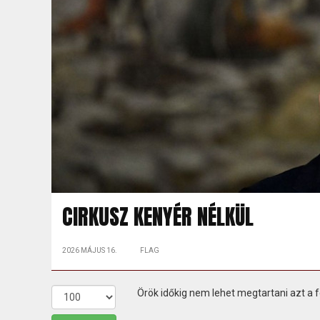
CIRKUSZ KENYÉR NÉLKÜL
2026 MÁJUS 16.
FLAG
Örök időkig nem lehet megtartani azt a f