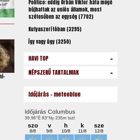
Politico: eddig Orbán Viktor háta mögé
bújhattak az uniós államok, most
szétesőben az egység (7702)
Kutyaszorítóban (3295)
Így vagy úgy (3250)
-
HAVI TOP
-
NÉPSZERŰ TARTALMAK
ni-
Időjárás - meteoblue