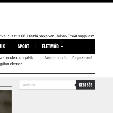
6 augusztus 08.
László
napja van. Holnap
Emőd
napja lesz.
AIK
SPORT
ÉLETMÓD
 - minden, ami játék
Bejelentkezés
Regisztráció
 gábor elemez
KERESÉS