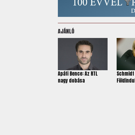
AJÁNLÓ
Apáti Bence: Az RTL
Schmidt 
nagy dobása
Földindu