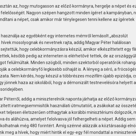
 pusztán az, hogy mutogasson az előző kormányra, hergelje a népet és e
 felelősségét. Nagyon szépen hangzott minden ígéret a kampányban,
ndítani a népet, csak amikor már ténylegesen tenni kellene az ígéretek
n használja az egyébként egy internetes mémről lemásolt „abszolút
a hívek mosolyognak és nevetnek rajta, addig Magyar Péter halálosan
 sejtettük, hogy celebkormányzásra készül, amikor elkészíttetett egy fi
ettek, később pedig az interneten is elérhetővé tettek, de az országgyűl
got felülmúltak. Minden szögből, minden szektorból operatőrök rohang
pják a celebkormányfő legkisebb sóhaját is. A lényeg a séró, a fröcsögés
szata. Nem kérdés, hogy készül a többrészes mozifilm újabb epizódja, c
y jönnek haza az iskolából, hogy a démonizált testnevelés­óra helyett a
űsoridejében.
ar Péterről, addig a miniszterelnök naponta járhatja az előző kormányz
zített iratmegsemmisítők használati útmuta­tóit, a zsákokat az összet
t teljesen életszerűen otthagytak a korábbi minisztériumi dolgozók, 
tva és aláhúzva, amelyet felolvasva jól felhergelheti a népet. Addig sem
kolhatnak még 480 forintért. Amíg szénné alázzák a köztársasági elnö
ik meg a hívek, hogy miért hintik el egy-egy fél mondattal a minisztere