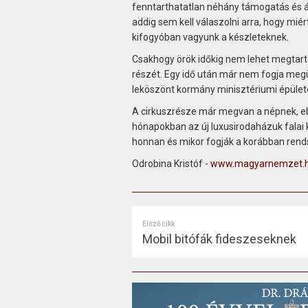
fenntarthatatlan néhány támogatás és ár
addig sem kell válaszolni arra, hogy mié
kifogyóban vagyunk a készleteknek.
Csakhogy örök időkig nem lehet megtartan
részét. Egy idő után már nem fogja meg
leköszönt kormány minisztériumi épület
A cirkuszrésze már megvan a népnek, eb
hónapokban az új luxusirodaházuk falai k
honnan és mikor fogják a korábban rend
Odrobina Kristóf -
www.magyarnemzet.
Előző cikk
Mobil bitófák fideszeseknek