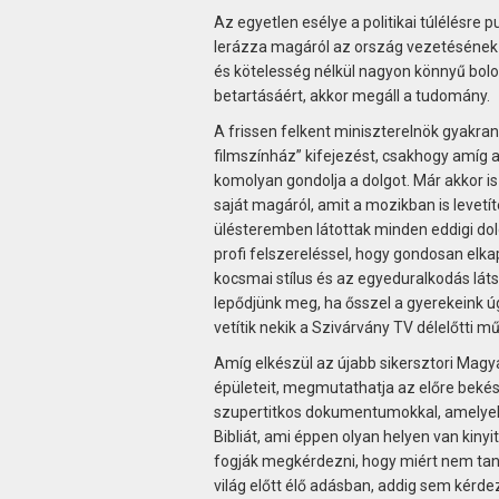
Az egyetlen esélye a politikai túlélésre
lerázza magáról az ország vezetésének
és kötelesség nélkül nagyon könnyű bolo
betartásáért, akkor megáll a tudomány.
A frissen felkent miniszterelnök gyakra
filmszínház” kifejezést, csakhogy amíg 
komolyan gondolja a dolgot. Már akkor is
saját magáról, amit a mozikban is levetít
ülésteremben látottak minden eddigi dol
profi felszereléssel, hogy gondosan elka
kocsmai stílus és az egyeduralkodás lát
lepődjünk meg, ha ősszel a gyerekeink úg
vetítik nekik a Szivárvány TV délelőtti m
Amíg elkészül az újabb sikersztori Magy
épületeit, megmutathatja az előre bekés
szupertitkos dokumentumokkal, amelyeke
Bibliát, ami éppen olyan helyen van kinyi
fogják megkérdezni, hogy miért nem tan
világ előtt élő adásban, addig sem kérdez