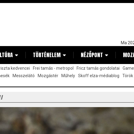
Ma 202
LTÚRA
TÖRTÉNELEM
NÉZŐPONT
MOZ
kriszta kedvencei
Frei tamás - metropol
Fricz tamás gondolatai
Gamez
mesék
Messzelátó
Mozgástér
Műhely
Skoff elza-médiablog
Török
Y