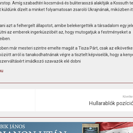
stop. Amíg szabadtéri kocsmává és buliterasszá alakítják a Kossuth te
rt küldünk dízelt a minket folyamatosan zsaroló Ukrajnának, miközben i
i azt a felhergelt állapotot, amibe belekergették a társadalom egy jel
ütni az emberek ingerküszöbét az, hogy mutogatjuk a festményeket a
eiben.
ben már mesteri szintre emelte magát a Tisza Párt, csak az elkövetk
özött arról is tanakodhatnának végre a tisztelt képviselők, hogy a keny
szerváltásért imádkozó szavazók elé dobni
hu
Követke
Hullarablók pozíci