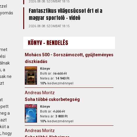
2026.08.08. SZOMBAT 18:15
zzel
Fantasztikus világcsúcsot ért el a
 nyomás
magyar sportoló - videó
2026.08.08. SZOMBAT 18:15
KÖNYV - RENDELÉS
lmet
Mohács 500 - Sorszámozott, gyűjteményes
ési
díszkiadás
álnak
Könyv
, a
Bolti ár:
16 600 Ft
sak ne
Netes ár:
14 940 Ft
zt
10%
kedvezménnyel
Andreas Moritz
Soha többé cukorbetegség
at
épett
Könyv
Bolti ár:
4 200 Ft
meg a
Netes ár:
3 800 Ft
 azt
10%
kedvezménnyel
köt a
Andreas Moritz
k, hogy