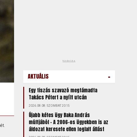
hirdetés
-
AKTUÁLIS
Egy tiszás szavazó megtámadta
Takács Pétert a nyílt utcán
2026.08.08. SZOMBAT 20:15
Újabb kétes ügy Baka András
múltjából – A 2006-os ügyekben is az
ét.
áldozat keresete ellen foglalt állást