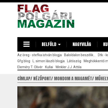
Ugrás
a
tartalomra
BELFÖLD
NAGYVILÁG
KU
Az öreg - stefka istván blogja
Baloldalon beszélik...
Dtk - 
Gfg blog
L. simon lászló blogja
Látószög
Meghökkentő 
Eleméry T. Olivér
Kullai
Winkler J.J. Attila
CÍMLAP
NÉZŐPONT
MONDOM A MAGAMÉT
MŰHEL