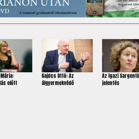
Mária:
Gajdcs Ottó: Az
Az igazi Sargenti
lás előtt
álgyermekvédő
jelentés