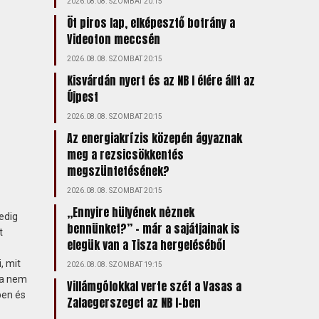
2026.08.08. SZOMBAT 20:15
Öt piros lap, elképesztő botrány a
Videoton meccsén
2026.08.08. SZOMBAT 20:15
Kisvárdán nyert és az NB I élére állt az
Újpest
2026.08.08. SZOMBAT 20:15
Az energiakrízis közepén ágyaznak
meg a rezsicsökkentés
megszüntetésének?
2026.08.08. SZOMBAT 20:15
„Ennyire hülyének nėznek
edig
bennünket?” – már a sajátjainak is
t
elegük van a Tisza hergeléséből
, mit
2026.08.08. SZOMBAT 19:15
 ha nem
Villámgólokkal verte szét a Vasas a
ben és
Zalaegerszeget az NB I-ben