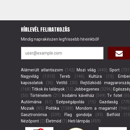
HÍRLEVÉL FELIRATKOZÁS
Mindig naprakészen legfrissebb híreinkből!
Alámerült atlantiszom
(142)
Mozi világ
(440)
Sport
(731
Nagyvilág
(1313)
Tereb
(146)
Kultúra
(13)
Ember
kapcsolatok
(36)
Vetítő
(30)
Rejtőzködő magyarorszá
(168)
Titkok és talányok
(12)
Jobbegyenes
(3296)
Egészsé
(50)
Történelem
(21)
Irodalmi kávéház
(549)
Tv fotel
(65
Autómánia
(61)
Szépségápolás
(15)
Gazdaság
(770
Mozaik
(85)
Politika
(1588)
Mondom a magamét
(9465
Gasztronómia
(539)
Flag gondolja
(43)
Belföld
(13
Nézőpont
(2)
Életmód
(1)
Heti lámpás
(459)