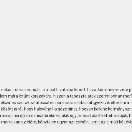
 az ókori római mondás, a most hivatalba lépett Tisza-kormány vezére p
elem mára letűnt korszakára, hiszen a tapasztalatok szerint onnan merí
lszínes szórakoztatással és minimális ellátással igyekszik elterelni a
 között arról, hogy halovány lila gőze sincs, hogyan kellene kormányozni
rancsolnia olyan minisztereknek, akik egy pillanat alatt kettéharapják,
merre van az előre, kénytelen ugyanazt csinálni, amit az elmúlt két év