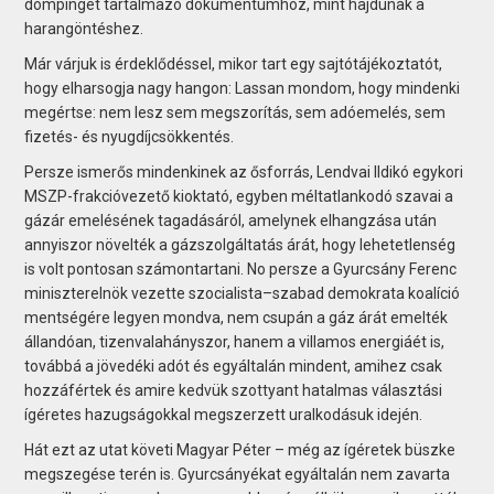
dömpinget tartalmazó dokumentumhoz, mint hajdúnak a
harangöntéshez.
Már várjuk is érdeklődéssel, mikor tart egy sajtótájékoztatót,
hogy elharsogja nagy hangon: Lassan mondom, hogy mindenki
megértse: nem lesz sem megszorítás, sem adóemelés, sem
fizetés- és nyugdíjcsökkentés.
Persze ismerős mindenkinek az ősforrás, Lendvai Ildikó egykori
MSZP-frakcióvezető kioktató, egyben méltatlankodó szavai a
gázár emelésének tagadásáról, amelynek elhangzása után
annyiszor növelték a gázszolgáltatás árát, hogy lehetetlenség
is volt pontosan számontartani. No persze a Gyurcsány Ferenc
miniszterelnök vezette szocialista–szabad demokrata koalíció
mentségére legyen mondva, nem csupán a gáz árát emelték
állandóan, tizenvalahányszor, hanem a villamos energiáét is,
továbbá a jövedéki adót és egyáltalán mindent, amihez csak
hozzáfértek és amire kedvük szottyant hatalmas választási
ígéretes hazugságokkal megszerzett uralkodásuk idején.
Hát ezt az utat követi Magyar Péter – még az ígéretek büszke
megszegése terén is. Gyurcsányékat egyáltalán nem zavarta