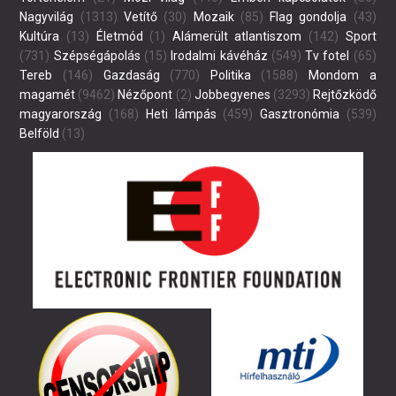
Nagyvilág
(1313)
Vetítő
(30)
Mozaik
(85)
Flag gondolja
(43)
Kultúra
(13)
Életmód
(1)
Alámerült atlantiszom
(142)
Sport
(731)
Szépségápolás
(15)
Irodalmi kávéház
(549)
Tv fotel
(65)
Tereb
(146)
Gazdaság
(770)
Politika
(1588)
Mondom a
magamét
(9462)
Nézőpont
(2)
Jobbegyenes
(3293)
Rejtőzködő
magyarország
(168)
Heti lámpás
(459)
Gasztronómia
(539)
Belföld
(13)