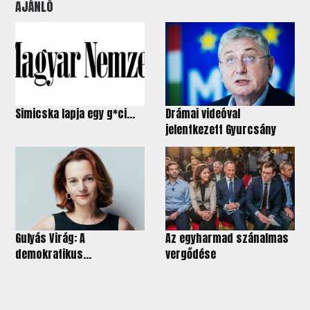
AJÁNLÓ
Simicska lapja egy g*ci…
Drámai videóval
jelentkezett Gyurcsány
Gulyás Virág: A
Az egyharmad szánalmas
demokratikus...
vergődése