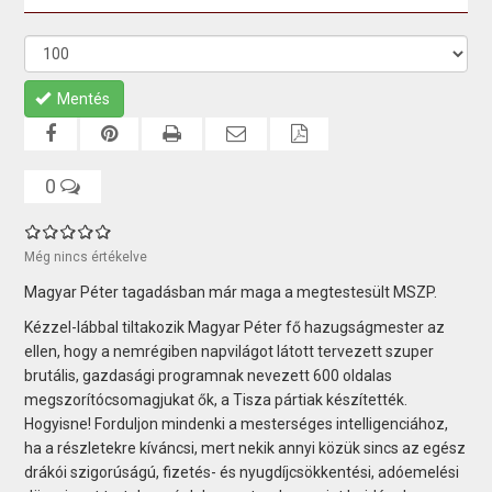
Mentés
0
Még nincs értékelve
Magyar Péter tagadásban már maga a megtestesült MSZP.
Kézzel-lábbal tiltakozik Magyar Péter fő hazugságmester az
ellen, hogy a nemrégiben napvilágot látott tervezett szuper
brutális, gazdasági programnak nevezett 600 oldalas
megszorítócsomagjukat ők, a Tisza pártiak készítették.
Hogyisne! Forduljon mindenki a mesterséges intelligenciához,
ha a részletekre kíváncsi, mert nekik annyi közük sincs az egész
drákói szigorúságú, fizetés- és nyugdíjcsökkentési, adóemelési