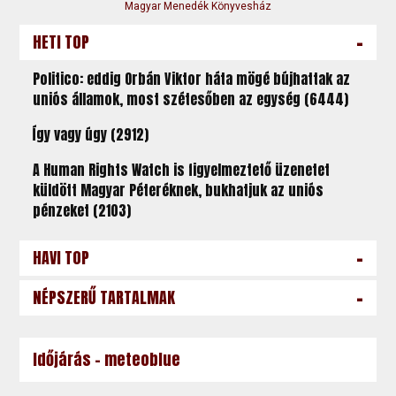
Magyar Menedék Könyvesház
-
HETI TOP
Politico: eddig Orbán Viktor háta mögé bújhattak az
uniós államok, most szétesőben az egység (6444)
Így vagy úgy (2912)
A Human Rights Watch is figyelmeztető üzenetet
küldött Magyar Péteréknek, bukhatjuk az uniós
pénzeket (2103)
-
HAVI TOP
-
NÉPSZERŰ TARTALMAK
Időjárás - meteoblue