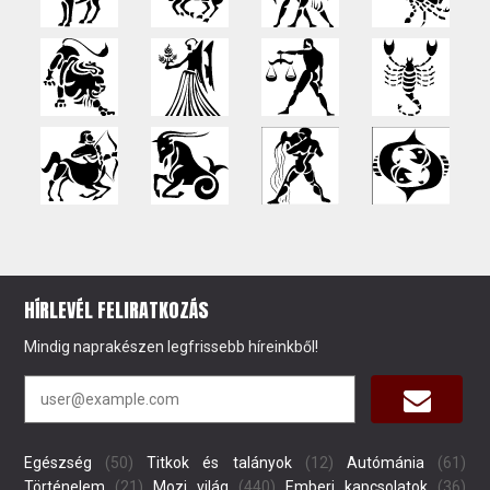
HÍRLEVÉL FELIRATKOZÁS
Mindig naprakészen legfrissebb híreinkből!
Egészség
(50)
Titkok és talányok
(12)
Autómánia
(61)
Történelem
(21)
Mozi világ
(440)
Emberi kapcsolatok
(36)