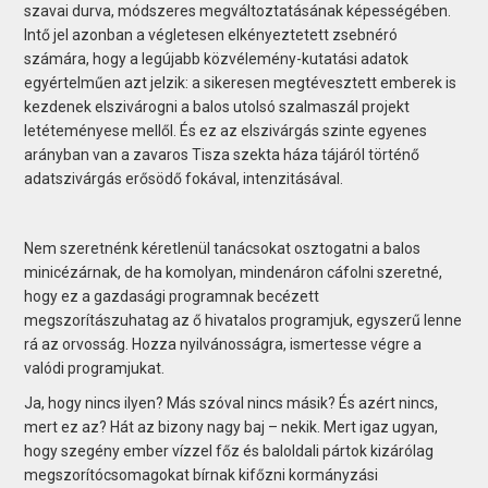
szavai durva, módszeres megváltoztatásának képességében.
Intő jel azonban a végletesen elkényeztetett zsebnéró
számára, hogy a legújabb közvélemény-kutatási adatok
egyértelműen azt jelzik: a sikeresen megtévesztett emberek is
kezdenek elszivárogni a balos utolsó szalmaszál projekt
letéteményese mellől. És ez az elszivárgás szinte egyenes
arányban van a zavaros Tisza szekta háza tájáról történő
adatszivárgás erősödő fokával, intenzitásával.
Nem szeretnénk kéretlenül tanácsokat osztogatni a balos
minicézárnak, de ha komolyan, mindenáron cáfolni szeretné,
hogy ez a gazdasági programnak becézett
megszorítászuhatag az ő hivatalos programjuk, egyszerű lenne
rá az orvosság. Hozza nyilvánosságra, ismertesse végre a
valódi programjukat.
Ja, hogy nincs ilyen? Más szóval nincs másik? És azért nincs,
mert ez az? Hát az bizony nagy baj – nekik. Mert igaz ugyan,
hogy szegény ember vízzel főz és baloldali pártok kizárólag
megszorítócsomagokat bírnak kifőzni kormányzási