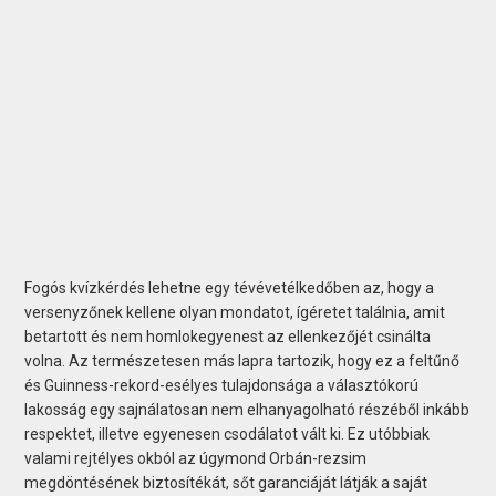
Fogós kvízkérdés lehetne egy tévévetélkedőben az, hogy a
versenyzőnek kellene olyan mondatot, ígéretet találnia, amit
betartott és nem homlokegyenest az ellenkezőjét csinálta
volna. Az természetesen más lapra tartozik, hogy ez a feltűnő
és Guinness-rekord-esélyes tulajdonsága a választókorú
lakosság egy sajnálatosan nem elhanyagolható részéből inkább
respektet, illetve egyenesen csodálatot vált ki. Ez utóbbiak
valami rejtélyes okból az úgymond Orbán-rezsim
megdöntésének biztosítékát, sőt garanciáját látják a saját