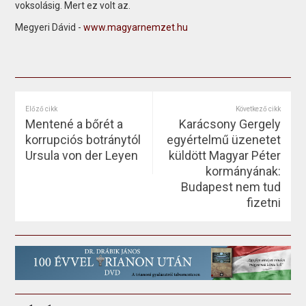
voksolásig. Mert ez volt az.
Megyeri Dávid -
www.magyarnemzet.hu
Előző cikk
Következő cikk
Mentené a bőrét a
Karácsony Gergely
korrupciós botránytól
egyértelmű üzenetet
Ursula von der Leyen
küldött Magyar Péter
kormányának:
Budapest nem tud
fizetni