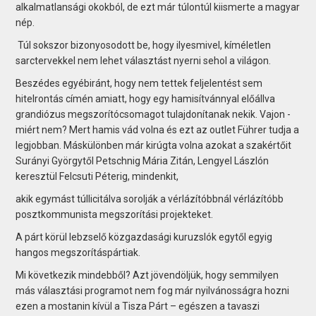
alkalmatlansági okokból, de ezt már túlontúl kiismerte a magyar
nép.
Túl sokszor bizonyosodott be, hogy ilyesmivel, kíméletlen
sarctervekkel nem lehet választást nyerni sehol a világon.
Beszédes egyébiránt, hogy nem tettek feljelentést sem
hitelrontás címén amiatt, hogy egy hamisítvánnyal előállva
grandiózus megszorítócsomagot tulajdonítanak nekik. Vajon ­
miért nem? Mert hamis vád volna és ezt az outlet Führer tudja a
legjobban. Máskülönben már kirúgta volna azokat a szakértőit
Surányi Györgytől Petschnig Mária Zitán, Lengyel Lászlón
keresztül Felcsuti Péterig, mindenkit,
akik egymást túllicitálva sorolják a vérlázítóbbnál vérlázítóbb
posztkommunista megszorítási projekteket.
A párt körül lebzselő közgazdasági kuruzslók egytől egyig
hangos megszorításpártiak.
Mi következik mindebből? Azt jövendöljük, hogy semmilyen
más választási programot nem fog már nyilvánosságra hozni
ezen a mostanin kívül a Tisza Párt – egészen a tavaszi