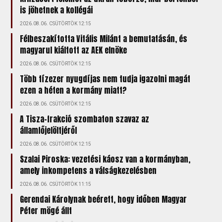
is jöhetnek a kollégái
2026.08.06. CSÜTÖRTÖK 12:15
Félbeszakította Vitális Milánt a bemutatásán, és
magyarul kiáltott az AEK elnöke
2026.08.06. CSÜTÖRTÖK 12:15
Több tízezer nyugdíjas nem tudja igazolni magát
ezen a héten a kormány miatt?
2026.08.06. CSÜTÖRTÖK 12:15
A Tisza-frakció szombaton szavaz az
államfőjelöltjéről
2026.08.06. CSÜTÖRTÖK 12:15
Szalai Piroska: vezetési káosz van a kormányban,
amely inkompetens a válságkezelésben
2026.08.06. CSÜTÖRTÖK 11:15
Gerendai Károlynak beérett, hogy időben Magyar
Péter mögé állt