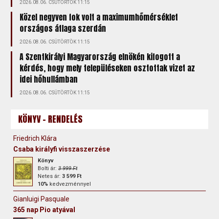
2026.08.06. CSÜTÖRTÖK 11:15
Közel negyven fok volt a maximumhőmérséklet
országos átlaga szerdán
2026.08.06. CSÜTÖRTÖK 11:15
A Szentkirályi Magyarország elnökén kifogott a
kérdés, hogy mely településeken osztottak vizet az
idei hőhullámban
2026.08.06. CSÜTÖRTÖK 11:15
KÖNYV - RENDELÉS
Friedrich Klára
Csaba királyfi visszaszerzése
Könyv
Bolti ár:
3 999 Ft
Netes ár:
3 599 Ft
10%
kedvezménnyel
Gianluigi Pasquale
365 nap Pio atyával