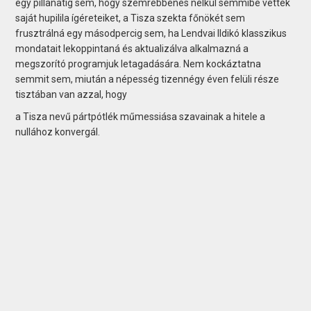
egy pillanatig sem, hogy szemrebbenés nélkül semmibe vették
saját hupilila ígéreteiket, a Tisza szekta főnökét sem
frusztrálná egy másodpercig sem, ha Lendvai Ildikó klasszikus
mondatait lekoppintaná és aktualizálva alkalmazná a
megszorító programjuk letagadására. Nem kockáztatna
semmit sem, miután a népesség tizennégy éven felüli része
tisztában van azzal, hogy
a Tisza nevű pártpótlék műmessiása szavainak a hitele a
nullához konvergál.