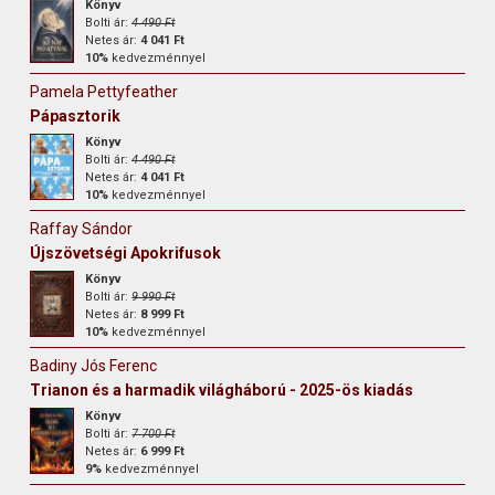
Könyv
Bolti ár:
4 490 Ft
Netes ár:
4 041 Ft
10%
kedvezménnyel
Pamela Pettyfeather
Pápasztorik
Könyv
Bolti ár:
4 490 Ft
Netes ár:
4 041 Ft
10%
kedvezménnyel
Raffay Sándor
Újszövetségi Apokrifusok
Könyv
Bolti ár:
9 990 Ft
Netes ár:
8 999 Ft
10%
kedvezménnyel
Badiny Jós Ferenc
Trianon és a harmadik világháború - 2025-ös kiadás
Könyv
Bolti ár:
7 700 Ft
Netes ár:
6 999 Ft
9%
kedvezménnyel