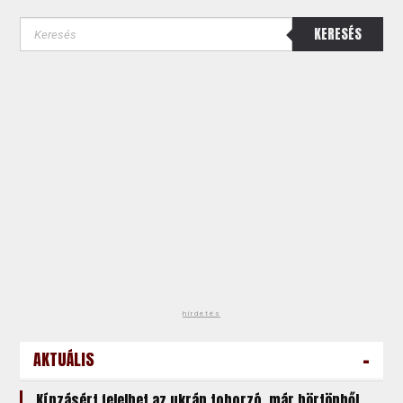
KERESÉS
hirdetés
-
AKTUÁLIS
Kínzásért felelhet az ukrán toborzó, már börtönből