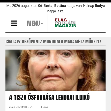
Ugrás
Ma 2026 augusztus 06.
Berta, Bettina
napja van. Holnap
Ibolya
a
napja lesz.
tartalomra
MENU
CÍMLAP
NÉZŐPONT
MONDOM A MAGAMÉT
MŰHELY
A TISZA ŐSFORRÁSA LENDVAI ILDIKÓ
2025 DECEMBER 04.
FLAG