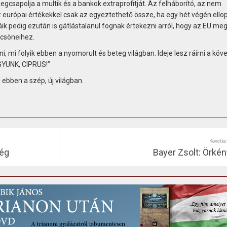
sapolja a multik és a bankok extraprofitját. Az felháborító, az nem
európai értékekkel csak az egyeztethető össze, ha egy hét végén ellop
áik pedig ezután is gátlástalanul fognak értekezni arról, hogy az EU me
lcsöneihez.
ni, mi folyik ebben a nyomorult és beteg világban. Ideje lesz ráírni a kö
GYUNK, CIPRUS!”
ebben a szép, új világban.
Követke
ség
Bayer Zsolt: Örkény