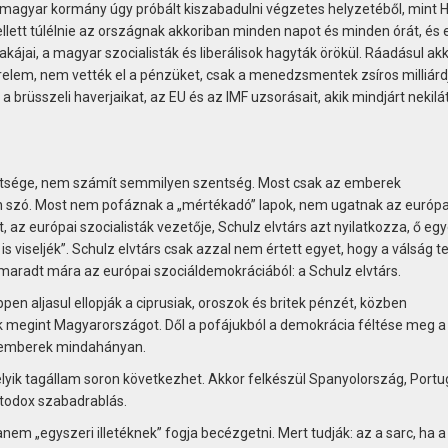
a magyar kormány úgy próbált kiszabadulni végzetes helyzetéből, mint H
ett túlélnie az országnak akkoriban minden napot és minden órát, és 
kájai, a magyar szocialisták és liberálisok hagyták örökül. Ráadásul akk
érelem, nem vették el a pénzüket, csak a menedzsmentek zsíros milliárdj
a brüsszeli haverjaikat, az EU és az IMF uzsorásait, akik mindjárt nekilá
tsége, nem számít semmilyen szentség. Most csak az emberek
n szó. Most nem pofáznak a „mértékadó” lapok, nem ugatnak az európa
az európai szocialisták vezetője, Schulz elvtárs azt nyilatkozza, ő egy
is viseljék”. Schulz elvtárs csak azzal nem értett egyet, hogy a válság te
i maradt mára az európai szociáldemokráciából: a Schulz elvtárs.
en aljasul ellopják a ciprusiak, oroszok és britek pénzét, közben
tik megint Magyarországot. Dől a pofájukból a demokrácia féltése meg a
zemberek mindahányan.
melyik tagállam soron következhet. Akkor felkészül Spanyolország, Portu
rtodox szabadrablás.
nem „egyszeri illetéknek” fogja becézgetni. Mert tudják: az a sarc, ha a