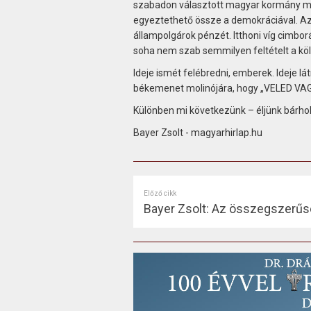
szabadon választott magyar kormány megc
egyeztethető össze a demokráciával. Az 
állampolgárok pénzét. Itthoni víg cimbor
soha nem szab semmilyen feltételt a kö
Ideje ismét felébredni, emberek. Ideje lát
békemenet molinójára, hogy „VELED VA
Különben mi következünk – éljünk bárhol 
Bayer Zsolt - magyarhirlap.hu
Előző cikk
Bayer Zsolt: Az összegszerű