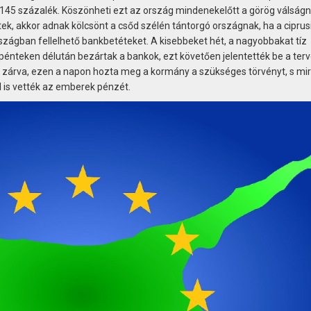
45 százalék. Köszönheti ezt az ország mindenekelőtt a görög válságn
ek, akkor adnak kölcsönt a csőd szélén tántorgó országnak, ha a ciprus
ágban fellelhető bankbetéteket. A kisebbeket hét, a nagyobbakat tíz
pénteken délután bezártak a bankok, ezt követően jelentették be a terv
 zárva, ezen a napon hozta meg a kormány a szükséges törvényt, s mi
l is vették az emberek pénzét.