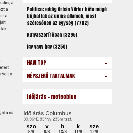
udini, a
Politico: eddig Orbán Viktor háta mögé
ezt a
bújhattak az uniós államok, most
or a
szétesőben az egység (7702)
ait
ttak
Kutyaszorítóban (3295)
Így vagy úgy (3250)
-
HAVI TOP
i
etért
-
rheit a
NÉPSZERŰ TARTALMAK
Időjárás - meteoblue
gália és