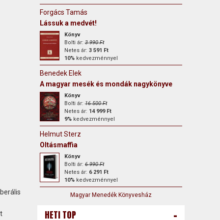
Forgács Tamás
Lássuk a medvét!
Könyv
Bolti ár:
3 990 Ft
Netes ár:
3 591 Ft
10%
kedvezménnyel
Benedek Elek
A magyar mesék és mondák nagykönyve
Könyv
Bolti ár:
16 500 Ft
Netes ár:
14 999 Ft
9%
kedvezménnyel
Helmut Sterz
Oltásmaffia
Könyv
Bolti ár:
6 990 Ft
Netes ár:
6 291 Ft
10%
kedvezménnyel
berális
Magyar Menedék Könyvesház
-
HETI TOP
t