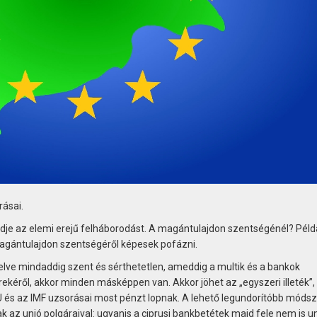
rásai.
dje az elemi erejű felháborodást. A magántulajdon szentségénél? Példá
magántulajdon szentségéről képesek pofázni.
gelve mindaddig szent és sérthetetlen, ameddig a multik és a bankok
kéről, akkor minden másképpen van. Akkor jöhet az „egyszeri illeték”,
U és az IMF uzsorásai most pénzt lopnak. A lehető legundorítóbb módsze
k az unió polgáraival: ugyanis a ciprusi bankbetétek majd fele nem is u