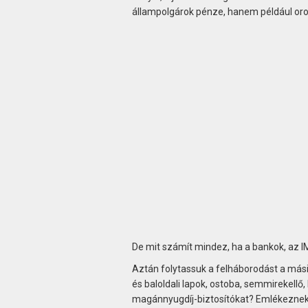
állampolgárok pénze, hanem például oro
De mit számít mindez, ha a bankok, az I
Aztán folytassuk a felháborodást a mási
és baloldali lapok, ostoba, semmirekell
magánnyugdíj-biztosítókat? Emlékeznek