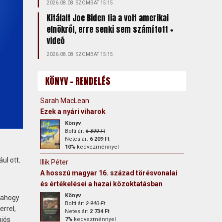
2026.08.08. SZOMBAT 15:15
Kitálalt Joe Biden fia a volt amerikai
elnökről, erre senki sem számított +
videó
2026.08.08. SZOMBAT 15:15
KÖNYV - RENDELÉS
Sarah MacLean
Ezek a nyári viharok
Könyv
Bolti ár:
6 899 Ft
Netes ár:
6 209 Ft
10%
kedvezménnyel
ul ott.
Illik Péter
A hosszú magyar 16. század törésvonalai
és értékelései a hazai közoktatásban
Könyv
 ahogy
Bolti ár:
2 940 Ft
rrel,
Netes ár:
2 734 Ft
niós
7%
kedvezménnyel