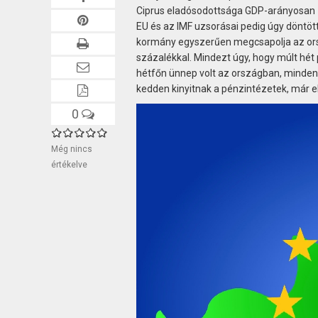
Ciprus eladósodottsága GDP-arányosan 1
EU és az IMF uzsorásai pedig úgy döntött
kormány egyszerűen megcsapolja az orsz
százalékkal. Mindezt úgy, hogy múlt hét 
hétfőn ünnep volt az országban, minden
kedden kinyitnak a pénzintézetek, már e
0
Még nincs
értékelve