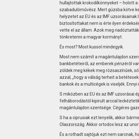
hullajtottak krokodilkönnyeket – holott 
szabadulóművész. Mert gúzsba kötve kell
helyzetet az EU és az IMF uzsorásainak la
biztosítottakat nem is érte ilyen érdeks
vette el az állam. Azok meg riadóztatták 
tönkretenni a magyar kormányt.
És most? Most kussol mindegyik.
Most nem számít a magántulajdon szen
bankbetéteiről, az emberek pénzéről va
zöldek meg kékek meg rózsaszínűek, sőt, 
azzal, „hogy a válság terheit a betétesek 
bankok és a multicégek is viseljék. Enny
S miközben az EU és az IMF uzsorásai épp
felháborodástól kipirult arccal leckézte
magántulajdon szentsége. Cégéres ga
S ha a ciprusiak ezt lenyelik, akkor bár
Olaszország. Akkor ortodox lesz az uno
És a rothadt sajtójuk ezt nem sarcnak, ha