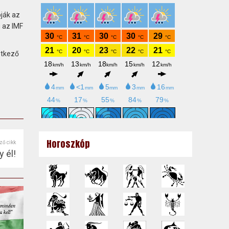
ják az
g az IMF
vetkező
Horoszkóp
ző cikk
 él!