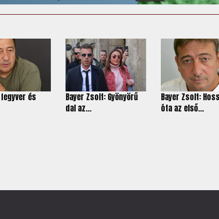
 fegyver és
Bayer Zsolt: Gyönyörű
Bayer Zsolt: Hos
dal az...
óta az első...