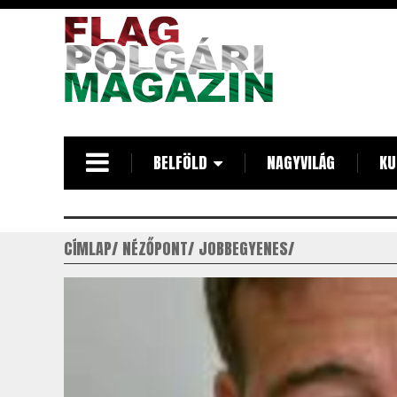
Ugrás
a
tartalomra
BELFÖLD
NAGYVILÁG
KU
CÍMLAP
NÉZŐPONT
JOBBEGYENES