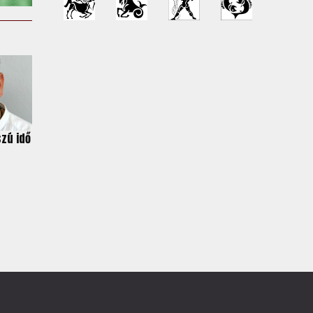
szú idő