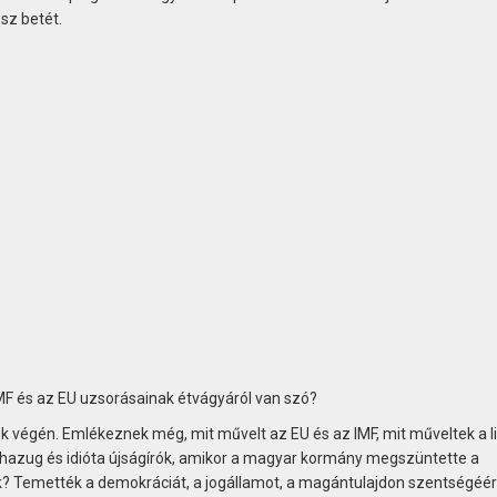
sz betét.
MF és az EU uzsorásainak étvágyáról van szó?
k végén. Emlékeznek még, mit művelt az EU és az IMF, mit műveltek a li
ő, hazug és idióta újságírók, amikor a magyar kormány megszüntette a
? Temették a demokráciát, a jogállamot, a magántulajdon szentségéér