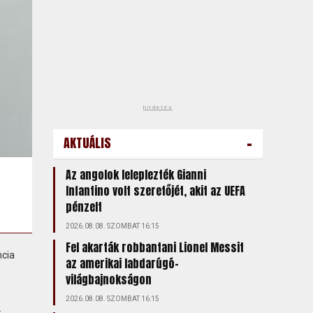
hirdetés
-
AKTUÁLIS
Az angolok leleplezték Gianni
Infantino volt szeretőjét, akit az UEFA
pénzelt
2026.08.08. SZOMBAT 16:15
Fel akarták robbantani Lionel Messit
ncia
az amerikai labdarúgó-
világbajnokságon
2026.08.08. SZOMBAT 16:15
.