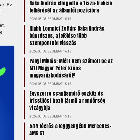
Baka András elfogadta a Tisza-frakció
ak. Az
felkérését az államfői pozícióra
i
2026.08.08. SZOMBAT 16:15
et,
Ifjabb Lomnici Zoltán: Baka András
re
bűnrészes, a jelölése több
szempontból visszás
2026.08.08. SZOMBAT 16:15
Panyi Miklós: Miért nem számolt be az
MTI Magyar Péter kínos
magyarázkodásáról?
2026.08.08. SZOMBAT 15:15
Egyszerre csapásmérő eszköz és
frissülést hozó jármű a rendőrség
vízágyúja
2026.08.08. SZOMBAT 15:15
544 lóerős a leggyengébb Mercedes-
AMG GT