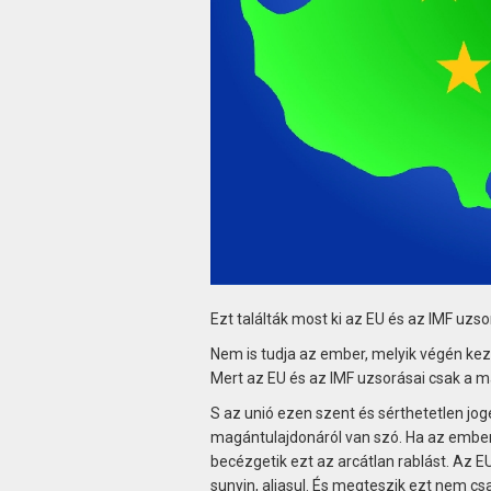
Ezt találták most ki az EU és az IMF uzso
Nem is tudja az ember, melyik végén kez
Mert az EU és az IMF uzsorásai csak a 
S az unió ezen szent és sérthetetlen jo
magántulajdonáról van szó. Ha az embere
becézgetik ezt az arcátlan rablást. Az E
sunyin, aljasul. És megteszik ezt nem csa