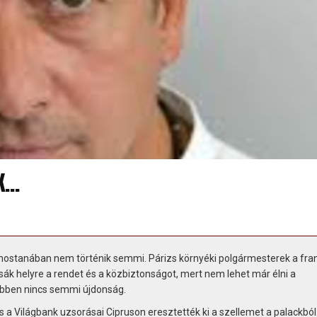
EK…
mostanában nem történik semmi. Párizs környéki polgármesterek a fra
tsák helyre a rendet és a közbiztonságot, mert nem lehet már élni a
 ebben nincs semmi újdonság.
 a Világbank uzsorásai Cipruson eresztették ki a szellemet a palackból