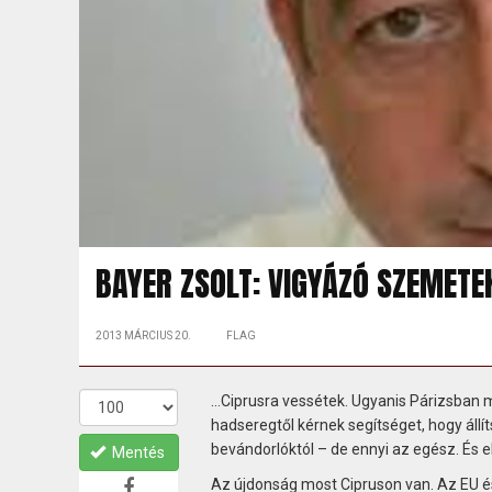
BAYER ZSOLT: VIGYÁZÓ SZEMET
2013 MÁRCIUS 20.
FLAG
…Ciprusra vessétek. Ugyanis Párizsban 
hadseregtől kérnek segítséget, hogy állí
bevándorlóktól – de ennyi az egész. És
Mentés
Az újdonság most Cipruson van. Az EU és