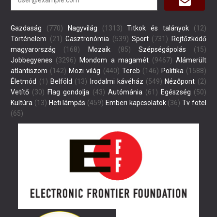
Gazdaság
(770)
Nagyvilág
(1313)
Titkok és talányok
(12)
Történelem
(21)
Gasztronómia
(539)
Sport
(731)
Rejtőzködő
magyarország
(168)
Mozaik
(85)
Szépségápolás
(15)
Jobbegyenes
(3296)
Mondom a magamét
(9467)
Alámerült
atlantiszom
(142)
Mozi világ
(440)
Tereb
(146)
Politika
(1588)
Életmód
(1)
Belföld
(13)
Irodalmi kávéház
(549)
Nézőpont
(2)
Vetítő
(30)
Flag gondolja
(43)
Autómánia
(61)
Egészség
(50)
Kultúra
(13)
Heti lámpás
(459)
Emberi kapcsolatok
(36)
Tv fotel
(65)