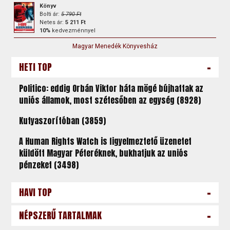
Könyv
Bolti ár:
5 790 Ft
Netes ár:
5 211 Ft
10%
kedvezménnyel
Magyar Menedék Könyvesház
-
HETI TOP
Politico: eddig Orbán Viktor háta mögé bújhattak az
uniós államok, most szétesőben az egység (8928)
Kutyaszorítóban (3859)
A Human Rights Watch is figyelmeztető üzenetet
küldött Magyar Péteréknek, bukhatjuk az uniós
pénzeket (3498)
-
HAVI TOP
-
NÉPSZERŰ TARTALMAK