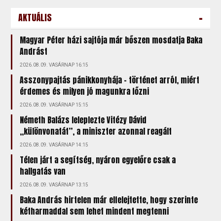
-
AKTUÁLIS
Magyar Péter házi sajtója már bőszen mosdatja Baka
Andrást
2026.08.09. VASÁRNAP 16:15
Asszonypajtás pánikkonyhája – történet arról, miért
érdemes és milyen jó magunkra főzni
2026.08.09. VASÁRNAP 15:15
Németh Balázs leleplezte Vitézy Dávid
„különvonatát”, a miniszter azonnal reagált
2026.08.09. VASÁRNAP 14:15
Télen járt a segítség, nyáron egyelőre csak a
hallgatás van
2026.08.09. VASÁRNAP 13:15
Baka András hirtelen már elfelejtette, hogy szerinte
kétharmaddal sem lehet mindent megtenni