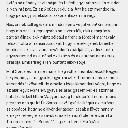
aztán ad néhány ösztöndíjat és felépít egy kórházat. És minden
el van intézve. Ez az ő búcsúcédulája. Ám ha azt mondod rá,
hogy pénzügyi spekuláns, akkor antiszemita vagy.
Nos, ennek kell egyszer s mindenkorra véget vetni! Kimondani,
hogy ma azok a legnagyobb antiszemiták, akik a migráció
pártján állnak, akik miatt például a francia főrabbi már tavaly
felszólította a francia zsidókat, hogy meneküljenek Izraelbe.
Mindenki, aki az iszlám bevándorlás pártján áll, antiszemita,
egyszersmind az európai civilizáció és az európai nemzetek
sírásója. Emberiség elleni bűntett elkövetője.
Mint Soros és Timmermans. Elég volt a finomkodásból! Nagyon
helyes, hogy a magyar külügyminiszter Timmermans azonnali
lemondását követeli, de emellett ideje kimondani végre, hogy ez
az alak egy becstelen, gyáva és aljas gazember, és azonnali
hatállyal ki kell tiltani Magyarország területéről. Timmermans
persona non grata! És Soros is az! Egyúttal kérjük az európai
zsidóságot, hogy ne a kivándorlásban lássák a jövőt, hanem
emeljék fel végre a szavukat az ellen az őrület ellen, amit a
Timmermans- és Soros-féle gazemberek Európára
szabadítottak!