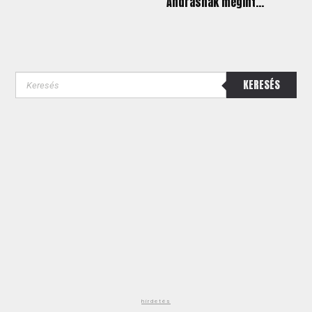
Andrásnak megint...
KERESÉS
hirdetés