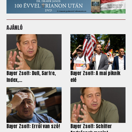
AJÁNLÓ
Bayer Zsolt: Dull, Sartre,
Bayer Zsolt: A mai piknik
Index,...
elé
Bayer Zsolt: Erről van szó!
Bayer Zsolt: Schiffer