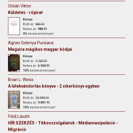
Orbán Viktor
Küldetés - röpirat
Könyv
Bolti ár:
980 Ft
Netes ár:
980 Ft
0%
kedvezménnyel
Agnes Golenya Purisaca
Maguira mágikus magyar kódjai
Könyv
Bolti ár:
7 700 Ft
Netes ár:
6 930 Ft
10%
kedvezménnyel
Brian L. Weiss
A lélekvándorlás könyve - 2 sikerkönyv egyben
Könyv
Bolti ár:
10 990 Ft
Netes ár:
9 891 Ft
10%
kedvezménnyel
Földi László
HÍR SZERZÉS - Titkosszolgálatok - Médiamanipuláció -
Migráció