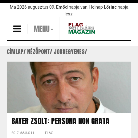
Ugrás
Ma 2026 augusztus 09.
Emőd
napja van. Holnap
Lőrinc
napja
a
lesz.
tartalomra
MENU
CÍMLAP
NÉZŐPONT
JOBBEGYENES
BAYER ZSOLT: PERSONA NON GRATA
2017 MÁJUS 11.
FLAG