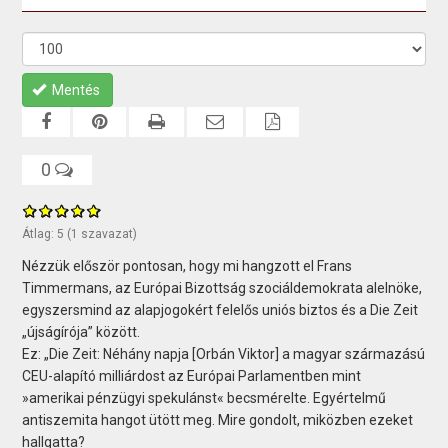
Mentés
0
Átlag:
5
(
1
szavazat)
Nézzük először pontosan, hogy mi hangzott el Frans
Timmermans, az Európai Bizottság szociáldemokrata alelnöke,
egyszersmind az alapjogokért felelős uniós biztos és a Die Zeit
„újságírója” között.
Ez: „Die Zeit: Néhány napja [Orbán Viktor] a magyar származású
CEU-alapító milliárdost az Európai Parlamentben mint
»amerikai pénzügyi spekulánst« becsmérelte. Egyértelmű
antiszemita hangot ütött meg. Mire gondolt, miközben ezeket
hallgatta?