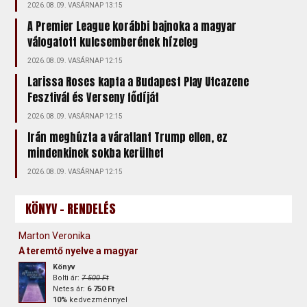
2026.08.09. VASÁRNAP 13:15
A Premier League korábbi bajnoka a magyar
válogatott kulcsemberének hízeleg
2026.08.09. VASÁRNAP 12:15
Larissa Roses kapta a Budapest Play Utcazene
Fesztivál és Verseny fődíját
2026.08.09. VASÁRNAP 12:15
Irán meghúzta a váratlant Trump ellen, ez
mindenkinek sokba kerülhet
2026.08.09. VASÁRNAP 12:15
KÖNYV - RENDELÉS
Marton Veronika
A teremtő nyelve a magyar
Könyv
Bolti ár:
7 500 Ft
Netes ár:
6 750 Ft
10%
kedvezménnyel