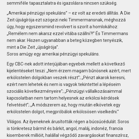
semmiféle tapasztalatra és igazolásra nincsen szükség.
„Amerikai pénzügyi spekuláns” – ez volt az eredeti állítás. A Die
Zeit újságírója ezt szögezi neki Timmermansnak, méghozzá
úgy, hogy egyszersmind revolvert is szorít a homlokához:
„Remélem nem akarsz ezzel vitába szállni?!” És Timmermans
nem akar. Hiszen ugyanabban a beteg közegben tenyészik,
mint a Die Zeit „újságírója”.
Soros amúgy egy amerikai pénzügyi spekuláns.
Egy CBC-nek adott interjújában egyebek mellett a következő
kijelentéseket teszi: „Nem érzem magam bűnösnek azért, mert
erkölcstelen dolgokban veszek részt”; „Pénzt akarok keresni,
ezért nem lehetek és nem is vagyok tekintettel a lépéseim
szociális következményeire”; „Pénzügyi vállalkozásaimmal
kapcsolatban nem tartom helyesnek az erkölcsi kérdések
felvetését”; „A módszerem az, hogy miután elkövetek egy
erkölcstelen dolgot, megpróbálok erkölcsösen viselkedni.”
Világos. Az ilyeneknek árusították régen a búcsúcédulát. Soros
is tönkretesz bármit és bárkit, angol, maláj, indonéz, francia
kisemberek millióit, halállal végződő zavargásokat finanszíroz,