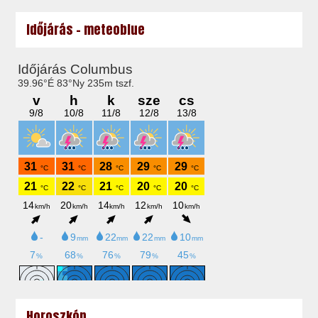
Időjárás - meteoblue
Horoszkóp