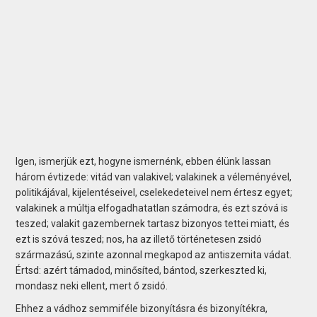
Igen, ismerjük ezt, hogyne ismernénk, ebben élünk lassan
három évtizede: vitád van valakivel; valakinek a véleményével,
politikájával, kijelentéseivel, cselekedeteivel nem értesz egyet;
valakinek a múltja elfogadhatatlan számodra, és ezt szóvá is
teszed; valakit gazembernek tartasz bizonyos tettei miatt, és
ezt is szóvá teszed; nos, ha az illető történetesen zsidó
származású, szinte azonnal megkapod az antiszemita vádat.
Értsd: azért támadod, minősíted, bántod, szerkeszted ki,
mondasz neki ellent, mert ő zsidó.
Ehhez a vádhoz semmiféle bizonyításra és bizonyítékra,