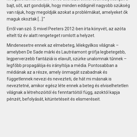
bajt, sőt, azt gondolják, hogy minden eddiginél nagyobb szükség
van rájuk, hogy megoldják azokat a problémákat, amelyeket ők
maguk okoztak [...].”
Erről van szó. S mivel Peeters 2012-ben írta könyvét, az azóta
eltelt tíz év alatt rengeteget romlott a helyzet.
Mindenesetre ennek az elmebeteg, lélekgyilkos világnak –
amelyben De Sade márki és Lautréamont grófja legbetegebb,
legperverzebb fantáziái is elavult, szürke unalomnak tűnnek –
legfőbb propagálója és irányítója a média. Pontosabban a
médiának az a része, amely önmagát szabadnak és
függetlennek nevezi és nevezteti, de hát mi másnak is
neveztetné, amikor egész léte ennek a beteg és elviselhetetlen
világnak a létrehozóitól és fenntartóitól függ, azoktól kapja
pénzét, befolyását, kitüntetéseit és elismeréseit.