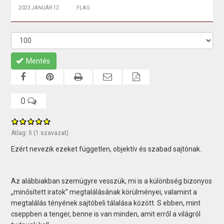
2023 JANUÁR 12.
FLAG
Mentés
0
Átlag:
5
(
1
szavazat)
Ezért nevezik ezeket független, objektív és szabad sajtónak.
Az alábbiakban szemügyre vesszük, mi is a különbség bizonyos
„minősített iratok” megtalálásának körülményei, valamint a
megtalálás tényének sajtóbeli tálalása között. S ebben, mint
cseppben a tenger, benne is van minden, amit erről a világról