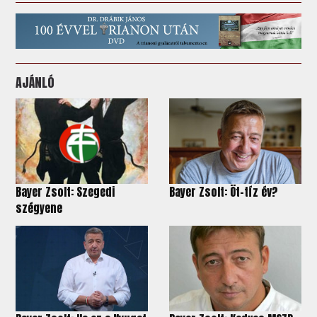
AJÁNLÓ
Bayer Zsolt: Szegedi
Bayer Zsolt: Öt-tíz év?
szégyene