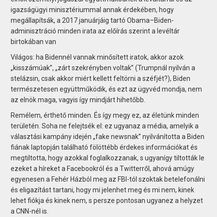
igazságügyi minisztériummal annak érdekében, hogy
megállapítsák, a 2017 januárjáig tartó Obama–Biden-
adminisztráció minden irata az előírás szerint a levéltár
birtokában van
Világos: ha Bidennél vannak minősített iratok, akkor azok
„kisszámúak”, „zárt szekrényben voltak” (Trumpnál nyilván a
stelázsin, csak akkor miért kellett feltörni a széfjét?), Biden
természetesen együttműködik, és ezt az ügyvéd mondja, nem
az elnök maga, vagyis így mindjárt hihetőbb.
Remélem, érthető minden. És így megy ez, az életünk minden
területén. Soha ne felejtsék el: ez ugyanaz a média, amelyik a
választási kampány idején „fake newsnak” nyilvánította a Biden
fiának laptopján található fölöttébb érdekes információkat és
megtiltotta, hogy azokkal foglalkozzanak, s ugyanígy tiltották le
ezeket a híreket a Facebookról és a Twitterről, ahová amúgy
egyenesen a Fehér Házból meg az FBI-tól szoktak betelefonálni
és eligazítást tartani, hogy mi jelenhet meg és mi nem, kinek
lehet fiókja és kinek nem, s persze pontosan ugyanez a helyzet
a CNN-nél is.