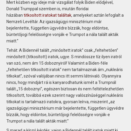
Mert közben egy ideje már vizsgálat folyik Biden elődjével,
Donald Trumppal szemben is, miután floridai
házában
titkosított iratokat találtak
, amelyeket aztán lefoglalt a
Nemzeti Levéltár. Az igazságügyi minisztérium már
bejelentette, független ügyvédre bízzák, hogy eldöntse,
büntetőjogi felelősségre vonják-e Trumpot a nála talált akták
miatt.”
Tehát: A Bidennél talált „minősített iratok” csak „feltehetően”
minősített (titkosított) iratok, ugye. S mindössze tíz ilyen iratról
van szó, nem ám 15 doboznyiról! Valamint a Biden-féle
„feltehetően titkosított iratok” nem tartalmaznak ám „nukleáris
titkokat”, szóval valójában nincs itt semmi látnivaló. Olyannyira
nincs, hogy mindjárt rá is kanyarodhatunk ismét a Trumpnál
talált „15 doboznyi”, egészen biztosan és nem feltételezhetően
titkosított, továbbá ezek szerint nagy valószínűséggel nukleáris
titkokat is tartalmazó iratokra, gyorsan leírva, miszerint „az
igazságügyi minisztérium már bejelentette, független ügyvédre
bízzák, hogy eldöntse, büntetőjogi felelősségre vonják-e
Trumpot a nála talált akták miatt.”
S marad a kínzó kérdés: vajon a Bidennél talált iratok miatt ki