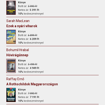
Könyv
Bolti ár:
5 990 Ft
Netes ár:
5 391 Ft
10%
kedvezménnyel
Sarah MacLean
Ezek a nyári viharok
Könyv
Bolti ár:
6 899 Ft
Netes ár:
6 209 Ft
10%
kedvezménnyel
Bohumil Hrabal
Hóvirágünnep
Könyv
Bolti ár:
5 499 Ft
Netes ár:
4 949 Ft
10%
kedvezménnyel
Raffay Ernő
A Rothschildok Magyarországon
Könyv
Bolti ár:
7 990 Ft
Netes ár:
7 191 Ft
10%
kedvezménnyel