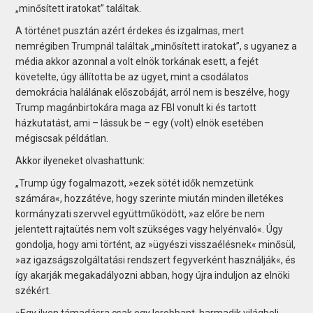
„minősített iratokat” találtak.
A történet pusztán azért érdekes és izgalmas, mert
nemrégiben Trumpnál találtak „minősített iratokat”, s ugyanez a
média akkor azonnal a volt elnök torkának esett, a fejét
követelte, úgy állította be az ügyet, mint a csodálatos
demokrácia halálának előszobáját, arról nem is beszélve, hogy
Trump magánbirtokára maga az FBI vonult ki és tartott
házkutatást, ami – lássuk be – egy (volt) elnök esetében
mégiscsak példátlan.
Akkor ilyeneket olvashattunk:
„Trump úgy fogalmazott, »ezek sötét idők nemzetünk
számára«, hozzátéve, hogy szerinte miután minden illetékes
kormányzati szervvel együttműködött, »az előre be nem
jelentett rajtaütés nem volt szükséges vagy helyénvaló«. Úgy
gondolja, hogy ami történt, az »ügyészi visszaélésnek« minősül,
»az igazságszolgáltatási rendszert fegyverként használják«, és
így akarják megakadályozni abban, hogy újra induljon az elnöki
székért.
»Egy ilyen támadásra csak egy lerobbant, harmadik világbeli