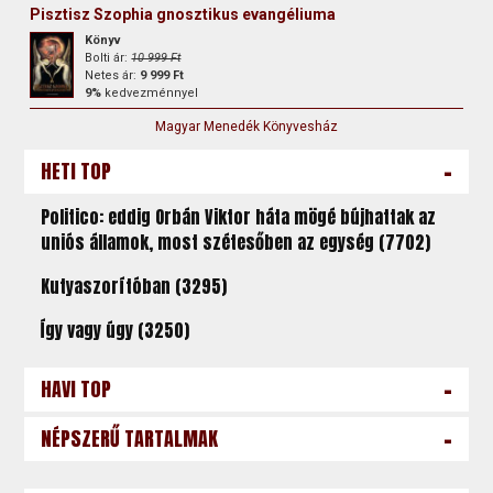
Pisztisz Szophia gnosztikus evangéliuma
Könyv
Bolti ár:
10 999 Ft
Netes ár:
9 999 Ft
9%
kedvezménnyel
Magyar Menedék Könyvesház
-
HETI TOP
Politico: eddig Orbán Viktor háta mögé bújhattak az
uniós államok, most szétesőben az egység (7702)
Kutyaszorítóban (3295)
Így vagy úgy (3250)
-
HAVI TOP
-
NÉPSZERŰ TARTALMAK