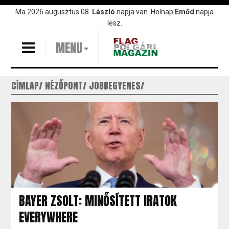
Ugrás
Ma 2026 augusztus 08.
László
napja van. Holnap
Emőd
napja
a
lesz.
tartalomra
MENU
CÍMLAP
NÉZŐPONT
JOBBEGYENES
BAYER ZSOLT: MINŐSÍTETT IRATOK
EVERYWHERE