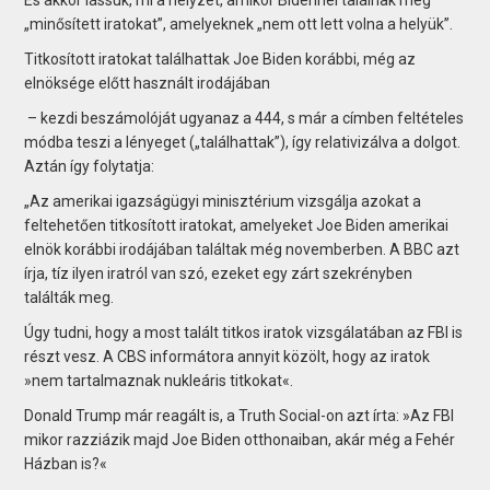
„minősített iratokat”, amelyeknek „nem ott lett volna a helyük”.
Titkosított iratokat találhattak Joe Biden korábbi, még az
elnöksége előtt használt irodájában
– kezdi beszámolóját ugyanaz a 444, s már a címben feltételes
módba teszi a lényeget („találhattak”), így relativizálva a dolgot.
Aztán így folytatja:
„Az amerikai igazságügyi minisztérium vizsgálja azokat a
feltehetően titkosított iratokat, amelyeket Joe Biden amerikai
elnök korábbi irodájában találtak még novemberben. A BBC azt
írja, tíz ilyen iratról van szó, ezeket egy zárt szekrényben
találták meg.
Úgy tudni, hogy a most talált titkos iratok vizsgálatában az FBI is
részt vesz. A CBS informátora annyit közölt, hogy az iratok
»nem tartalmaznak nukleáris titkokat«.
Donald Trump már reagált is, a Truth Social-on azt írta: »Az FBI
mikor razziázik majd Joe Biden otthonaiban, akár még a Fehér
Házban is?«