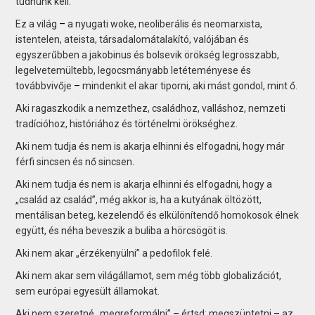
tudnunk kell.
Ez a világ
–
a nyugati woke, neoliberális és neomarxista,
istentelen, ateista, társadalomátalakító, valójában és
egyszerűbben a jakobinus és bolsevik örökség legrosszabb,
legelvetemültebb, legocsmányabb letéteményese és
továbbvivője
–
mindenkit el akar tiporni, aki mást gondol, mint ő.
Aki ragaszkodik a nemzethez, családhoz, valláshoz, nemzeti
tradícióhoz, históriához és történelmi örökséghez.
Aki nem tudja és nem is akarja elhinni és elfogadni, hogy már
férfi sincsen és nő sincsen.
Aki nem tudja és nem is akarja elhinni és elfogadni, hogy a
„család az család”, még akkor is, ha a kutyának öltözött,
mentálisan beteg, kezelendő és elkülönítendő homokosok élnek
együtt, és néha beveszik a buliba a hörcsögöt is.
Aki nem akar „érzékenyülni” a pedofilok felé.
Aki nem akar sem világállamot, sem még több globalizációt,
sem európai egyesült államokat.
Aki nem szeretné „megreformálni”
–
értsd: megszüntetni
–
az