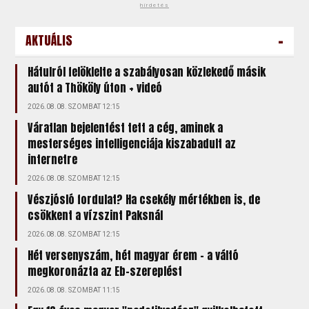
hirdetés
-
AKTUÁLIS
Hátulról felöklelte a szabályosan közlekedő másik
autót a Thököly úton + videó
2026.08.08. SZOMBAT 12:15
Váratlan bejelentést tett a cég, aminek a
mesterséges intelligenciája kiszabadult az
internetre
2026.08.08. SZOMBAT 12:15
Vészjósló fordulat? Ha csekély mértékben is, de
csökkent a vízszint Paksnál
2026.08.08. SZOMBAT 12:15
Hét versenyszám, hét magyar érem – a váltó
megkoronázta az Eb-szereplést
2026.08.08. SZOMBAT 11:15