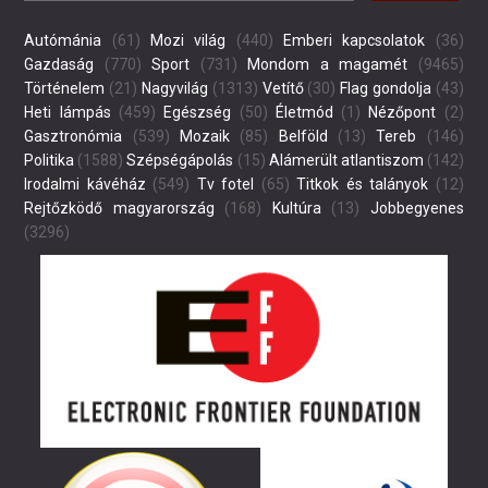
Autómánia
(61)
Mozi világ
(440)
Emberi kapcsolatok
(36)
Gazdaság
(770)
Sport
(731)
Mondom a magamét
(9465)
Történelem
(21)
Nagyvilág
(1313)
Vetítő
(30)
Flag gondolja
(43)
Heti lámpás
(459)
Egészség
(50)
Életmód
(1)
Nézőpont
(2)
Gasztronómia
(539)
Mozaik
(85)
Belföld
(13)
Tereb
(146)
Politika
(1588)
Szépségápolás
(15)
Alámerült atlantiszom
(142)
Irodalmi kávéház
(549)
Tv fotel
(65)
Titkok és talányok
(12)
Rejtőzködő magyarország
(168)
Kultúra
(13)
Jobbegyenes
(3296)