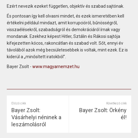
Ezért nevezik ezeket független, objektív és szabad sajtónak.
És pontosan így kell olvasni mindet, és ezek ismeretében kell
értékelni például mindazt, amit korrupcióról, bűnösségről,
visszaélésekről, szabadságról és demokráciáról írnak vagy
mondanak. Ezekhez képest Hitler, Sztálin és Rákosi sajtója
kifejezetten kócos, rakoncátlan és szabad volt. Sőt, ennyi év
távolából azok még becsületesebbek is voltak, mint ezek. Ez is
kiderül a „minősített iratokból”.
Bayer Zsolt -
www.magyarnemzet.hu
Előző cikk
Következő cikk
Bayer Zsolt:
Bayer Zsolt: Örkény
Vásárhelyi néninek a
él!
leszámolásról