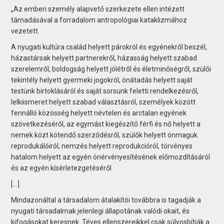
„Az emberi személy alapvető szerkezete ellen intézett
támadásával a forradalom antropológiai kataklizmához
vezetett.
A nyugati kultúra család helyett párokról és egyénekről beszél,
házastársak helyett partnerekről, házasság helyett szabad
szerelemről, boldogság helyett jólétről és életminőségről, szülői
tekintély helyett gyermeki jogokról, önátadás helyett saját
testünk birtoklásáról és saját sorsunk feletti rendelkezésről,
lelkiismeret helyett szabad választásról, személyek között
fennálló közösség helyett névtelen és arctalan egyének
szövetkezéséről, az egymást kiegészítő férfi és nő helyett a
nemek közt kötendő szerződésről, szülők helyett önmaguk
reprodukálóiról, nemzés helyett reprodukcióról, törvényes
hatalom helyett az egyén önérvényesítésének előmozdításáról
és az egyén kísérletezgetéséről
[...]
Mindazonáltal a társadalom átalakítói továbbra is tagadják a
nyugati társadalmak jelenlegi állapotának valódi okait, és
kifogásokat keresnek. Téves ellenszereikkel csak súlyosbítják a