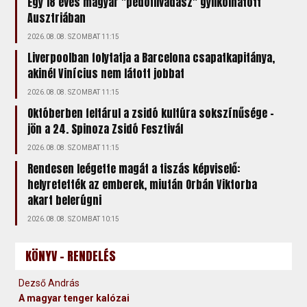
Egy 18 éves magyar "pedofilvadász" gyilkolhatott
Ausztriában
2026.08.08. SZOMBAT 11:15
Liverpoolban folytatja a Barcelona csapatkapitánya,
akinél Vinícius nem látott jobbat
2026.08.08. SZOMBAT 11:15
Októberben feltárul a zsidó kultúra sokszínűsége –
jön a 24. Spinoza Zsidó Fesztivál
2026.08.08. SZOMBAT 11:15
Rendesen leégette magát a tiszás képviselő:
helyretették az emberek, miután Orbán Viktorba
akart belerúgni
2026.08.08. SZOMBAT 10:15
KÖNYV - RENDELÉS
Dezső András
A magyar tenger kalózai