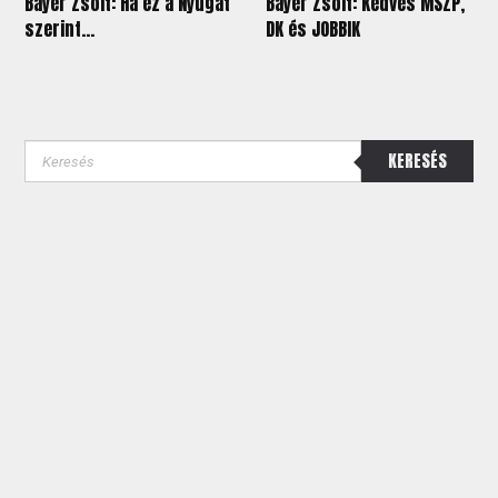
Bayer Zsolt: Ha ez a Nyugat
Bayer Zsolt: Kedves MSZP,
szerint...
DK és JOBBIK
KERESÉS