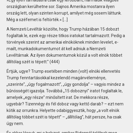
országban kerülhetne sor. Sajnos Amerika mostanra ilyen
ország lett, olyan szinten korrupt, amilyet még sosem láttunk.
Még a széfemet is feltörték.« [...]
A Nemzeti Levéltár közölte, hogy Trump házában 15 dobozt
foglaltak le, ezek egy része titkos iratokat tartalmazott. Pedig a
törvények szerint az amerikai elnököknek minden levelet, e-
mailt, munkadokumentumot át kell adniuk a Nemzeti
Levéltárnak. Az ilyen dokumentumok közül a volt elnök többet
állítólag szét is tépett.” (444)
Értjük, ugye? Trump esetében minden (volt) elnöki ellenvetés
Trump fenntartásokkal kezelendő magánvéleménye,
„szerinte”, „úgy fogalmazott”, „úgy gondolja” – vagyis mindez a
bűnösségét igazolja. Továbbá „15 doboznyi” iratot foglaltak le,
amelyek „egy része” minősített irat. De mekkora része,
ugyebár? Tizennégy és fél doboz vagy kettő darab? – ezt nem
kötik az orrunkra. Helyette odabiggyesztik, hogy „a volt elnök
állítólag többet szét is tépett” – „állítólag”, hát persze, ha csak
úgy nem.
És akkor lássuk, mi a helyzet, amikor Bidennél találnak meg