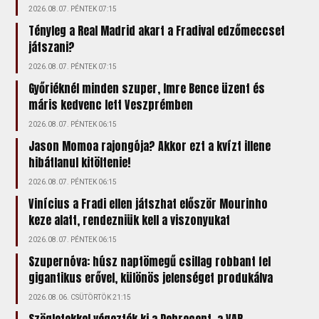
2026.08.07. PÉNTEK 07:15
Tényleg a Real Madrid akart a Fradival edzőmeccset
játszani?
2026.08.07. PÉNTEK 07:15
Győriéknél minden szuper, Imre Bence üzent és
máris kedvenc lett Veszprémben
2026.08.07. PÉNTEK 06:15
Jason Momoa rajongója? Akkor ezt a kvízt illene
hibátlanul kitöltenie!
2026.08.07. PÉNTEK 06:15
Vinícius a Fradi ellen játszhat először Mourinho
keze alatt, rendezniük kell a viszonyukat
2026.08.07. PÉNTEK 06:15
Szupernóva: húsz naptömegű csillag robbant fel
gigantikus erővel, különös jelenséget produkálva
2026.08.06. CSÜTÖRTÖK 21:15
Szögletekkel végezték ki a Debrecent, a VAR