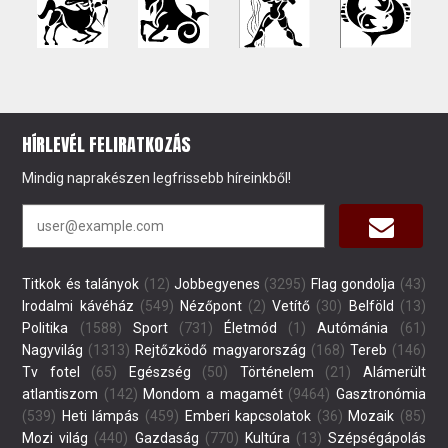
HÍRLEVÉL FELIRATKOZÁS
Mindig naprakészen legfrissebb híreinkből!
Titkok és talányok
(12)
Jobbegyenes
(3295)
Flag gondolja
(43)
Irodalmi kávéház
(549)
Nézőpont
(2)
Vetítő
(30)
Belföld
(13)
Politika
(1588)
Sport
(731)
Életmód
(1)
Autómánia
(61)
Nagyvilág
(1313)
Rejtőzködő magyarország
(168)
Tereb
(146)
Tv fotel
(65)
Egészség
(50)
Történelem
(21)
Alámerült
atlantiszom
(142)
Mondom a magamét
(9464)
Gasztronómia
(539)
Heti lámpás
(459)
Emberi kapcsolatok
(36)
Mozaik
(85)
Mozi világ
(440)
Gazdaság
(770)
Kultúra
(13)
Szépségápolás