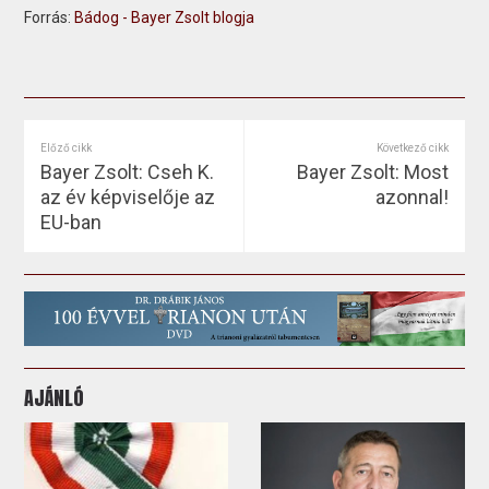
Forrás:
Bádog - Bayer Zsolt blogja
Előző cikk
Következő cikk
Bayer Zsolt: Cseh K.
Bayer Zsolt: Most
az év képviselője az
azonnal!
EU-ban
AJÁNLÓ