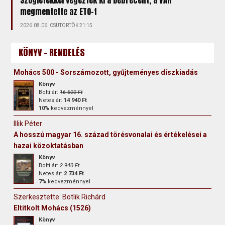
megmentette az ETO-t
2026.08.06. CSÜTÖRTÖK 21:15
KÖNYV - RENDELÉS
Mohács 500 - Sorszámozott, gyűjteményes díszkiadás
Könyv
Bolti ár:
16 600 Ft
Netes ár:
14 940 Ft
10%
kedvezménnyel
Illik Péter
A hosszú magyar 16. század törésvonalai és értékelései a
hazai közoktatásban
Könyv
Bolti ár:
2 940 Ft
Netes ár:
2 734 Ft
7%
kedvezménnyel
Szerkesztette: Botlik Richárd
Eltitkolt Mohács (1526)
Könyv