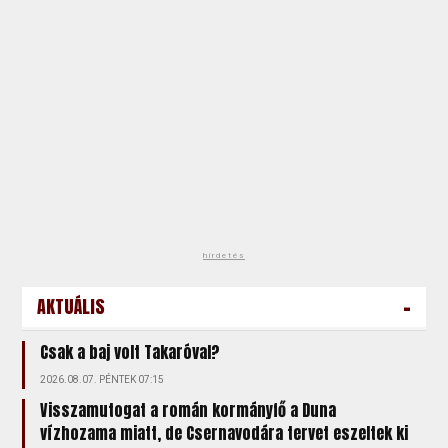
hirdetés
-
AKTUÁLIS
Csak a baj volt Takaróval?
2026.08.07. PÉNTEK 07:15
Visszamutogat a román kormányfő a Duna
vízhozama miatt, de Csernavodára tervet eszeltek ki