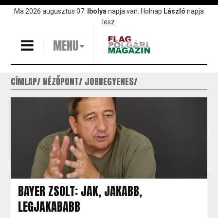
Ugrás
Ma 2026 augusztus 07.
Ibolya
napja van. Holnap
László
napja
a
lesz.
tartalomra
MENU
CÍMLAP
NÉZŐPONT
JOBBEGYENES
BAYER ZSOLT: JAK, JAKABB,
LEGJAKABABB