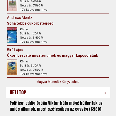
Bolti ár:
8 400 Ft
Netes ár:
7 560 Ft
10%
kedvezménnyel
Andreas Moritz
Soha többé cukorbetegség
Könyv
Bolti ár:
4 200 Ft
Netes ár:
3 800 Ft
10%
kedvezménnyel
Bíró Lajos
Ókori beavató misztériumok és magyar kapcsolataik
Könyv
Bolti ár:
8 300 Ft
Netes ár:
7 500 Ft
10%
kedvezménnyel
Magyar Menedék Könyvesház
-
HETI TOP
Politico: eddig Orbán Viktor háta mögé bújhattak az
uniós államok, most szétesőben az egység (6960)