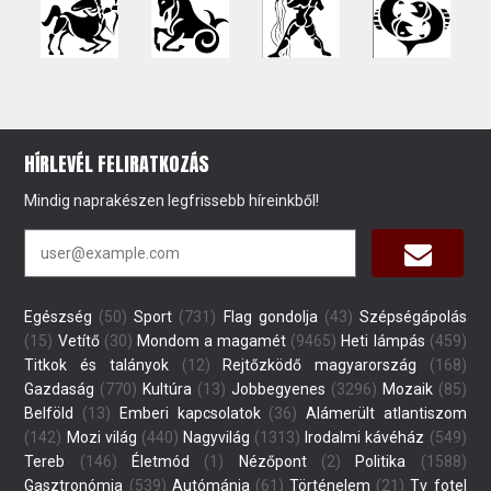
HÍRLEVÉL FELIRATKOZÁS
Mindig naprakészen legfrissebb híreinkből!
Egészség
(50)
Sport
(731)
Flag gondolja
(43)
Szépségápolás
(15)
Vetítő
(30)
Mondom a magamét
(9465)
Heti lámpás
(459)
Titkok és talányok
(12)
Rejtőzködő magyarország
(168)
Gazdaság
(770)
Kultúra
(13)
Jobbegyenes
(3296)
Mozaik
(85)
Belföld
(13)
Emberi kapcsolatok
(36)
Alámerült atlantiszom
(142)
Mozi világ
(440)
Nagyvilág
(1313)
Irodalmi kávéház
(549)
Tereb
(146)
Életmód
(1)
Nézőpont
(2)
Politika
(1588)
Gasztronómia
(539)
Autómánia
(61)
Történelem
(21)
Tv fotel