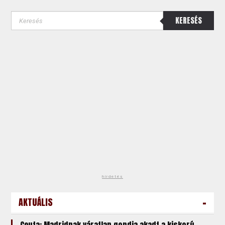
KERESÉS
hirdetés
-
AKTUÁLIS
Ceuta: Madridnak váratlan gondja akadt a kiskorú