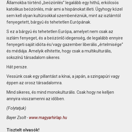
Államokba történő „beözönlés” legalább egy hithű, erkölcsös
katolikus beözönlés, már ami a hispánokat illeti. Úgyhogy közel
sem kell olyan kultúrsokkal szembenézniük, mint az iszlámtól
fenyegetett, bárgyú és tehetetlen Európának.
S ez a bárgyú és tehetetlen Európa, amelyet nem csak az
iszlám fenyeget, és a beözönlő idegenség, de legalább ennyire
fenyegeti saját idióta és/vagy gazember liberális „értelmisége”
és médiája. Amelyik elhitette, hogy csak a multikulturális,
sokszínű társadalom sikeres.
Hát persze.
Vessünk csak egy pillantást a kínai, a japán, a szingapúri vagy
éppen az orosz társadalomra.
Mind sikeres, és mind mono­kulturális. Csak hogy ne kelljen
annyira visszamenni az időben.
(Folytatjuk)
Bayer Zsolt -
www.magyarhirlap.hu
Tisztelt olvasók!