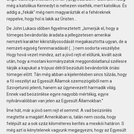
még a katolikus Kennedyt is nehezen viselték, mert katolikus. És
addig a „fekák” még nem magyarázták el a fehéreknek
reppelve, hogy hol is lakik az Úristen…
De John Lukacs időben figyelmeztetett: „Ismerjük el, hogy a
tömeges bevándorlás áradata a jellegzetesen amerikai
nemzeti karakter kikristályosodását megakasztotta ugyan, de a
nemzeti egység fennmaradását (…) nem sodorta veszélybe.
Hogy hová vezet mindez, azt a jövő rejti el előlünk, kivált azok
után, hogy a mostani kormányzatok meggondolatlanul szélesre
tárják a kapukat a trópusi délről bezúduló bevándorlók óriási
tömegei előtt. Tán még abban a kijelentésben sincs túlzás, hogy
a fő veszélyt az Egyesült Államok szemszögéből nem a
Szovjetunió jelenti, hanem az úgynevezett harmadik világ.
Ennek vad beözönlése egyre nagyobb mértékig, egyre
nyilvánvalóbban van jelen az Egyesült Államokban.”
Íme hát, már a jövő sem rejt el semmit. A vad beözönlés
megtette a magáét Amerikában is, talán nem csoda, hogy
felépült az a sok száz kilométeres kerítés a mexikói határon. S
még azt is kénytelenek vagyunk megjegyezni, hogy az Egyesült