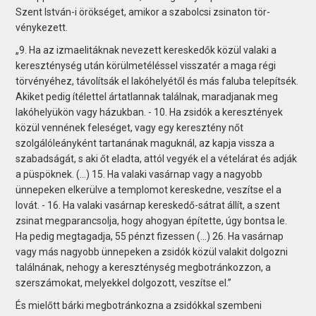
Szent István-i örökséget, amikor a szabolcsi zsinaton tör­
vénykezett.
„9. Ha az izmaelitáknak nevezett kereskedők közül valaki a
kereszténység után körülmetéléssel visszatér a maga régi
törvényéhez, távolítsák el lakóhelyétől és más faluba telepítsék.
Akiket pedig ítélettel ártatlannak találnak, maradjanak meg
lakóhelyükön vagy házukban. - 10. Ha zsidók a keresztények
közül vennének feleséget, vagy egy keresztény nőt
szolgálóleányként tartanának maguknál, az kapja vissza a
szabadságát, s aki őt eladta, attól vegyék el a vételárat és adják
a püspöknek. (…) 15. Ha valaki vasárnap vagy a nagyobb
ünnepeken elkerülve a templomot kereskedne, veszítse el a
lovát. - 16. Ha valaki vasárnap kereskedő-sátrat állít, a szent
zsinat megparancsolja, hogy ahogyan építette, úgy bontsa le.
Ha pedig megtagadja, 55 pénzt fizessen (…) 26. Ha vasárnap
vagy más nagyobb ünnepeken a zsidók közül valakit dolgozni
találnának, nehogy a kereszténység megbotránkozzon, a
szerszámokat, melyekkel dolgozott, veszítse el.”
És mielőtt bárki megbotránkozna a zsidókkal szembeni