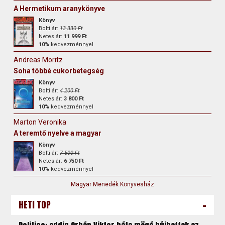
A Hermetikum aranykönyve
Könyv
Bolti ár:
13 330 Ft
Netes ár:
11 999 Ft
10%
kedvezménnyel
Andreas Moritz
Soha többé cukorbetegség
Könyv
Bolti ár:
4 200 Ft
Netes ár:
3 800 Ft
10%
kedvezménnyel
Marton Veronika
A teremtő nyelve a magyar
Könyv
Bolti ár:
7 500 Ft
Netes ár:
6 750 Ft
10%
kedvezménnyel
Magyar Menedék Könyvesház
-
HETI TOP