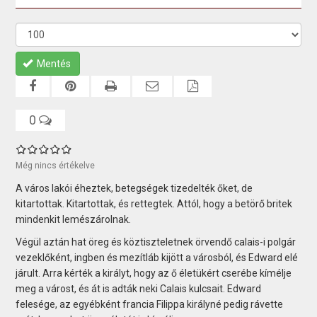
Mentés
0
Még nincs értékelve
A város lakói éheztek, betegségek tizedelték őket, de
kitartottak. Kitartottak, és rettegtek. Attól, hogy a betörő britek
mindenkit lemészárolnak.
Végül aztán hat öreg és köztiszteletnek örvendő calais-i polgár
vezeklőként, ingben és mezítláb kijött a városból, és Edward elé
járult. Arra kérték a királyt, hogy az ő életükért cserébe kímélje
meg a várost, és át is adták neki Calais kulcsait. Edward
felesége, az egyébként francia Filippa királyné pedig rávette