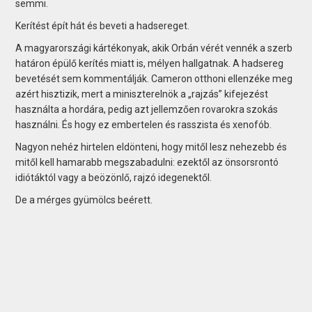
semmi.
Kerítést épít hát és beveti a had­sereget.
A magyarországi kártékonyak, akik Orbán vérét vennék a szerb
határon épülő kerítés miatt is, mélyen hallgatnak. A hadsereg
bevetését sem kommentálják. Cameron otthoni ellenzéke meg
azért hisztizik, mert a miniszterelnök a „rajzás” kifejezést
használta a hordára, pedig azt jellemzően rovarokra szokás
használni. És hogy ez embertelen és rasszista és xenofób.
Nagyon nehéz hirtelen eldönteni, hogy mitől lesz nehezebb és
mitől kell hamarabb megszabadulni: ezektől az önsorsrontó
idiótáktól vagy a beözönlő, rajzó idegenektől.
De a mérges gyümölcs beérett.