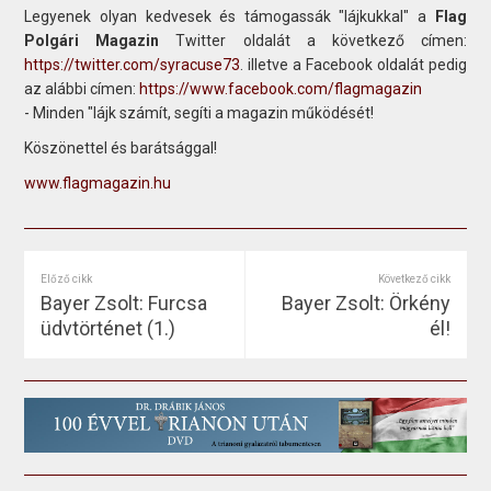
Legyenek olyan kedvesek és támogassák "lájkukkal" a
Flag
Polgári Magazin
Twitter oldalát a következő címen:
https://twitter.com/syracuse73
. illetve a Facebook oldalát pedig
az alábbi címen:
https://www.facebook.com/flagmagazin
- Minden "lájk számít, segíti a magazin működését!
Köszönettel és barátsággal!
www.flagmagazin.hu
Előző cikk
Következő cikk
Bayer Zsolt: Furcsa
Bayer Zsolt: Örkény
üdvtörténet (1.)
él!