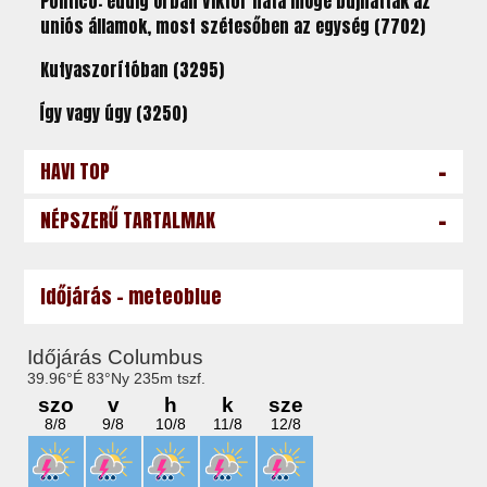
Politico: eddig Orbán Viktor háta mögé bújhattak az
uniós államok, most szétesőben az egység (7702)
Kutyaszorítóban (3295)
Így vagy úgy (3250)
-
HAVI TOP
-
NÉPSZERŰ TARTALMAK
Időjárás - meteoblue