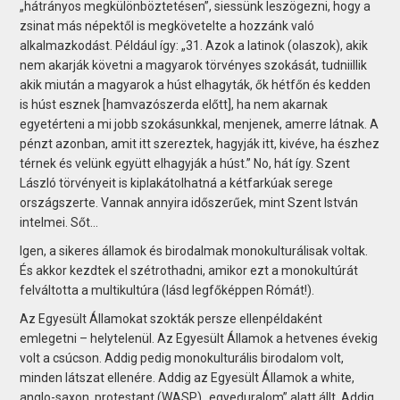
„hátrányos megkülönböztetésen”, siessünk leszögezni, hogy a
zsinat más népektől is megkövetelte a hozzánk való
alkalmazkodást. Például így: „31. Azok a latinok (olaszok), akik
nem akarják követni a magyarok törvényes szokását, tudniillik
akik miután a magyarok a húst elhagyták, ők hétfőn és kedden
is húst esznek [hamvazószerda előtt], ha nem akarnak
egyetérteni a mi jobb szokásunkkal, menjenek, amerre látnak. A
pénzt azonban, amit itt szereztek, hagyják itt, kivéve, ha észhez
térnek és velünk együtt elhagyják a húst.” No, hát így. Szent
László törvényeit is kiplakátolhatná a kétfarkúak serege
országszerte. Vannak annyira időszerűek, mint Szent István
intelmei. Sőt…
Igen, a sikeres államok és birodalmak monokulturálisak voltak.
És akkor kezdtek el szétrothadni, amikor ezt a monokultúrát
felváltotta a multikultúra (lásd legfőképpen Rómát!).
Az Egyesült Államokat szokták persze ellenpéldaként
emlegetni – helytelenül. Az Egyesült Államok a hetvenes évekig
volt a csúcson. Addig pedig monokulturális birodalom volt,
minden látszat ellenére. Addig az Egyesült Államok a white,
anglo-saxon, protestant (WASP) „egyeduralom” alatt állt. Addig