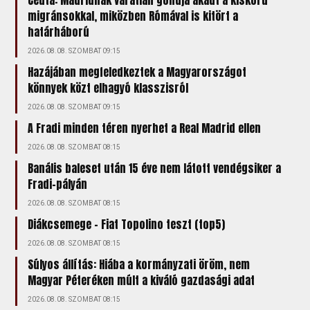
migránsokkal, miközben Rómával is kitört a
határháború
2026.08.08. SZOMBAT 09:15
Hazájában megfeledkeztek a Magyarországot
könnyek közt elhagyó klasszisról
2026.08.08. SZOMBAT 09:15
A Fradi minden téren nyerhet a Real Madrid ellen
2026.08.08. SZOMBAT 08:15
Banális baleset után 15 éve nem látott vendégsiker a
Fradi-pályán
2026.08.08. SZOMBAT 08:15
Diákcsemege – Fiat Topolino teszt (top5)
2026.08.08. SZOMBAT 08:15
Súlyos állítás: Hiába a kormányzati öröm, nem
Magyar Péteréken múlt a kiváló gazdasági adat
2026.08.08. SZOMBAT 08:15