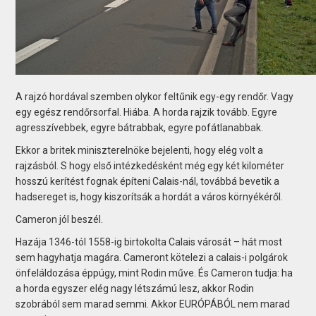
A rajzó hordával szemben olykor feltűnik egy-egy rendőr. Vagy
egy egész rendőrsorfal. Hiába. A horda rajzik tovább. Egyre
agresszívebbek, egyre bátrabbak, egyre pofátlanabbak.
Ekkor a britek miniszterelnöke bejelenti, hogy elég volt a
rajzásból. S hogy első intézkedésként még egy két kilométer
hosszú kerítést fognak építeni Calais-nál, továbbá bevetik a
hadsereget is, hogy kiszorítsák a hordát a város környékéről.
Cameron jól beszél.
Hazája 1346-tól 1558-ig birtokolta Calais városát – hát most
sem hagyhatja magára. Cameront kötelezi a calais-i polgárok
önfeláldozása éppúgy, mint Rodin műve. És Cameron tudja: ha
a horda egyszer elég nagy létszámú lesz, akkor Rodin
szobrából sem marad semmi. Akkor EURÓPÁBÓL nem marad