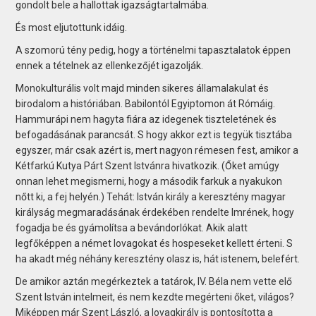
gondolt bele a hallottak igazságtartalmába.
És most eljutottunk idáig.
A szomorú tény pedig, hogy a történelmi tapasztalatok éppen
ennek a tételnek az ellenkezőjét igazolják.
Monokulturális volt majd minden sikeres államalakulat és
birodalom a históriában. Babilontól Egyiptomon át Rómáig.
Hammurápi nem hagyta fiára az idegenek tiszteletének és
befogadásának parancsát. S hogy akkor ezt is tegyük tisztába
egyszer, már csak azért is, mert nagyon rémesen fest, amikor a
Kétfarkú Kutya Párt Szent Istvánra hivatkozik. (Őket amúgy
onnan lehet megismerni, hogy a második farkuk a nyakukon
nőtt ki, a fej helyén.) Tehát: István király a keresztény magyar
királyság megmaradásának érdekében rendelte Imrének, hogy
fogadja be és gyámolítsa a bevándorlókat. Akik alatt
legfőképpen a német lovagokat és hospeseket kellett érteni. S
ha akadt még néhány keresztény olasz is, hát istenem, belefért.
De amikor aztán megérkeztek a tatárok, IV. Béla nem vette elő
Szent István intelmeit, és nem kezdte megérteni őket, világos?
Miképpen már Szent László, a lovagkirály is pontosította a