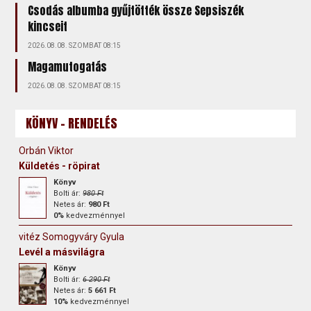
Csodás albumba gyűjtötték össze Sepsiszék
kincseit
2026.08.08. SZOMBAT 08:15
Magamutogatás
2026.08.08. SZOMBAT 08:15
KÖNYV - RENDELÉS
Orbán Viktor
Küldetés - röpirat
Könyv
Bolti ár:
980 Ft
Netes ár:
980 Ft
0%
kedvezménnyel
vitéz Somogyváry Gyula
Levél a másvilágra
Könyv
Bolti ár:
6 290 Ft
Netes ár:
5 661 Ft
10%
kedvezménnyel