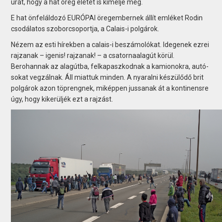
urát, hogy a hat öreg életét is kímélje meg.
E hat önfeláldozó EURÓPAI öregembernek állít emléket Rodin
csodálatos szoborcsoportja, a Calais-i polgárok.
Nézem az esti hírekben a calais-i beszámolókat. Idegenek ezrei
rajzanak – igenis! rajzanak! – a csatornaalagút körül.
Berohannak az alagútba, felkapaszkodnak a kamionokra, autó­
sokat vegzálnak. Áll miattuk minden. A nyaralni készülődő brit
polgárok azon töprengnek, miképpen jussanak át a kontinensre
úgy, hogy kikerüljék ezt a rajzást.