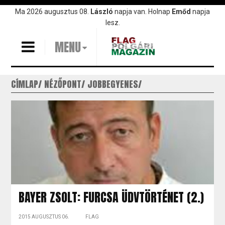
Ugrás
Ma 2026 augusztus 08.
László
napja van. Holnap
Emőd
napja
a
lesz.
tartalomra
MENU
CÍMLAP
NÉZŐPONT
JOBBEGYENES
BAYER ZSOLT: FURCSA ÜDVTÖRTÉNET (2.)
2015 AUGUSZTUS 06.
FLAG