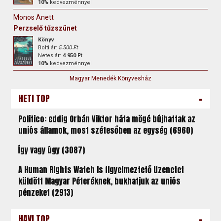
10%
kedvezménnyel
Monos Anett
Perzselő tűzszünet
Könyv
Bolti ár:
5 500 Ft
Netes ár:
4 950 Ft
10%
kedvezménnyel
Magyar Menedék Könyvesház
-
HETI TOP
Politico: eddig Orbán Viktor háta mögé bújhattak az
uniós államok, most szétesőben az egység (6960)
Így vagy úgy (3087)
A Human Rights Watch is figyelmeztető üzenetet
küldött Magyar Péteréknek, bukhatjuk az uniós
pénzeket (2913)
-
HAVI TOP