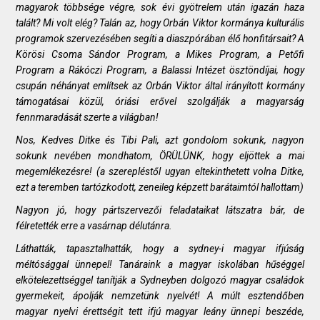
magyarok többsége végre, sok évi gyötrelem után igazán haza
talált? Mi volt elég? Talán az, hogy Orbán Viktor kormánya kulturális
programok szervezésében segíti a diaszpórában élő honfitársait? A
Körösi Csoma Sándor Program, a Mikes Program, a Petőfi
Program a Rákóczi Program, a Balassi Intézet ösztöndíjai, hogy
csupán néhányat említsek az Orbán Viktor által irányított kormány
támogatásai közül, óriási erővel szolgálják a magyarság
fennmaradását szerte a világban!
Nos, Kedves Ditke és Tibi Pali, azt gondolom sokunk, nagyon
sokunk nevében mondhatom, ÖRÜLÜNK, hogy eljöttek a mai
megemlékezésre! (a szerepléstől ugyan eltekinthetett volna Ditke,
ezt a teremben tartózkodott, zeneileg képzett barátaimtól hallottam)
Nagyon jó, hogy pártszervezői feladataikat látszatra bár, de
félretették erre a vasárnap délutánra.
Láthatták, tapasztalhatták, hogy a sydney-i magyar ifjúság
méltósággal ünnepel! Tanáraink a magyar iskolában hűséggel
elkötelezettséggel tanítják a Sydneyben dolgozó magyar családok
gyermekeit, ápolják nemzetünk nyelvét! A múlt esztendőben
magyar nyelvi érettségit tett ifjú magyar leány ünnepi beszéde,