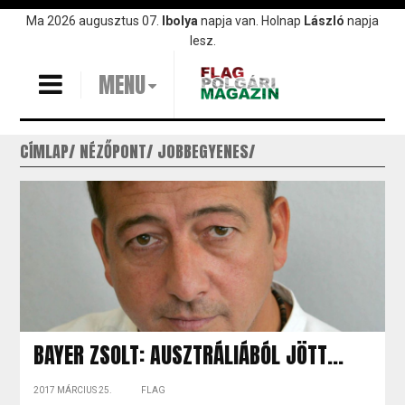
Ugrás
Ma 2026 augusztus 07.
Ibolya
napja van. Holnap
László
napja
a
lesz.
tartalomra
MENU
CÍMLAP
NÉZŐPONT
JOBBEGYENES
BAYER ZSOLT: AUSZTRÁLIÁBÓL JÖTT...
2017 MÁRCIUS 25.
FLAG