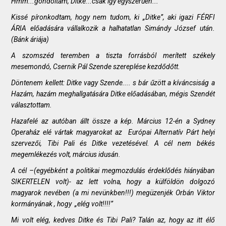
Hmm...gondoltam, Ditke...csak így egyszerűen...
Kissé píronkodtam, hogy nem tudom, ki „Ditke”, aki igazi FÉRFI
ÁRIA előadására vállalkozik a halhatatlan Simándy József után.
(Bánk áriája)
A szomszéd teremben a tiszta forrásból merített székely
mesemondó, Csernik Pál Szende szereplése kezdődőtt.
Döntenem kellett: Ditke vagy Szende.... s bár űzött a kíváncsiság a
Hazám, hazám meghallgatására Ditke előadásában, mégis Szendét
választottam.
Hazafelé az autóban állt össze a kép. Március 12-én a Sydney
Operaház elé vártak magyarokat az Európai Alternatív Párt helyi
szervezői, Tibi Pali és Ditke vezetésével. A cél nem békés
megemlékezés volt, március idusán.
A cél –(egyébként a politikai megmozdulás érdeklődés hiányában
SIKERTELEN volt)- az lett volna, hogy a külföldön dolgozó
magyarok nevében (a mi nevünkben!!!) megüzenjék Orbán Viktor
kormányának , hogy „elég volt!!!!”
Mi volt elég, kedves Ditke és Tibi Pali? Talán az, hogy az itt élő