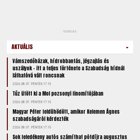
hirdetés
-
AKTUÁLIS
Vámszedőházak, hídrobbantás, jégzajlás és
uszályok – itt a teljes története a Szabadság hídnál
láthatóvá vált roncsnak
2026.08.07. PÉNTEK 17:15
Tűz ütött ki a Mol pozsonyi finomítójában
2026.08.07. PÉNTEK 17:15
Magyar Péter feldühödött, amikor Kelemen Ágnes
szabadságáról kérdezték
2026.08.07. PÉNTEK 17:15
Sok feledékeny autós számíthat pótdíjra augusztus