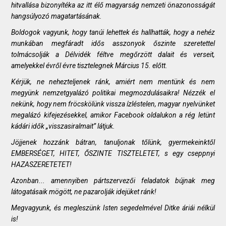
hitvallása bizonyítéka az itt élő magyarság nemzeti önazonosságát
hangsúlyozó magatartásának.
Boldogok vagyunk, hogy tanúi lehettek és hallhatták, hogy a nehéz
munkában megfáradt idős asszonyok őszinte szeretettel
tolmácsolják a Délvidék féltve megőrzött dalait és verseit,
amelyekkel évről évre tisztelegnek Március 15. előtt.
Kérjük, ne nehezteljenek ránk, amiért nem mentünk és nem
megyünk nemzetgyalázó politikai megmozdulásaikra! Nézzék el
nekünk, hogy nem fröcskölünk vissza ízléstelen, magyar nyelvünket
megalázó kifejezésekkel, amikor Facebook oldalukon a rég letünt
kádári idők „visszasiralmait” látjuk.
Jöjjenek hozzánk bátran, tanuljonak tőlünk, gyermekeinktől
EMBERSÉGET, HITET, ŐSZINTE TISZTELETET, s egy cseppnyi
HAZASZERETETET!
Azonban... amennyiben pártszervezői feladatok bújnak meg
látogatásaik mögött, ne pazarolják idejüket ránk!
Megvagyunk, és megleszünk Isten segedelmével Ditke áriái nélkül
is!