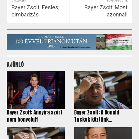
Előző cikk
Következő cikk
Bayer Zsolt: Feslés,
Bayer Zsolt: Most
bimbadzás
azonnal!
AJÁNLÓ
Bayer Zsolt: Annyira azért
Bayer Zsolt: A Donald
nem bonyolult
Tuskok köztünk...