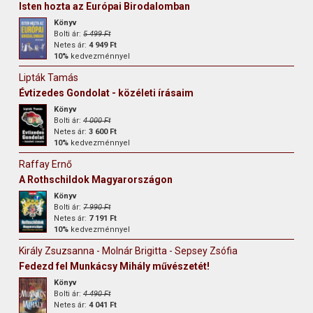
Isten hozta az Európai Birodalomban
Könyv
Bolti ár:
5 499 Ft
Netes ár:
4 949 Ft
10%
kedvezménnyel
Lipták Tamás
Évtizedes Gondolat - közéleti írásaim
Könyv
Bolti ár:
4 000 Ft
Netes ár:
3 600 Ft
10%
kedvezménnyel
Raffay Ernő
A Rothschildok Magyarországon
Könyv
Bolti ár:
7 990 Ft
Netes ár:
7 191 Ft
10%
kedvezménnyel
Király Zsuzsanna - Molnár Brigitta - Sepsey Zsófia
Fedezd fel Munkácsy Mihály művészetét!
Könyv
Bolti ár:
4 490 Ft
Netes ár:
4 041 Ft