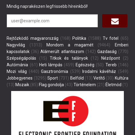
Mindig naprakészen legfrissebb híreinkből!
Rejtőzködő magyarország
(168)
Politika
(1588)
Tv fotel
(65)
Nagyvilág
(1313)
Mondom a magamét
(9464)
Emberi
kapcsolatok
(36)
Alámerült atlantiszom
(142)
Gazdaság
(770)
Szépségápolás
(15)
Titkok és talányok
(12)
Nézőpont
(2)
Autómánia
(61)
Heti lámpás
(459)
Egészség
(50)
Tereb
(146)
Mozi világ
(440)
Gasztronómia
(539)
Irodalmi kávéház
(549)
Jobbegyenes
(3295)
Sport
(731)
Belföld
(13)
Vetítő
(30)
Kultúra
(13)
Mozaik
(85)
Flag gondolja
(43)
Történelem
(21)
Életmód
(1)