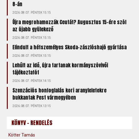
8-án
2026.08.07. PÉNTEK 15:15
Újra megrohamozzák Ceutát? Augusztus 15-ére szól
az újabb gyülekező
2026.08.07. PÉNTEK 15:15
Elindult a hétszemélyes Skoda-zászlóshajó gyártása
2026.08.07. PÉNTEK 15:15
Lehűlt az idő, újra tartanak kormányszóvivői
tájékoztatót
2026.08.07. PÉNTEK 14:15
Szenzációs honfoglalás kori aranyleletekre
bukkantak Pest vármegyében
2026.08.07. PÉNTEK 13:15
KÖNYV - RENDELÉS
Kötter Tamás