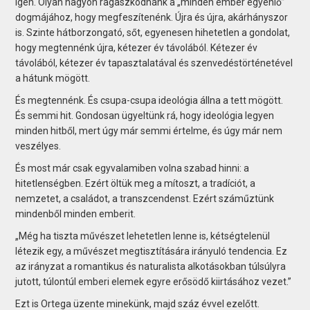
Igen. Olyan nagyon ragaszkodnánk a „minden ember egyenlő”
dogmájához, hogy megfeszítenénk. Újra és újra, akárhányszor
is. Szinte hátborzongató, sőt, egyenesen hihetetlen a gondolat,
hogy megtennénk újra, kétezer év távolából. Kétezer év
távolából, kétezer év tapasztalatával és szenvedéstörténetével
a hátunk mögött.
És megtennénk. És csupa-csupa ideológia állna a tett mögött.
És semmi hit. Gondosan ügyeltünk rá, hogy ideológia legyen
minden hitből, mert úgy már semmi értelme, és úgy már nem
veszélyes.
És most már csak egyvalamiben volna szabad hinni: a
hitetlenségben. Ezért öltük meg a mítoszt, a tradíciót, a
nemzetet, a családot, a transzcendenst. Ezért száműztünk
mindenből minden emberit.
„Még ha tiszta művészet lehetetlen lenne is, kétségtelenül
létezik egy, a művészet megtisztítására irányuló tendencia. Ez
az irányzat a romantikus és naturalista alkotásokban túlsúlyra
jutott, túlontúl emberi elemek egyre erősödő kiirtásához vezet.”
Ezt is Ortega üzente minekünk, majd száz évvel ezelőtt.