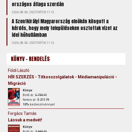
országos átlaga szerdán
2026.08.06. CSÜTÖRTÖK 11:15
A Szentkirályi Magyarország elnökén kifogott a
kérdés, hogy mely településeken osztottak vizet az
idei hőhullámban
2026.08.06. CSÜTÖRTÖK 11:15
KÖNYV - RENDELÉS
Földi László
HÍR SZERZÉS - Titkosszolgálatok - Médiamanipuláció -
Migráció
Könyv
Bolti ár:
5 790 Ft
Netes ár:
5 211 Ft
10%
kedvezménnyel
Forgács Tamás
Lássuk a medvét!
Könyv
Bolti ár:
3 990 Ft