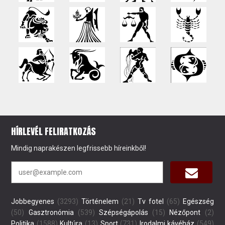
HÍRLEVÉL FELIRATKOZÁS
Mindig naprakészen legfrissebb híreinkből!
Jobbegyenes
(3293)
Történelem
(21)
Tv fotel
(65)
Egészség
(50)
Gasztronómia
(539)
Szépségápolás
(15)
Nézőpont
(2)
Politika
(1588)
Kultúra
(13)
Sport
(731)
Irodalmi kávéház
(549)