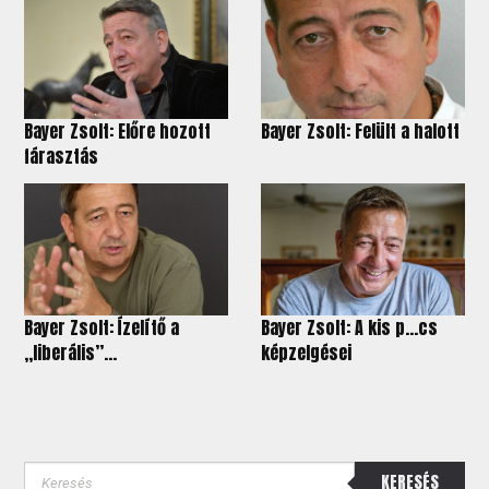
Bayer Zsolt: Előre hozott
Bayer Zsolt: Felült a halott
fárasztás
Bayer Zsolt: Ízelítő a
Bayer Zsolt: A kis p…cs
„liberális”...
képzelgései
KERESÉS