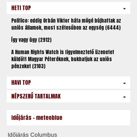
-
HETI TOP
Politico: eddig Orbán Viktor háta mögé bújhattak az
uniós államok, most szétesőben az egység (6444)
Így vagy úgy (2912)
A Human Rights Watch is figyelmeztető üzenetet
küldött Magyar Péteréknek, bukhatjuk az uniós
pénzeket (2103)
-
HAVI TOP
-
NÉPSZERŰ TARTALMAK
Időjárás - meteoblue