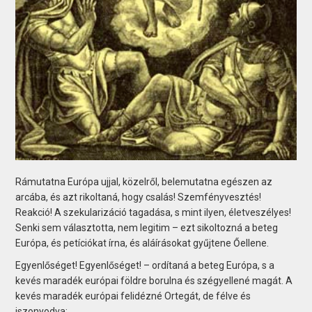
Rámutatna Európa ujjal, közelről, belemutatna egészen az
arcába, és azt rikoltaná, hogy csalás! Szemfényvesztés!
Reakció! A szekularizáció tagadása, s mint ilyen, életveszélyes!
Senki sem választotta, nem legitim – ezt sikoltozná a beteg
Európa, és petíciókat írna, és aláírásokat gyűjtene Őellene.
Egyenlőséget! Egyenlőséget! – ordítaná a beteg Európa, s a
kevés maradék európai földre borulna és szégyellené magát. A
kevés maradék európai felidézné Ortegát, de félve és
iszonyodva: