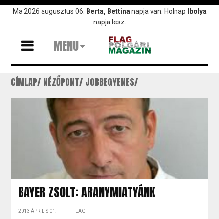
Ugrás
Ma 2026 augusztus 06.
Berta, Bettina
napja van. Holnap
Ibolya
a
napja lesz.
tartalomra
MENU
CÍMLAP
NÉZŐPONT
JOBBEGYENES
BAYER ZSOLT: ARANYMIATYÁNK
2013 ÁPRILIS 01.
FLAG