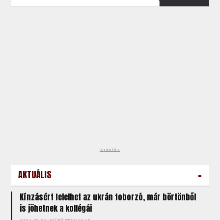
hirdetés
-
AKTUÁLIS
Kínzásért felelhet az ukrán toborzó, már börtönből
is jöhetnek a kollégái