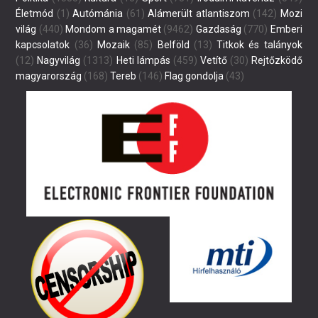
Életmód
(1)
Autómánia
(61)
Alámerült atlantiszom
(142)
Mozi
világ
(440)
Mondom a magamét
(9462)
Gazdaság
(770)
Emberi
kapcsolatok
(36)
Mozaik
(85)
Belföld
(13)
Titkok és talányok
(12)
Nagyvilág
(1313)
Heti lámpás
(459)
Vetítő
(30)
Rejtőzködő
magyarország
(168)
Tereb
(146)
Flag gondolja
(43)