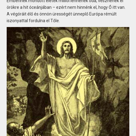
Emberinek mondott életek milliói lennének oda, vesznének el
örökre a hit óceánjában – ezért nem hinnénk el, hogy Ő itt van.
A végóráit élő és önnön ürességét ünneplő Európa rémült
iszonyattal fordulna el Tőle.