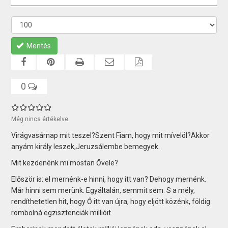
Mentés
0
Még nincs értékelve
Virágvasárnap mit teszel?Szent Fiam, hogy mit mívelöl?Akkor
anyám király leszek,Jeruzsálembe bemegyek.
Mit kezdenénk mi mostan Ővele?
Először is: el mernénk-e hinni, hogy itt van? Dehogy mernénk.
Már hinni sem merünk. Egyáltalán, semmit sem. S a mély,
rendíthetetlen hit, hogy Ő itt van újra, hogy eljött közénk, földig
rombolná egzisztenciák millióit.