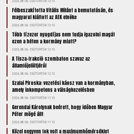
2026.08.06. CSÜTÖRTÖK 12:15
Félbeszakította Vitális Milánt a bemutatásán, és
magyarul kiáltott az AEK elnöke
2026.08.06. CSÜTÖRTÖK 12:15
Több tízezer nyugdíjas nem tudja igazolni magát
ezen a héten a kormány miatt?
2026.08.06. CSÜTÖRTÖK 12:15
A Tisza-frakció szombaton szavaz az
államfőjelöltjéről
2026.08.06. CSÜTÖRTÖK 12:15
Szalai Piroska: vezetési káosz van a kormányban,
amely inkompetens a válságkezelésben
2026.08.06. CSÜTÖRTÖK 11:15
Gerendai Károlynak beérett, hogy időben Magyar
Péter mögé állt
2026.08.06. CSÜTÖRTÖK 11:15
Közel negyven fok volt a maximumhőmérséklet