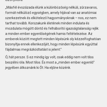
„Másfél évszázada élünk a különbözőség nélküli, zűrzavaros,
formát nélkülöző egységben, amely híjával van az anatómiai
szerkezetnek és elkötelező hagyományoknak – nos, ez nem
tarthat tovább. Korszakunk életének minden indulata és
mozdulata mögött döntő és felháborító igazságtalanság rejlik:
a minden ember egyenlőségének hamis feltételezése. Az
emberek között megtett minden lépésünk oly kézzelfoghatóan
bizonyítja ennek ellenkezőjét, hogy minden lépésünk egyúttal
fájdalmas megrázkódtatást is jelent.”
Ó, hát persze. S ez mindig így volt, csak eddig nem volt tilos
beszélni róla. Most tilos. És most a „minden ember egyenlő”
jegyében átkoznánk ki Őt. Ha eljőne közénk.