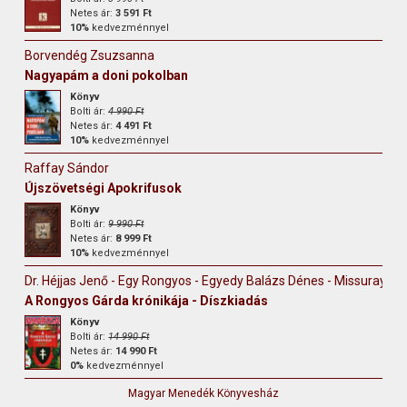
Netes ár:
3 591 Ft
10%
kedvezménnyel
Borvendég Zsuzsanna
Nagyapám a doni pokolban
Könyv
Bolti ár:
4 990 Ft
Netes ár:
4 491 Ft
10%
kedvezménnyel
Raffay Sándor
Újszövetségi Apokrifusok
Könyv
Bolti ár:
9 990 Ft
Netes ár:
8 999 Ft
10%
kedvezménnyel
Dr. Héjjas Jenő - Egy Rongyos - Egyedy Balázs Dénes - Missuray-Kr
A Rongyos Gárda krónikája - Díszkiadás
Könyv
Bolti ár:
14 990 Ft
Netes ár:
14 990 Ft
0%
kedvezménnyel
Magyar Menedék Könyvesház