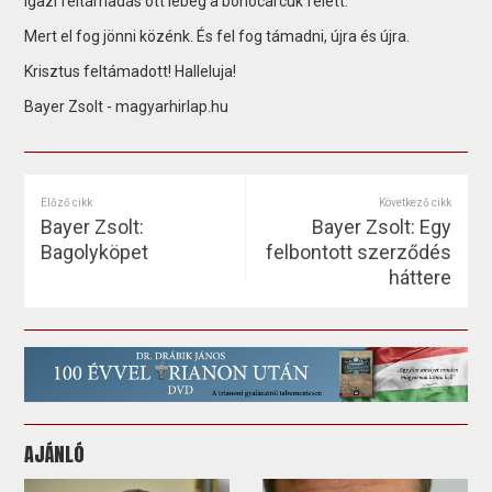
igazi feltámadás ott lebeg a bohócarcuk felett.
Mert el fog jönni közénk. És fel fog támadni, újra és újra.
Krisztus feltámadott! Halleluja!
Bayer Zsolt - magyarhirlap.hu
Előző cikk
Következő cikk
Bayer Zsolt:
Bayer Zsolt: Egy
Bagolyköpet
felbontott szerződés
háttere
AJÁNLÓ