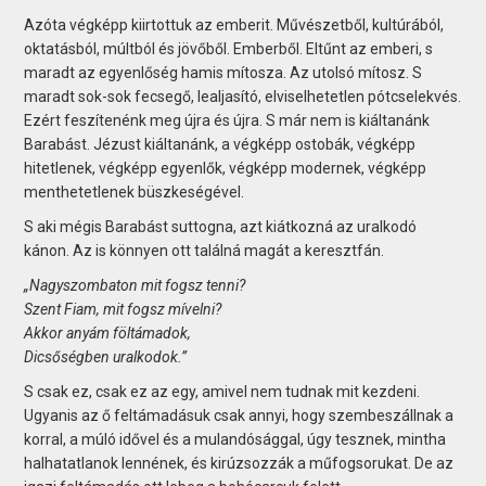
Azóta végképp kiirtottuk az emberit. Művészetből, kultúrából,
oktatásból, múltból és jövőből. Emberből. Eltűnt az emberi, s
maradt az egyenlőség hamis mítosza. Az utolsó mítosz. S
maradt sok-sok fecsegő, lealjasító, elviselhetetlen pótcselekvés.
Ezért feszítenénk meg újra és újra. S már nem is kiáltanánk
Barabást. Jézust kiáltanánk, a végképp ostobák, végképp
hitetlenek, végképp egyenlők, végképp modernek, végképp
menthetetlenek büszkeségével.
S aki mégis Barabást suttogna, azt kiátkozná az uralkodó
kánon. Az is könnyen ott találná magát a keresztfán.
„Nagyszombaton mit fogsz tenni?
Szent Fiam, mit fogsz mívelni?
Akkor anyám föltámadok,
Dicsőségben uralkodok.”
S csak ez, csak ez az egy, amivel nem tudnak mit kezdeni.
Ugyanis az ő feltámadásuk csak annyi, hogy szembeszállnak a
korral, a múló idővel és a mulandósággal, úgy tesznek, mintha
halhatatlanok lennének, és kirúzsozzák a műfogsorukat. De az