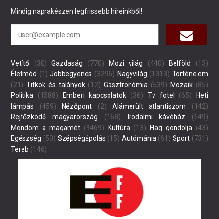
Mindig naprakészen legfrissebb híreinkből!
Vetítő
(30)
Gazdaság
(770)
Mozi világ
(440)
Belföld
(13)
Életmód
(1)
Jobbegyenes
(3296)
Nagyvilág
(1313)
Történelem
(21)
Titkok és talányok
(12)
Gasztronómia
(539)
Mozaik
(85)
Politika
(1588)
Emberi kapcsolatok
(36)
Tv fotel
(65)
Heti
lámpás
(459)
Nézőpont
(2)
Alámerült atlantiszom
(142)
Rejtőzködő magyarország
(168)
Irodalmi kávéház
(549)
Mondom a magamét
(9469)
Kultúra
(13)
Flag gondolja
(43)
Egészség
(50)
Szépségápolás
(15)
Autómánia
(61)
Sport
(731)
Tereb
(146)