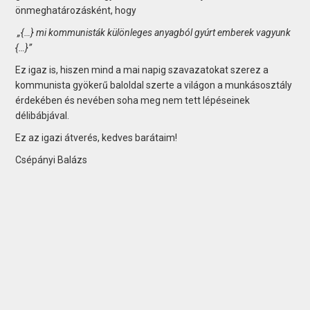
önmeghatározásként, hogy
„{…} mi kommunisták különleges anyagból gyúrt emberek vagyunk
{…}”
Ez igaz is, hiszen mind a mai napig szavazatokat szerez a
kommunista gyökerű baloldal szerte a világon a munkásosztály
érdekében és nevében soha meg nem tett lépéseinek
délibábjával.
Ez az igazi átverés, kedves barátaim!
Csépányi Balázs