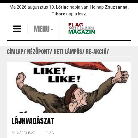
Ugrás
Ma 2026 augusztus 10.
Lőrinc
napja van. Holnap
Zsuzsanna,
a
Tiborc
napja lesz.
tartalomra
MENU
CÍMLAP
NÉZŐPONT
HETI LÁMPÁS
RE-AKCIÓ
LÁJKVADÁSZAT
2013 ÁPRILIS 27.
FLAG