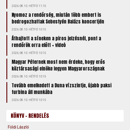
2026.08.10. HÉTFŐ 11:15
Nyomoz a rendőrség, miután több embert is
bedrogozhattak Sebestyén Balázs koncertjén
2026.08.10. HÉTFŐ 10:15
Áthajtott a síneken a piros jelzésnél, pont a
rendőrök orra előtt + videó
2026.08.10. HÉTFŐ 10:15
Magyar Péternek most nem érdeke, hogy erős
köztársasági elnöke legyen Magyarországnak
2026.08.10. HÉTFŐ 10:15
Tovább emelkedett a Duna vízszintje, újabb paksi
turbina áll munkába
2026.08.10. HÉTFŐ 10:15
KÖNYV - RENDELÉS
Földi László