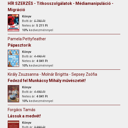
HÍR SZERZÉS - Titkosszolgálatok - Médiamanipuláció -
Migráció
Könyv
Bolti ár:
5 790 Ft
Netes ár:
5 211 Ft
10%
kedvezménnyel
Pamela Pettyfeather
Pápasztorik
Könyv
Bolti ár:
4 490 Ft
Netes ár:
4 041 Ft
10%
kedvezménnyel
Király Zsuzsanna - Molnár Brigitta - Sepsey Zsófia
Fedezd fel Munkácsy Mihály művészetét!
Könyv
Bolti ár:
4 490 Ft
Netes ár:
4 041 Ft
10%
kedvezménnyel
Forgács Tamás
Lássuk a medvét!
Könyv
Bolti ár:
3 990 Ft