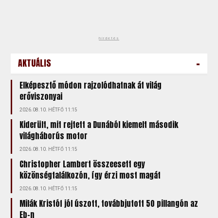
hirdetés
-
AKTUÁLIS
Elképesztő módon rajzolódhatnak át világ
erőviszonyai
2026.08.10. HÉTFŐ 11:15
Kiderült, mit rejtett a Dunából kiemelt második
világháborús motor
2026.08.10. HÉTFŐ 11:15
Christopher Lambert összeesett egy
közönségtalálkozón, így érzi most magát
2026.08.10. HÉTFŐ 11:15
Milák Kristóf jól úszott, továbbjutott 50 pillangón az
Eb-n