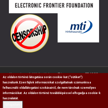
Kapcsolat
Médiaajánlat
Impresszum
GDPR
Az oldalon történő látogatása során cookie-kat (“sütiket”)
használunk.
Ezen fájlok információkat szolgáltatnak számunkra a
felhasználó oldallátogatási szokásairól, de nem tárolnak személyes
RSS
információkat. Az oldalon történő továbblépéssel elfogadja a cookie-k
használatát.
Copyright © 2009-2026, Flag Polgári Magazin saját
cikkeinek átvétele, másolása csak a forrás
Elfogadom