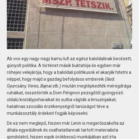
Ab ovo egy nagy-nagy kamu lufi az egész baloldalinak becézett,
gúnyolt politika. A történet másik buktatója és egyben már
röhejes velejárója, hogy a baloldali politikusok el akarják hitetni a
néppel, hogy majd a gazdag befolyásos embereik
(lásd.
Gyurcsány, Veres, Bajnai stb.)
miután megtépkedték méregdrága
ruháikat, összetörték a
Dom Pérignon
pezsgőtől gyöngyöző
oldalú kristálypoharaikat és sutba vágták a limuzinjaikat,
hatalmas szociális érzékenységről tanúságot téve a
munkásosztály érdekeit fogják képviselni.
De ez nem meglepő, hiszen már
Lenin
is megerőszakolta az
általa egyedülinek és csalhatatlannak tartott materialista
gondolatot, hiszen egyik örökbecsű munkájában azt írta