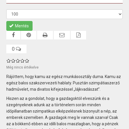
Mentés
0
Még nincs értékelve
Rájöttem, hogy kamu az egész munkásosztály duma. Kamu az
egész balos szakszervezeti hablaty. Pusztán szimpátiaszerző
hadművelet, ma divatos kifejezéssel „lájkvadászat”.
Hiszen az a gondolat, hogy a gazdagoktól elveszünk és a
szegényeknek adunk az a történelem során minden
időpillanatban szimpatikus elképzelésnek bizonyult a nép, az
emberek szemében. A gazdagok meg le vannak szarva! Csak
az a bökkenő ebben az idilli balos maszlagban, hogy a pénzek