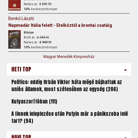
Netes ár:
3 591 Ft
10%
kedvezménnyel
Benkő László
Napmadár Itália felett - Etelköztől a brentai csatáig
Könyv
Bolti ár:
5 499 Ft
Netes ár:
4 949 Ft
10%
kedvezménnyel
Magyar Menedék Könyvesház
-
HETI TOP
Politico: eddig Orbán Viktor háta mögé bújhattak az
uniós államok, most szétesőben az egység (206)
Kutyaszorítóban (111)
A finnek leleplezése után Putyin már a pánikszoba felé
tart? (94)
-
HAVI TOP