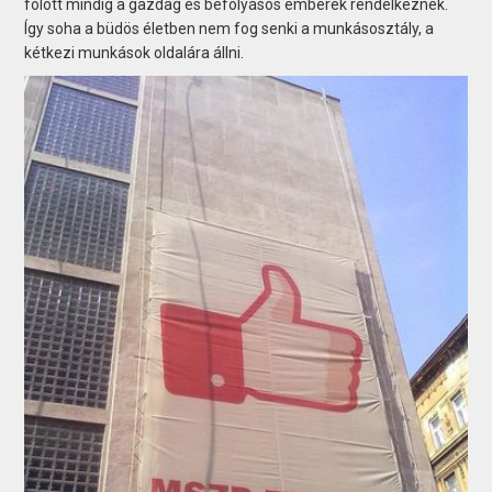
fölött mindig a gazdag és befolyásos emberek rendelkeznek.
Így soha a büdös életben nem fog senki a munkásosztály, a
kétkezi munkások oldalára állni.