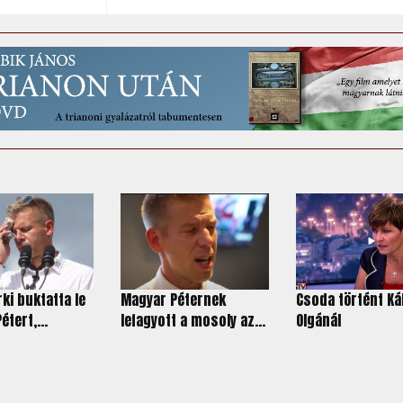
ki buktatta le
Magyar Péternek
Csoda történt K
tert,...
lefagyott a mosoly az...
Olgánál