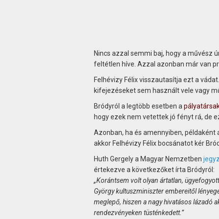
Nincs azzal semmi baj, hogy a művész úr 
feltétlen híve. Azzal azonban már van pr
Felhévizy Félix visszautasítja ezt a vád
kifejezéseket sem használt vele vagy m
Bródyról a legtöbb esetben a
pályatársa
hogy ezek nem vetettek jó fényt rá, de e
Azonban, ha és amennyiben, példaként az
akkor Felhévizy Félix bocsánatot kér Bró
Huth Gergely a Magyar Nemzetben
jegyz
értekezve a következőket írta Bródyról:
„Korántsem volt olyan ártatlan, ügyefogyot
György kultuszminiszter embereitől lényeg
meglepő, hiszen a nagy hivatásos lázadó 
rendezvényeken tüsténkedett.”