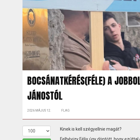
BOCSÁNATKÉRÉS(FÉLE) A JOBBO
JÁNOSTÓL
2026 MÁJUS 12.
FLAG
Kinek is kell szégyellnie magát?
Felhévizy Félix úgy döntött, hogy ezútta