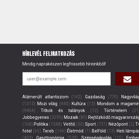
HÍRLEVÉL FELIRATKOZÁS
Mindig naprakészen legfrissebb híreinkből!
Alámerült atlantiszom
(142)
Gazdaság
(770)
Nagyvilá
(1313)
Mozi világ
(440)
Kultúra
(13)
Mondom a magamé
(9464)
Titkok és talányok
(12)
Történelem
(21
Jobbegyenes
(3295)
Mozaik
(85)
Rejtőzködő magyarorszá
(168)
Politika
(1588)
Vetítő
(30)
Sport
(731)
Nézőpont
(2)
T
fotel
(65)
Tereb
(146)
Életmód
(1)
Belföld
(13)
Heti lámpá
(459)
Gasztronómia
(539)
Szépségápolás
(15)
Ember