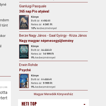
ódyné
Gianluigi Pasquale
365 nap Pio atyával
Könyv
random
Bolti ár:
4 490 Ft
Netes ár:
4 041 Ft
l tűnt
10%
kedvezménnyel
Berze Nagy János - Gaal György - Kriza János - Arany László
kkor
Nagy magyar népmesegyűjtemény
l
Könyv
Bolti ár:
16 500 Ft
Netes ár:
14 999 Ft
9%
kedvezménnyel
Erwin Rohde
Psyché
Könyv
Bolti ár:
11 000 Ft
Netes ár:
9 999 Ft
9%
kedvezménnyel
ző cikk
otta
Magyar Menedék Könyvesház
tert
-
HETI TOP