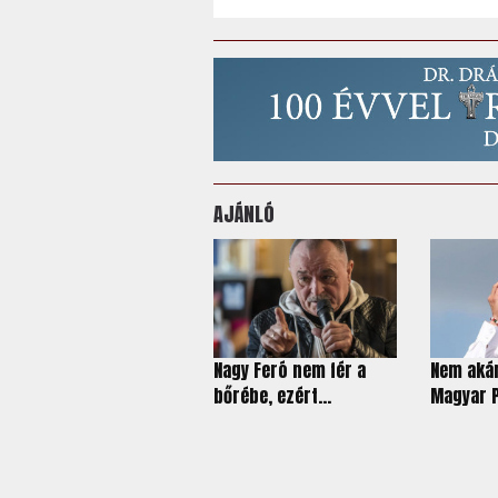
AJÁNLÓ
Nagy Feró nem fér a
Nem akár
bőrébe, ezért...
Magyar Pé