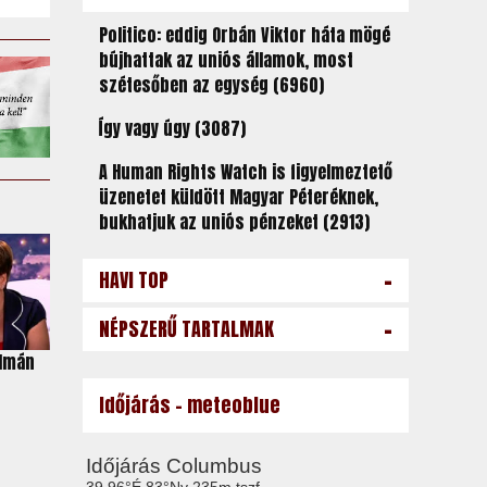
Politico: eddig Orbán Viktor háta mögé
bújhattak az uniós államok, most
szétesőben az egység (6960)
Így vagy úgy (3087)
A Human Rights Watch is figyelmeztető
üzenetet küldött Magyar Péteréknek,
bukhatjuk az uniós pénzeket (2913)
-
HAVI TOP
-
NÉPSZERŰ TARTALMAK
álmán
Időjárás - meteoblue