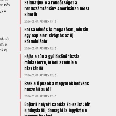
Szidhatjuk-e a rendőrséget a
ban név
rendszámtáblán? Amerikában most
gy a
kiderül
2026.08.07. PÉNTEK 13:15
Borsa Miklós is megszólalt, miután
egy nap alatt kivágták az új
ek, de
közmédiából
ami a
2026.08.07. PÉNTEK 12:15
k is,
Rájár a rúd a gyűlölködő tiszás
miniszterre, le kell szednie a
dísztáblát
2026.08.07. PÉNTEK 12:15
Ezek a típusok a magyarok kedvenc
használt autói
2026.08.07. PÉNTEK 12:15
Bojkott helyett csodás Eb-ezüst: félt
a hányástól, önmagát is legyőzte a