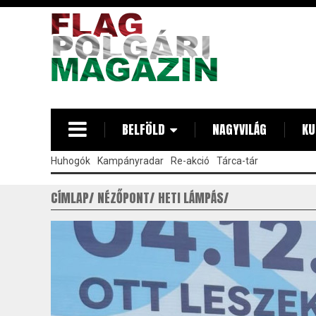
Ugrás
a
tartalomra
BELFÖLD
NAGYVILÁG
KU
Huhogók
Kampányradar
Re-akció
Tárca-tár
CÍMLAP
NÉZŐPONT
HETI LÁMPÁS