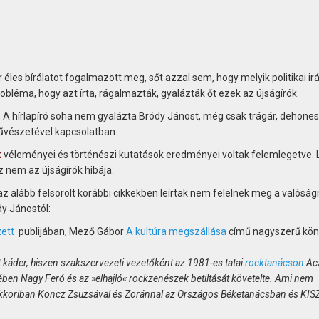
éles bírálatot fogalmazott meg, sőt azzal sem, hogy melyik politikai ir
obléma, hogy azt írta, rágalmazták, gyalázták őt ezek az újságírók.
at. A hírlapíró soha nem gyalázta Bródy Jánost, még csak trágár, dehone
űvészetével kapcsolatban.
k
véleményei és történészi kutatások eredményei voltak felemlegetve. 
z nem az újságírók hibája.
 alább felsorolt korábbi cikkekben leírtak nem felelnek meg a valóság
dy Jánostól:
ett
publijában, Mező Gábor
A kultúra megszállása
című nagyszerű kön
t káder, hiszen szakszervezeti vezetőként az 1981-es tatai
rocktanácson
Ac
ében Nagy Feró és az »elhajló« rockzenészek betiltását követelte. Ami nem
akkoriban Koncz Zsuzsával és Zoránnal az Országos Béketanácsban és KIS