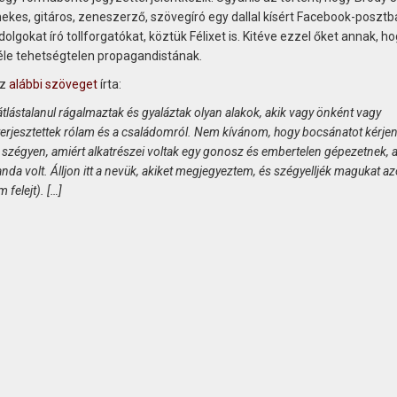
ekes, gitáros, zeneszerző, szövegíró egy dallal kísért Facebook-poszt
dolgokat író tollforgatókat, köztük Félixet is. Kitéve ezzel őket annak, ho
féle tehetségtelen propagandistának.
az
alábbi szöveget
írta:
átlástalanul rágalmaztak és gyaláztak olyan alakok, akik vagy önként vagy
erjesztettek rólam és a családomról. Nem kívánom, hogy bocsánatot kérjen
szégyen, amiért alkatrészei voltak egy gonosz és embertelen gépezetnek, 
a volt. Álljon itt a nevük, akiket megjegyeztem, és szégyelljék magukat azo
 felejt). […]