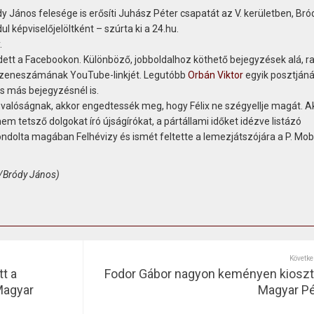
dy János felesége is erősíti Juhász Péter csapatát az V. kerületben, Br
ul képviselőjelöltként – szúrta ki a 24.hu.
.
tt a Facebookon. Különböző, jobboldalhoz köthető bejegyzések alá, 
zeneszámának YouTube-linkjét. Legutóbb
Orbán Viktor
egyik posztjáná
s más bejegyzésnél is.
valóságnak, akkor engedtessék meg, hogy Félix ne szégyellje magát. A
m tetsző dolgokat író újságírókat, a pártállami időket idézve listázó
dolta magában Felhévizy és ismét feltette a lemezjátszójára a P. Mobi
k/Bródy János)
Követke
t a
Fodor Gábor nagyon keményen kioszt
Magyar
Magyar Pé