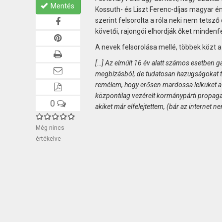
Mentés
Kossuth- és Liszt Ferenc-díjas magyar én
szerint felsorolta a róla neki nem tetsző 
követői, rajongói elhordják őket minden
A nevek felsorolása mellé, többek közt 
[…] Az elmúlt 16 év alatt számos esetben g
megbízásból, de tudatosan hazugságokat t
remélem, hogy erősen mardossa lelküket a 
központilag vezérelt kormánypárti propagand
0
akiket már elfelejtettem, (bár az internet nem
Még nincs
értékelve