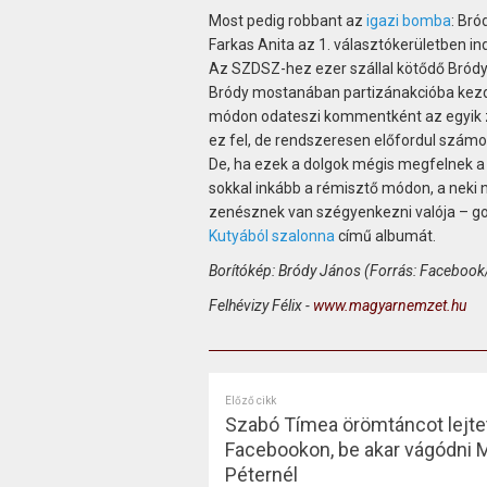
Most pedig robbant az
igazi bomba
: Bró
Farkas Anita az 1. választókerületben ind
Az SZDSZ-hez ezer szállal kötődő Bródy
Bródy mostanában partizánakcióba kezde
módon odateszi kommentként az egyik 
ez fel, de rendszeresen előfordul számo
De, ha ezek a dolgok mégis megfelnek a 
sokkal inkább a rémisztő módon, a neki ne
zenésznek van szégyenkezni valója – gon
Kutyából szalonna
című albumát.
Borítókép: Bródy János (Forrás: Faceboo
Felhévizy Félix -
www.magyarnemzet.hu
Előző cikk
Szabó Tímea örömtáncot lejtet
Facebookon, be akar vágódni 
Péternél