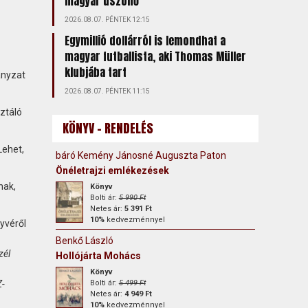
magyar úszónő
2026.08.07. PÉNTEK 12:15
Egymillió dollárról is lemondhat a
magyar futballista, aki Thomas Müller
klubjába tart
ányzat
2026.08.07. PÉNTEK 11:15
sztáló
KÖNYV - RENDELÉS
Lehet,
báró Kemény Jánosné Auguszta Paton
Önéletrajzi emlékezések
nak,
Könyv
Bolti ár:
5 990 Ft
Netes ár:
5 391 Ft
10%
kedvezménnyel
yvéről
Benkő László
zél
Hollójárta Mohács
Könyv
Z-
Bolti ár:
5 499 Ft
Netes ár:
4 949 Ft
10%
kedvezménnyel