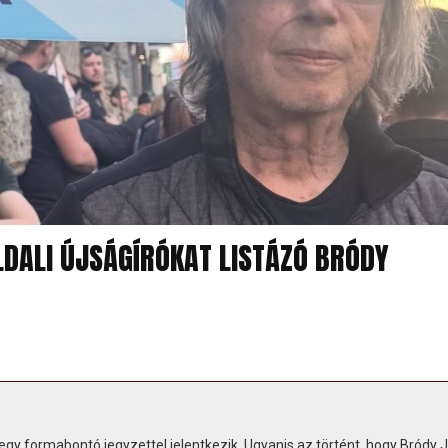
LDALI ÚJSÁGÍRÓKAT LISTÁZÓ BRÓDY
l egy formabontó jegyzettel jelentkezik. Ugyanis az történt, hogy Bródy 