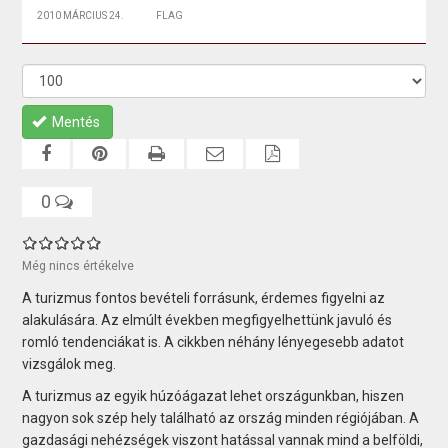
2010 MÁRCIUS 24.
FLAG
Mentés
0
Még nincs értékelve
A turizmus fontos bevételi forrásunk, érdemes figyelni az
alakulására. Az elmúlt években megfigyelhettünk javuló és
romló tendenciákat is. A cikkben néhány lényegesebb adatot
vizsgálok meg.
A turizmus az egyik húzóágazat lehet országunkban, hiszen
nagyon sok szép hely található az ország minden régiójában. A
gazdasági nehézségek viszont hatással vannak mind a belföldi,