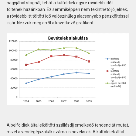
nagyjából stagnál, tehát a külföldiek egyre rövidebb időt
töltenek hazánkban. Ez semmiképpen nem tekinthető jó jelnek,
a rövidebb itt töltött idő valószínűleg alacsonyabb pénzköltéssel
is jár. Nézzük meg erről a következő grafikont:
A belföldiek által elköltött szállásdíj emelkedő tendenciát mutat,
mivel a vendégéjszakák száma is növekszik. A külföldiek által