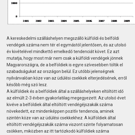
A kereskedelmi szálláshelyen megszálló külföldi és belföldi
vendégek száma nem tér el egymástól jelentősen, és az utolsó
év kivételével mindkettő emelkedő tendenciát követ. Ez azt
mutatja, hogy most már nem csak a külföldi vendégek jönnek
Magyarországra, de a belföldiek is egyre szívesebben töltik el
szabadságukat az országon belül. Ez utóbbi jelenségnek
nyilvánvalóan köze van az üdülési csekkek elterjedésének, erről
később még szó lesz.
A külföldiek és a belföldiek által a szálláshelyeken eltöltött idő
az elmúlt 2-3 évben gyakorlatilag megegyezett. Az utolsó évet
kivéve a belföldiek által eltöltött vendégéjszakák száma
növekedett, ez mindenképpen pozitív tendencia, aminek
szintén köze van az üdülési csekkekhez. A külföldiek által
eltöltött vendégéjszakák száma viszont szinte folyamatosan
csökken, miközben az itt tartózkodó külföldiek száma