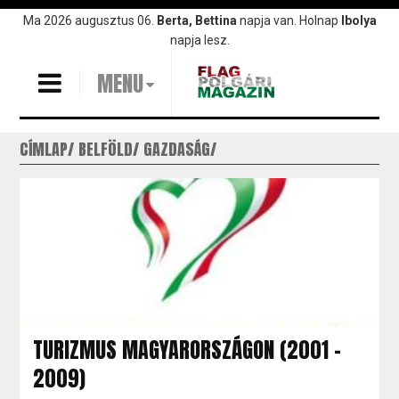
Ugrás
Ma 2026 augusztus 06.
Berta, Bettina
napja van. Holnap
Ibolya
a
napja lesz.
tartalomra
MENU
CÍMLAP
BELFÖLD
GAZDASÁG
TURIZMUS MAGYARORSZÁGON (2001 –
2009)