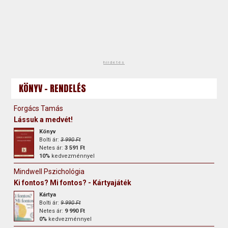
hirdetés
KÖNYV - RENDELÉS
Forgács Tamás
Lássuk a medvét!
Könyv
Bolti ár:
3 990 Ft
Netes ár:
3 591 Ft
10%
kedvezménnyel
Mindwell Pszichológia
Ki fontos? Mi fontos? - Kártyajáték
Kártya
Bolti ár:
9 990 Ft
Netes ár:
9 990 Ft
0%
kedvezménnyel