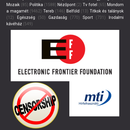
Mozaik
(85)
Politika
(1588)
Nézőpont
(2)
Tv fotel
(65)
Mondom
a magamét
(9462)
Tereb
(146)
Belföld
(13)
Titkok és talányok
(12)
Egészség
(50)
Gazdaság
(770)
Sport
(731)
Irodalmi
kávéház
(549)