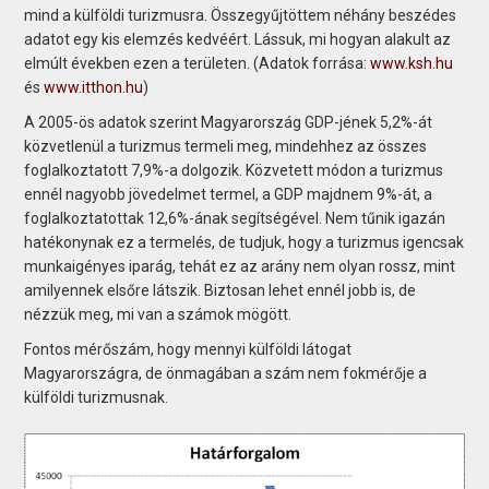
mind a külföldi turizmusra. Összegyűjtöttem néhány beszédes
adatot egy kis elemzés kedvéért. Lássuk, mi hogyan alakult az
elmúlt években ezen a területen. (Adatok forrása:
www.ksh.hu
és
www.itthon.hu
)
A 2005-ös adatok szerint Magyarország GDP-jének 5,2%-át
közvetlenül a turizmus termeli meg, mindehhez az összes
foglalkoztatott 7,9%-a dolgozik. Közvetett módon a turizmus
ennél nagyobb jövedelmet termel, a GDP majdnem 9%-át, a
foglalkoztatottak 12,6%-ának segítségével. Nem tűnik igazán
hatékonynak ez a termelés, de tudjuk, hogy a turizmus igencsak
munkaigényes iparág, tehát ez az arány nem olyan rossz, mint
amilyennek elsőre látszik. Biztosan lehet ennél jobb is, de
nézzük meg, mi van a számok mögött.
Fontos mérőszám, hogy mennyi külföldi látogat
Magyarországra, de önmagában a szám nem fokmérője a
külföldi turizmusnak.