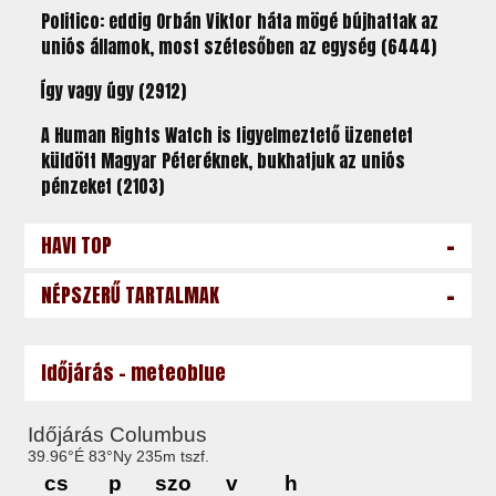
Politico: eddig Orbán Viktor háta mögé bújhattak az
uniós államok, most szétesőben az egység (6444)
Így vagy úgy (2912)
A Human Rights Watch is figyelmeztető üzenetet
küldött Magyar Péteréknek, bukhatjuk az uniós
pénzeket (2103)
-
HAVI TOP
-
NÉPSZERŰ TARTALMAK
Időjárás - meteoblue