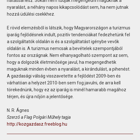
hatással lesz. Sokan nem tudják megengedni maguknak a
nyaralást, a néhány napos kikapcsolódást sem, ha nem jutnak
hozzá üdülési csekkhez.
E rövid elemzésből is látszik, hogy Magyarországon a turizmus
iparág fejlődésnek indult, pozitív tendenciákat fedezhetünk fel
a szolgáltatók oldalán is és a szolgáltatást igénybe vevők
oldalán is. A turizmus nemcsak a bevételek szempontjából
fontos az országnak. Nem elhanyagolható szempont az sem,
hogy a dolgozók életminősége javul, ha megengedhetik
maguknak minden évben a nyaralást, a kirándulást, a pihenést.
A gazdasági válság visszavetette a fejlődést 2009-ben és
várhatóan a helyzet 2010-ben sem fog javulni, de arra kell
törekednünk, hogy ez az iparág is minél hamarabb magához
térjen, és újra nőjön a jelentősége.
N. R. Ágnes
Szerző a Flag Polgári Műhely tagja
http://kozgazdasz.freeblog.hu