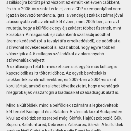
szállásdíjra költött pénz viszont az elmúlt két évben csökkent,
és kb. a 2005-ös szintet érte el, ami a GDP szempontjából nem
igazán kedvező tendencia. Igaz, a vendégéjszakák száma jóval
alacsonyabb volt az elmúlt két évben, mint 2005-ben, ami azt
mutatja, hogy a külföldiek egy éjszakáért többet fizetnek, mint
korábban. A magasabb éjszakánkénti szállásdíj adódhat
áremelkedésből (pl. a tavalyi áfa emelkedésből), de adódhat a
színvonal növekedéséből is, azaz abból, hogy egyre többen
választják a 4-5 csillagos szállodákat az alacsonyabb
színvonalúak helyett.
A szállásdíjon felül természetesen sok egyéb más költség is
kapcsolódik az itt töltött időhöz. Az egyéb bevételek is
csökkentek az elmúlt években, és 2009-ben a 2004-es szint
körül jártak, amiből arra lehet következtetni, hogy a vendégek
megpróbálják visszafogni a kiadásaikat szabadságuk alatt is.
Mind a külföldiek, mind a belföldiek számára a legkedveltebb
két terület Budapest és a Balaton. A városok közül Budapesten
kívül az első tízben szerepel még: Siófok, Hajdúszoboszló, Bük,
Sopron, Balatonfüred, Debrecen, Zalakaros, Sárvár. A külföldiek