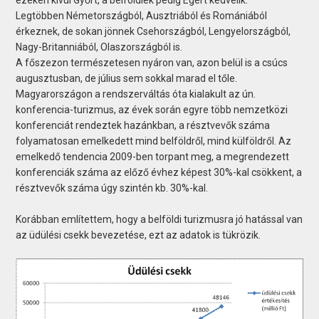
ezeken kívül Győrt, a belföldiek pedig Egert kedvelik.
Legtöbben Németországból, Ausztriából és Romániából
érkeznek, de sokan jönnek Csehországból, Lengyelországból,
Nagy-Britanniából, Olaszországból is.
A főszezon természetesen nyáron van, azon belül is a csúcs
augusztusban, de július sem sokkal marad el tőle.
Magyarországon a rendszerváltás óta kialakult az ún.
konferencia-turizmus, az évek során egyre több nemzetközi
konferenciát rendeztek hazánkban, a résztvevők száma
folyamatosan emelkedett mind belföldről, mind külföldről. Az
emelkedő tendencia 2009-ben torpant meg, a megrendezett
konferenciák száma az előző évhez képest 30%-kal csökkent, a
résztvevők száma úgy szintén kb. 30%-kal.
Korábban említettem, hogy a belföldi turizmusra jó hatással van
az üdülési csekk bevezetése, ezt az adatok is tükrözik.