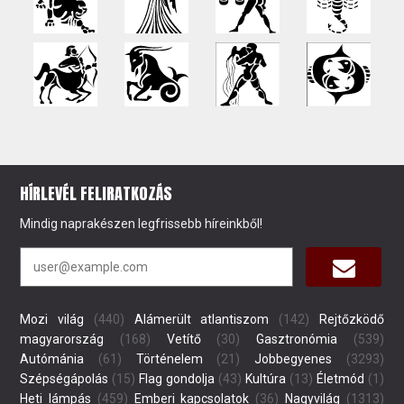
HÍRLEVÉL FELIRATKOZÁS
Mindig naprakészen legfrissebb híreinkből!
Mozi világ
(440)
Alámerült atlantiszom
(142)
Rejtőzködő
magyarország
(168)
Vetítő
(30)
Gasztronómia
(539)
Autómánia
(61)
Történelem
(21)
Jobbegyenes
(3293)
Szépségápolás
(15)
Flag gondolja
(43)
Kultúra
(13)
Életmód
(1)
Heti lámpás
(459)
Emberi kapcsolatok
(36)
Nagyvilág
(1313)