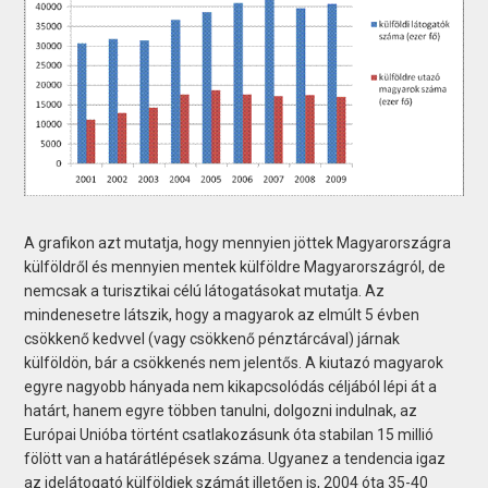
A grafikon azt mutatja, hogy mennyien jöttek Magyarországra
külföldről és mennyien mentek külföldre Magyarországról, de
nemcsak a turisztikai célú látogatásokat mutatja. Az
mindenesetre látszik, hogy a magyarok az elmúlt 5 évben
csökkenő kedvvel (vagy csökkenő pénztárcával) járnak
külföldön, bár a csökkenés nem jelentős. A kiutazó magyarok
egyre nagyobb hányada nem kikapcsolódás céljából lépi át a
határt, hanem egyre többen tanulni, dolgozni indulnak, az
Európai Unióba történt csatlakozásunk óta stabilan 15 millió
fölött van a határátlépések száma. Ugyanez a tendencia igaz
az idelátogató külföldiek számát illetően is, 2004 óta 35-40