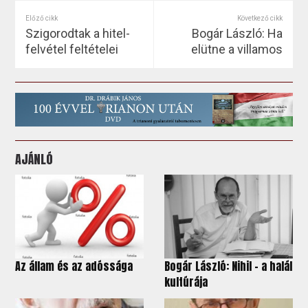
Előző cikk
Következő cikk
Szigorodtak a hitel-
Bogár László: Ha
felvétel feltételei
elütne a villamos
AJÁNLÓ
Az állam és az adóssága
Bogár László: Nihil - a halál
kultúrája