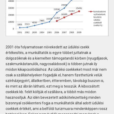
2001 óta folyamatosan növekedett az üdülési csekk
értékesítés, a munkáltatók is egyre többet juttatnak a
dolgozóiknak és a kiemelten támogatandó körben (nyugdíjasok,
szakmunkástanulók, nagycsaládosok) is többen jutnak ily
módon kikapcsolódáshoz. Az üdülési csekkeket most már nem
csak a szálláshelyeken fogadják el, hanem fizethetünk velük
színházjegyért, állatkertben, étteremben, távolsági buszon is,
és mint az ábrán látható, ezt meg is tesszük. A kibocsátott
csekkek kb. felét költjük el szállásra, a többit más módon
hasznosítjuk. Az idén bevezetett adókötelezettség minden
bizonnyal csökkenteni fogja a munkáltatók által adott üdülési
csekkek értékét, ami a belföldi turizmusra mindenképpen rossz