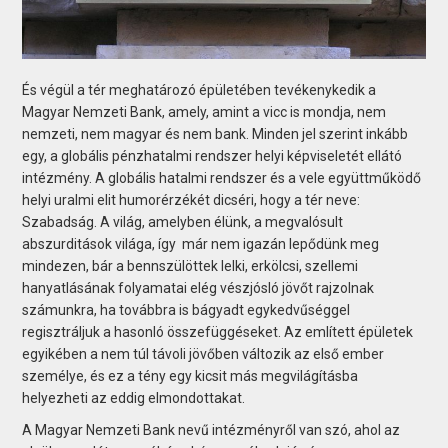
És végül a tér meghatározó épületében tevékenykedik a
Magyar Nemzeti Bank, amely, amint a vicc is mondja, nem
nemzeti, nem magyar és nem bank. Minden jel szerint inkább
egy, a globális pénzhatalmi rendszer helyi képviseletét ellátó
intézmény. A globális hatalmi rendszer és a vele együttműködő
helyi uralmi elit humorérzékét dicséri, hogy a tér neve:
Szabadság. A világ, amelyben élünk, a megvalósult
abszurditások világa, így már nem igazán lepődünk meg
mindezen, bár a bennszülöttek lelki, erkölcsi, szellemi
hanyatlásának folyamatai elég vészjósló jövőt rajzolnak
számunkra, ha továbbra is bágyadt egykedvűséggel
regisztráljuk a hasonló összefüggéseket. Az említett épületek
egyikében a nem túl távoli jövőben változik az első ember
személye, és ez a tény egy kicsit más megvilágításba
helyezheti az eddig elmondottakat.
A Magyar Nemzeti Bank nevű intézményről van szó, ahol az