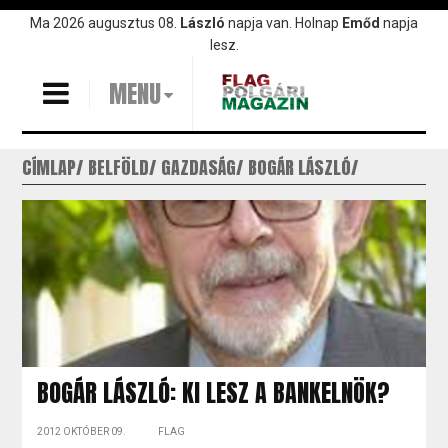
Ugrás
Ma 2026 augusztus 08.
László
napja van. Holnap
Emőd
napja
a
lesz.
tartalomra
MENU
CÍMLAP
BELFÖLD
GAZDASÁG
BOGÁR LÁSZLÓ
BOGÁR LÁSZLÓ: KI LESZ A BANKELNÖK?
2012 OKTÓBER 09.
FLAG