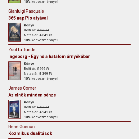
10%
kedvezménnyel
Gianluigi Pasquale
365 nap Pio atyával
Könyv
Bolti ár:
4 490 Ft
Netes ár:
4 041 Ft
10%
kedvezménnyel
Zsuffa Tünde
Ingeborg - Egy nő a hatalom árnyékában
Könyv
Bolti ár:
5 999 Ft
Netes ár:
5 399 Ft
10%
kedvezménnyel
James Comer
Az elnök minden pénze
Könyv
Bolti ár:
5 490 Ft
Netes ár:
4 941 Ft
10%
kedvezménnyel
René Guénon
Kozmikus dualitások