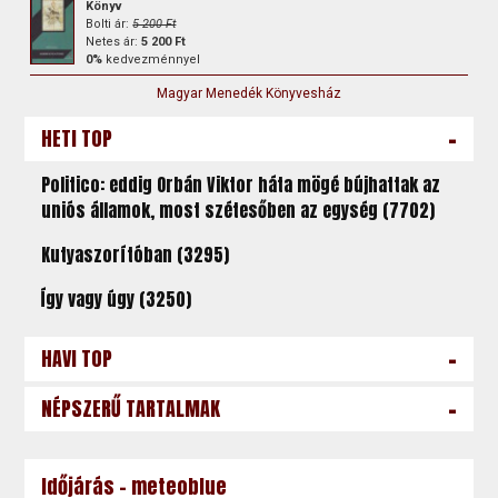
Könyv
Bolti ár:
5 200 Ft
Netes ár:
5 200 Ft
0%
kedvezménnyel
Magyar Menedék Könyvesház
-
HETI TOP
Politico: eddig Orbán Viktor háta mögé bújhattak az
uniós államok, most szétesőben az egység (7702)
Kutyaszorítóban (3295)
Így vagy úgy (3250)
-
HAVI TOP
-
NÉPSZERŰ TARTALMAK
Időjárás - meteoblue