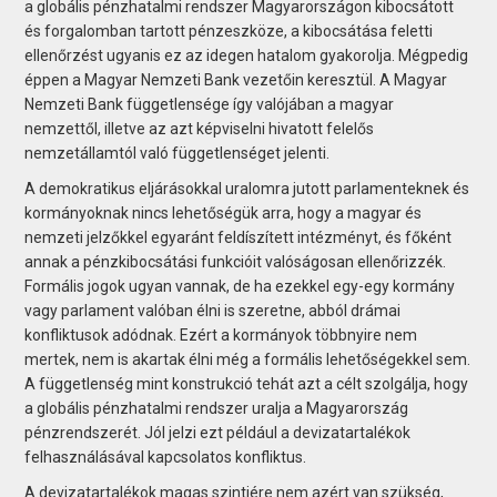
a globális pénzhatalmi rendszer Magyarországon kibocsátott
és forgalomban tartott pénzeszköze, a kibocsátása feletti
ellenőrzést ugyanis ez az idegen hatalom gyakorolja. Mégpedig
éppen a Magyar Nemzeti Bank vezetőin keresztül. A Magyar
Nemzeti Bank függetlensége így valójában a magyar
nemzettől, illetve az azt képviselni hivatott felelős
nemzetállamtól való függetlenséget jelenti.
A demokratikus eljárásokkal uralomra jutott parlamenteknek és
kormányoknak nincs lehetőségük arra, hogy a magyar és
nemzeti jelzőkkel egyaránt feldíszített intézményt, és főként
annak a pénzkibocsátási funkcióit valóságosan ellenőrizzék.
Formális jogok ugyan vannak, de ha ezekkel egy-egy kormány
vagy parlament valóban élni is szeretne, abból drámai
konfliktusok adódnak. Ezért a kormányok többnyire nem
mertek, nem is akartak élni még a formális lehetőségekkel sem.
A függetlenség mint konstrukció tehát azt a célt szolgálja, hogy
a globális pénzhatalmi rendszer uralja a Magyarország
pénzrendszerét. Jól jelzi ezt például a devizatartalékok
felhasználásával kapcsolatos konfliktus.
A devizatartalékok magas szintjére nem azért van szükség,