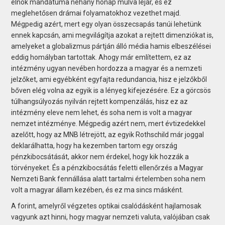
elnök mandátuma néhány hónap múlva lejár, és ez
meglehetősen drámai folyamatokhoz vezethet majd.
Mégpedig azért, mert egy olyan összecsapás tanúi lehetünk
ennek kapcsán, ami megvilágítja azokat a rejtett dimenziókat is,
amelyeket a globalizmus pártján álló média hamis elbeszélései
eddig homályban tartottak. Ahogy már említettem, ez az
intézmény ugyan nevében hordozza a magyar és a nemzeti
jelzőket, ami egyébként egyfajta redundancia, hisz e jelzőkből
bőven elég volna az egyik is a lényeg kifejezésére. Ez a görcsös
túlhangsúlyozás nyilván rejtett kompenzálás, hisz ez az
intézmény eleve nem lehet, és soha nem is volt a magyar
nemzet intézménye. Mégpedig azért nem, mert évtizedekkel
azelőtt, hogy az MNB létrejött, az egyik Rothschild már joggal
deklarálhatta, hogy ha kezemben tartom egy ország
pénzkibocsátását, akkor nem érdekel, hogy kik hozzák a
törvényeket. És a pénzkibocsátás feletti ellenőrzés a Magyar
Nemzeti Bank fennállása alatt tartalmi értelemben soha nem
volt a magyar állam kezében, és ez ma sincs másként.
A forint, amelyről végzetes optikai csalódásként hajlamosak
vagyunk azt hinni, hogy magyar nemzeti valuta, valójában csak