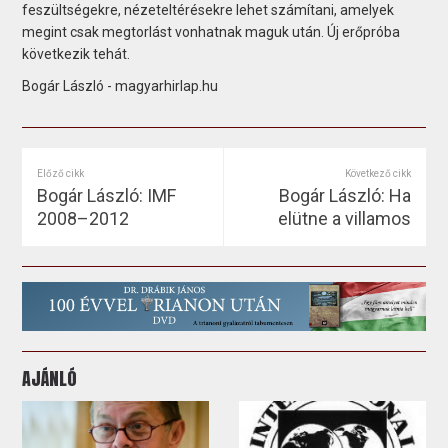
feszültségekre, nézeteltérésekre lehet számítani, amelyek
megint csak megtorlást vonhatnak maguk után. Új erőpróba
következik tehát.
Bogár László - magyarhirlap.hu
Előző cikk
Következő cikk
Bogár László: IMF
Bogár László: Ha
2008–2012
elütne a villamos
AJÁNLÓ