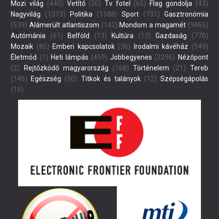
Mozi világ
(440)
Vetítő
(30)
Tv fotel
(65)
Flag gondolja
(43)
Nagyvilág
(1313)
Politika
(1588)
Sport
(731)
Gasztronómia
(539)
Alámerült atlantiszom
(142)
Mondom a magamét
(9465)
Autómánia
(61)
Belföld
(13)
Kultúra
(13)
Gazdaság
(770)
Mozaik
(85)
Emberi kapcsolatok
(36)
Irodalmi kávéház
(549)
Életmód
(1)
Heti lámpás
(459)
Jobbegyenes
(3296)
Nézőpont
(2)
Rejtőzködő magyarország
(168)
Történelem
(21)
Tereb
(146)
Egészség
(50)
Titkok és talányok
(12)
Szépségápolás
(15)