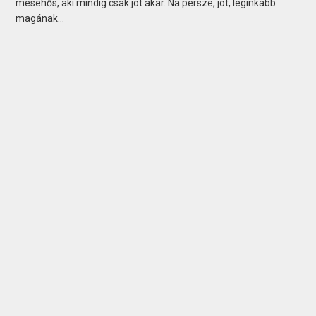
mesehős, aki mindig csak jót akar. Na persze, jót, leginkább
magának…