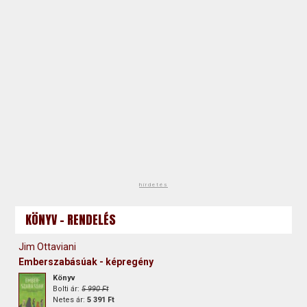
hirdetés
KÖNYV - RENDELÉS
Jim Ottaviani
Emberszabásúak - képregény
Könyv
Bolti ár:
5 990 Ft
Netes ár:
5 391 Ft