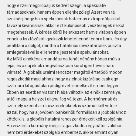
hogy ezzel megpróbáljuk kedvét szegni a spekulatív
támadásoknak, hanem éppen ellenkezőleg! Azért van rá
szükség, hogy ha a spekulánsok hatalmas extraprofitjaikkal
távozni kívánnának, akkor ezt különösebb veszteségek nélkül
megtehessék. A kérdés körül keletkezett hamis vitában éppen
ennek a tisztázását igyekszik lehetetlenné tenni a bank, és úgy
beállítani a dolgot, mintha a hatalmas devizatartalék puszta
emlegetésével is el lehetne ijeszteni a spekulánsokat.
Az MNB elnökének mandátuma tehát néhány hónap múlva
lejár, és az új elnök megválasztása körül igen heves harc
várható. A globális uralmi rendszer magától értetődő módon
ragaszkodik majd ahhoz, hogy az elnök kizárólag csak egy
számára kifogástalan pedigrével rendelkező ember legyen.
Ebben az esetben viszont hiába változik az elnök személye,
attól maga a helyzet aligha fog változni. A kormánynak és
személy szerint a miniszterelnöknek is számot kell vetnie
azzal, hogy ha a jövőbeni bankelnök formálisan a jobboldalhoz
kötődik is, a globális hatalmi rendszer érdekeit kell szolgálnia.
Ha viszont a kormány mégis ragaszkodna egy bátor, valóban
nemzeti érdekeket szolgáló emberhez, akkor emiatt olyan