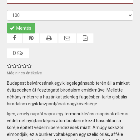
Mentés
0
Még nincs értékelve
Budapest belvárosának egyik legelegánsabb terén áll a minket
évtizedeken át fosztogató birodalom emlékműve. Mellette
néhány méterre a hazánkat jelenleg függésben tartó globális
birodalom egyik központjának nagykövetsége.
Igen, amely napról napra egy termonukleáris csapások ellen is
védelmet nyújtani képes atombunkerre kezd hasonlítani a
köréje épített védelmi berendezések miatt. Amúgy sokszor
elmondják, ez a bunker voltaképpen egy szelíd óriás, afféle