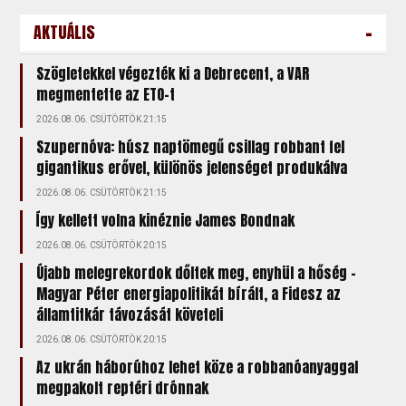
-
AKTUÁLIS
Szögletekkel végezték ki a Debrecent, a VAR
megmentette az ETO-t
2026.08.06. CSÜTÖRTÖK 21:15
Szupernóva: húsz naptömegű csillag robbant fel
gigantikus erővel, különös jelenséget produkálva
2026.08.06. CSÜTÖRTÖK 21:15
Így kellett volna kinéznie James Bondnak
2026.08.06. CSÜTÖRTÖK 20:15
Újabb melegrekordok dőltek meg, enyhül a hőség –
Magyar Péter energiapolitikát bírált, a Fidesz az
államtitkár távozását követeli
2026.08.06. CSÜTÖRTÖK 20:15
Az ukrán háborúhoz lehet köze a robbanóanyaggal
megpakolt reptéri drónnak