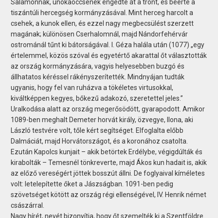
Salamonnak, unokaöccsének engedte át a trónt, és beérte a
tiszántúli hercegség kormányzásával. Mint herceg harcolt a
csehek, a kunok ellen, és ezzel nagy megbecsülést szerzett
magának; különösen Cserhalomnál, majd Nándorfehérvár
ostrománál tűnt ki bátorságával. I. Géza halála után (1077) „egy
értelemmel, közös szóval és egyetértő akarattal őt választották
az ország kormányzására, vagyis helyesebben buzgó és
állhatatos kéréssel rákényszerítették. Mindnyájan tudták
ugyanis, hogy fel van ruházva a tökéletes virtusokkal,
kiváltképpen kegyes, bőkezű adakozó, szeretettel jeles.”
Uralkodása alatt az ország megerősödött, gyarapodott. Amikor
1089-ben meghalt Demeter horvát király, özvegye, Ilona, aki
László testvére volt, tőle kért segítséget. Elfoglalta előbb
Dalmáciát, majd Horvátországot, és a koronához csatolta.
Ezután Kapolcs kunjait – akik betörtek Erdélybe, végigdúlták és
kirabolták – Temesnél tönkreverte, majd Ákos kun hadait is, akik
az előző vereségért jöttek bosszút állni. De foglyaival kíméletes
volt: letelepítette őket a Jászságban. 1091-ben pedig
szövetséget kötött az ország régi ellenségével, IV. Henrik német
császárral.
Nagy hírét, nevét bizonyítja, hogy őt szemelték ki a Szentföldre