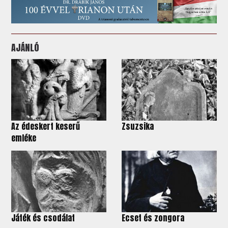
AJÁNLÓ
Az édeskert keserű
Zsuzsika
emléke
Játék és csodálat
Ecset és zongora