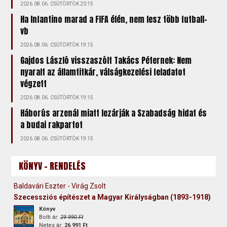
2026.08.06. CSÜTÖRTÖK 20:15
Ha Infantino marad a FIFA élén, nem lesz több futball-
vb
2026.08.06. CSÜTÖRTÖK 19:15
Gajdos László visszaszólt Takács Péternek: Nem
nyaralt az államtitkár, válságkezelési feladatot
végzett
2026.08.06. CSÜTÖRTÖK 19:15
Háborús arzenál miatt lezárják a Szabadság hidat és
a budai rakpartot
2026.08.06. CSÜTÖRTÖK 19:15
KÖNYV - RENDELÉS
Baldavári Eszter - Virág Zsolt
Szecessziós építészet a Magyar Királyságban (1893-1918)
Könyv
Bolti ár:
29 990 Ft
Netes ár:
26 991 Ft