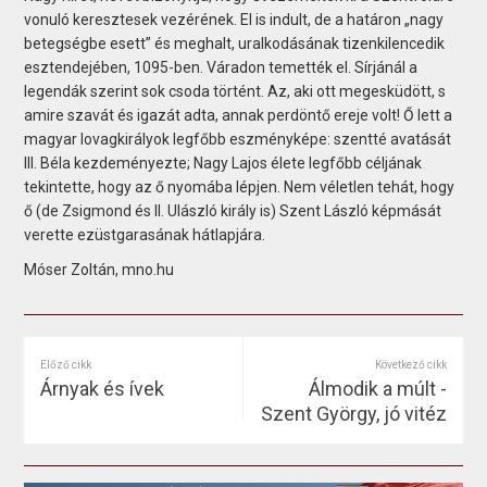
vonuló keresztesek vezérének. El is indult, de a határon „nagy
betegségbe esett” és meghalt, uralkodásának tizenkilencedik
esztendejében, 1095-ben. Váradon temették el. Sírjánál a
legendák szerint sok csoda történt. Az, aki ott megesküdött, s
amire szavát és igazát adta, annak perdöntő ereje volt! Ő lett a
magyar lovagkirályok legfőbb eszményképe: szentté avatását
III. Béla kezdeményezte; Nagy Lajos élete legfőbb céljának
tekintette, hogy az ő nyomába lépjen. Nem véletlen tehát, hogy
ő (de Zsigmond és II. Ulászló király is) Szent László képmását
verette ezüstgarasának hátlapjára.
Móser Zoltán, mno.hu
Előző cikk
Következő cikk
Árnyak és ívek
Álmodik a múlt -
Szent György, jó vitéz