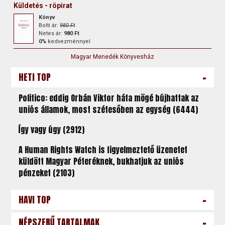
Küldetés - röpirat
Könyv
Bolti ár:
980 Ft
Netes ár:
980 Ft
0%
kedvezménnyel
Magyar Menedék Könyvesház
-
HETI TOP
Politico: eddig Orbán Viktor háta mögé bújhattak az
uniós államok, most szétesőben az egység (6444)
Így vagy úgy (2912)
A Human Rights Watch is figyelmeztető üzenetet
küldött Magyar Péteréknek, bukhatjuk az uniós
pénzeket (2103)
-
HAVI TOP
-
NÉPSZERŰ TARTALMAK