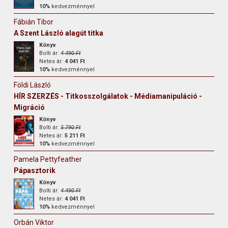
10%
kedvezménnyel
Fábián Tibor
A Szent László alagút titka
Könyv
Bolti ár:
4 490 Ft
Netes ár:
4 041 Ft
10%
kedvezménnyel
Földi László
HÍR SZERZÉS - Titkosszolgálatok - Médiamanipuláció -
Migráció
Könyv
Bolti ár:
5 790 Ft
Netes ár:
5 211 Ft
10%
kedvezménnyel
Pamela Pettyfeather
Pápasztorik
Könyv
Bolti ár:
4 490 Ft
Netes ár:
4 041 Ft
10%
kedvezménnyel
Orbán Viktor