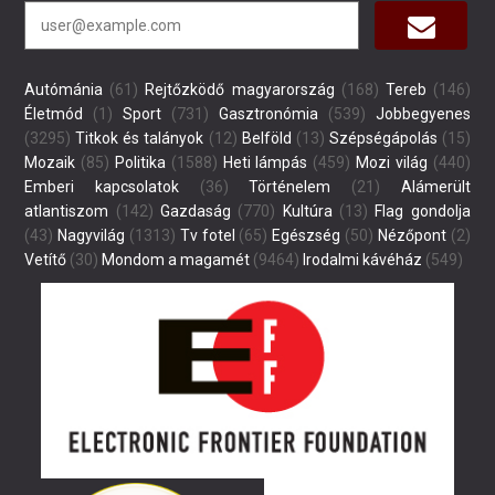
Autómánia
(61)
Rejtőzködő magyarország
(168)
Tereb
(146)
Életmód
(1)
Sport
(731)
Gasztronómia
(539)
Jobbegyenes
(3295)
Titkok és talányok
(12)
Belföld
(13)
Szépségápolás
(15)
Mozaik
(85)
Politika
(1588)
Heti lámpás
(459)
Mozi világ
(440)
Emberi kapcsolatok
(36)
Történelem
(21)
Alámerült
atlantiszom
(142)
Gazdaság
(770)
Kultúra
(13)
Flag gondolja
(43)
Nagyvilág
(1313)
Tv fotel
(65)
Egészség
(50)
Nézőpont
(2)
Vetítő
(30)
Mondom a magamét
(9464)
Irodalmi kávéház
(549)