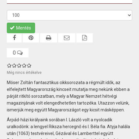
Mentés
0
Még nincs értékelve
Móser Zoltán fantasztikus cikksorozata a régmúlt idők, az
elfelejtett Magyarország kincseit mutatja meg nekünk ebben a
párját ritkító sorozatban, mely a Magyar Nemzet hétvégi
magazinjának volt elengedhetetlen tartozéka. Utazzon velünk,
ismerjük meg együtt Magyarországot egy kicsit másképpen.
Árpád-házi királyaink sorában I. László volt a nyolcadik
uralkodónk: a lengyel Riksza hercegnő és I. Béla fia. Atyja halála
után (1063) testvéreivel, Gézával és Lamberttel együtt