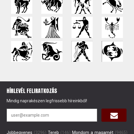
HÍRLEVÉL FELIRATKOZÁS
Mindig naprakészen legfrissebb híreinkből!
Jobbegyenes
(3296)
Tereb
(146)
Mondom a magamét
(9465)