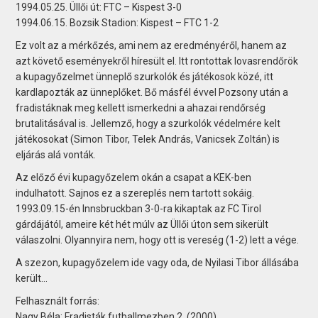
1994.05.25. Üllői út: FTC – Kispest 3-0
1994.06.15. Bozsik Stadion: Kispest – FTC 1-2
Ez volt az a mérkőzés, ami nem az eredményéről, hanem az
azt követő eseményekről híresült el. Itt rontottak lovasrendőrök
a kupagyőzelmet ünneplő szurkolók és játékosok közé, itt
kardlapozták az ünneplőket. Bő másfél évvel Pozsony után a
fradistáknak meg kellett ismerkedni a ahazai rendőrség
brutalitásával is. Jellemző, hogy a szurkolók védelmére kelt
játékosokat (Simon Tibor, Telek András, Vanicsek Zoltán) is
eljárás alá vonták.
Az előző évi kupagyőzelem okán a csapat a KEK-ben
indulhatott. Sajnos ez a szereplés nem tartott sokáig.
1993.09.15-én Innsbruckban 3-0-ra kikaptak az FC Tirol
gárdájától, ameire két hét múlv az Üllői úton sem sikerült
válaszolni. Olyannyira nem, hogy ott is vereség (1-2) lett a vége.
A szezon, kupagyőzelem ide vagy oda, de Nyilasi Tibor állásába
került…
Felhasznált forrás:
Nagy Béla: Fradisták futballmezben 2. (2000)