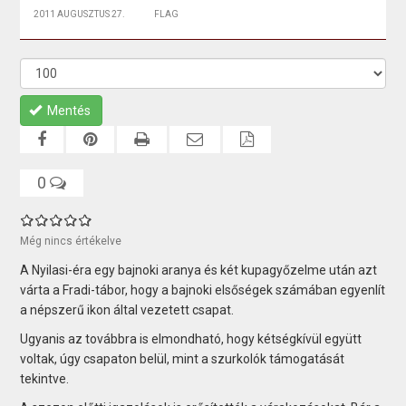
2011 AUGUSZTUS 27.
FLAG
Mentés
0
Még nincs értékelve
A Nyilasi-éra egy bajnoki aranya és két kupagyőzelme után azt
várta a Fradi-tábor, hogy a bajnoki elsőségek számában egyenlít
a népszerű ikon által vezetett csapat.
Ugyanis az továbbra is elmondható, hogy kétségkívül együtt
voltak, úgy csapaton belül, mint a szurkolók támogatását
tekintve.