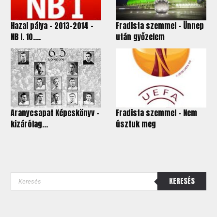
Hazai pálya - 2013-2014 -
Fradista szemmel – Ünnep
NB I. 10....
után győzelem
Aranycsapat Képeskönyv –
Fradista szemmel – Nem
kizárólag...
úsztuk meg
KERESÉS