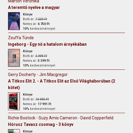
Marton Veronika
A teremtő nyelve a magyar
Könyv
Bolti ár:
7 500 Ft
Netes ár:
6 750 Ft
10%
kedvezménnyel
Zsuffa Tünde
Ingeborg - Egy nő a hatalom árnyékában
Könyv
Bolti ár:
5 999 Ft
Netes ár:
5 399 Ft
10%
kedvezménnyel
Gerry Docherty - Jim Macgregor
A Titkos Elit 2. - A Titkos Elit az Első Világháborúban (2
kötet)
Könyv
Bolti ár:
19 990 Ft
Netes ár:
17 991 Ft
10%
kedvezménnyel
Richie Bostock - Suzy Amis Cameron - David Copperfield
Hórusz Tavasz csomag - 3 könyv
Könyv