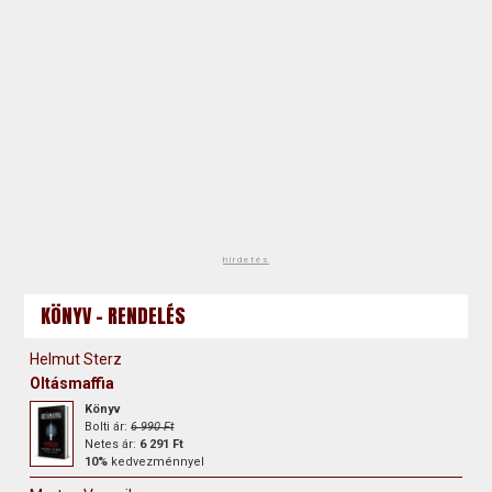
hirdetés
KÖNYV - RENDELÉS
Helmut Sterz
Oltásmaffia
Könyv
Bolti ár:
6 990 Ft
Netes ár:
6 291 Ft
10%
kedvezménnyel