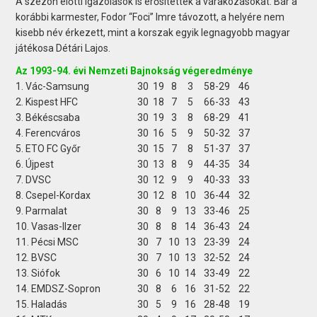
A szezon előtti igazolások is erősítették a várakozásokat. Bár a
korábbi karmester, Fodor “Foci” Imre távozott, a helyére nem
kisebb név érkezett, mint a korszak egyik legnagyobb magyar
játékosa Détári Lajos.
Az 1993-94. évi Nemzeti Bajnokság végeredménye
1. Vác-Samsung
30
19
8
3
58-29
46
2. Kispest HFC
30
18
7
5
66-33
43
3. Békéscsaba
30
19
3
8
68-29
41
4. Ferencváros
30
16
5
9
50-32
37
5. ETO FC Győr
30
15
7
8
51-37
37
6. Újpest
30
13
8
9
44-35
34
7. DVSC
30
12
9
9
40-33
33
8. Csepel-Kordax
30
12
8
10
36-44
32
9. Parmalat
30
8
9
13
33-46
25
10. Vasas-Ilzer
30
8
8
14
36-43
24
11. Pécsi MSC
30
7
10
13
23-39
24
12. BVSC
30
7
10
13
32-52
24
13. Siófok
30
6
10
14
33-49
22
14. EMDSZ-Sopron
30
8
6
16
31-52
22
15. Haladás
30
5
9
16
28-48
19