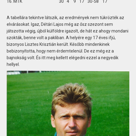
16. MTK
30
4
9
17
30-58
17
A tabellára tekintve látszik, az eredmények nem tükrözték az
elvárásokat. Igaz, Détári Lajos még az ősz szezont sem
játszotta végig, újból külföldre igazolt, de hát ez ahogy mondani
szokták, benne volt a pakliban. A helyére egy 17 éves ifjú,
bizonyos Lisztes Krisztián került. Később mindenkinek
bebizonyította, hogy nem érdemtelenül. De ez még ez a
bajnokság volt. És itt meg kellett elégedni ezzel a negyedik
hellyel.