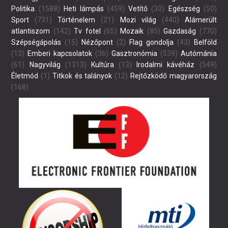
Politika
(1588)
Heti lámpás
(459)
Vetítő
(30)
Egészség
(50)
Sport
(731)
Történelem
(21)
Mozi világ
(440)
Alámerült
atlantiszom
(142)
Tv fotel
(65)
Mozaik
(85)
Gazdaság
(770)
Szépségápolás
(15)
Nézőpont
(2)
Flag gondolja
(43)
Belföld
(13)
Emberi kapcsolatok
(36)
Gasztronómia
(539)
Autómánia
(61)
Nagyvilág
(1313)
Kultúra
(13)
Irodalmi kávéház
(549)
Életmód
(1)
Titkok és talányok
(12)
Rejtőzködő magyarország
(168)