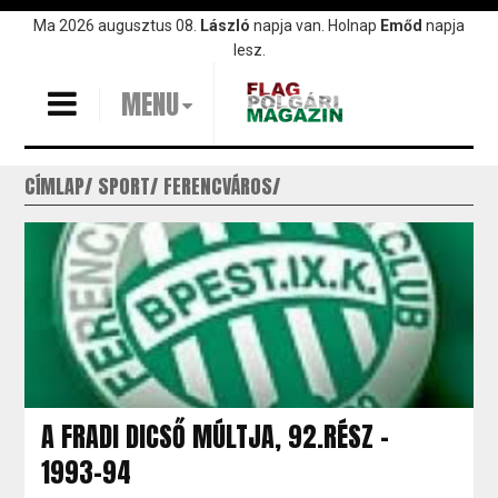
Ugrás
Ma 2026 augusztus 08.
László
napja van. Holnap
Emőd
napja
a
lesz.
tartalomra
MENU
CÍMLAP
SPORT
FERENCVÁROS
A FRADI DICSŐ MÚLTJA, 92.RÉSZ –
1993-94