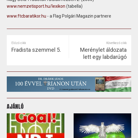
www.nemzetisport.hu/lexikon
(tabella)
www.ftcbaratikor.hu
- a Flag Polgári Magazin partnere
Előző cikk
Következő cikk
Fradista szemmel 5.
Merénylet áldozata
lett egy labdarúgó
AJÁNLÓ