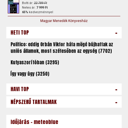
Bolti ár:
22 789 Ft
Netes ár:
7 999 Ft
65%
kedvezménnyel
Magyar Menedék Könyvesház
-
HETI TOP
Politico: eddig Orbán Viktor háta mögé bújhattak az
uniós államok, most szétesőben az egység (7702)
Kutyaszorítóban (3295)
Így vagy úgy (3250)
-
HAVI TOP
-
NÉPSZERŰ TARTALMAK
Időjárás - meteoblue