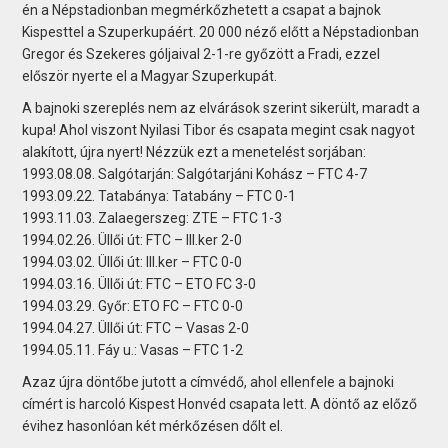
én a Népstadionban megmérkőzhetett a csapat a bajnok
Kispesttel a Szuperkupáért. 20 000 néző előtt a Népstadionban
Gregor és Szekeres góljaival 2-1-re győzött a Fradi, ezzel
először nyerte el a Magyar Szuperkupát.
A bajnoki szereplés nem az elvárások szerint sikerült, maradt a
kupa! Ahol viszont Nyilasi Tibor és csapata megint csak nagyot
alakított, újra nyert! Nézzük ezt a menetelést sorjában:
1993.08.08. Salgótarján: Salgótarjáni Kohász – FTC 4-7
1993.09.22. Tatabánya: Tatabány – FTC 0-1
1993.11.03. Zalaegerszeg: ZTE – FTC 1-3
1994.02.26. Üllői út: FTC – III.ker 2-0
1994.03.02. Üllői út: III.ker – FTC 0-0
1994.03.16. Üllői út: FTC – ETO FC 3-0
1994.03.29. Győr: ETO FC – FTC 0-0
1994.04.27. Üllői út: FTC – Vasas 2-0
1994.05.11. Fáy u.: Vasas – FTC 1-2
Azaz újra döntőbe jutott a címvédő, ahol ellenfele a bajnoki
címért is harcoló Kispest Honvéd csapata lett. A döntő az előző
évihez hasonlóan két mérkőzésen dőlt el.