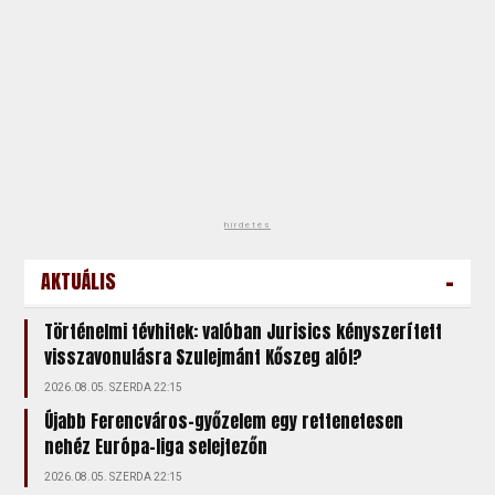
hirdetés
-
AKTUÁLIS
Történelmi tévhitek: valóban Jurisics kényszerített
visszavonulásra Szulejmánt Kőszeg alól?
2026.08.05. SZERDA 22:15
Újabb Ferencváros-győzelem egy rettenetesen
nehéz Európa-liga selejtezőn
2026.08.05. SZERDA 22:15