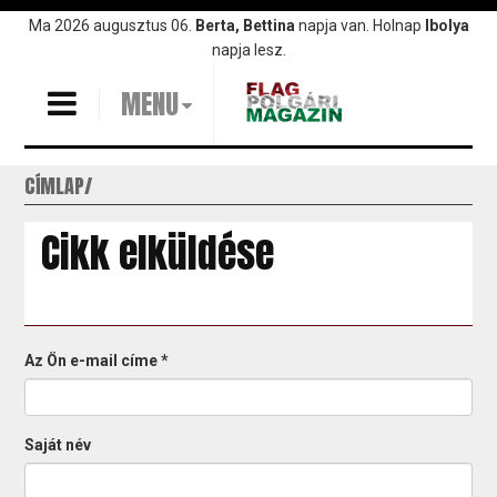
Ugrás
Ma 2026 augusztus 06.
Berta, Bettina
napja van. Holnap
Ibolya
a
napja lesz.
tartalomra
MENU
CÍMLAP
Cikk elküldése
Az Ön e-mail címe
*
Saját név