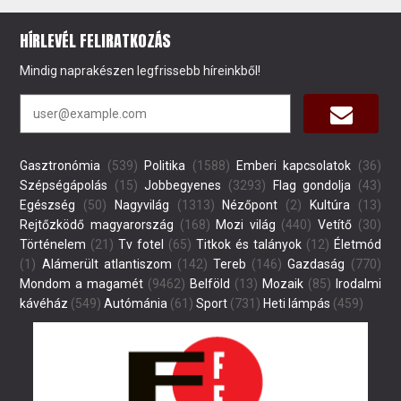
HÍRLEVÉL FELIRATKOZÁS
Mindig naprakészen legfrissebb híreinkből!
Gasztronómia
(539)
Politika
(1588)
Emberi kapcsolatok
(36)
Szépségápolás
(15)
Jobbegyenes
(3293)
Flag gondolja
(43)
Egészség
(50)
Nagyvilág
(1313)
Nézőpont
(2)
Kultúra
(13)
Rejtőzködő magyarország
(168)
Mozi világ
(440)
Vetítő
(30)
Történelem
(21)
Tv fotel
(65)
Titkok és talányok
(12)
Életmód
(1)
Alámerült atlantiszom
(142)
Tereb
(146)
Gazdaság
(770)
Mondom a magamét
(9462)
Belföld
(13)
Mozaik
(85)
Irodalmi
kávéház
(549)
Autómánia
(61)
Sport
(731)
Heti lámpás
(459)