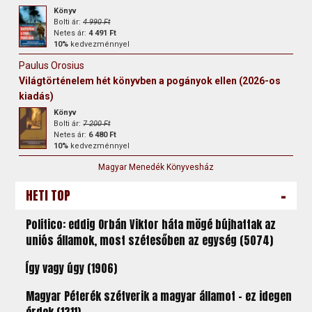
Könyv
Bolti ár:
4 990 Ft
Netes ár:
4 491 Ft
10%
kedvezménnyel
Paulus Orosius
Világtörténelem hét könyvben a pogányok ellen (2026-os
kiadás)
Könyv
Bolti ár:
7 200 Ft
Netes ár:
6 480 Ft
10%
kedvezménnyel
Magyar Menedék Könyvesház
-
HETI TOP
Politico: eddig Orbán Viktor háta mögé bújhattak az
uniós államok, most szétesőben az egység (5074)
Így vagy úgy (1906)
Magyar Péterék szétverik a magyar államot – ez idegen