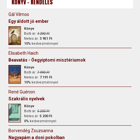
KÖNYV - RENDELÉS
Gál Vilmos
Egy áldott jó ember
Könyv
Bolti ár:
4 390 Ft
Netes ár:
3 951 Ft
10%
kedvezménnyel
Elisabeth Haich
Beavatás - Óegyiptomi misztériumok
Könyv
Bolti ár:
7 990 Ft
Netes ár:
7 191 Ft
10%
kedvezménnyel
René Guénon
Szakrális nyelvek
Könyv
Bolti ár:
5 200 Ft
Netes ár:
5 200 Ft
0%
kedvezménnyel
Borvendég Zsuzsanna
Nagyapám a doni pokolban