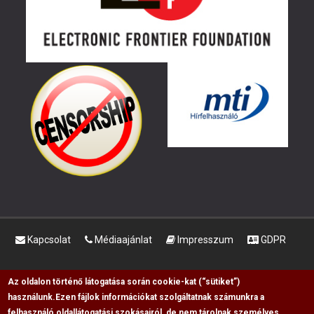
Kapcsolat
Médiaajánlat
Impresszum
GDPR
RSS
Az oldalon történő látogatása során cookie-kat (“sütiket”)
használunk.
Ezen fájlok információkat szolgáltatnak számunkra a
Copyright © 2009-2026, Flag Polgári Magazin saját
felhasználó oldallátogatási szokásairól, de nem tárolnak személyes