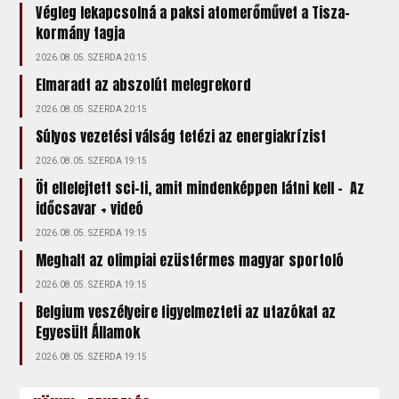
Végleg lekapcsolná a paksi atomerőművet a Tisza-
kormány tagja
2026.08.05. SZERDA 20:15
Elmaradt az abszolút melegrekord
2026.08.05. SZERDA 20:15
Súlyos vezetési válság tetézi az energiakrízist
2026.08.05. SZERDA 19:15
Öt elfelejtett sci-fi, amit mindenképpen látni kell – Az
időcsavar + videó
2026.08.05. SZERDA 19:15
Meghalt az olimpiai ezüstérmes magyar sportoló
2026.08.05. SZERDA 19:15
Belgium veszélyeire figyelmezteti az utazókat az
Egyesült Államok
2026.08.05. SZERDA 19:15