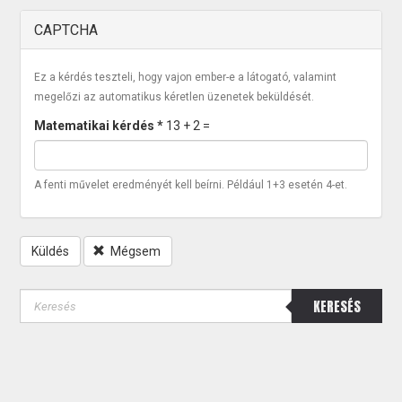
CAPTCHA
Ez a kérdés teszteli, hogy vajon ember-e a látogató, valamint
megelőzi az automatikus kéretlen üzenetek beküldését.
Matematikai kérdés
*
13 + 2 =
A fenti művelet eredményét kell beírni. Például 1+3 esetén 4-et.
Küldés
Mégsem
KERESÉS