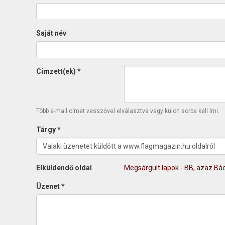
Saját név
Címzett(ek)
*
Több e-mail címet vesszővel elválasztva vagy külön sorba kell írni.
Tárgy
*
Elküldendő oldal
Megsárgult lapok - BB, azaz Bác
Üzenet
*