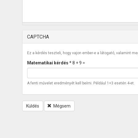
CAPTCHA
Ez a kérdés teszteli, hogy vajon ember-e a látogató, valamint m
Matematikai kérdés
*
8 + 9 =
A fenti művelet eredményét kell beírni. Például 1+3 esetén 4-et.
Küldés
Mégsem