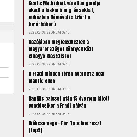
Ceuta: Madridnak váratlan gondja
akadt a kiskorú migránsokkal,
miközben Rómával is kitört a
határháború
2026.08.08. SZOMBAT 09:15
Hazájában megfeledkeztek a
Magyarországot könnyek közt
elhagyó klasszisról
2026.08.08. SZOMBAT 09:15
A Fradi minden téren nyerhet a Real
Madrid ellen
2026.08.08. SZOMBAT 08:15
Banális baleset után 15 éve nem látott
vendégsiker a Fradi-pályán
2026.08.08. SZOMBAT 08:15
Diákcsemege – Fiat Topolino teszt
(top5)