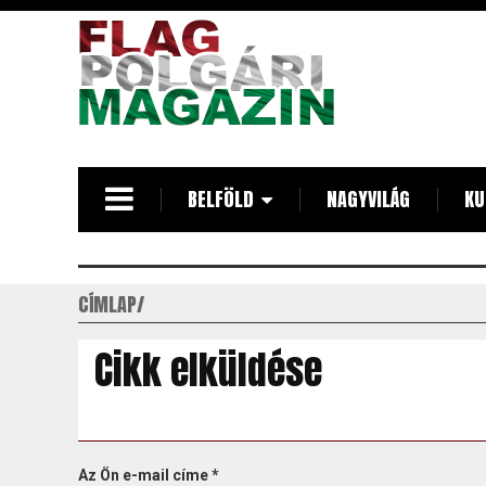
Ugrás
a
tartalomra
BELFÖLD
NAGYVILÁG
KU
CÍMLAP
Cikk elküldése
Az Ön e-mail címe
*