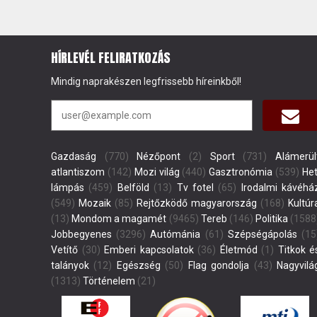
HÍRLEVÉL FELIRATKOZÁS
Mindig naprakészen legfrissebb híreinkből!
Gazdaság
(770)
Nézőpont
(2)
Sport
(731)
Alámerül
atlantiszom
(142)
Mozi világ
(440)
Gasztronómia
(539)
Het
lámpás
(459)
Belföld
(13)
Tv fotel
(65)
Irodalmi kávéhá
(549)
Mozaik
(85)
Rejtőzködő magyarország
(168)
Kultúr
(13)
Mondom a magamét
(9465)
Tereb
(146)
Politika
(1588
Jobbegyenes
(3296)
Autómánia
(61)
Szépségápolás
(15
Vetítő
(30)
Emberi kapcsolatok
(36)
Életmód
(1)
Titkok é
talányok
(12)
Egészség
(50)
Flag gondolja
(43)
Nagyvilá
(1313)
Történelem
(21)