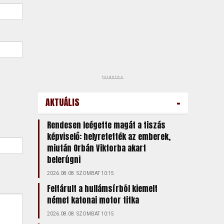
hirdetés
-
AKTUÁLIS
Rendesen leégette magát a tiszás
képviselő: helyretették az emberek,
miután Orbán Viktorba akart
belerúgni
2026.08.08. SZOMBAT 10:15
Feltárult a hullámsírból kiemelt
német katonai motor titka
2026.08.08. SZOMBAT 10:15