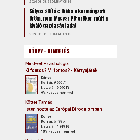
2026.08.08. SZOMBAT 08:15
Súlyos állítás: Hiába a kormányzati
öröm, nem Magyar Péteréken múlt a
kiváló gazdasági adat
2026.08.08. SZOMBAT 08:15
KÖNYV - RENDELÉS
Mindwell Pszichológia
Ki fontos? Mi fontos? - Kártyajáték
Kártya
Bolti ár:
9 990 Ft
Netes ár:
9 990 Ft
0%
kedvezménnyel
Kötter Tamás
Isten hozta az Európai Birodalomban
Könyv
Bolti ár:
5 499 Ft
Netes ár:
4 949 Ft
10%
kedvezménnyel