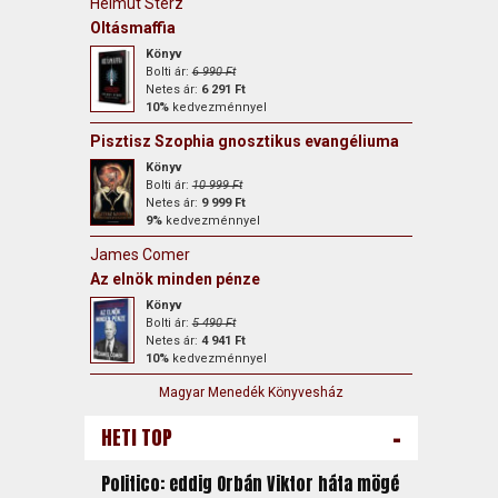
Helmut Sterz
Oltásmaffia
Könyv
Bolti ár:
6 990 Ft
Netes ár:
6 291 Ft
10%
kedvezménnyel
Pisztisz Szophia gnosztikus evangéliuma
Könyv
Bolti ár:
10 999 Ft
Netes ár:
9 999 Ft
9%
kedvezménnyel
James Comer
Az elnök minden pénze
Könyv
Bolti ár:
5 490 Ft
Netes ár:
4 941 Ft
10%
kedvezménnyel
Magyar Menedék Könyvesház
-
HETI TOP
Politico: eddig Orbán Viktor háta mögé