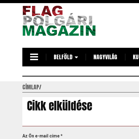
Ugrás
a
tartalomra
BELFÖLD
NAGYVILÁG
KU
CÍMLAP
Cikk elküldése
Az Ön e-mail címe
*