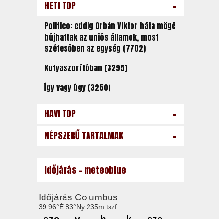
-
HETI TOP
Politico: eddig Orbán Viktor háta mögé
bújhattak az uniós államok, most
szétesőben az egység (7702)
Kutyaszorítóban (3295)
Így vagy úgy (3250)
-
HAVI TOP
-
NÉPSZERŰ TARTALMAK
Időjárás - meteoblue