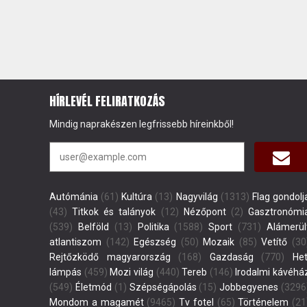
HÍRLEVÉL FELIRATKOZÁS
Mindig naprakészen legfrissebb híreinkből!
Autómánia
(61)
Kultúra
(13)
Nagyvilág
(1313)
Flag gondolj
(43)
Titkok és talányok
(12)
Nézőpont
(2)
Gasztronómi
(539)
Belföld
(13)
Politika
(1588)
Sport
(731)
Alámerül
atlantiszom
(142)
Egészség
(50)
Mozaik
(85)
Vetítő
(30
Rejtőzködő magyarország
(168)
Gazdaság
(770)
Het
lámpás
(459)
Mozi világ
(440)
Tereb
(146)
Irodalmi kávéhá
(549)
Életmód
(1)
Szépségápolás
(15)
Jobbegyenes
(3296
Mondom a magamét
(9465)
Tv fotel
(65)
Történelem
(21