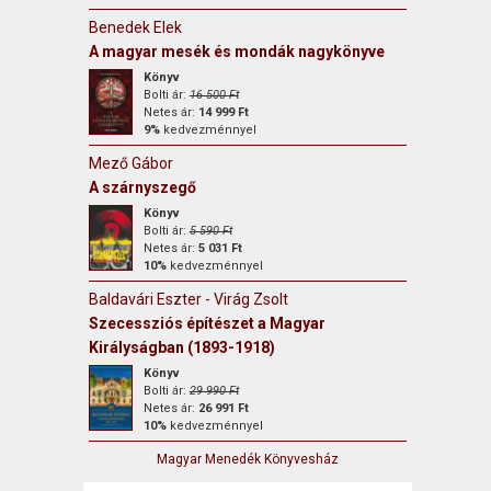
Benedek Elek
A magyar mesék és mondák nagykönyve
Könyv
Bolti ár:
16 500 Ft
Netes ár:
14 999 Ft
9%
kedvezménnyel
Mező Gábor
A szárnyszegő
Könyv
Bolti ár:
5 590 Ft
Netes ár:
5 031 Ft
10%
kedvezménnyel
Baldavári Eszter - Virág Zsolt
Szecessziós építészet a Magyar
Királyságban (1893-1918)
Könyv
Bolti ár:
29 990 Ft
Netes ár:
26 991 Ft
10%
kedvezménnyel
Magyar Menedék Könyvesház