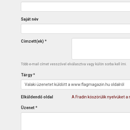
Saját név
Címzett(ek)
*
Több e-mail címet vesszővel elválasztva vagy külön sorba kell írni.
Tárgy
*
Elküldendő oldal
A Fradin köszörülik nyelvüket 
Üzenet
*