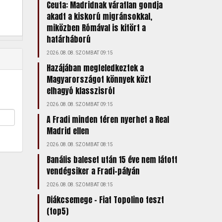
Ceuta: Madridnak váratlan gondja
akadt a kiskorú migránsokkal,
miközben Rómával is kitört a
határháború
2026.08.08. SZOMBAT 09:15
Hazájában megfeledkeztek a
Magyarországot könnyek közt
elhagyó klasszisról
2026.08.08. SZOMBAT 09:15
A Fradi minden téren nyerhet a Real
Madrid ellen
2026.08.08. SZOMBAT 08:15
Banális baleset után 15 éve nem látott
vendégsiker a Fradi-pályán
2026.08.08. SZOMBAT 08:15
Diákcsemege – Fiat Topolino teszt
(top5)