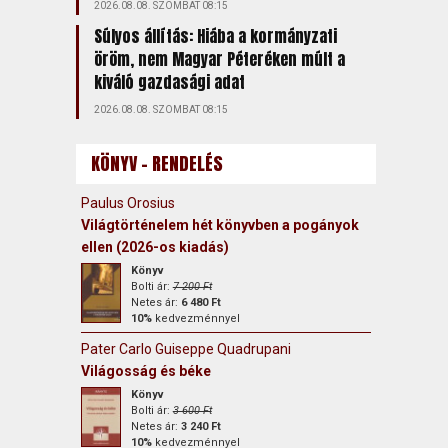
2026.08.08. SZOMBAT 08:15
Súlyos állítás: Hiába a kormányzati
öröm, nem Magyar Péteréken múlt a
kiváló gazdasági adat
2026.08.08. SZOMBAT 08:15
KÖNYV - RENDELÉS
Paulus Orosius
Világtörténelem hét könyvben a pogányok
ellen (2026-os kiadás)
Könyv
Bolti ár:
7 200 Ft
Netes ár:
6 480 Ft
10%
kedvezménnyel
Pater Carlo Guiseppe Quadrupani
Világosság és béke
Könyv
Bolti ár:
3 600 Ft
Netes ár:
3 240 Ft
10%
kedvezménnyel