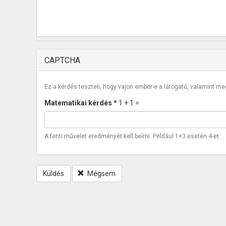
CAPTCHA
Ez a kérdés teszteli, hogy vajon ember-e a látogató, valamint m
Matematikai kérdés
*
1 + 1 =
A fenti művelet eredményét kell beírni. Például 1+3 esetén 4-et.
Küldés
Mégsem