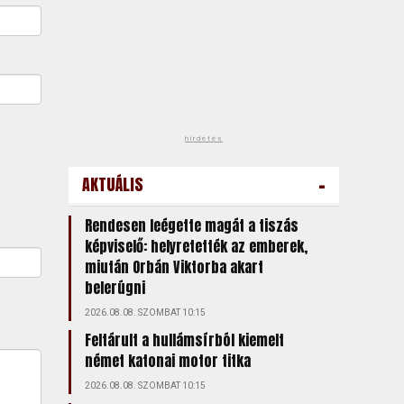
hirdetés
-
AKTUÁLIS
Rendesen leégette magát a tiszás
képviselő: helyretették az emberek,
miután Orbán Viktorba akart
belerúgni
2026.08.08. SZOMBAT 10:15
Feltárult a hullámsírból kiemelt
német katonai motor titka
2026.08.08. SZOMBAT 10:15