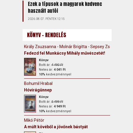
Ezek a típusok a magyarok kedvenc
használt autói
2026.08.07. PÉNTEK 12:15
KÖNYV - RENDELÉS
Király Zsuzsanna - Molnár Brigitta - Sepsey Zsófia
Fedezd fel Munkácsy Mihály művészetét!
Könyv
Bolti ár:
4 490 Ft
Netes ár:
4 041 Ft
10%
kedvezménnyel
Bohumil Hrabal
Hóvirágünnep
Könyv
Bolti ár:
5 499 Ft
Netes ár:
4 949 Ft
10%
kedvezménnyel
Mikó Pétör
A múlt kövéből a jövőnek bástyát