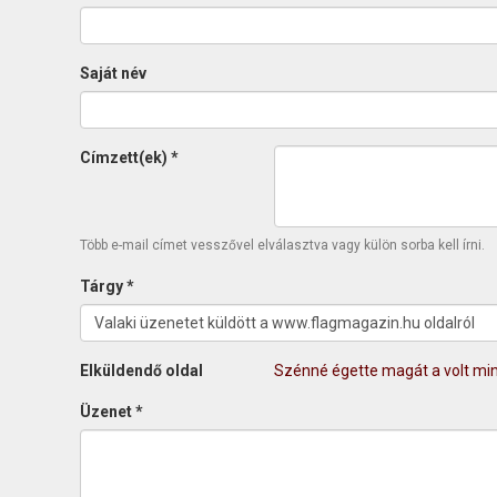
Saját név
Címzett(ek)
*
Több e-mail címet vesszővel elválasztva vagy külön sorba kell írni.
Tárgy
*
Elküldendő oldal
Szénné égette magát a volt min
Üzenet
*