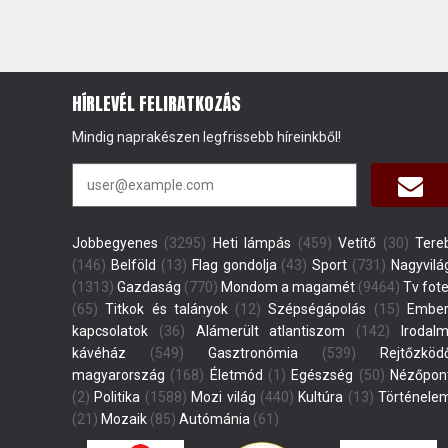
HÍRLEVÉL FELIRATKOZÁS
Mindig naprakészen legfrissebb híreinkből!
Jobbegyenes
(3295)
Heti lámpás
(459)
Vetítő
(30)
Tere
(146)
Belföld
(13)
Flag gondolja
(43)
Sport
(731)
Nagyvilá
(1313)
Gazdaság
(770)
Mondom a magamét
(9464)
Tv fote
(65)
Titkok és talányok
(12)
Szépségápolás
(15)
Ember
kapcsolatok
(36)
Alámerült atlantiszom
(142)
Irodalm
kávéház
(549)
Gasztronómia
(539)
Rejtőzköd
magyarország
(168)
Életmód
(1)
Egészség
(50)
Nézőpon
(2)
Politika
(1588)
Mozi világ
(440)
Kultúra
(13)
Történele
(21)
Mozaik
(85)
Autómánia
(61)