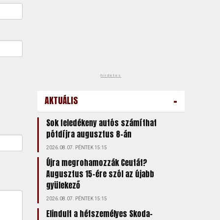
hirdetés
-
AKTUÁLIS
Sok feledékeny autós számíthat
pótdíjra augusztus 8-án
2026.08.07. PÉNTEK 15:15
Újra megrohamozzák Ceutát?
Augusztus 15-ére szól az újabb
gyülekező
2026.08.07. PÉNTEK 15:15
Elindult a hétszemélyes Skoda-