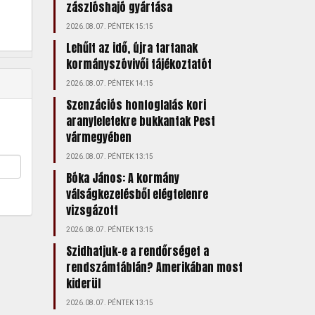
zászlóshajó gyártása
2026.08.07. PÉNTEK 15:15
Lehűlt az idő, újra tartanak
kormányszóvivői tájékoztatót
2026.08.07. PÉNTEK 14:15
Szenzációs honfoglalás kori
aranyleletekre bukkantak Pest
vármegyében
2026.08.07. PÉNTEK 13:15
Bóka János: A kormány
válságkezelésből elégtelenre
vizsgázott
2026.08.07. PÉNTEK 13:15
Szidhatjuk-e a rendőrséget a
rendszámtáblán? Amerikában most
kiderül
2026.08.07. PÉNTEK 13:15