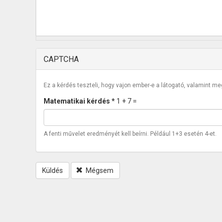
CAPTCHA
Ez a kérdés teszteli, hogy vajon ember-e a látogató, valamint m
Matematikai kérdés
*
1 + 7 =
A fenti művelet eredményét kell beírni. Például 1+3 esetén 4-et.
Küldés
Mégsem