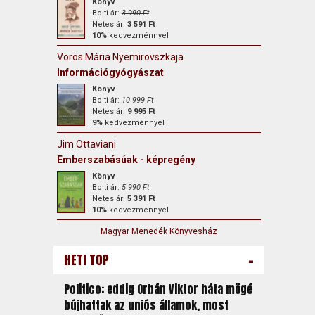
Könyv
Bolti ár:
3 990 Ft
Netes ár:
3 591 Ft
10%
kedvezménnyel
Vörös Mária Nyemirovszkaja
Információgyógyászat
Könyv
Bolti ár:
10 999 Ft
Netes ár:
9 995 Ft
9%
kedvezménnyel
Jim Ottaviani
Emberszabásúak - képregény
Könyv
Bolti ár:
5 990 Ft
Netes ár:
5 391 Ft
10%
kedvezménnyel
Magyar Menedék Könyvesház
-
HETI TOP
Politico: eddig Orbán Viktor háta mögé
bújhattak az uniós államok, most