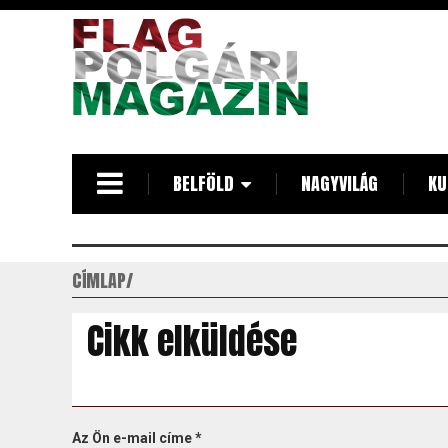
Ugrás
a
tartalomra
BELFÖLD
NAGYVILÁG
KU
CÍMLAP
Cikk elküldése
Az Ön e-mail címe
*