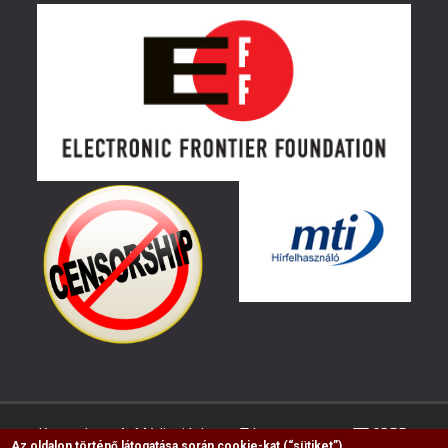
Kapcsolat
Médiaajánlat
Impresszum
GDPR
Az oldalon történő látogatása során cookie-kat (“sütiket”)