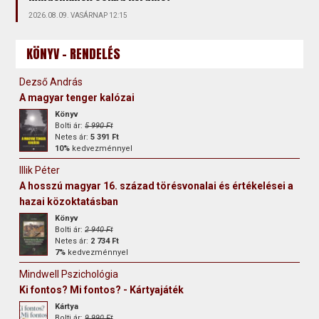
2026.08.09. VASÁRNAP 12:15
KÖNYV - RENDELÉS
Dezső András
A magyar tenger kalózai
Könyv
Bolti ár:
5 990 Ft
Netes ár:
5 391 Ft
10%
kedvezménnyel
Illik Péter
A hosszú magyar 16. század törésvonalai és értékelései a
hazai közoktatásban
Könyv
Bolti ár:
2 940 Ft
Netes ár:
2 734 Ft
7%
kedvezménnyel
Mindwell Pszichológia
Ki fontos? Mi fontos? - Kártyajáték
Kártya
Bolti ár:
9 990 Ft