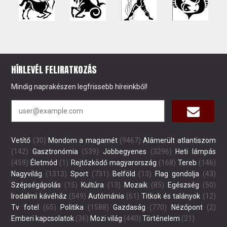
HÍRLEVÉL FELIRATKOZÁS
Mindig naprakészen legfrissebb híreinkből!
Vetítő
(30)
Mondom a magamét
(9467)
Alámerült atlantiszom
(142)
Gasztronómia
(539)
Jobbegyenes
(3296)
Heti lámpás
(459)
Életmód
(1)
Rejtőzködő magyarország
(168)
Tereb
(146)
Nagyvilág
(1313)
Sport
(731)
Belföld
(13)
Flag gondolja
(43)
Szépségápolás
(15)
Kultúra
(13)
Mozaik
(85)
Egészség
(50)
Irodalmi kávéház
(549)
Autómánia
(61)
Titkok és talányok
(12)
Tv fotel
(65)
Politika
(1588)
Gazdaság
(770)
Nézőpont
(2)
Emberi kapcsolatok
(36)
Mozi világ
(440)
Történelem
(21)