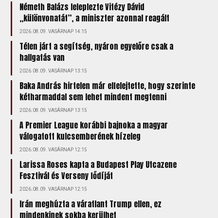
Németh Balázs leleplezte Vitézy Dávid
„különvonatát”, a miniszter azonnal reagált
2026.08.09. VASÁRNAP 14:15
Télen járt a segítség, nyáron egyelőre csak a
hallgatás van
2026.08.09. VASÁRNAP 13:15
Baka András hirtelen már elfelejtette, hogy szerinte
kétharmaddal sem lehet mindent megtenni
2026.08.09. VASÁRNAP 13:15
A Premier League korábbi bajnoka a magyar
válogatott kulcsemberének hízeleg
2026.08.09. VASÁRNAP 12:15
Larissa Roses kapta a Budapest Play Utcazene
Fesztivál és Verseny fődíját
2026.08.09. VASÁRNAP 12:15
Irán meghúzta a váratlant Trump ellen, ez
mindenkinek sokba kerülhet