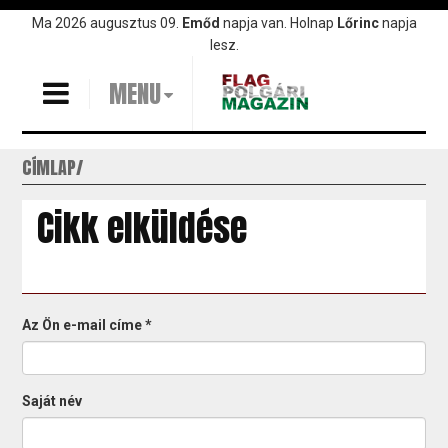
Ugrás
Ma 2026 augusztus 09.
Emőd
napja van. Holnap
Lőrinc
napja
a
lesz.
tartalomra
MENU
CÍMLAP
Cikk elküldése
Az Ön e-mail címe
*
Saját név