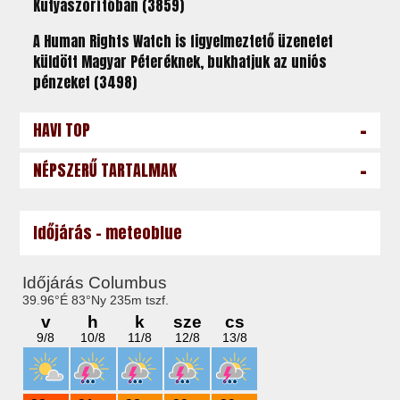
Kutyaszorítóban (3859)
A Human Rights Watch is figyelmeztető üzenetet
küldött Magyar Péteréknek, bukhatjuk az uniós
pénzeket (3498)
-
HAVI TOP
-
NÉPSZERŰ TARTALMAK
Időjárás - meteoblue