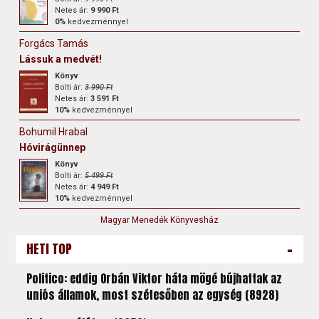
Netes ár:
9 990 Ft
0%
kedvezménnyel
Forgács Tamás
Lássuk a medvét!
Könyv
Bolti ár:
3 990 Ft
Netes ár:
3 591 Ft
10%
kedvezménnyel
Bohumil Hrabal
Hóvirágünnep
Könyv
Bolti ár:
5 499 Ft
Netes ár:
4 949 Ft
10%
kedvezménnyel
Magyar Menedék Könyvesház
-
HETI TOP
Politico: eddig Orbán Viktor háta mögé bújhattak az
uniós államok, most szétesőben az egység (8928)