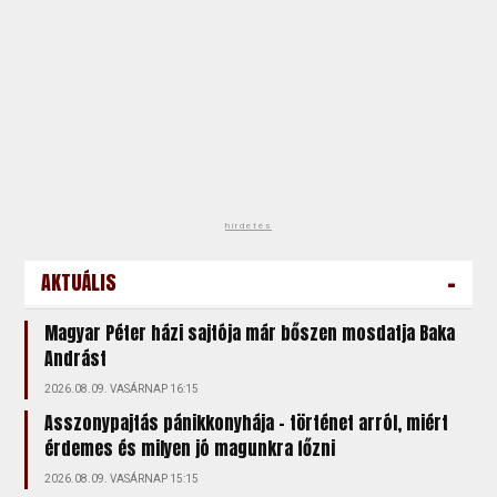
hirdetés
-
AKTUÁLIS
Magyar Péter házi sajtója már bőszen mosdatja Baka
Andrást
2026.08.09. VASÁRNAP 16:15
Asszonypajtás pánikkonyhája – történet arról, miért
érdemes és milyen jó magunkra főzni
2026.08.09. VASÁRNAP 15:15