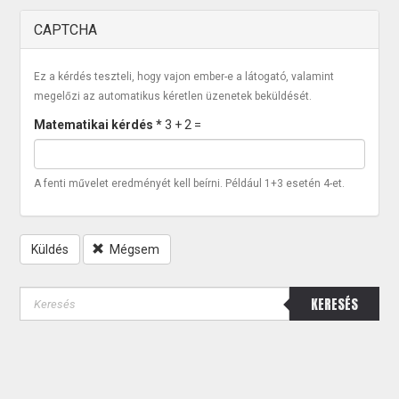
CAPTCHA
Ez a kérdés teszteli, hogy vajon ember-e a látogató, valamint
megelőzi az automatikus kéretlen üzenetek beküldését.
Matematikai kérdés
*
3 + 2 =
A fenti művelet eredményét kell beírni. Például 1+3 esetén 4-et.
Küldés
Mégsem
KERESÉS