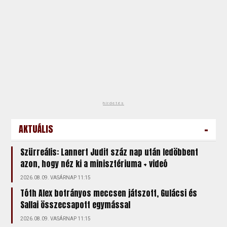
hirdetés
-
AKTUÁLIS
Szürreális: Lannert Judit száz nap után ledöbbent
azon, hogy néz ki a minisztériuma + videó
2026.08.09. VASÁRNAP 11:15
Tóth Alex botrányos meccsen játszott, Gulácsi és
Sallai összecsapott egymással
2026.08.09. VASÁRNAP 11:15