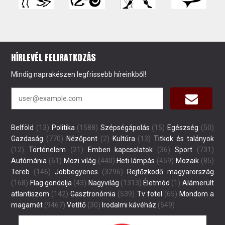
HÍRLEVÉL FELIRATKOZÁS
Mindig naprakészen legfrissebb híreinkből!
Belföld
(13)
Politika
(1588)
Szépségápolás
(15)
Egészség
(50)
Gazdaság
(770)
Nézőpont
(2)
Kultúra
(13)
Titkok és talányok
(12)
Történelem
(21)
Emberi kapcsolatok
(36)
Sport
(731)
Autómánia
(61)
Mozi világ
(440)
Heti lámpás
(459)
Mozaik
(85)
Tereb
(146)
Jobbegyenes
(3296)
Rejtőzködő magyarország
(168)
Flag gondolja
(43)
Nagyvilág
(1313)
Életmód
(1)
Alámerült
atlantiszom
(142)
Gasztronómia
(539)
Tv fotel
(65)
Mondom a
magamét
(9467)
Vetítő
(30)
Irodalmi kávéház
(549)