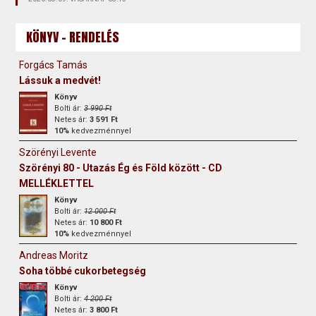
KÖNYV - RENDELÉS
Forgács Tamás
Lássuk a medvét!
Könyv
Bolti ár:
3 990 Ft
Netes ár:
3 591 Ft
10%
kedvezménnyel
Szörényi Levente
Szörényi 80 - Utazás Ég és Föld között - CD
MELLÉKLETTEL
Könyv
Bolti ár:
12 000 Ft
Netes ár:
10 800 Ft
10%
kedvezménnyel
Andreas Moritz
Soha többé cukorbetegség
Könyv
Bolti ár:
4 200 Ft
Netes ár:
3 800 Ft