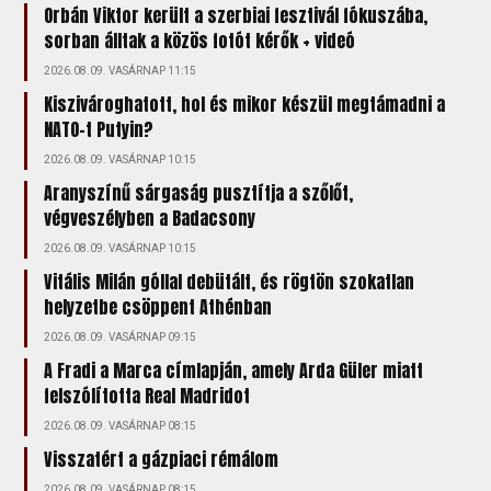
Orbán Viktor került a szerbiai fesztivál fókuszába,
sorban álltak a közös fotót kérők + videó
2026.08.09. VASÁRNAP 11:15
Kiszivároghatott, hol és mikor készül megtámadni a
NATO-t Putyin?
2026.08.09. VASÁRNAP 10:15
Aranyszínű sárgaság pusztítja a szőlőt,
végveszélyben a Badacsony
2026.08.09. VASÁRNAP 10:15
Vitális Milán góllal debütált, és rögtön szokatlan
helyzetbe csöppent Athénban
2026.08.09. VASÁRNAP 09:15
A Fradi a Marca címlapján, amely Arda Güler miatt
felszólította Real Madridot
2026.08.09. VASÁRNAP 08:15
Visszatért a gázpiaci rémálom
2026.08.09. VASÁRNAP 08:15