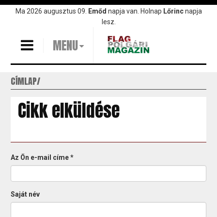
Ugrás
Ma 2026 augusztus 09.
Emőd
napja van. Holnap
Lőrinc
napja
a
lesz.
tartalomra
MENU
CÍMLAP
Cikk elküldése
Az Ön e-mail címe
*
Saját név