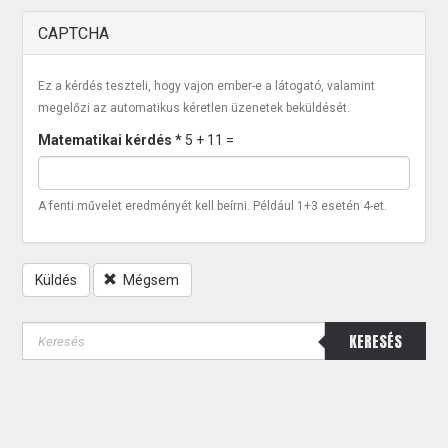
CAPTCHA
Ez a kérdés teszteli, hogy vajon ember-e a látogató, valamint
megelőzi az automatikus kéretlen üzenetek beküldését.
Matematikai kérdés
*
5 + 11 =
A fenti művelet eredményét kell beírni. Például 1+3 esetén 4-et.
Küldés
Mégsem
KERESÉS