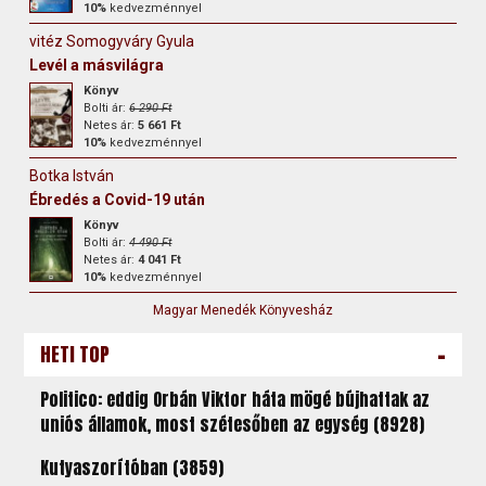
10%
kedvezménnyel
vitéz Somogyváry Gyula
Levél a másvilágra
Könyv
Bolti ár:
6 290 Ft
Netes ár:
5 661 Ft
10%
kedvezménnyel
Botka István
Ébredés a Covid-19 után
Könyv
Bolti ár:
4 490 Ft
Netes ár:
4 041 Ft
10%
kedvezménnyel
Magyar Menedék Könyvesház
-
HETI TOP
Politico: eddig Orbán Viktor háta mögé bújhattak az
uniós államok, most szétesőben az egység (8928)
Kutyaszorítóban (3859)