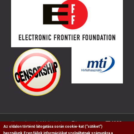
Kapcsolat
Médiaajánlat
Impresszum
GDPR
Az oldalon történő látogatása során cookie-kat (“sütiket”)
használunk.
Ezen fájlok információkat szolgáltatnak számunkra a