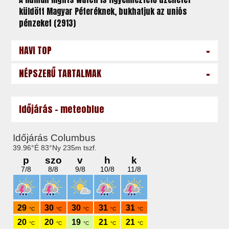
küldött Magyar Péteréknek, bukhatjuk az uniós
pénzeket (2913)
-
HAVI TOP
-
NÉPSZERŰ TARTALMAK
Időjárás - meteoblue