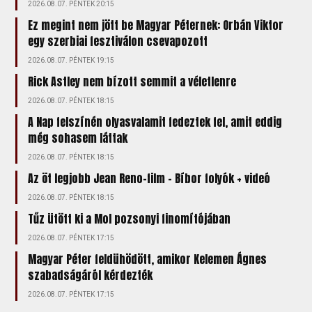
2026.08.07. PÉNTEK 20:15
Ez megint nem jött be Magyar Péternek: Orbán Viktor
egy szerbiai fesztiválon csevapozott
2026.08.07. PÉNTEK 19:15
Rick Astley nem bízott semmit a véletlenre
2026.08.07. PÉNTEK 18:15
A Nap felszínén olyasvalamit fedeztek fel, amit eddig
még sohasem láttak
2026.08.07. PÉNTEK 18:15
Az öt legjobb Jean Reno-film – Bíbor folyók + videó
2026.08.07. PÉNTEK 18:15
Tűz ütött ki a Mol pozsonyi finomítójában
2026.08.07. PÉNTEK 17:15
Magyar Péter feldühödött, amikor Kelemen Ágnes
szabadságáról kérdezték
2026.08.07. PÉNTEK 17:15