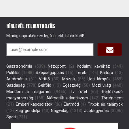
HÍRLEVÉL FELIRATKOZÁS
Mindig naprakészen legfrissebb híreinkből!
Gasztronómia
(539)
Nézőpont
(2)
Irodalmi kávéház
(549)
Politika
(1588)
Szépségápolás
(15)
Tereb
(146)
Kultúra
(13)
Autómánia
(61)
Vetítő
(30)
Mozaik
(85)
Heti lámpás
(459)
Gazdaság
(770)
Belföld
(13)
Egészség
(50)
Mozi világ
(440)
Mondom a magamét
(9465)
Tv fotel
(65)
Rejtőzködő
magyarország
(168)
Alámerült atlantiszom
(142)
Történelem
(21)
Emberi kapcsolatok
(36)
Életmód
(1)
Titkok és talányok
(12)
Flag gondolja
(43)
Nagyvilág
(1313)
Jobbegyenes
(3296)
Sport
(731)