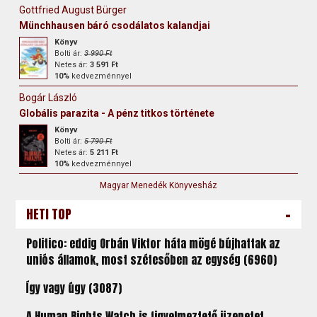
Gottfried August Bürger
Münchhausen báró csodálatos kalandjai
Könyv
Bolti ár:
3 990 Ft
Netes ár:
3 591 Ft
10%
kedvezménnyel
Bogár László
Globális parazita - A pénz titkos története
Könyv
Bolti ár:
5 790 Ft
Netes ár:
5 211 Ft
10%
kedvezménnyel
Magyar Menedék Könyvesház
-
HETI TOP
Politico: eddig Orbán Viktor háta mögé bújhattak az
uniós államok, most szétesőben az egység (6960)
Így vagy úgy (3087)
A Human Rights Watch is figyelmeztető üzenetet