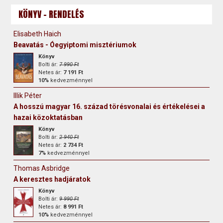
KÖNYV - RENDELÉS
Elisabeth Haich
Beavatás - Óegyiptomi misztériumok
Könyv
Bolti ár:
7 990 Ft
Netes ár:
7 191 Ft
10%
kedvezménnyel
Illik Péter
A hosszú magyar 16. század törésvonalai és értékelései a
hazai közoktatásban
Könyv
Bolti ár:
2 940 Ft
Netes ár:
2 734 Ft
7%
kedvezménnyel
Thomas Asbridge
A keresztes hadjáratok
Könyv
Bolti ár:
9 990 Ft
Netes ár:
8 991 Ft
10%
kedvezménnyel