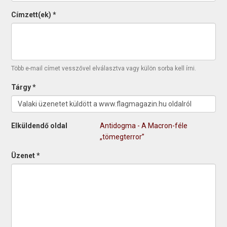
Címzett(ek)
*
Több e-mail címet vesszővel elválasztva vagy külön sorba kell írni.
Tárgy
*
Elküldendő oldal
Antidogma - A Macron-féle
„tömegterror”
Üzenet
*