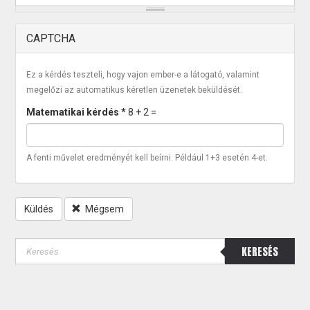
CAPTCHA
Ez a kérdés teszteli, hogy vajon ember-e a látogató, valamint
megelőzi az automatikus kéretlen üzenetek beküldését.
Matematikai kérdés
*
8 + 2 =
A fenti művelet eredményét kell beírni. Például 1+3 esetén 4-et.
Küldés
Mégsem
KERESÉS