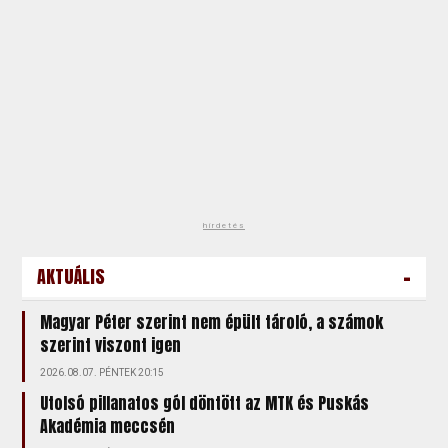
hirdetés
-
AKTUÁLIS
Magyar Péter szerint nem épült tároló, a számok
szerint viszont igen
2026.08.07. PÉNTEK 20:15
Utolsó pillanatos gól döntött az MTK és Puskás
Akadémia meccsén