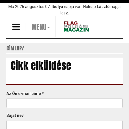
Ugrás
Ma 2026 augusztus 07.
Ibolya
napja van. Holnap
László
napja
a
lesz.
tartalomra
MENU
CÍMLAP
Cikk elküldése
Az Ön e-mail címe
*
Saját név