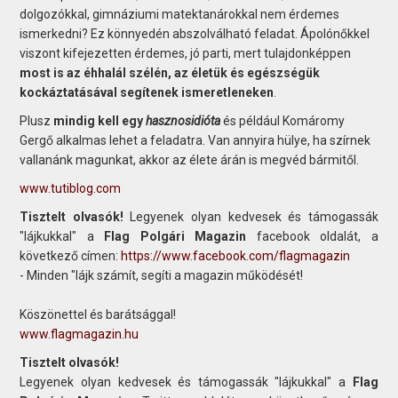
dolgozókkal, gimnáziumi matektanárokkal nem érdemes
ismerkedni? Ez könnyedén abszolválható feladat. Ápolónőkkel
viszont kifejezetten érdemes, jó parti, mert tulajdonképpen
most is az éhhalál szélén, az életük és egészségük
kockáztatásával segítenek ismeretleneken
.
Plusz
mindig kell egy
hasznosidióta
és például Komáromy
Gergő alkalmas lehet a feladatra. Van annyira hülye, ha szírnek
vallanánk magunkat, akkor az élete árán is megvéd bármitől.
www.tutiblog.com
Tisztelt olvasók!
Legyenek olyan kedvesek és támogassák
"lájkukkal" a
Flag Polgári Magazin
facebook oldalát, a
következő címen:
https://www.facebook.com/flagmagazin
- Minden "lájk számít, segíti a magazin működését!
Köszönettel és barátsággal!
www.flagmagazin.hu
Tisztelt olvasók!
Legyenek olyan kedvesek és támogassák "lájkukkal" a
Flag