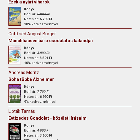
Ezek a nyári viharok
Könyv
Bolti ár:
6 899 Ft
Netes ár:
6 209 Ft
10%
kedvezménnyel
Gottfried August Bürger
Münchhausen báró csodálatos kalandjai
Könyv
Bolti ár:
3 990 Ft
Netes ár:
3 591 Ft
10%
kedvezménnyel
Andreas Moritz
Soha többé Alzheimer
Könyv
Bolti ár:
7 700 Ft
Netes ár:
6 990 Ft
9%
kedvezménnyel
Lipták Tamás
Évtizedes Gondolat - közéleti írásaim
Könyv
Bolti ár:
4 000 Ft
Netes ár:
3 600 Ft