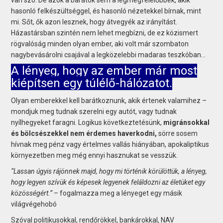
van szó. De azok a barátok sem a legmegfelelőbbek, akik
hasonló felkészültséggel, és hasonló nézetekkel bírnak, mint
mi. Sőt, ők azon lesznek, hogy átvegyék az irányítást.
Házastársban szintén nem lehet megbízni, de ez közismert
rögvalóság minden olyan ember, aki volt már szombaton
nagybevásárolni csajával a legközelebbi madaras teszkóban…
A lényeg, hogy az ember már most
kiépítsen egy túlélő-hálózatot.
Olyan emberekkel kell barátkoznunk, akik értenek valamihez –
mondjuk meg tudnak szerelni egy autót, vagy tudnak
nyílhegyeket faragni. Logikus következtetésünk,
migránsokkal
és bölcsészekkel nem érdemes haverkodni,
sörre sosem
hívnak meg pénz vagy értelmes vallás hiányában, apokaliptikus
környezetben meg még ennyi hasznukat se vesszük.
“Lassan úgyis rájönnek majd, hogy mi történik körülöttük, a lényeg,
hogy legyen szívük és képesek legyenek feláldozni az életüket egy
közösségért.”
– fogalmazza meg a lényeget egy másik
világvégehobó
Szóval politikusokkal, rendőrökkel, bankárokkal, NAV