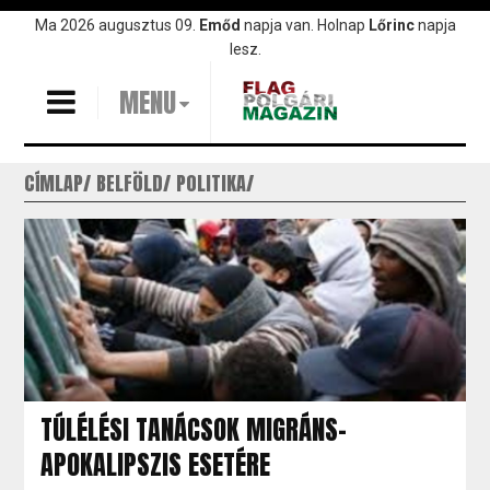
Ugrás
Ma 2026 augusztus 09.
Emőd
napja van. Holnap
Lőrinc
napja
a
lesz.
tartalomra
MENU
CÍMLAP
BELFÖLD
POLITIKA
TÚLÉLÉSI TANÁCSOK MIGRÁNS-
APOKALIPSZIS ESETÉRE