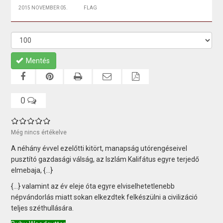
2015 NOVEMBER 05.
FLAG
Mentés
0
Még nincs értékelve
A néhány évvel ezelőtti kitört, manapság utórengéseivel
pusztító gazdasági válság, az Iszlám Kalifátus egyre terjedő
elmebaja, {...}
{...} valamint az év eleje óta egyre elviselhetetlenebb
népvándorlás miatt sokan elkezdtek felkészülni a civilizáció
teljes széthullására.