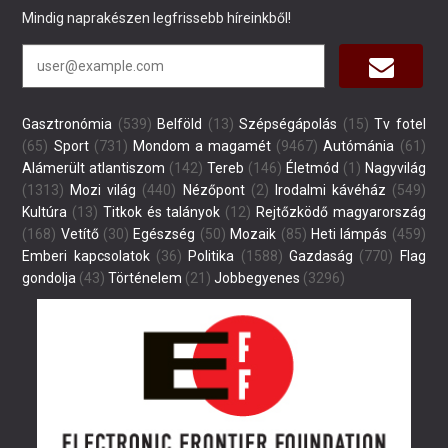
Mindig naprakészen legfrissebb híreinkből!
Gasztronómia
(539)
Belföld
(13)
Szépségápolás
(15)
Tv fotel
(65)
Sport
(731)
Mondom a magamét
(9467)
Autómánia
(61)
Alámerült atlantiszom
(142)
Tereb
(146)
Életmód
(1)
Nagyvilág
(1313)
Mozi világ
(440)
Nézőpont
(2)
Irodalmi kávéház
(549)
Kultúra
(13)
Titkok és talányok
(12)
Rejtőzködő magyarország
(168)
Vetítő
(30)
Egészség
(50)
Mozaik
(85)
Heti lámpás
(459)
Emberi kapcsolatok
(36)
Politika
(1588)
Gazdaság
(770)
Flag
gondolja
(43)
Történelem
(21)
Jobbegyenes
(3296)