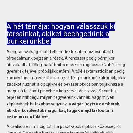
A hét témája: hogyan válasszuk ki
társainkat, akiket beengedünk a
bunkerünkbe.
A migránsválság miatt feltünedeztek atombiztosnak hitt
társadalmunk pajzsán a rések. A rendszer pedig bármikor
átszakadhat, főleg, ha kétmillió muszlim rugdossa kívülről, meg
gyerekek fejével próbálják betörni. A túlélés-tematikában pedig
komoly tanulmányokat írnak azok félig munkanélküli arcok, akik
zacskót húznak a cipőjükre és bevásárlókocsiban tolják haza a
maguk által ásott pincébe a konzervet és a vizet. Szerintük
teljesen mindegy, milyen fegyvereink vannak, vagy milyen
képességek birtokában vagyunk,
a végén úgyis az emberek,
akikkel körülvettük magunkat, fogják majd biztosítani
számunkra a túlélést.
A család sem mindig tuti, ha poszt-apokaliptikus közösségről