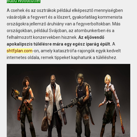
Bubu Woodcutter
A csehek és az osztrákok például elképesztő mennyiségben
vásárolják a fegyvert és a lőszert, gyakorlatilag kommenista
országokra jellemző áruhiány van a fegyverboltokban. Más
országokban, például Svájcban, az atombunkerben és a
felhalmozott konzervekben hisznek.
Az eljövendő
apokalipszis túlélésre mára egy egész iparág épült.
A
shtfplan.com
-on, amely katasztrófa-rajongók egyik kedvelt
internetes oldala, remek tippeket kaphatunk a túléléshez.