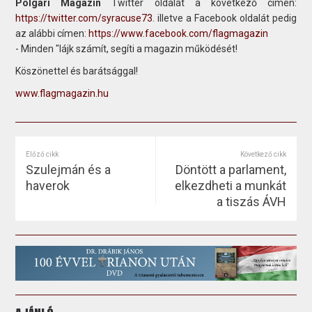
Polgári Magazin
Twitter oldalát a következő címen:
https://twitter.com/syracuse73
. illetve a Facebook oldalát pedig
az alábbi címen:
https://www.facebook.com/flagmagazin
- Minden "lájk számít, segíti a magazin működését!
Köszönettel és barátsággal!
www.flagmagazin.hu
Előző cikk
Következő cikk
Szulejmán és a
Döntött a parlament,
haverok
elkezdheti a munkát
a tiszás ÁVH