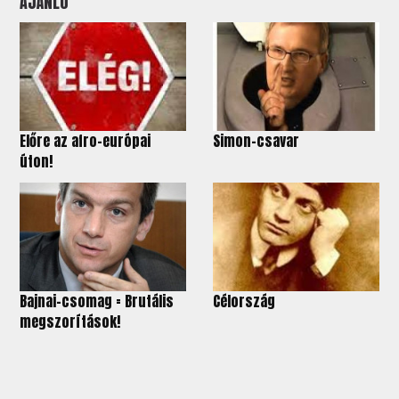
AJÁNLÓ
Előre az afro-európai
Simon-csavar
úton!
Bajnai-csomag = Brutális
Célország
megszorítások!