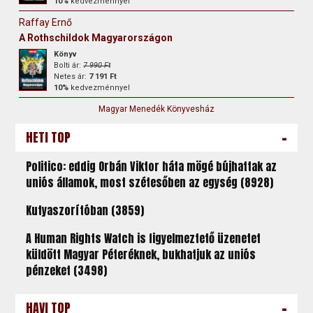
10%
kedvezménnyel
Raffay Ernő
A Rothschildok Magyarországon
Könyv
Bolti ár:
7 990 Ft
Netes ár:
7 191 Ft
10%
kedvezménnyel
Magyar Menedék Könyvesház
-
HETI TOP
Politico: eddig Orbán Viktor háta mögé bújhattak az
uniós államok, most szétesőben az egység (8928)
Kutyaszorítóban (3859)
A Human Rights Watch is figyelmeztető üzenetet
küldött Magyar Péteréknek, bukhatjuk az uniós
pénzeket (3498)
-
HAVI TOP