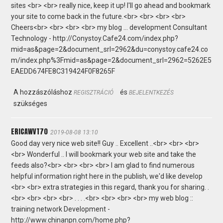
sites <br> <br> really nice, keep it up! I'll go ahead and bookmark
your site to come back in the future.<br> <br> <br> <br>
Cheers<br> <br> <br> <br> my blog ... development Consultant
Technology - http://Conystoy.Cafe24.com/index.php?
mid=as&page=2&document_srl=2962&du=conystoy.cafe24.co
m/index.php%3Fmid=as&page=2&document_srl=2962=5262E5
EAEDD674FE8C319424F0F8265F
A hozzászóláshoz
és
REGISZTRÁCIÓ
BEJELENTKEZÉS
szükséges
ERICAWVT70
2019-08-08 13:10
Good day very nice web site!! Guy .. Excellent ..<br> <br> <br>
<br> Wonderful .. I will bookmark your web site and take the
feeds also?<br> <br> <br> <br> I am glad to find numerous
helpful information right here in the publish, we'd like develop
<br> <br> extra strategies in this regard, thank you for sharing. .
<br> <br> <br> <br> . . . .<br> <br> <br> <br> my web blog ::
training network Development -
http://www.chinanpn.com/home.php?