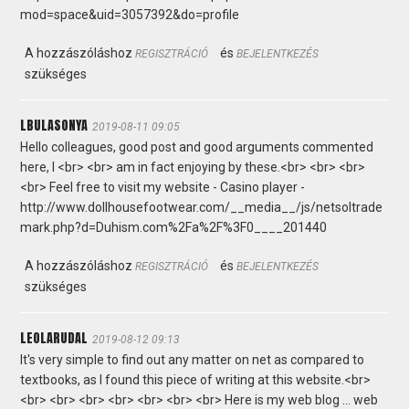
mod=space&uid=3057392&do=profile
A hozzászóláshoz
és
REGISZTRÁCIÓ
BEJELENTKEZÉS
szükséges
LBULASONYA
2019-08-11 09:05
Hello colleagues, good post and good arguments commented
here, I <br> <br> am in fact enjoying by these.<br> <br> <br>
<br> Feel free to visit my website - Casino player -
http://www.dollhousefootwear.com/__media__/js/netsoltrade
mark.php?d=Duhism.com%2Fa%2F%3F0____201440
A hozzászóláshoz
és
REGISZTRÁCIÓ
BEJELENTKEZÉS
szükséges
LEOLARUDAL
2019-08-12 09:13
It's very simple to find out any matter on net as compared to
textbooks, as I found this piece of writing at this website.<br>
<br> <br> <br> <br> <br> <br> <br> Here is my web blog ... web