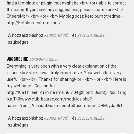
find a template or plugin that might be <br> <br> able to correct
this issue. If you have any suggestions, please share.<br> <br>
Cheers!<br> <br> <br> <br> My blog post: Keto burn xtredme -
http://Ketoburnextreme.net/
A hozzászóláshoz
és
REGISZTRÁCIÓ
BEJELENTKEZÉS
szükséges
JACQUELINE
2019-06-17 22:57
Everything is very open with a very clear explanation of the
issues.<br> <br> It was truly informative. Your website is very
useful.<br> <br> Thanks for sharing!<br> <br> <br> <br> Here is
my webpage - Cassandra -
http://K.a.t.hl.een.Z.i.mme.rma.n6.7.04@blondi.Josh@i.Nsult.i.ng
p.a.T.l@www.club-bourse.com/modules.php?
name=Your_Account&op=userinfo&username=OHMLyda061
A hozzászóláshoz
és
REGISZTRÁCIÓ
BEJELENTKEZÉS
szükséges