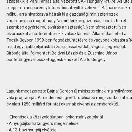
szabtak ki a Vahl Tamás által vezetett SAP Hungary Kft.-re. Az utol
csepp a Transparency International nyílt levele volt. Bajnai önkritika
nélkül, arra hivatkozva hátrált ki a gazdasági miniszteri szék
várományosa mögül, hogy "a mindenkori gazdasági miniszterrel
szemben egyértelmű elvárás a tisztaság". Nem támasztott ilyen
elvárásokat a háttéremberek kiválasztásánál. Államtitkár lehet a
Tocsik-ügyben 1999-ben fogházbüntetésre és vagyonelkobzásra íté
majd egy újabb eljárásban zsarolással vádolt, végül a Legfelsőbb
Bíróság által felmentett Boldvai László és a Zuschlag János
büntetőügyével összefüggésbe hozott Arató Gergely.
Lapunk megszerezte Bajnai Gordon új miniszterelnök ma nyilvános
váló programját. A minden eddiginél brutálisabb megszorítással má
év alatt 1250 milliárd forintot akarnak elvenni az emberektől.
- Elvonások a közszolgálatban, önkormányzatoknál
- A nyugdíjkorhatár gyors megemelése
- A 13. havi nyugdíj elvétele