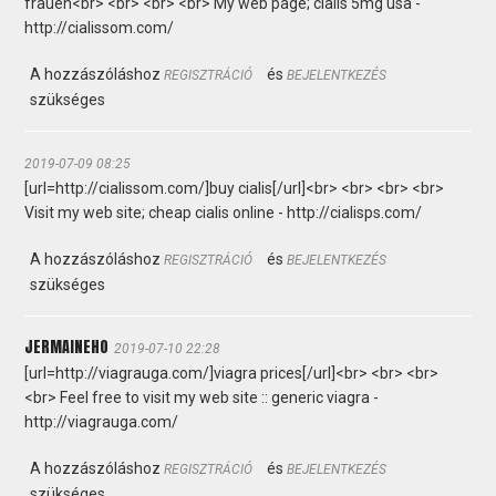
frauen<br> <br> <br> <br> My web page; cialis 5mg usa -
http://cialissom.com/
A hozzászóláshoz
és
REGISZTRÁCIÓ
BEJELENTKEZÉS
szükséges
2019-07-09 08:25
[url=http://cialissom.com/]buy cialis[/url]<br> <br> <br> <br>
Visit my web site; cheap cialis online - http://cialisps.com/
A hozzászóláshoz
és
REGISZTRÁCIÓ
BEJELENTKEZÉS
szükséges
JERMAINEHO
2019-07-10 22:28
[url=http://viagrauga.com/]viagra prices[/url]<br> <br> <br>
<br> Feel free to visit my web site :: generic viagra -
http://viagrauga.com/
A hozzászóláshoz
és
REGISZTRÁCIÓ
BEJELENTKEZÉS
szükséges