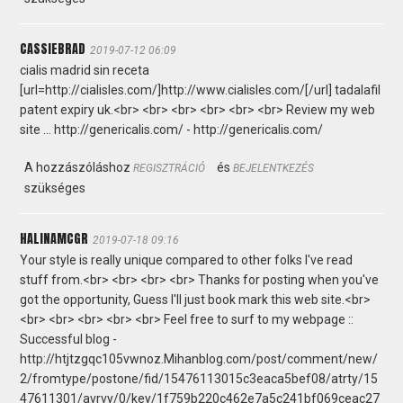
CASSIEBRAD
2019-07-12 06:09
cialis madrid sin receta
[url=http://cialisles.com/]http://www.cialisles.com/[/url] tadalafil
patent expiry uk.<br> <br> <br> <br> <br> <br> Review my web
site ... http://genericalis.com/ - http://genericalis.com/
A hozzászóláshoz
és
REGISZTRÁCIÓ
BEJELENTKEZÉS
szükséges
HALINAMCGR
2019-07-18 09:16
Your style is really unique compared to other folks I've read
stuff from.<br> <br> <br> <br> Thanks for posting when you've
got the opportunity, Guess I'll just book mark this web site.<br>
<br> <br> <br> <br> <br> Feel free to surf to my webpage ::
Successful blog -
http://htjtzgqc105vwnoz.Mihanblog.com/post/comment/new/
2/fromtype/postone/fid/15476113015c3eaca5bef08/atrty/15
47611301/avrvy/0/key/1f759b220c462e7a5c241bf069ceac27