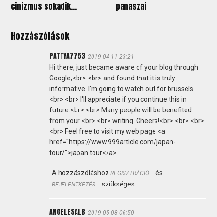
cinizmus sokadik...
panaszai
Hozzászólások
PATTYA7753
2019-04-11 23:21
Hi there, just became aware of your blog through
Google,<br> <br> and found that it is truly
informative. I'm going to watch out for brussels.
<br> <br> I'll appreciate if you continue this in
future.<br> <br> Many people will be benefited
from your <br> <br> writing. Cheers!<br> <br> <br>
<br> Feel free to visit my web page <a
href="https://www.999article.com/japan-
tour/">japan tour</a>
A hozzászóláshoz
és
REGISZTRÁCIÓ
szükséges
BEJELENTKEZÉS
ANGELESALB
2019-05-08 06:50