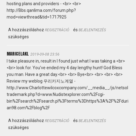
hosting plans and providers - <br> <br>
http://Bbs.qanlima.com/forum.php?
mod=viewthread&tid=1717925
A hozzászóláshoz
és
REGISZTRÁCIÓ
BEJELENTKEZÉS
szükséges
MARICELAKL
2019-09-08 23:56
I take pleasure in, result in I found just what I was taking a <br>
<br> look for. You've ended my 4 day lengthy hunt! God Bless
you man. Have a great day.<br> <br> Bye<br> <br> <br> <br>
Review my weblog 우리카지노계열 -
http://www.Charlottewilcoxcompany.com/__media__/js/netsol
trademark.php?d=www.Nudistexplorer.com%2Fcgi-
bin%2Fsearch%2Fsearch.pl%3Fterms%3Dhttps%3A%2F%2Fduri
an98.com%2Fblog%2F
A hozzászóláshoz
és
REGISZTRÁCIÓ
BEJELENTKEZÉS
szükséges