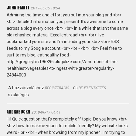
JOHNIEMATT
2019-06-05 18:54
Admiring the time and effort you put into your blog and <br>
<br> detailed information you present. It's awesome to come
across a blog every once <br> <br> in a while that isn't the same
old rehashed material. Excellent read!<br> <br> I've
bookmarked your site and I'm including your <br> <br> RSS
feeds to my Google account.<br> <br> <br> <br> Feel free to
surf to my blog; eat healthy food -
http://gregoryhrzf96396.blogolize.com/A-number-of-the-
healthiest-vegetables-to-ingest-with-greater-regularity-
24844000
A hozzászóláshoz
és
REGISZTRÁCIÓ
BEJELENTKEZÉS
szükséges
ANDRABUCKN
2019-06-17 04:41
Hi! Quick question that's completely off topic. Do you know <br>
<br> how to makme your site mobile friendly? My website looks
weird <br> <br> when browsing from my iphone4. I'm trying to