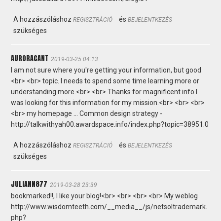
A hozzászóláshoz
és
REGISZTRÁCIÓ
BEJELENTKEZÉS
szükséges
AURORACANT
2019-03-25 04:13
I am not sure where you're getting your information, but good
<br> <br> topic. I needs to spend some time learning more or
understanding more.<br> <br> Thanks for magnificent info I
was looking for this information for my mission.<br> <br> <br>
<br> my homepage ... Common design strategy -
http://talkwithyah00.awardspace.info/index.php?topic=38951.0
A hozzászóláshoz
és
REGISZTRÁCIÓ
BEJELENTKEZÉS
szükséges
JULIANN877
2019-03-28 23:39
bookmarked!!, I like your blog!<br> <br> <br> <br> My weblog
http://www.wisdomteeth.com/__media__/js/netsoltrademark.
php?