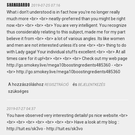
SHANABARBO
2019-07-25 07:16
What i don't understood is in fact how you're no longer really
much more <br> <br> neatly-preferred than you might be right
now.<br> <br> <br> <br> You are very intelligent. You recognize
thus considerably relating to this subject, made me for my part
believe it from <br> <br> a lot of various angles. Its like women
and men are not interested unless it's one <br> <br> thing to do
with Lady gaga! Your individual stuffs excellent.<br> <br> At all
times care for it up!<br> <br> <br> <br> Check out my web page
http://go.smokey.live/mega10boostingredients485360 - <br>
<br> http://go.smokey.live/mega10boostingredients485360
A hozzászóláshoz
és
REGISZTRÁCIÓ
BEJELENTKEZÉS
szükséges
2019-07-27 04:37
You have observed very interesting details! ps nice website.<br>
<br> <br> <br> <br> <br> <br> <br> Have a look at my blog ::
http://tuit.es/sk3vo - http://tuit.es/sk3vo