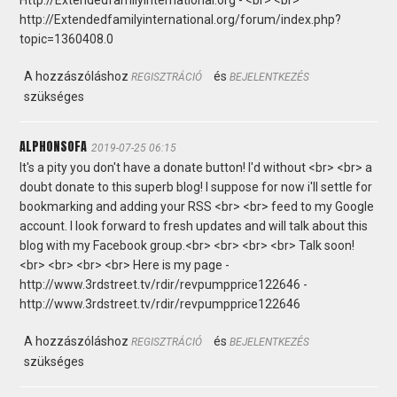
http://Extendedfamilyinternational.org/forum/index.php?
topic=1360408.0
A hozzászóláshoz
és
REGISZTRÁCIÓ
BEJELENTKEZÉS
szükséges
ALPHONSOFA
2019-07-25 06:15
It's a pity you don't have a donate button! I'd without <br> <br> a
doubt donate to this superb blog! I suppose for now i'll settle for
bookmarking and adding your RSS <br> <br> feed to my Google
account. I look forward to fresh updates and will talk about this
blog with my Facebook group.<br> <br> <br> <br> Talk soon!
<br> <br> <br> <br> Here is my page -
http://www.3rdstreet.tv/rdir/revpumpprice122646 -
http://www.3rdstreet.tv/rdir/revpumpprice122646
A hozzászóláshoz
és
REGISZTRÁCIÓ
BEJELENTKEZÉS
szükséges