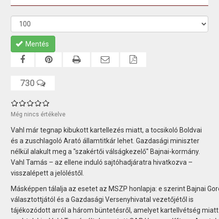
Mentés
730
Még nincs értékelve
Vahl már tegnap kibukott kartellezés miatt, a tocsikoló Boldvai
és a zuschlagoló Arató államtitkár lehet. Gazdasági miniszter
nélkül alakult meg a "szakértői válságkezelő" Bajnai-kormány.
Vahl Tamás – az ellene induló sajtóhadjáratra hivatkozva –
visszalépett a jelöléstől.
Másképpen tálalja az esetet az MSZP honlapja: e szerint Bajnai Go
választottjától és a Gazdasági Versenyhivatal vezetőjétől is
tájékozódott arról a három büntetésről, amelyet kartellvétség miatt