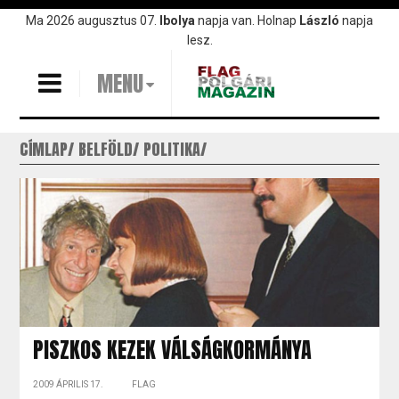
Ugrás
Ma 2026 augusztus 07.
Ibolya
napja van. Holnap
László
napja
a
lesz.
tartalomra
MENU
CÍMLAP
BELFÖLD
POLITIKA
PISZKOS KEZEK VÁLSÁGKORMÁNYA
2009 ÁPRILIS 17.
FLAG