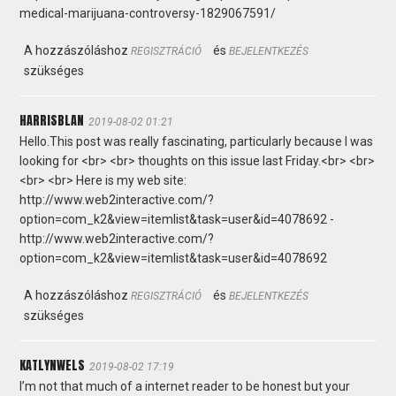
medical-marijuana-controversy-1829067591/
A hozzászóláshoz
és
REGISZTRÁCIÓ
BEJELENTKEZÉS
szükséges
HARRISBLAN
2019-08-02 01:21
Hello.This post was really fascinating, particularly because I was
looking for <br> <br> thoughts on this issue last Friday.<br> <br>
<br> <br> Here is my web site:
http://www.web2interactive.com/?
option=com_k2&view=itemlist&task=user&id=4078692 -
http://www.web2interactive.com/?
option=com_k2&view=itemlist&task=user&id=4078692
A hozzászóláshoz
és
REGISZTRÁCIÓ
BEJELENTKEZÉS
szükséges
KATLYNWELS
2019-08-02 17:19
I’m not that much of a internet reader to be honest but your