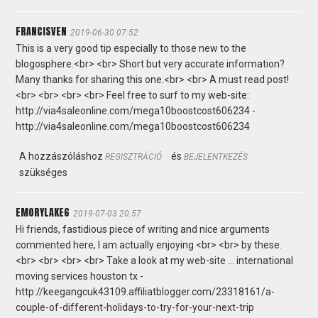
FRANCISVEN
2019-06-30 07:52
This is a very good tip especially to those new to the
blogosphere.<br> <br> Short but very accurate information?
Many thanks for sharing this one.<br> <br> A must read post!
<br> <br> <br> <br> Feel free to surf to my web-site:
http://via4saleonline.com/mega10boostcost606234 -
http://via4saleonline.com/mega10boostcost606234
A hozzászóláshoz
és
REGISZTRÁCIÓ
BEJELENTKEZÉS
szükséges
EMORYLAKE6
2019-07-03 20:57
Hi friends, fastidious piece of writing and nice arguments
commented here, I am actually enjoying <br> <br> by these.
<br> <br> <br> <br> Take a look at my web-site ... international
moving services houston tx -
http://keegangcuk43109.affiliatblogger.com/23318161/a-
couple-of-different-holidays-to-try-for-your-next-trip