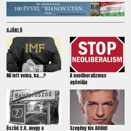
AJÁNLÓ
Mi lett volna, ha….?
A neoliberalizmus
agóniája
Őszöd 2.0, avagy a
Szegény kis Alföldi