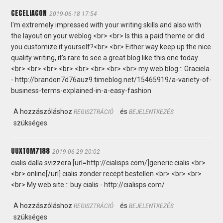
CECELIACON
2019-06-18 17:54
I'm extremely impressed with your writing skills and also with
the layout on your weblog.<br> <br> Is this a paid theme or did
you customize it yourself?<br> <br> Either way keep up the nice
quality writing, it's rare to see a great blog like this one today.
<br> <br> <br> <br> <br> <br> <br> <br> my web blog :: Graciela
- http://brandon7d76auz9.timeblog.net/15465919/a-variety-of-
business-terms-explained-in-a-easy-fashion
A hozzászóláshoz
és
REGISZTRÁCIÓ
BEJELENTKEZÉS
szükséges
UUXTOM7188
2019-06-29 20:02
cialis dalla svizzera [url=http://cialisps.com/]generic cialis <br>
<br> online[/url] cialis zonder recept bestellen.<br> <br> <br>
<br> My web site :: buy cialis - http://cialisps.com/
A hozzászóláshoz
és
REGISZTRÁCIÓ
BEJELENTKEZÉS
szükséges