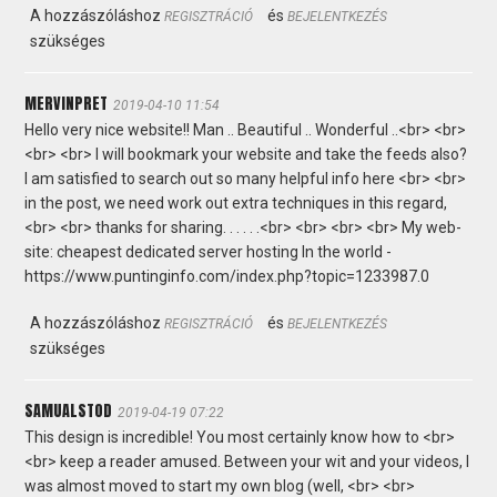
A hozzászóláshoz
és
REGISZTRÁCIÓ
BEJELENTKEZÉS
szükséges
MERVINPRET
2019-04-10 11:54
Hello very nice website!! Man .. Beautiful .. Wonderful ..<br> <br>
<br> <br> I will bookmark your website and take the feeds also?
I am satisfied to search out so many helpful info here <br> <br>
in the post, we need work out extra techniques in this regard,
<br> <br> thanks for sharing. . . . . .<br> <br> <br> <br> My web-
site: cheapest dedicated server hosting In the world -
https://www.puntinginfo.com/index.php?topic=1233987.0
A hozzászóláshoz
és
REGISZTRÁCIÓ
BEJELENTKEZÉS
szükséges
SAMUALSTOD
2019-04-19 07:22
This design is incredible! You most certainly know how to <br>
<br> keep a reader amused. Between your wit and your videos, I
was almost moved to start my own blog (well, <br> <br>