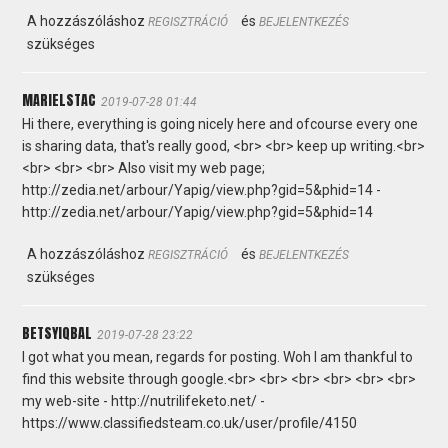
A hozzászóláshoz
és
REGISZTRÁCIÓ
BEJELENTKEZÉS
szükséges
MARIELSTAC
2019-07-28 01:44
Hi there, everything is going nicely here and ofcourse every one
is sharing data, that's really good, <br> <br> keep up writing.<br>
<br> <br> <br> Also visit my web page;
http://zedia.net/arbour/Yapig/view.php?gid=5&phid=14 -
http://zedia.net/arbour/Yapig/view.php?gid=5&phid=14
A hozzászóláshoz
és
REGISZTRÁCIÓ
BEJELENTKEZÉS
szükséges
BETSYIQBAL
2019-07-28 23:22
I got what you mean, regards for posting. Woh I am thankful to
find this website through google.<br> <br> <br> <br> <br> <br>
my web-site - http://nutrilifeketo.net/ -
https://www.classifiedsteam.co.uk/user/profile/4150