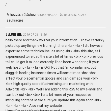
/
A hozzászóláshoz
és
REGISZTRÁCIÓ
BEJELENTKEZÉS
szükséges
DELCHEYNE
2019-07-21 13:56
hello there and thank you for your information – I have certainly
picked up anything new from right here.<br> <br> I did however
expertise some technical issues using <br> <br> this site, as I
experienced to reload the site a lot of times <br> <br> previous
to I could get it to load correctly. I had been wondering if your
web hosting <br> <br> is OK? Not that I'm complaining, but
sluggish loading instances times will sometimes <br> <br>
affect your placement in google and can damage your <br>
<br> high quality score if advertising and marketing with
Adwords.<br> <br> Well I am adding this RSS to my e-mail and
can look out <br> <br> for a lot more of your respective
intriguing content. Make sure you update this again soon.<br>
<br> <br> <br> Also visit my website ::
Http://Extendedfamilyinternational.org - <br> <br>