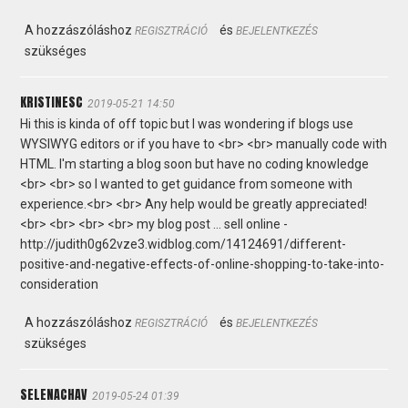
A hozzászóláshoz
és
REGISZTRÁCIÓ
BEJELENTKEZÉS
szükséges
KRISTINESC
2019-05-21 14:50
Hi this is kinda of off topic but I was wondering if blogs use
WYSIWYG editors or if you have to <br> <br> manually code with
HTML. I'm starting a blog soon but have no coding knowledge
<br> <br> so I wanted to get guidance from someone with
experience.<br> <br> Any help would be greatly appreciated!
<br> <br> <br> <br> my blog post ... sell online -
http://judith0g62vze3.widblog.com/14124691/different-
positive-and-negative-effects-of-online-shopping-to-take-into-
consideration
A hozzászóláshoz
és
REGISZTRÁCIÓ
BEJELENTKEZÉS
szükséges
SELENACHAV
2019-05-24 01:39