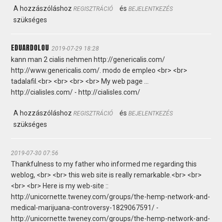
A hozzászóláshoz
és
REGISZTRÁCIÓ
BEJELENTKEZÉS
szükséges
EDUARDOLOU
2019-07-29 18:28
kann man 2 cialis nehmen http://genericalis.com/
http://www.genericalis.com/. modo de empleo <br> <br>
tadalafil.<br> <br> <br> <br> My web page ...
http://cialisles.com/ - http://cialisles.com/
A hozzászóláshoz
és
REGISZTRÁCIÓ
BEJELENTKEZÉS
szükséges
2019-07-30 07:56
Thankfulness to my father who informed me regarding this
weblog, <br> <br> this web site is really remarkable.<br> <br>
<br> <br> Here is my web-site ::
http://unicornette.tweney.com/groups/the-hemp-network-and-
medical-marijuana-controversy-1829067591/ -
http://unicornette.tweney.com/groups/the-hemp-network-and-