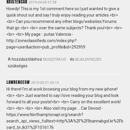
KRISTENCAR
2019-04-28 07:58
Howdy! This is my 1st comment here so I just wanted to give a
quick shout out and say I truly enjoy reading your articles.<br>
<br> Can you recommend any other blogs/websites/forums
that go <br> <br> over the same subjects? Thank you!<br> <br>
<br> <br> My page :: putas Valencia -
http://zoneclassifieds.com/index.php?
page=user&action=pub_profile&id=292959
A hozzászóláshoz
és
REGISZTRÁCIÓ
BEJELENTKEZÉS
szükséges
LAWRENCESW
2019-05-21 04:15
Hi there! I'm at work browsing your blog from my new iphone!
<br> <br> Just wanted to say I love reading your blog and look
forward to all your posts!<br> <br> Carry on the excellent work!
<br> <br> <br> <br> Also visit my page ... Car Devoid -
https://www.Northamptonapl.org/search?
search_api_views_fulltext=http%3A%2F%2FIlsannabgol.kr%2Fb
oard_brJk31%2F1016176