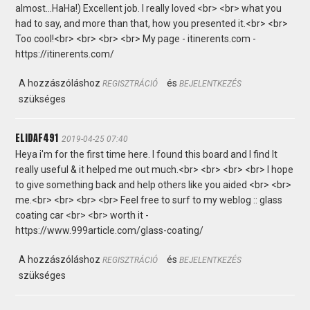
almost...HaHa!) Excellent job. I really loved <br> <br> what you
had to say, and more than that, how you presented it.<br> <br>
Too cool!<br> <br> <br> <br> My page - itinerents.com -
https://itinerents.com/
A hozzászóláshoz
és
REGISZTRÁCIÓ
BEJELENTKEZÉS
szükséges
ELIDAF491
2019-04-25 07:40
Heya i'm for the first time here. I found this board and I find It
really useful & it helped me out much.<br> <br> <br> <br> I hope
to give something back and help others like you aided <br> <br>
me.<br> <br> <br> <br> Feel free to surf to my weblog :: glass
coating car <br> <br> worth it -
https://www.999article.com/glass-coating/
A hozzászóláshoz
és
REGISZTRÁCIÓ
BEJELENTKEZÉS
szükséges