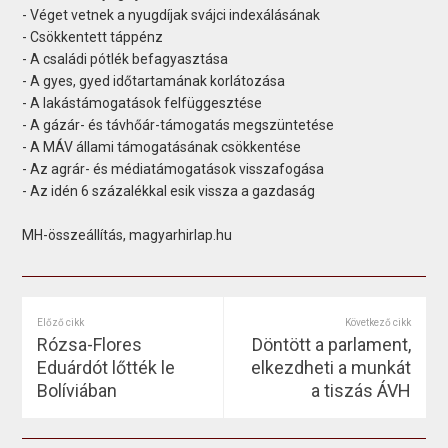
- Véget vetnek a nyugdíjak svájci indexálásának
- Csökkentett táppénz
- A családi pótlék befagyasztása
- A gyes, gyed időtartamának korlátozása
- A lakástámogatások felfüggesztése
- A gázár- és távhőár-támogatás megszüntetése
- A MÁV állami támogatásának csökkentése
- Az agrár- és médiatámogatások visszafogása
- Az idén 6 százalékkal esik vissza a gazdaság
MH-összeállítás, magyarhirlap.hu
Előző cikk
Következő cikk
Rózsa-Flores
Döntött a parlament,
Eduárdót lőtték le
elkezdheti a munkát
Bolíviában
a tiszás ÁVH