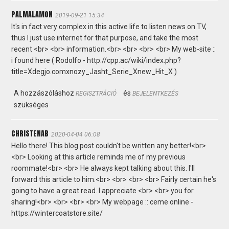
PALMALAMON
2019-09-21 15:34
It's in fact very complex in this active life to listen news on TV,
thus I just use internet for that purpose, and take the most
recent <br> <br> information.<br> <br> <br> <br> My web-site ::
i found here ( Rodolfo - http://cpp.ac/wiki/index.php?
title=Xdegjo.comxnozy_Jasht_Serie_Xnew_Hit_X )
A hozzászóláshoz
és
REGISZTRÁCIÓ
BEJELENTKEZÉS
szükséges
CHRISTENAB
2020-04-04 06:08
Hello there! This blog post couldn't be written any better!<br>
<br> Looking at this article reminds me of my previous
roommate!<br> <br> He always kept talking about this. I'll
forward this article to him.<br> <br> <br> <br> Fairly certain he's
going to have a great read. I appreciate <br> <br> you for
sharing!<br> <br> <br> <br> My webpage :: ceme online -
https://wintercoatstore.site/