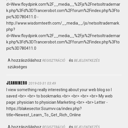
d=Www.floydpink.com%2F__media__%2Fjs%2Fnetsoltrademar
k.php%3Fd%3DTrancerobot.com%2Fforum%2Findex.php%3Fto
pic%3D780411.0 -
http://www.wisdomteeth.com/__media__/js/netsoltrademark.
php?
d=Www.floydpink.com%2F__media__%2Fjs%2Fnetsoltrademar
k.php%3Fd%3DTrancerobot.com%2Fforum%2Findex.php%3Fto
pic%3D780411.0
A hozzászóláshoz
és
REGISZTRÁCIÓ
BEJELENTKEZÉS
szükséges
JEANNINERO
2019-03-31 03:49
I view something really interesting about your web blog so I
saved <br> <br> to bookmarks.<br> <br> <br> <br> My web
page: physician to physician Marketing <br> <br> Letter -
https://blakesector.Scumvv.ca/index.php?
title=Newest_Learn_To_Get_Rich_Online
A hozzászóláshoz
és
REGISZTRÁCIÓ
BEJELENTKEZÉS