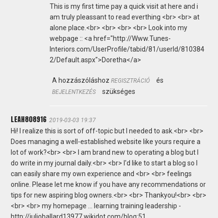
This is my first time pay a quick visit at here and i
am truly pleassant to read everthing <br> <br> at
alone place.<br> <br> <br> <br> Look into my
webpage :: <a href="http://Www.Tunes-
Interiors.com/UserProfile/tabid/81/userId/810384
2/Default.aspx">Doretha</a>
A hozzászóláshoz
és
REGISZTRÁCIÓ
szükséges
BEJELENTKEZÉS
LEAH808916
2019-03-03 19:37
Hi! I realize this is sort of off-topic but I needed to ask.<br> <br>
Does managing a well-established website like yours require a
lot of work?<br> <br> I am brand new to operating a blog but I
do write in my journal daily.<br> <br> I'd like to start a blog so I
can easily share my own experience and <br> <br> feelings
online. Please let me know if you have any recommendations or
tips for new aspiring blog owners.<br> <br> Thankyou!<br> <br>
<br> <br> my homepage ... learning training leadership -
http://julioballard13977.wikidot.com/blog:51