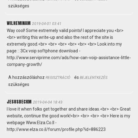
szükséges
WILHEMINAM
2019-04-01 03:41
Way cool! Some extremely valid points! I appreciate you <br>
<br> writing this write-up and also the rest of the site is
extremely good.<br> <br> <br> <br> <br> <br> Look into my
page :: 3Cx voip softphone download -
http://www.serviprime.com/ads/how-can-voip-assistance-little-
company-growth/
A hozzászóláshoz
és
REGISZTRÁCIÓ
BEJELENTKEZÉS
szükséges
JESUSBECKM
2019-04-04 18:43
I love it when folks get together and share ideas.<br> <br> Great
website, continue the good work!<br> <br> <br> <br> Here is my
webpage Www.Elza.Co.Il -
http://www.elza.co.il/forum/profile.php?id=886223