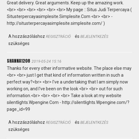
Great delivery. Great arguments. Keep up the amazing work.
<br> <br> <br> <br> <br> <br> My page :: Situs Judi Terpercaya (
Situsterpercayasimplesite.Simplesite.Com <br> <br> -
http://situsterpercayasimplesite.simplesite.com/ )
A hozzászóláshoz
és
REGISZTRÁCIÓ
BEJELENTKEZÉS
szükséges
SHANNA1208
2019-05-24 15:16
Thanks for every other informative website. The place else may
<br> <br> just I get that kind of information written in such a
perfect way?<br> <br> I've a undertaking that I am simply now
working on, and I've been on the look <br> <br> out for such
information.<br> <br> <br> <br> Take a look at my website
silentlights.Wpengine.Com - http://silentlights.Wpengine.com/?
page_id=99
A hozzászóláshoz
és
REGISZTRÁCIÓ
BEJELENTKEZÉS
szükséges