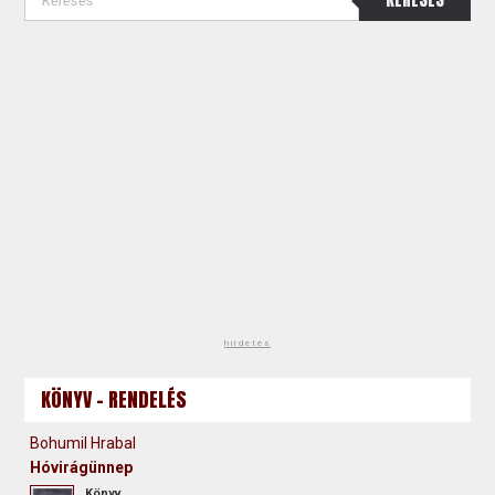
hirdetés
KÖNYV - RENDELÉS
Bohumil Hrabal
Hóvirágünnep
Könyv