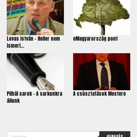
Lovas István - Heller nem
eMagyarország pont
ismeri...
Pilhál sarok - A sarkunkra
A csúsztatások Mestere
állunk
KERESÉS