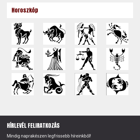
Horoszkóp
HÍRLEVÉL FELIRATKOZÁS
Mindig naprakészen legfrissebb híreinkből!