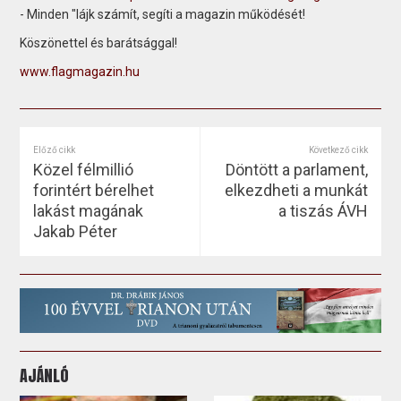
- Minden "lájk számít, segíti a magazin működését!
Köszönettel és barátsággal!
www.flagmagazin.hu
Előző cikk
Következő cikk
Közel félmillió
Döntött a parlament,
forintért bérelhet
elkezdheti a munkát
lakást magának
a tiszás ÁVH
Jakab Péter
AJÁNLÓ