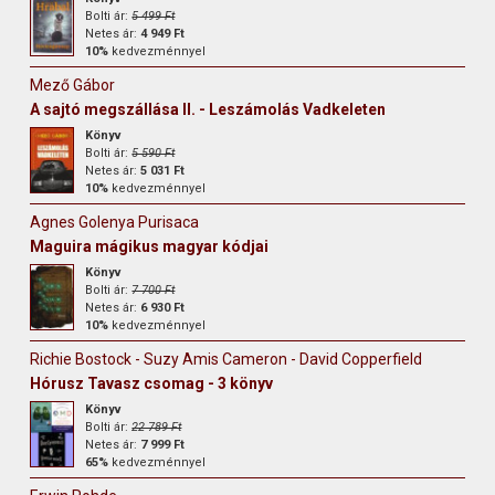
Bolti ár:
5 499 Ft
Netes ár:
4 949 Ft
10%
kedvezménnyel
Mező Gábor
A sajtó megszállása II. - Leszámolás Vadkeleten
Könyv
Bolti ár:
5 590 Ft
Netes ár:
5 031 Ft
10%
kedvezménnyel
Agnes Golenya Purisaca
Maguira mágikus magyar kódjai
Könyv
Bolti ár:
7 700 Ft
Netes ár:
6 930 Ft
10%
kedvezménnyel
Richie Bostock - Suzy Amis Cameron - David Copperfield
Hórusz Tavasz csomag - 3 könyv
Könyv
Bolti ár:
22 789 Ft
Netes ár:
7 999 Ft
65%
kedvezménnyel