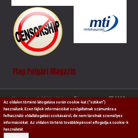
Flag Polgári Magazin
Kapcsolat
Médiaajánlat
Impresszum
GDPR
Az oldalon történő látogatása során cookie-kat (“sütiket”)
használunk.
Ezen fájlok információkat szolgáltatnak számunkra a
felhasználó oldallátogatási szokásairól, de nem tárolnak személyes
RSS
információkat. Az oldalon történő továbblépéssel elfogadja a cookie-k
Copyright © 2009-2026, Flag Polgári Magazin saját
használatát.
cikkeinek átvétele, másolása csak a forrás
Elfogadom