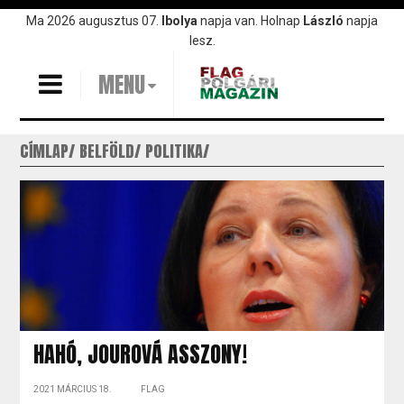
Ugrás
Ma 2026 augusztus 07.
Ibolya
napja van. Holnap
László
napja
a
lesz.
tartalomra
MENU
CÍMLAP
BELFÖLD
POLITIKA
HAHÓ, JOUROVÁ ASSZONY!
2021 MÁRCIUS 18.
FLAG