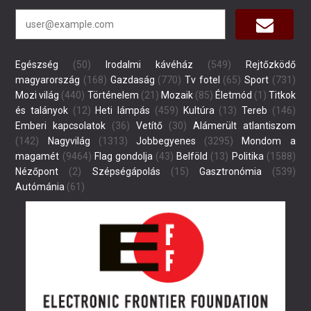
Egészség
(50)
Irodalmi kávéház
(549)
Rejtőzködő
magyarország
(168)
Gazdaság
(770)
Tv fotel
(65)
Sport
(731)
Mozi világ
(440)
Történelem
(21)
Mozaik
(85)
Életmód
(1)
Titkok
és talányok
(12)
Heti lámpás
(459)
Kultúra
(13)
Tereb
(146)
Emberi kapcsolatok
(36)
Vetítő
(30)
Alámerült atlantiszom
(142)
Nagyvilág
(1313)
Jobbegyenes
(3295)
Mondom a
magamét
(9464)
Flag gondolja
(43)
Belföld
(13)
Politika
(1588)
Nézőpont
(2)
Szépségápolás
(15)
Gasztronómia
(539)
Autómánia
(61)