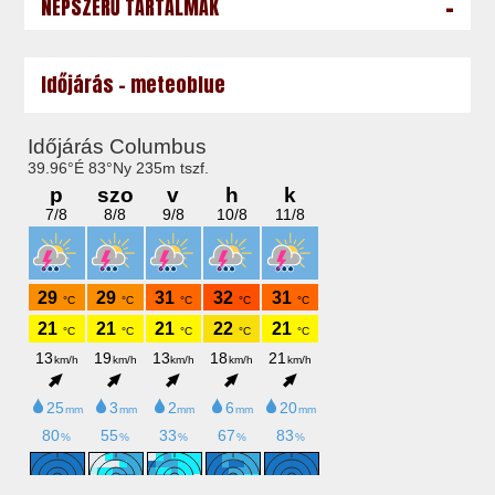
-
NÉPSZERŰ TARTALMAK
Időjárás - meteoblue