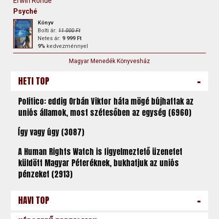
Erwin Rohde
Psyché
Könyv
Bolti ár:
11 000 Ft
Netes ár:
9 999 Ft
9%
kedvezménnyel
Magyar Menedék Könyvesház
-
HETI TOP
Politico: eddig Orbán Viktor háta mögé bújhattak az
uniós államok, most szétesőben az egység (6960)
Így vagy úgy (3087)
A Human Rights Watch is figyelmeztető üzenetet
küldött Magyar Péteréknek, bukhatjuk az uniós
pénzeket (2913)
-
HAVI TOP