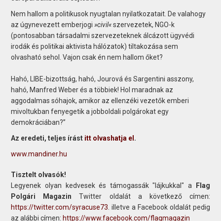
Nem hallom a politikusok nyugtalan nyilatkozatait. De valahogy
az úgynevezett emberjogi
»civil«
szervezetek, NGO-k
(pontosabban társadalmi szervezeteknek álcázott ügyvédi
irodák és politikai aktivista hálózatok) tiltakozása sem
olvasható sehol. Vajon csak én nem hallom őket?
Hahó, LIBE-bizottság, hahó, Jourová és Sargentini asszony,
hahó, Manfred Weber és a többiek! Hol maradnak az
aggodalmas sóhajok, amikor az ellenzéki vezetők emberi
mivoltukban fenyegetik a jobboldali polgárokat egy
demokráciában?”
Az eredeti, teljes írást
itt olvashatja el
.
www.mandiner.hu
Tisztelt olvasók!
Legyenek olyan kedvesek és támogassák "lájkukkal" a
Flag
Polgári Magazin
Twitter oldalát a következő címen:
https://twitter.com/syracuse73
. illetve a Facebook oldalát pedig
az alábbi címen:
https://www.facebook.com/flagmagazin