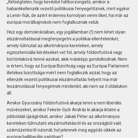
„Kétségtelen, hogy kevésbé hátborzongató, amikor a
habarékellenzék vezető politikusai fenyegetőznek, mint egykor
a Lenin-fiúk, de azért érdemes komolyan venni őket, ha már az
európai morálbajnokok nem foglalkoznak velük.
Hisz egy demokráciában, egy jogállamban (!) nem lehet olyan
elszámoltatással megfenyegetni a politikai ellenfeleinket,
amely túlmutat az alkotmányos kereteken, amely
egzisztenciális kérdéseket vet fel, amely földönfutóvá vagy
börtönlakóvá tenné azokat, akik másképp gondolkodnak. Nem
is értem, hogy az Európai Bizottság vagy az Európai Parlament
illetékes bizottsága miért nem foglalkozik azzal, hogy az
ellenzék vezető politikusai elszámoltatás helyett ma már
leszámolással fenyegetnek mindenkit, aki nem az ő oldalukon
áll.
Amikor Gyurcsány földönfutóvá akarja tenni a nem liberális
művészeket, amikor Fekete-Győr András ki akarja iktatni a
jobboldali újságírókat, amikor Jakab Péter az alkotmányos
kereteken túlmutató elszámoltatásról és az országból való
száműzetésről vizionál, hol jelennek meg aggódó cikkek az
európai balliberális sajtóban?