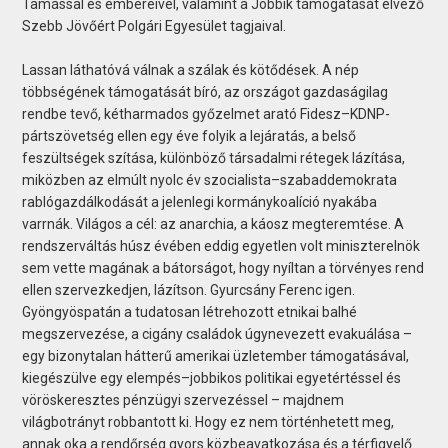
Tamással és embereivel, valamint a Jobbik támogatását élvező
Szebb Jövőért Polgári Egyesület tagjaival.
Lassan láthatóvá válnak a szálak és kötődések. A nép
többségének támogatását bíró, az országot gazdaságilag
rendbe tevő, kétharmados győzelmet arató Fidesz–KDNP-
pártszövetség ellen egy éve folyik a lejáratás, a belső
feszültségek szítása, különböző társadalmi rétegek lázítása,
miközben az elmúlt nyolc év szocialista–szabaddemokrata
rablógazdálkodását a jelenlegi kormánykoalíció nyakába
varrnák. Világos a cél: az anarchia, a káosz megteremtése. A
rendszerváltás húsz évében eddig egyetlen volt miniszterelnök
sem vette magának a bátorságot, hogy nyíltan a törvényes rend
ellen szervezkedjen, lázítson. Gyurcsány Ferenc igen.
Gyöngyöspatán a tudatosan létrehozott etnikai balhé
megszervezése, a cigány családok úgynevezett evakuálása –
egy bizonytalan hátterű amerikai üzletember támogatásával,
kiegészülve egy elempés–jobbikos politikai egyetértéssel és
vöröskeresztes pénzügyi szervezéssel – majdnem
világbotrányt robbantott ki. Hogy ez nem történhetett meg,
annak oka a rendőrség gyors közbeavatkozása és a térfigyelő