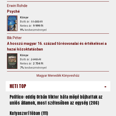
Erwin Rohde
Psyché
Könyv
Bolti ár:
11 000 Ft
Netes ár:
9 999 Ft
9%
kedvezménnyel
Illik Péter
A hosszú magyar 16. század törésvonalai és értékelései a
hazai közoktatásban
Könyv
Bolti ár:
2 940 Ft
Netes ár:
2 734 Ft
7%
kedvezménnyel
Magyar Menedék Könyvesház
-
HETI TOP
Politico: eddig Orbán Viktor háta mögé bújhattak az
uniós államok, most szétesőben az egység (206)
Kutyaszorítóban (111)