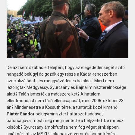
De azt sem szabad elfelejteni, hogy az elégedetlenséget szító,
hang­adó belügyi dolgozók egy része a Kádár-rendszerben
szocializálódott, és meggyőződéses baloldali. Miért nem
lázongtak Medgyessy, Gyurcsány és Bajnai miniszterelnöksége
alatt? Talán ismerték a módszereiket? A hatalom
ellentmondást nem tűrő ellencsapását, mint 2006. október 23-
án? Mindenesetre a Kossuth térre, a tüntetők közé kimenő
Pintér Sándor
belügyminiszter határozottságával,
bátorságával most még megmentette a helyzetet. De mi lesz
később? Gyurcsány ámokfutása nem fog véget érni: éppen
saját pártját, az MSZP-t akarja szétverni, és önnön képére