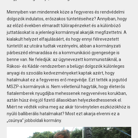
Mennyiben van mindennek köze a fegyveres és rendvédelmi
dolgozók indulatos, erőszakos tüntetéseihez? Annyiban, hogy
az előző években elmaradt túlórapénzeket és a különböző
juttatásokat is a jelenlegi kormánnyal akarják megfizettetni. A
kialakult helyzet elfajulásáért, és hogy ennyi félrevezetett
tüntetőt az utcára tudtak vezényelni, abban a kormányzati
párbeszéd elmaradása és a kommunikáció gyengesége is
benne van. Ne feledjük: az úgynevezett kommunistáknál, a
Rákosi- és Kádár-rendszerben a belügyi dolgozók különleges
anyagi és szociális kedvezményeket kaptak azért, hogy
hatalmukat ez a fegyveres erő megvédje. Ezt tették a jogutód
MSZP-s kormányok is. Nem véletlenül hagyták, hogy életerős
fiatalemberek nyugdíjba mehessenek negyvenéves korukban,
aztán húsz évig jól fizető állasokban helyezkedhessenek el.
Miért ne védték volna meg az akár törvénytelen eszközökhöz is
nyúló balliberális hatalmakat? Most ezt akarja elvenni ez a
„csúnya” jobboldali kormány.