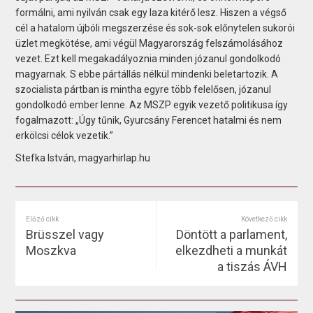
formálni, ami nyilván csak egy laza kitérő lesz. Hiszen a végső
cél a hatalom újbóli megszerzése és sok-sok előnytelen sukorói
üzlet megkötése, ami végül Magyarország felszámolásához
vezet. Ezt kell megakadályoznia minden józanul gondolkodó
magyarnak. S ebbe pártállás nélkül mindenki beletartozik. A
szocialista pártban is mintha egyre több felelősen, józanul
gondolkodó ember lenne. Az MSZP egyik vezető politikusa így
fogalmazott: „Úgy tűnik, Gyurcsány Ferencet hatalmi és nem
erkölcsi célok vezetik.”
Stefka István, magyarhirlap.hu
Előző cikk
Következő cikk
Brüsszel vagy
Döntött a parlament,
Moszkva
elkezdheti a munkát
a tiszás ÁVH