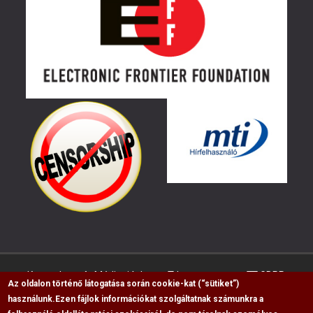
Kapcsolat
Médiaajánlat
Impresszum
GDPR
Az oldalon történő látogatása során cookie-kat (“sütiket”)
használunk.
Ezen fájlok információkat szolgáltatnak számunkra a