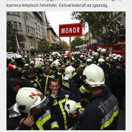
kamera leleplező felvételei. Szóval kiderült az igazság.