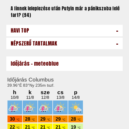
A finnek leleplezése után Putyin már a pánikszoba felé
tart? (94)
-
HAVI TOP
-
NÉPSZERŰ TARTALMAK
Időjárás - meteoblue