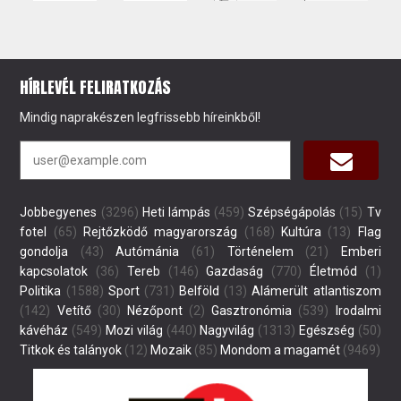
HÍRLEVÉL FELIRATKOZÁS
Mindig naprakészen legfrissebb híreinkből!
Jobbegyenes
(3296)
Heti lámpás
(459)
Szépségápolás
(15)
Tv
fotel
(65)
Rejtőzködő magyarország
(168)
Kultúra
(13)
Flag
gondolja
(43)
Autómánia
(61)
Történelem
(21)
Emberi
kapcsolatok
(36)
Tereb
(146)
Gazdaság
(770)
Életmód
(1)
Politika
(1588)
Sport
(731)
Belföld
(13)
Alámerült atlantiszom
(142)
Vetítő
(30)
Nézőpont
(2)
Gasztronómia
(539)
Irodalmi
kávéház
(549)
Mozi világ
(440)
Nagyvilág
(1313)
Egészség
(50)
Titkok és talányok
(12)
Mozaik
(85)
Mondom a magamét
(9469)