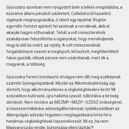
Gyurcsány azonban nem nyugodott bele a békés megoldásba, a
közvetve állami pénzből üdültetett, Csillebércről hazatérő
cigányok megnyugvásába, ő rátett egy lapáttal. Rögtön
egymillió forintot ajánlott fel azoknak a romáknak, akik el
akarják hagyni otthonaikat. Tehát a volt miniszterelnök
szabályosan felszólította a cigányokat, hogy meneküljenek.
Hogy ki elől és miért, az rejtély. A volt miniszterelnök
forgatókönyve szerint a meglopott, kifosztott, megfélemlített
falusi gazdák, idősek persze nem számítanak, mert ők a
magyarok, a többség.
Gyurcsány Ferenc bomlasztó étvágya nem állt meg a jelképnek
számító Gyöngyöspatánál. Miután az Alkotmánybíróság úgy
döntött, hogy alkotmányellenes a végkielégítésekre kirótt 98
százalékos különadó, újra hallatta szavát, túllicitálva a bíróság
döntését. Nem törődve az MSZMP–MSZP–SZDSZ örökségével,
a húszezermilliárdos adósságállománnyal, nyilatkozatában az
állampolgári adózási fegyelem megtagadására hívta fel a
hatalmas végkielégítések haszonélvezőit. Mi ez, ha nem
Magyarország rendje, biztonsága elleni lázítás?!