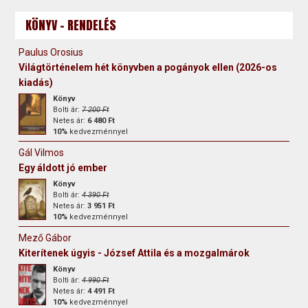
KÖNYV - RENDELÉS
Paulus Orosius
Világtörténelem hét könyvben a pogányok ellen (2026-os
kiadás)
Könyv
Bolti ár:
7 200 Ft
Netes ár:
6 480 Ft
10%
kedvezménnyel
Gál Vilmos
Egy áldott jó ember
Könyv
Bolti ár:
4 390 Ft
Netes ár:
3 951 Ft
10%
kedvezménnyel
Mező Gábor
Kiterítenek úgyis - József Attila és a mozgalmárok
Könyv
Bolti ár:
4 990 Ft
Netes ár:
4 491 Ft
10%
kedvezménnyel