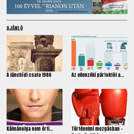
AJÁNLÓ
A lánchídi csata 1986
Az ellenzéki pártoktól a...
Kálmánolga nem érti...
Történelmi mozgásban -