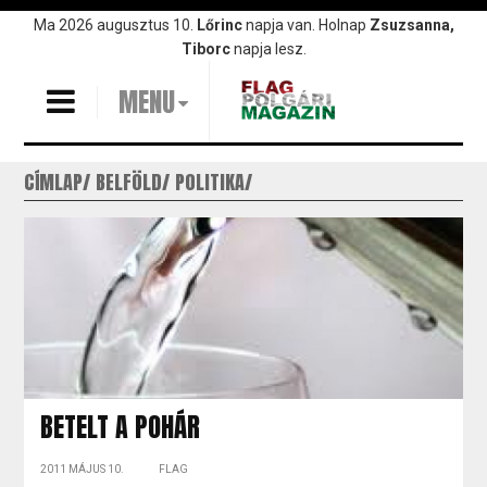
Ugrás
Ma 2026 augusztus 10.
Lőrinc
napja van. Holnap
Zsuzsanna,
a
Tiborc
napja lesz.
tartalomra
MENU
CÍMLAP
BELFÖLD
POLITIKA
BETELT A POHÁR
2011 MÁJUS 10.
FLAG