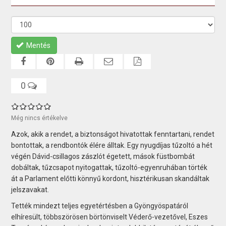
Mentés
0
Még nincs értékelve
Azok, akik a rendet, a biztonságot hivatottak fenntartani, rendet
bontottak, a rendbontók élére álltak. Egy nyugdíjas tűzoltó a hét
végén Dávid-csillagos zászlót égetett, mások füstbombát
dobáltak, tűzcsapot nyitogattak, tűzoltó-egyenruhában törték
át a Parlament előtti könnyű kordont, hisztérikusan skandáltak
jelszavakat.
Tették mindezt teljes egyetértésben a Gyöngyöspatáról
elhíresült, többszörösen börtönviselt Véderő-vezetővel, Eszes