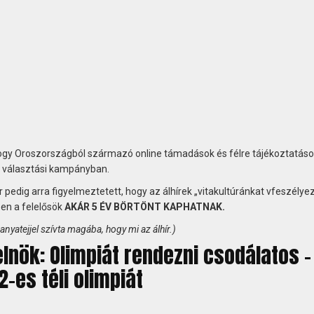
 hogy Oroszországból származó online támadások és félre tájékoztatás
a választási kampányban.
edig arra figyelmeztetett, hogy az álhírek „vitakultúránkat vfeszélyez
en a felelősök
AKÁR 5 ÉV BÖRTÖNT KAPHATNAK.
anyatejjel szívta magába, hogy mi az álhír.)
elnök: Olimpiát rendezni csodálatos –
-es téli olimpiát