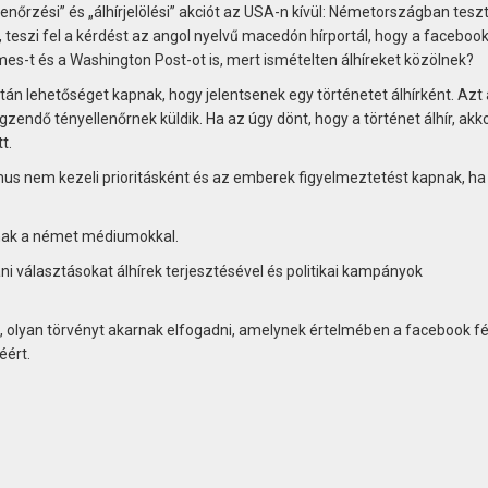
enőrzési” és „álhírjelölési” akciót az USA-n kívül: Németországban teszt
 teszi fel a kérdést az angol nyelvű macedón hírportál, hogy a faceboo
es-t és a Washington Post-ot is, mert ismételten álhíreket közölnek?
n lehetőséget kapnak, hogy jelentsenek egy történetet álhírként. Azt 
égzendő tényellenőrnek küldik. Ha az úgy dönt, hogy a történet álhír, akk
t.
itmus nem kezeli prioritásként és az emberek figyelmeztetést kapnak, h
lnak a német médiumokkal.
ni választásokat álhírek terjesztésével és politikai kampányok
lyan törvényt akarnak elfogadni, amelynek értelmében a facebook fél 
éért.