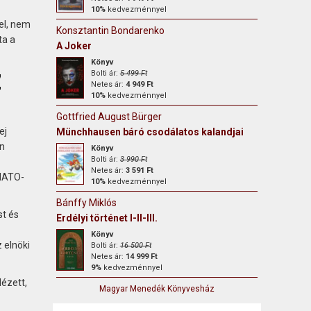
10%
kedvezménnyel
el, nem
Konsztantin Bondarenko
ta a
A Joker
Könyv
z
Bolti ár:
5 499 Ft
Netes ár:
4 949 Ft
10%
kedvezménnyel
Gottfried August Bürger
ej
Münchhausen báró csodálatos kalandjai
án
Könyv
Bolti ár:
3 990 Ft
Netes ár:
3 591 Ft
 NATO-
10%
kedvezménnyel
Bánffy Miklós
st és
Erdélyi történet I-II-III.
Könyv
 elnöki
Bolti ár:
16 500 Ft
Netes ár:
14 999 Ft
9%
kedvezménnyel
ézett,
Magyar Menedék Könyvesház