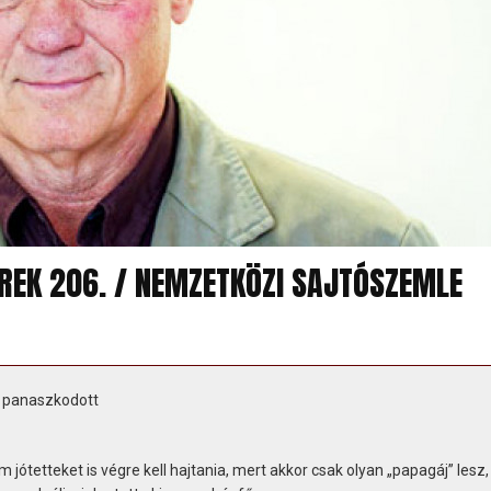
ÍREK 206. / NEMZETKÖZI SAJTÓSZEMLE
” panaszkodott
jótetteket is végre kell hajtania, mert akkor csak olyan „papagáj” lesz,