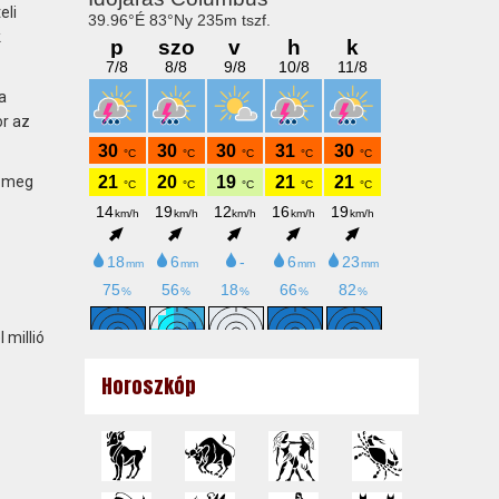
eli
k
a
or az
a meg
millió
Horoszkóp