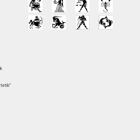
ok
tetik”