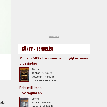
hirdetés
KÖNYV - RENDELÉS
Mohács 500 - Sorszámozott, gyűjteményes
díszkiadás
Könyv
Bolti ár:
16 600 Ft
Netes ár:
14 940 Ft
10%
kedvezménnyel
Bohumil Hrabal
Hóvirágünnep
Könyv
 aki
Bolti ár:
5 499 Ft
Netes ár:
4 949 Ft