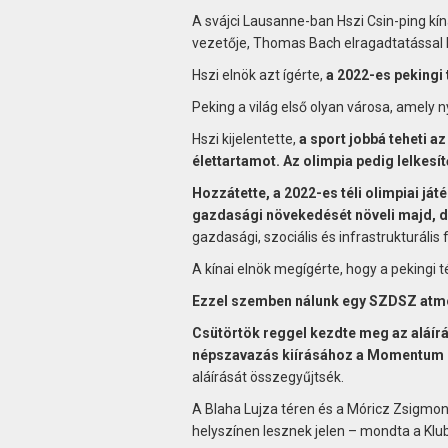
A svájci Lausanne-ban Hszi Csin-ping kí
vezetője, Thomas Bach elragadtatással b
Hszi elnök azt ígérte,
a 2022-es pekingi 
Peking a világ első olyan városa, amely nyá
Hszi kijelentette,
a sport jobbá teheti az
élettartamot. Az olimpia pedig lelkesít
Hozzátette, a 2022-es téli olimpiai j
gazdasági növekedését növeli majd, de 
gazdasági, szociális és infrastrukturális 
A kínai elnök megígérte, hogy a pekingi té
Ezzel szemben nálunk egy SZDSZ atmos
Csütörtök reggel kezdte meg az aláí
népszavazás kiírásához a Momentum
aláírását összegyűjtsék.
A Blaha Lujza téren és a Móricz Zsigmond 
helyszínen lesznek jelen – mondta a Klu