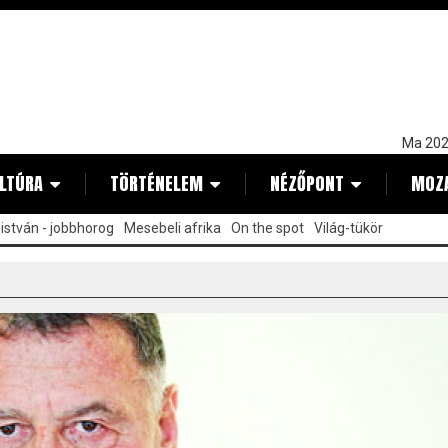
Ma 202
LTÚRA
TÖRTÉNELEM
NÉZŐPONT
MOZ
istván - jobbhorog
Mesebeli afrika
On the spot
Világ-tükör