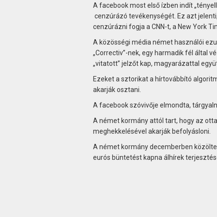
A facebook most első ízben indít „tényell
cenzúrázó tevékenységét. Ez azt jelenti,
cenzúrázni fogja a CNN-t, a New York Tim
A közösségi média német használói ezutá
„Correctiv”-nek, egy harmadik fél által v
„vitatott” jelzőt kap, magyarázattal együt
Ezeket a sztorikat a hírtovábbító algor
akarják osztani.
A facebook szóvivője elmondta, tárgya
A német kormány attól tart, hogy az otta
meghekkelésével akarják befolyásloni.
A német kormány decemberben közölte, o
eurós büntetést kapna álhírek terjesztés