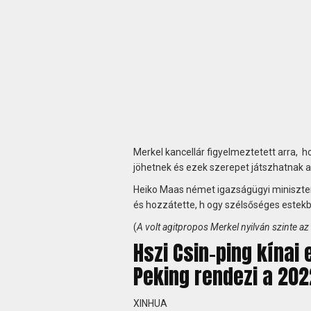
Merkel kancellár figyelmeztetett arra,
jöhetnek és ezek szerepet játszhatnak 
Heiko Maas német igazságügyi miniszter p
és hozzátette, h ogy szélsőséges estekb
(
A volt agitpropos Merkel nyilván szinte az 
Hszi Csin-ping kínai 
Peking rendezi a 2022
XINHUA