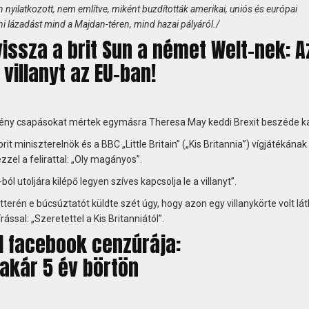
nyilatkozott, nem említve, miként buzdították amerikai, uniós és európai
ni lázadást mind a Majdan-téren, mind hazai pályáról./
vissza a brit Sun a német Welt-nek: A
 villanyt az EU-ban!
emény csapásokat mértek egymásra Theresa May keddi Brexit beszéde k
t miniszterelnök és a BBC „Little Britain” („Kis Britannia”) vígjátékának 
zzel a felirattal: „Oly magányos”.
l utoljára kilépő legyen szíves kapcsolja le a villanyt”.
terén e búcsúztatót küldte szét úgy, hogy azon egy villanykörte volt lát
ással: „Szeretettel a Kis Britanniától”.
 facebook cenzúrája:
 akár 5 év börtön