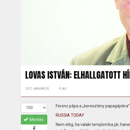
LOVAS ISTVÁN: ELHALLGATOTT H
2017 JANUÁR 20.
FLAG
Ferenc pápa a „keresztény papagájokra
RUSSIA TODAY
Mentés
Nem elég, ha valaki templomba jár, hanem 