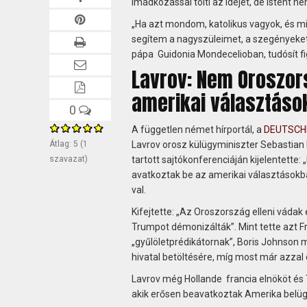
imádkozással tölti az idejét, de Istent ne
„Ha azt mondom, katolikus vagyok, és 
segítem a nagyszüleimet, a szegényeket
pápa Guidonia Mondecelioban, tudósít fi
Lavrov: Nem Oroszor
amerikai választáso
0
A független német hírportál, a
DEUTSCH
Átlag:
5
(
1
Lavrov orosz külügyminiszter Sebastian
szavazat)
tartott sajtókonferenciáján kijelentett
avatkoztak be az amerikai választásokb
val.
Kifejtette: „Az Oroszország elleni vádak
Trumpot démonizálták”. Mint tette azt F
„gyűlöletprédikátornak”, Boris Johnson 
hivatal betöltésére, míg most már azzal 
Lavrov még Hollande francia elnököt és 
akik erősen beavatkoztak Amerika belüg