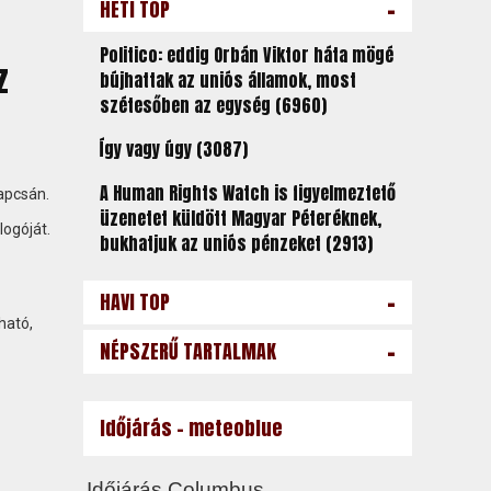
-
HETI TOP
Politico: eddig Orbán Viktor háta mögé
z
bújhattak az uniós államok, most
szétesőben az egység (6960)
Így vagy úgy (3087)
A Human Rights Watch is figyelmeztető
apcsán.
üzenetet küldött Magyar Péteréknek,
logóját.
bukhatjuk az uniós pénzeket (2913)
-
HAVI TOP
ható,
-
NÉPSZERŰ TARTALMAK
Időjárás - meteoblue