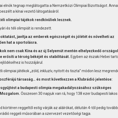
nai elnök tegnap meglátogatta a Nemzetközi Olimpiai Bizottságot. Anna
eszélt a kínai vezető látogatásáról.
téli olimpiai tájékok rendkívüliek lesznek.
ri és téli olimpiát is rendezett.
 oktatást, javítja az emberek egészségét és jólétét és növelheti az
ően hat a sportolásra.
átékok nem csak Kína és az új Selyemút mentén elhelyezkedő országo
erősíti a térség békéjét és stabilitását.
Egyben az északi Hebei tar
fejlődéséhez is hozzájárul.
li olimpiai játékok „zöld, inkluzív, nyitott és tiszta” módon lesz megren
zférájú társaság… és most következzen a Klubrádió jelentése:
rásgyűjtést a budapesti olimpia megakadályozásához szükséges
 Mozgalom.
Összesen 30 napjuk van rá, hogy 138 ezer budapesti lakos
körtéren reggeltől estig várják az aláírókat, délután 4-től pedig tovább
brádió reggeli műsorában a szervezet vezetőségi tagja.