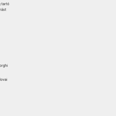
 tartó
rást
orghi
dovai