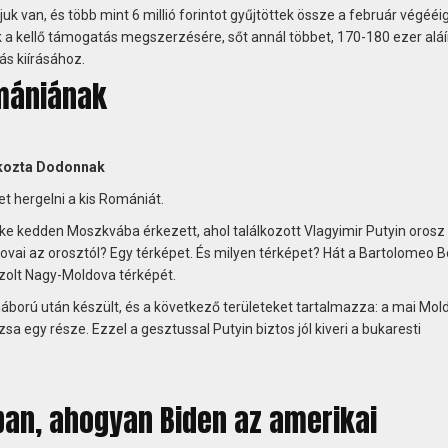
uk van, és több mint 6 millió forintot gyűjtöttek össze a február végééig
k a kellő támogatás megszerzésére, sőt annál többet, 170-180 ezer aláí
s kiírásához.
mániának
ékozta Dodonnak
et hergelni a kis Romániát.
ke kedden Moszkvába érkezett, ahol találkozott Vlagyimir Putyin orosz
ovai az orosztól? Egy térképet. És milyen térképet? Hát a Bartolomeo B
zolt Nagy-Moldova térképét.
ború után készült, és a következő területeket tartalmazza: a mai Mol
 egy része. Ezzel a gesztussal Putyin biztos jól kiveri a bukaresti
ban, ahogyan Biden az amerikai