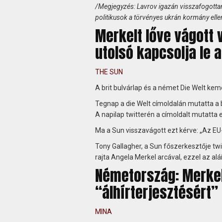
/Megjegyzés: Lavrov igazán visszafogottan 
politikusok a törvényes ukrán kormány elle
Merkelt lőve vágott 
utolsó kapcsolja le a
THE SUN
A brit bulvárlap és a német Die Welt k
Tegnap a die Welt címoldalán mutatta a bri
A napilap twitterén a címoldalt mutatta e
Ma a Sun visszavágott ezt kérve: „Az EU-bó
Tony Gallagher, a Sun főszerkesztője twit
rajta Angela Merkel arcával, ezzel az aláír
Németország: Merkel
“álhírterjesztésért”
MINA