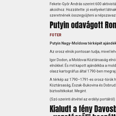
Fekete-Győr András szerint 600 aktivistáj
akcióhoz. Hozzátette: jó esélyeket látna
szeretnének összegyűjteni a népszavazá
Putyin odavágott Ro
FOTER
Putyin Nagy-Moldova térképét ajánd
Az orosz elnök pontosan tudja, mivel leh
Igor Dodon, a Moldovai Köztársaság elnö
elnökkel. És mit kapott ajándékba a mold
olasz kartográfus által 1790-ben megraj
A térkép az 1790–1791-es orosz-török há
Köztársaság, Észak-Bukovina és Dobrudzsa
biztosítékokat. Megint.
(Szó szerinti átvétel az erdélyi portálról)
Kialudt a fény Davos