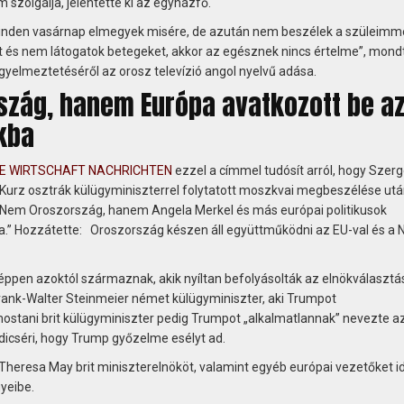
m szolgálja, jelentette ki az egyházfő.
minden vasárnap elmegyek misére, de azután nem beszélek a szüleimm
 és nem látogatok betegeket, akkor az egésznek nincs értelme”, mond
gyelmeztetéséről az orosz televízió angol nyelvű adása.
szág, hanem Európa avatkozott be a
kba
E WIRTSCHAFT NACHRICHTEN
ezzel a címmel tudósít arról, hogy Szerg
 Kurz osztrák külügyminiszterrel folytatott moszkvai megbeszélése ut
e: „Nem Oroszország, hanem Angela Merkel és más európai politikusok
a.” Hozzátette: Oroszország készen áll együttműködni az EU-val és a
 éppen azoktól származnak, akik nyíltan befolyásolták az elnökválasztá
rank-Walter Steinmeier német külügyminiszter, aki Trumpot
mostani brit külügyminiszter pedig Trumpot „alkalmatlannak” nevezte az
dicséri, hogy Trump győzelme esélyt ad.
Theresa May brit miniszterelnököt, valamint egyéb európai vezetőket id
yeibe.