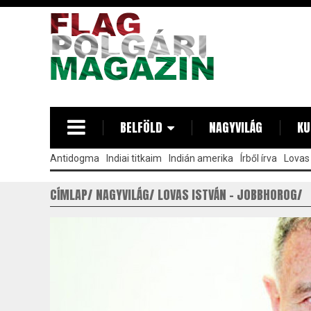
Ugrás
a
tartalomra
BELFÖLD
NAGYVILÁG
KU
Antidogma
Indiai titkaim
Indián amerika
Írből írva
Lovas 
CÍMLAP
NAGYVILÁG
LOVAS ISTVÁN - JOBBHOROG