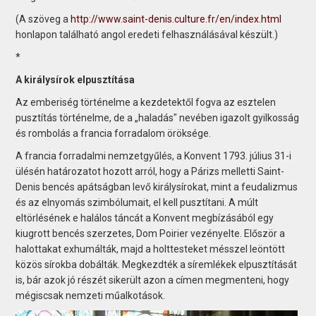
(A szöveg a
http://www.saint-denis.culture.fr/en/index.html
honlapon található angol eredeti felhasználásával készült.)
*
A királysírok elpusztítása
Az emberiség történelme a kezdetektől fogva az esztelen
pusztítás történelme, de a „haladás" nevében igazolt gyilkosság
és rombolás a francia forradalom öröksége.
A francia forradalmi nemzetgyűlés, a Konvent 1793. július 31-i
ülésén határozatot hozott arról, hogy a Párizs melletti Saint-
Denis bencés apátságban levő királysírokat, mint a feudalizmus
és az elnyomás szimbólumait, el kell pusztítani. A múlt
eltörlésének e halálos táncát a Konvent megbízásából egy
kiugrott bencés szerzetes, Dom Poirier vezényelte. Először a
halottakat exhumálták, majd a holttesteket mésszel leöntött
közös sírokba dobálták. Megkezdték a síremlékek elpusztítását
is, bár azok jó részét sikerült azon a címen megmenteni, hogy
mégiscsak nemzeti műalkotások.