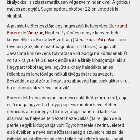
királyokkal, s szisztematikusan végezve mindenkivel. A gótikus
művészet atyját, Suger apátot, október 22-én vetették ki
sírjából.
A javaslat előterjesztője egy nagyszájú fiatalember,
Bertrand
Barère de Vieuzac
, Hautes-Pyrénées megye konventbeli
képviselője s a Közüdvi Bizottság (
Comité de salut public
- amit
tévesen „közjóléti" bizottságnak is fordítanak) tagja volt.
Javaslata konzekvens folytatása volt addigi működésének. Ő
volt a királyt elítélő ülések elnöke és a király kihallgatója, aki a
Hegypárt többi tagjával együtt a király haladéktalan és
fellebbezés lehetősége nélküli kivégzésére szavazott.
Beszédét azzal zárta, hogy „a szabadság fája csak akkor virul,
ha a tirannusok vérével öntözik".
Barére dél-franciaországi nemesi családból származott, apja
és ő maga ügyvéd, a bátyja pap. Forradalmi hevületében
nemcsak a terror egyik fő mozgatója, hanem a katolikus
államvallás helyébe tervezett haza-vallás ('la religion de la
patrie') egyik kidolgozója volt. Egyik hittétele szerint, „életed
első éveiben a nevelést a Köztársaság a szüleidre bízza, de
mihelyt az intelligenciád elég fejlett, büszkén követeli jogait