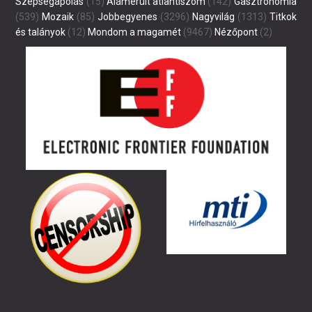
Szépségápolás
(15)
Alámerült atlantiszom
(142)
Gasztronómia
(539)
Mozaik
(85)
Jobbegyenes
(3296)
Nagyvilág
(1313)
Titkok
és talányok
(12)
Mondom a magamét
(9467)
Nézőpont
(2)