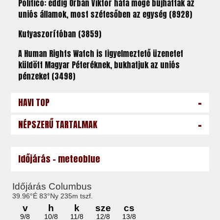
Politico: eddig Orbán Viktor háta mögé bújhattak az
uniós államok, most szétesőben az egység (8928)
Kutyaszorítóban (3859)
A Human Rights Watch is figyelmeztető üzenetet
küldött Magyar Péteréknek, bukhatjuk az uniós
pénzeket (3498)
-
HAVI TOP
-
NÉPSZERŰ TARTALMAK
Időjárás - meteoblue