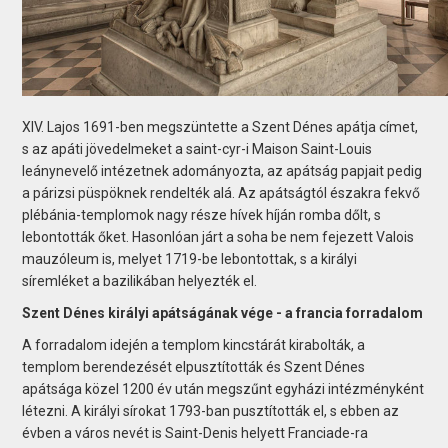
XIV. Lajos 1691-ben megszüntette a Szent Dénes apátja címet,
s az apáti jövedelmeket a saint-cyr-i Maison Saint-Louis
leánynevelő intézetnek adományozta, az apátság papjait pedig
a párizsi püspöknek rendelték alá. Az apátságtól északra fekvő
plébánia-templomok nagy része hívek híján romba dőlt, s
lebontották őket. Hasonlóan járt a soha be nem fejezett Valois
mauzóleum is, melyet 1719-be lebontottak, s a királyi
síremléket a bazilikában helyezték el.
Szent Dénes királyi apátságának vége - a francia forradalom
A forradalom idején a templom kincstárát kirabolták, a
templom berendezését elpusztították és Szent Dénes
apátsága közel 1200 év után megszűnt egyházi intézményként
létezni. A királyi sírokat 1793-ban pusztították el, s ebben az
évben a város nevét is Saint-Denis helyett Franciade-ra