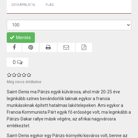
2010 ÁPRILIS 16.
FLAG
Mentés
0
Még nincs értékelve
Saint-Denis ma Párizs egyik külvárosa, ahol már 20-25 éve
leginkább színes bevándorlók laknak egykor a francia
munkásoknak épített hatalmas lakótelepeken. Ami egykor a
Francia Kommunista Párt egyik fő erőssége volt, ma leginkább a
Párizs-Dakar rallye másik végére, az afrikai nagyvárosra
emlékeztet.
Saint-Denis egykor egy Párizs-környéki kisváros volt, benne az