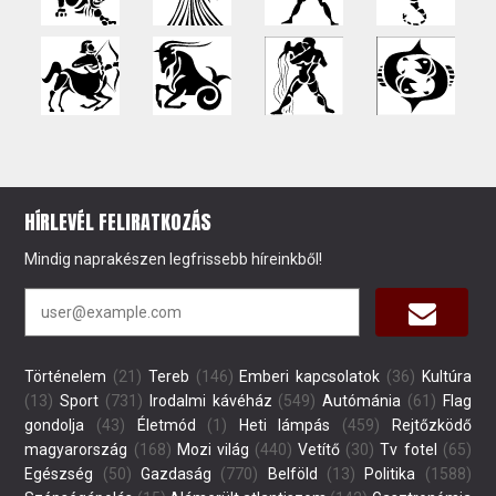
HÍRLEVÉL FELIRATKOZÁS
Mindig naprakészen legfrissebb híreinkből!
Történelem
(21)
Tereb
(146)
Emberi kapcsolatok
(36)
Kultúra
(13)
Sport
(731)
Irodalmi kávéház
(549)
Autómánia
(61)
Flag
gondolja
(43)
Életmód
(1)
Heti lámpás
(459)
Rejtőzködő
magyarország
(168)
Mozi világ
(440)
Vetítő
(30)
Tv fotel
(65)
Egészség
(50)
Gazdaság
(770)
Belföld
(13)
Politika
(1588)