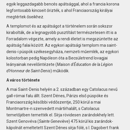
egyik leggazdagabb bencés apátsággal, ahol a francia korona
legfontosabb kincseit őrizték, s ahol Franciaország királyai
megtértek őseikhez.
A templomot és az apátságot a történelem során sokszor
kirabolták, de a legnagyobb pusztítást természetesen itt is a
Forradalom végezte, amely a rendi életet is megszüntette az
apátság falai között. Az egykori apátsági templom ma saint-
denis-i püspök székesegyháza, nemzeti műemlék, az egykori
kolostorban pedig Napóleon óta a Becsületrend lovagjai
leányainak nevelőintézete (
Maison d'Éducation de la Légion
d'Honneur de Saint-Denis
) működik.
A város története
A mai Saint-Denis helyén a 2. században egy Catolacus nevű
gall-római falu állt. Szent Dénes, Párizs első püspöke és
Franciaország későbbi védőszentje, 250 körül a mai
Montmartre-n szenvedett mártírhalált, s Catolacus
temetőjében temették el. Sírja rövidesen zarándokhely lett.
Szent Genovéva (
Sainte Geneviève
) 475 körül kis zarándok-
kápolnát emeltetett Szent Dénes sírja fölé, s I. Dagobert frank