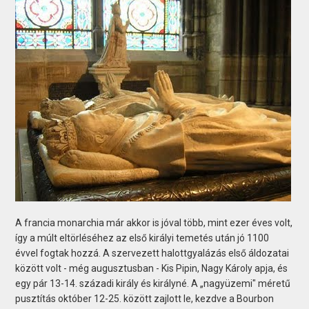
A francia monarchia már akkor is jóval több, mint ezer éves volt,
így a múlt eltörléséhez az első királyi temetés után jó 1100
évvel fogtak hozzá. A szervezett halottgyalázás első áldozatai
között volt - még augusztusban - Kis Pipin, Nagy Károly apja, és
egy pár 13-14. századi király és királyné. A „nagyüzemi" méretű
pusztítás október 12-25. között zajlott le, kezdve a Bourbon