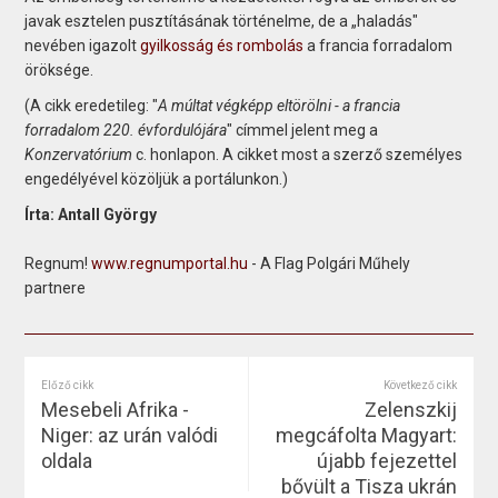
javak esztelen pusztításának történelme, de a „haladás"
nevében igazolt
gyilkosság és rombolás
a francia forradalom
öröksége.
(A cikk eredetileg: "
A múltat végképp eltörölni - a francia
forradalom 220. évfordulójára
" címmel jelent meg a
Konzervatórium
c. honlapon. A cikket most a szerző személyes
engedélyével közöljük a portálunkon.)
Írta: Antall György
Regnum!
www.regnumportal.hu
- A Flag Polgári Műhely
partnere
Előző cikk
Következő cikk
Mesebeli Afrika -
Zelenszkij
Niger: az urán valódi
megcáfolta Magyart:
oldala
újabb fejezettel
bővült a Tisza ukrán