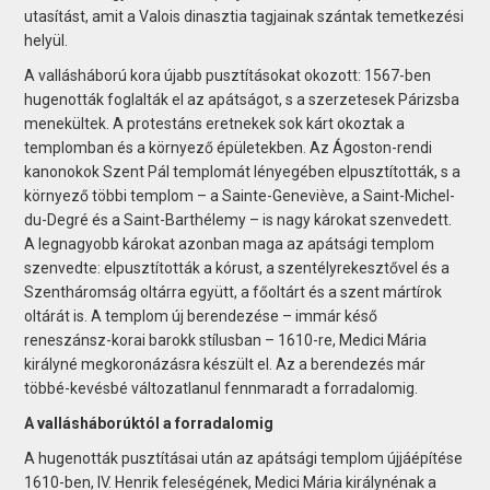
utasítást, amit a Valois dinasztia tagjainak szántak temetkezési
helyül.
A vallásháború kora újabb pusztításokat okozott: 1567-ben
hugenották foglalták el az apátságot, s a szerzetesek Párizsba
menekültek. A protestáns eretnekek sok kárt okoztak a
templomban és a környező épületekben. Az Ágoston-rendi
kanonokok Szent Pál templomát lényegében elpusztították, s a
környező többi templom – a Sainte-Geneviève, a Saint-Michel-
du-Degré és a Saint-Barthélemy – is nagy károkat szenvedett.
A legnagyobb károkat azonban maga az apátsági templom
szenvedte: elpusztították a kórust, a szentélyrekesztővel és a
Szentháromság oltárra együtt, a főoltárt és a szent mártírok
oltárát is. A templom új berendezése – immár késő
reneszánsz-korai barokk stílusban – 1610-re, Medici Mária
királyné megkoronázásra készült el. Az a berendezés már
többé-kevésbé változatlanul fennmaradt a forradalomig.
A vallásháborúktól a forradalomig
A hugenották pusztításai után az apátsági templom újjáépítése
1610-ben, IV. Henrik feleségének, Medici Mária királynénak a