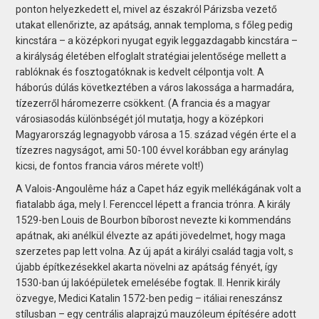
ponton helyezkedett el, mivel az északról Párizsba vezető
utakat ellenőrizte, az apátság, annak temploma, s főleg pedig
kincstára – a középkori nyugat egyik leggazdagabb kincstára –
a királyság életében elfoglalt stratégiai jelentősége mellett a
rablóknak és fosztogatóknak is kedvelt célpontja volt. A
háborús dúlás következtében a város lakossága a harmadára,
tízezerről háromezerre csökkent. (A francia és a magyar
városiasodás különbségét jól mutatja, hogy a középkori
Magyarország legnagyobb városa a 15. század végén érte el a
tízezres nagyságot, ami 50-100 évvel korábban egy aránylag
kicsi, de fontos francia város mérete volt!)
A Valois-Angoulême ház a Capet ház egyik mellékágának volt a
fiatalabb ága, mely I. Ferenccel lépett a francia trónra. A király
1529-ben Louis de Bourbon bíborost nevezte ki kommendáns
apátnak, aki anélkül élvezte az apáti jövedelmet, hogy maga
szerzetes pap lett volna. Az új apát a királyi család tagja volt, s
újabb építkezésekkel akarta növelni az apátság fényét, így
1530-ban új lakóépületek emelésébe fogtak. II. Henrik király
özvegye, Medici Katalin 1572-ben pedig – itáliai reneszánsz
stílusban – egy centrális alaprajzú mauzóleum építésére adott