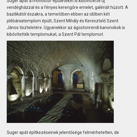
Suger apát a monostor-épületeket is kibővíttette új
vendégházzal és a fényes kerengőre emelet, galériát húzott. A
bazilikától északra, a temetőben ebben az időben két
plébániatemplom épült, Szent Mihály és Keresztelő Szent
János tiszteletére. Ugyanekkor az ágostonrendi kanonokok is
kibővítették templomukat, a Szent Pál templomot.
Suger apát építkezéseinek jelentősége felmérhetetlen, de