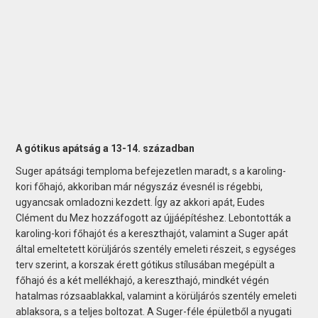
A gótikus apátság a 13-14. században
Suger apátsági temploma befejezetlen maradt, s a karoling-
kori főhajó, akkoriban már négyszáz évesnél is régebbi,
ugyancsak omladozni kezdett. Így az akkori apát, Eudes
Clément du Mez hozzáfogott az újjáépítéshez. Lebontották a
karoling-kori főhajót és a kereszthajót, valamint a Suger apát
által emeltetett körüljárós szentély emeleti részeit, s egységes
terv szerint, a korszak érett gótikus stílusában megépült a
főhajó és a két mellékhajó, a kereszthajó, mindkét végén
hatalmas rózsaablakkal, valamint a körüljárós szentély emeleti
ablaksora, s a teljes boltozat. A Suger-féle épületből a nyugati