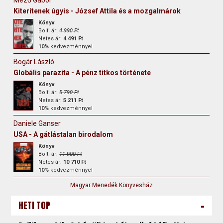
Kiterítenek úgyis - József Attila és a mozgalmárok
Könyv
Bolti ár:
4 990 Ft
Netes ár:
4 491 Ft
10%
kedvezménnyel
Bogár László
Globális parazita - A pénz titkos története
Könyv
Bolti ár:
5 790 Ft
Netes ár:
5 211 Ft
10%
kedvezménnyel
Daniele Ganser
USA - A gátlástalan birodalom
Könyv
Bolti ár:
11 900 Ft
Netes ár:
10 710 Ft
10%
kedvezménnyel
Magyar Menedék Könyvesház
-
HETI TOP