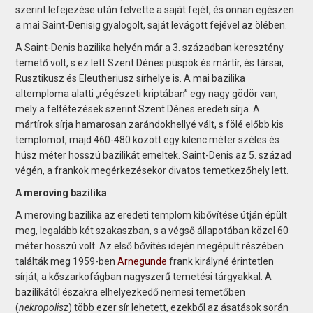
szerint lefejezése után felvette a saját fejét, és onnan egészen
a mai Saint-Denisig gyalogolt, saját levágott fejével az ölében.
A Saint-Denis bazilika helyén már a 3. században keresztény
temető volt, s ez lett Szent Dénes püspök és mártír, és társai,
Rusztikusz és Eleutheriusz sírhelye is. A mai bazilika
altemploma alatti „régészeti kriptában” egy nagy gödör van,
mely a feltétezések szerint Szent Dénes eredeti sírja. A
mártírok sírja hamarosan zarándokhellyé vált, s fölé előbb kis
templomot, majd 460-480 között egy kilenc méter széles és
húsz méter hosszú bazilikát emeltek. Saint-Denis az 5. század
végén, a frankok megérkezésekor divatos temetkezőhely lett.
A meroving bazilika
A meroving bazilika az eredeti templom kibővítése útján épült
meg, legalább két szakaszban, s a végső állapotában közel 60
méter hosszú volt. Az első bővítés idején megépült részében
találták meg 1959-ben
Arnegunde
frank királyné érintetlen
sírját, a kőszarkofágban nagyszerű temetési tárgyakkal. A
bazilikától északra elhelyezkedő nemesi temetőben
(
nekropolisz
) több ezer sír lehetett, ezekből az ásatások során