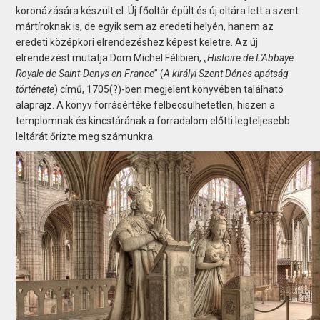
koronázására készült el. Új főoltár épült és új oltára lett a szent
mártíroknak is, de egyik sem az eredeti helyén, hanem az
eredeti középkori elrendezéshez képest keletre. Az új
elrendezést mutatja Dom Michel Félibien, „
Histoire de L'Abbaye
Royale de Saint-Denys en France
” (
A királyi Szent Dénes apátság
története
) című, 1705(?)-ben megjelent könyvében található
alaprajz. A könyv forrásértéke felbecsülhetetlen, hiszen a
templomnak és kincstárának a forradalom előtti legteljesebb
leltárát őrizte meg számunkra.