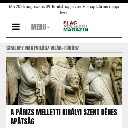
Ugrás
Ma 2026 augusztus 09.
Emőd
napja van. Holnap
Lőrinc
napja
a
lesz.
tartalomra
MENU
CÍMLAP
NAGYVILÁG
VILÁG-TÜKÖR
A PÁRIZS MELLETTI KIRÁLYI SZENT DÉNES
APÁTSÁG