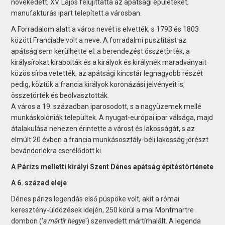
növekedett, XV. Lajos felújíttatta az apátsági épületeket,
manufakturás ipart telepített a városban.
A Forradalom alatt a város nevét is elvették, s 1793 és 1803
között Franciade volt a neve. A forradalmi pusztítást az
apátság sem kerülhette el: a berendezést összetörték, a
királysírokat kirabolták és a királyok és királynék maradványait
közös sírba vetették, az apátsági kincstár legnagyobb részét
pedig, köztük a francia királyok koronázási jelvényeit is,
összetörték és beolvasztották.
A város a 19. században iparosodott, s a nagyüzemek mellé
munkáskolóniák települtek. A nyugat-európai ipar válsága, majd
átalakulása nehezen érintette a várost és lakosságát, s az
elmúlt 20 évben a francia munkásosztály-béli lakosság jórészt
bevándorlókra cserélődött ki.
A Párizs melletti királyi Szent Dénes apátság építéstörténete
A 6. század eleje
Dénes párizs legendás első püspöke volt, akit a római
keresztény-üldözések idején, 250 körül a mai Montmartre
dombon ('
a mártír hegye
') szenvedett mártírhalált. A legenda