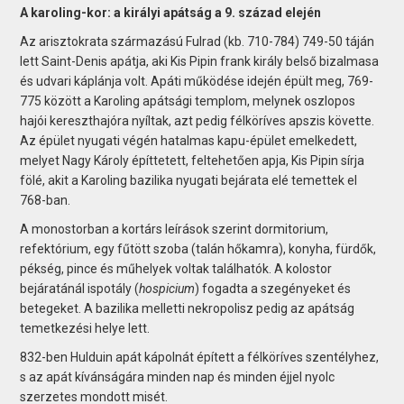
A karoling-kor: a királyi apátság a 9. század elején
Az arisztokrata származású Fulrad (kb. 710-784) 749-50 táján
lett Saint-Denis apátja, aki Kis Pipin frank király belső bizalmasa
és udvari káplánja volt. Apáti működése idején épült meg, 769-
775 között a Karoling apátsági templom, melynek oszlopos
hajói kereszthajóra nyíltak, azt pedig félköríves apszis követte.
Az épület nyugati végén hatalmas kapu-épület emelkedett,
melyet Nagy Károly építtetett, feltehetően apja, Kis Pipin sírja
fölé, akit a Karoling bazilika nyugati bejárata elé temettek el
768-ban.
A monostorban a kortárs leírások szerint dormitorium,
refektórium, egy fűtött szoba (talán hőkamra), konyha, fürdők,
pékség, pince és műhelyek voltak találhatók. A kolostor
bejáratánál ispotály (
hospicium
) fogadta a szegényeket és
betegeket. A bazilika melletti nekropolisz pedig az apátság
temetkezési helye lett.
832-ben Hulduin apát kápolnát épített a félköríves szentélyhez,
s az apát kívánságára minden nap és minden éjjel nyolc
szerzetes mondott misét.