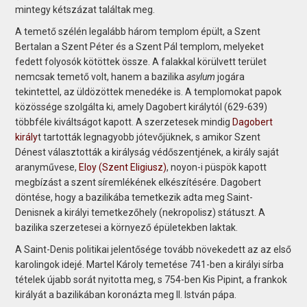
mintegy kétszázat találtak meg.
A temető szélén legalább három templom épült, a Szent
Bertalan a Szent Péter és a Szent Pál templom, melyeket
fedett folyosók kötöttek össze. A falakkal körülvett terület
nemcsak temető volt, hanem a bazilika
asylum
jogára
tekintettel, az üldözöttek menedéke is. A templomokat papok
közössége szolgálta ki, amely Dagobert királytól (629-639)
többféle kiváltságot kapott. A szerzetesek mindig
Dagobert
király
t tartották legnagyobb jótevőjüknek, s amikor Szent
Dénest választották a királyság védőszentjének, a király saját
aranyművese,
Eloy (Szent Eligiusz)
, noyon-i püspök kapott
megbízást a szent síremlékének elkészítésére. Dagobert
döntése, hogy a bazilikába temetkezik adta meg Saint-
Denisnek a királyi temetkezőhely (nekropolisz) státuszt. A
bazilika szerzetesei a környező épületekben laktak.
A Saint-Denis politikai jelentősége tovább növekedett az az első
karolingok idejé. Martel Károly temetése 741-ben a királyi sírba
tételek újabb sorát nyitotta meg, s 754-ben Kis Pipint, a frankok
királyát a bazilikában koronázta meg II. István pápa.