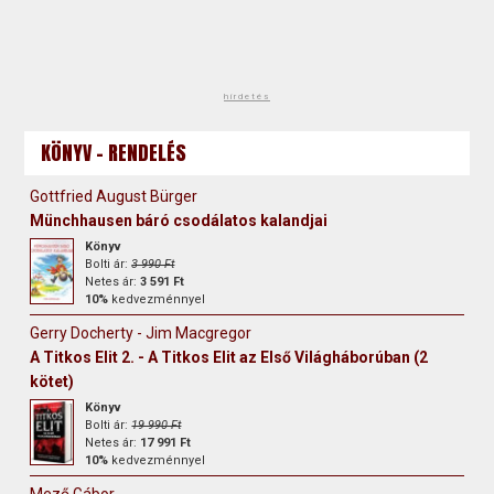
hirdetés
KÖNYV - RENDELÉS
Gottfried August Bürger
Münchhausen báró csodálatos kalandjai
Könyv
Bolti ár:
3 990 Ft
Netes ár:
3 591 Ft
10%
kedvezménnyel
Gerry Docherty - Jim Macgregor
A Titkos Elit 2. - A Titkos Elit az Első Világháborúban (2
kötet)
Könyv
Bolti ár:
19 990 Ft
Netes ár:
17 991 Ft
10%
kedvezménnyel
Mező Gábor