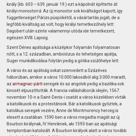
király (kb. 603 – 639. január 19.) ezt a kápolnát építtette át
királyi monostorrá. Az új monostor sok kiváltságot kapott, így
függetlenséget Párizs püspökétől, a vásártartás jogát, de a
legfőbb kiváltság az volt, hogy királyi temetkezőhely lett:
Dagobert után szinte valamennyi utóda ide temetkezett,
egészen XVIII. Lajosig.
Szent Dénes apátsága a középkor folyamán folyamatosan
nőtt, s a 12. században, ambiciózus és tehetséges apátja,
Suger munkálkodása folytán pedig a gótika szülőhelye lett.
A város és az apátság sokat szenvedett a Százéves
háborúban, amikor a város 10.000 lakosából alig 3.000 maradt,
az
armagnac-párti
seregek és az angolok pedig a bazilika sok
kincsét elpusztították. A francia vallásháborúk idején, 1567.
november 10-n a Saint-Denis-i csatát a város közelében vívták
a katolikusok és a protestánsok. Bár a katolikusok győztek, a
katolikus seregek vezére, Anne de Montmorency herceg is
elesett a csatában. 1590-ben a város megadta magát az új
Bourbon királynak, IV. Henriknek, aki 1593-ban az apátsági
templomban katolizált. A Bourbon királyok alatt a város tovább