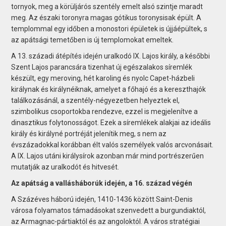
tornyok, meg a körüljárós szentély emelt alsó szintje maradt
meg. Az északi toronyra magas gótikus toronysisak épült. A
templommal egy időben a monostori épületek is újjáépültek, s
az apátsági temetőben is új templomokat emeltek.
A 13. századi átépítés idején uralkodó IX. Lajos király, a későbbi
Szent Lajos parancsára tizenhat új egészalakos síremlék
készült, egy meroving, hét karoling és nyolc Capet-házbeli
királynak és királynéiknak, amelyet a főhajó és a kereszthajók
találkozásánál, a szentély-négyezetben helyeztek el,
szimbolikus csoportokba rendezve, ezzel is megjelenítve a
dinasztikus folytonosságot. Ezek a síremlékek alakjai az ideális
király és királyné portréját jelenítik meg, s nem az
évszázadokkal korábban élt valós személyek valós arcvonásait.
A IX. Lajos utáni királysírok azonban már mind portrészerűen
mutatják az uralkodót és hitvesét.
Az apátság a vallásháborúk idején, a 16. század végén
A Százéves háború idején, 1410-1436 között Saint-Denis
városa folyamatos támadásokat szenvedett a burgundiaktól,
az Armagnac-pártiaktól és az angoloktól. A város stratégiai