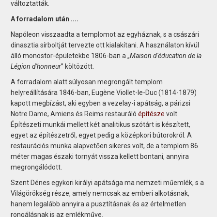
változtatták.
A forradalom után ....
Napóleon visszaadta a templomot az egyháznak, s a császári
dinasztia sírboltját tervezte ott kialakítani. A használaton kívül
álló monostor-épületekbe 1806-ban a „
Maison d'éducation de la
Légion d'honneur
” költözött.
A forradalom alatt súlyosan megrongált templom
helyreállítására 1846-ban, Eugène Viollet-le-Duc (1814-1879)
kapott megbízást, aki egyben a vezelay-i apátság, a párizsi
Notre Dame, Amiens és Reims restauráló
építésze
volt.
Építészeti munkái mellett két analitikus szótárt is készített,
egyet az építészetről, egyet pedig a középkori bútorokról. A
restaurációs munka alapvetően sikeres volt, de a templom 86
méter magas északi tornyát vissza kellett bontani, annyira
megrongálódott.
Szent Dénes egykori királyi apátsága ma nemzeti műemlék, s a
Világörökség része, amely nemcsak az emberi alkotásnak,
hanem legalább annyira a pusztításnak és az értelmetlen
rongálásnak is az emlékműve.