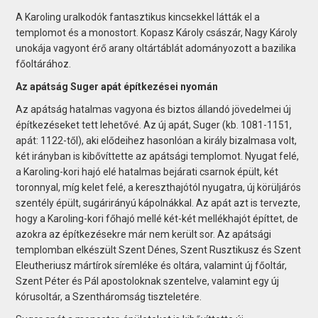
A Karoling uralkodók fantasztikus kincsekkel látták el a
templomot és a monostort. Kopasz Károly császár, Nagy Károly
unokája vagyont érő arany oltártáblát adományozott a bazilika
főoltárához.
Az apátság Suger apát építkezései nyomán
Az apátság hatalmas vagyona és biztos állandó jövedelmei új
építkezéseket tett lehetővé. Az új apát, Suger (kb. 1081-1151,
apát: 1122-től), aki elődeihez hasonlóan a király bizalmasa volt,
két irányban is kibővíttette az apátsági templomot. Nyugat felé,
a Karoling-kori hajó elé hatalmas bejárati csarnok épült, két
toronnyal, míg kelet felé, a kereszthajótól nyugatra, új körüljárós
szentély épült, sugárirányú kápolnákkal. Az apát azt is tervezte,
hogy a Karoling-kori főhajó mellé két-két mellékhajót építtet, de
azokra az építkezésekre már nem került sor. Az apátsági
templomban elkészült Szent Dénes, Szent Rusztikusz és Szent
Eleutheriusz mártírok síremléke és oltára, valamint új főoltár,
Szent Péter és Pál apostoloknak szentelve, valamint egy új
kórusoltár, a Szentháromság tiszteletére.