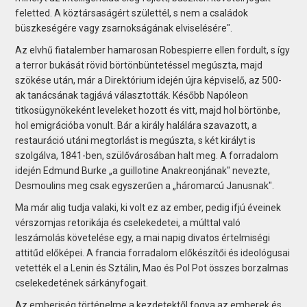
feletted. A köztársaságért születtél, s nem a családok
büszkeségére vagy zsarnokságának elviselésére".
Az elvhű fiatalember hamarosan Robespierre ellen fordult, s így
a terror bukását rövid börtönbüntetéssel megúszta, majd
szökése után, már a Direktórium idején újra képviselő, az 500-
ak tanácsának tagjává választották. Később Napóleon
titkosügynökeként leveleket hozott és vitt, majd hol börtönbe,
hol emigrációba vonult. Bár a király halálára szavazott, a
restauráció utáni megtorlást is megúszta, s két királyt is
szolgálva, 1841-ben, szülővárosában halt meg. A forradalom
idején Edmund Burke „a guillotine Anakreonjának" nevezte,
Desmoulins meg csak egyszerűen a „háromarcú Janusnak".
Ma már alig tudja valaki, ki volt ez az ember, pedig ifjú éveinek
vérszomjas retorikája és cselekedetei, a múlttal való
leszámolás követelése egy, a mai napig divatos értelmiségi
attitűd előképei. A francia forradalom előkészítői és ideológusai
vetették el a Lenin és Sztálin, Mao és Pol Pot összes borzalmas
cselekedetének sárkányfogait.
Az emberiség történelme a kezdetektől fogva az emberek és