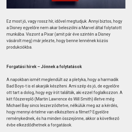
Ez most jó, vagy rossz hír, idővel megtudjuk. Annyi biztos, hogy
a Disney egyelőre nem akar beleszólni a Marvel által folytatott
munkába. Viszont a Pixar (amit pár éve szintén a Disney
vásárolt meg) már jelezte, hogy benne lennének közös
produkciókba.
Forgatási hírek – Jönnek a folytatások
A napokban ismét meglendült az a pletyka, hogy a harmadik
Bad Boys-t is el akarják készíteni. Ami szép és jó, de egyelőre
ott tart a dolog, hogy egy írót találták, aki ezzel foglalkozzon. A
két főszereplő (Martin Lawrence és Will Smith) illetve még
Michael Bay sincs leszerződtetve, nélkülük meg az a kérdés,
hogy mennyi értelme van elkészíteni a filmet? Egyelőre
reménykednek, és ha minden összejönne, akkor a következő
évbe elkezdődhetnek a forgatások.