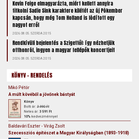
Kevin Feige elmagyarázta, miért kellett annyira
titkolni Sadie Sink karaktere kilétét az új Pókember
kapcsán, hogy még Tom Holland is lódított egy
nagyot erről
2026.08.05. SZERDA 20:15
Rendkívüli bejelentés a Szigettől: így nézhetjük
otthonról, ingyen a magyar fellépők koncertjeit
2026.08.05. SZERDA 20:15
KÖNYV - RENDELÉS
Mikó Pétör
A múlt kövéből a jövőnek bástyát
Könyv
Bolti ár:
3 990 Ft
Netes ár:
3 591 Ft
10%
kedvezménnyel
Baldavári Eszter - Virág Zsolt
Szecessziós építészet a Magyar Királyságban (1893-1918)