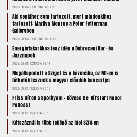
2026.08.06. CSÜTÖRTÖK 06:15
Aki senkihez sem tartozott, mert mindenkihez
tartozott: Marilyn Monroe a Peter Fetterman
Galleryben
2026.08.06. CSÜTÖRTÖK 00:15
Energiatakarékos lesz idén a Debreceni Bor- és
Jazznapok
2026.08.05. SZERDA 21:15
Megállapodott a Sziget és a közmédia, az M1-en is
láthatók lesznek a magyar előadók koncertjei
2026.08.05. SZERDA 20:15
Friss hírek a Spotifyon! - Kövesd be: Hírstart Robot
Podcast
2026.08.05. SZERDA 20:15
Kétszáznál is több fellépő az idei SZIN-en
2026.08.05. SZERDA 20:15