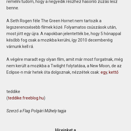
remélni tudom, hogy a negyedik részhez hasonló zúzás lesz
benne.
A Seth Rogen féle The Green Hornet nem tartozik a
legszerencsésebb filmek közé. Folyamatos csúszások után,
most jött egy újra. A napokban jelentették be, hogy 5 hónappal
később fog csak a mozikba kerülni, így 2010 decemberéig
várnunk kell rá.
A végére maradt egy olyan film, amit már most forgatnak, még
nem került a mozikba a Twilight folytatása, a New Moon, de az
Eclipse-n már hetek óta dolgoznak, nézzétek csak:
egy
,
kettő
teddike
(
teddike.freeblog.hu
)
Szerző a Flag Polgári Műhely tagja
Híreinket a