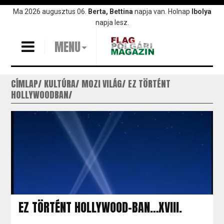
Ugrás
Ma 2026 augusztus 06.
Berta, Bettina
napja van. Holnap
Ibolya
a
napja lesz.
tartalomra
MENU
CÍMLAP
KULTÚRA
MOZI VILÁG
EZ TÖRTÉNT
HOLLYWOODBAN
EZ TÖRTÉNT HOLLYWOOD-BAN…XVIII.