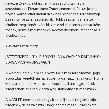
nevezhető akciója után, nem hosszabbította meg a
szerződését a Fórum Home Entertainment-el. Ez azt jelenti,
hogy a Warner által kiadott dvdk-nek nincs hazai forgalmazója.
Ez sajnos rossz hír azoknak, akik több szeptemberi illetve
októberi megjelenést várt, hiszen ezek minden bizonnyal késni
fognak, illetve a már meglévő sorozatok/filmek utánpótlása is
akadozni fog.
A hivatalos közlemény:
„SZEPTEMBER 1-TŐL BIZONYTALAN A WARNER-KIADVÁNYOK
SORSA MAGYARORSZÁGON!
A Warner Home Video és a New Line filmek forgalmazási joga
augusztus végétől lejár az eddigi forgalmazónál, a Fórum Home
Entertainmentnél. A korábban bejelentett új megjelenések
elmaradnak, és a régi kiadványok utánpótlása is megszűnik.
A WARNER nem közölte, hogy lesz-e új hazai forgalmazója a
filmeknek, de az valószínű, hogy a forgalmazó-váltás miatt