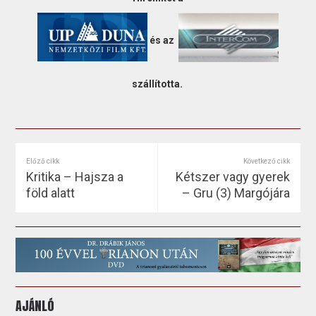
és az
szállította.
Előző cikk
Következő cikk
Kritika – Hajsza a
Kétszer vagy gyerek
föld alatt
– Gru (3) Margójára
AJÁNLÓ