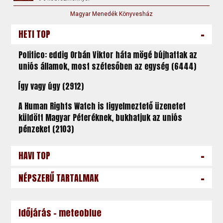
Magyar Menedék Könyvesház
-
HETI TOP
Politico: eddig Orbán Viktor háta mögé bújhattak az
uniós államok, most szétesőben az egység (6444)
Így vagy úgy (2912)
A Human Rights Watch is figyelmeztető üzenetet
küldött Magyar Péteréknek, bukhatjuk az uniós
pénzeket (2103)
-
HAVI TOP
-
NÉPSZERŰ TARTALMAK
Időjárás - meteoblue