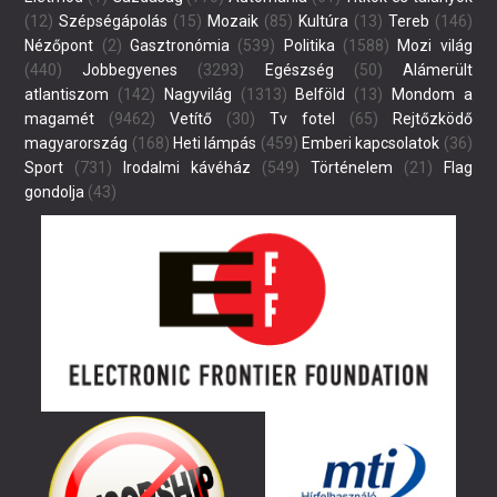
(12)
Szépségápolás
(15)
Mozaik
(85)
Kultúra
(13)
Tereb
(146)
Nézőpont
(2)
Gasztronómia
(539)
Politika
(1588)
Mozi világ
(440)
Jobbegyenes
(3293)
Egészség
(50)
Alámerült
atlantiszom
(142)
Nagyvilág
(1313)
Belföld
(13)
Mondom a
magamét
(9462)
Vetítő
(30)
Tv fotel
(65)
Rejtőzködő
magyarország
(168)
Heti lámpás
(459)
Emberi kapcsolatok
(36)
Sport
(731)
Irodalmi kávéház
(549)
Történelem
(21)
Flag
gondolja
(43)