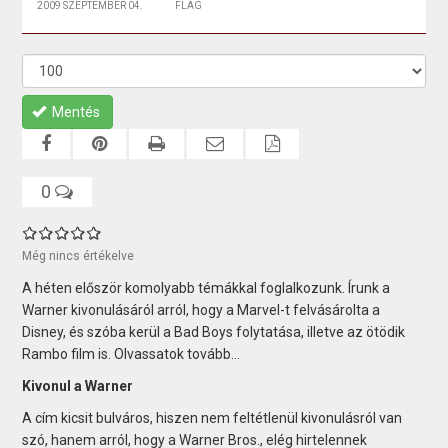
2009 SZEPTEMBER 04.
FLAG
Mentés
0
Még nincs értékelve
A héten először komolyabb témákkal foglalkozunk. Írunk a
Warner kivonulásáról arról, hogy a Marvel-t felvásárolta a
Disney, és szóba kerül a Bad Boys folytatása, illetve az ötödik
Rambo film is. Olvassatok tovább…
Kivonul a Warner
A cím kicsit bulváros, hiszen nem feltétlenül kivonulásról van
szó, hanem arról, hogy a Warner Bros., elég hirtelennek