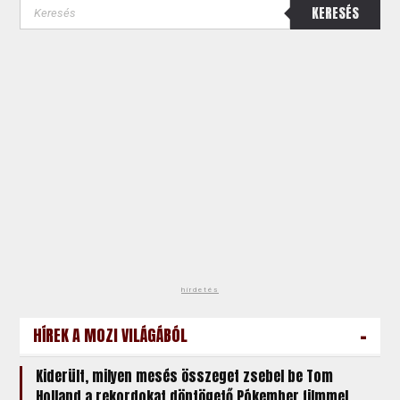
KERESÉS
hirdetés
-
HÍREK A MOZI VILÁGÁBÓL
Kiderült, milyen mesés összeget zsebel be Tom
Holland a rekordokat döntögető Pókember filmmel