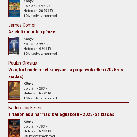
Könyv
Bolti ár:
29 990 Ft
Netes ár:
26 991 Ft
10%
kedvezménnyel
James Comer
Az elnök minden pénze
Könyv
Bolti ár:
5 490 Ft
Netes ár:
4 941 Ft
10%
kedvezménnyel
Paulus Orosius
Világtörténelem hét könyvben a pogányok ellen (2026-os
kiadás)
Könyv
Bolti ár:
7 200 Ft
Netes ár:
6 480 Ft
10%
kedvezménnyel
Badiny Jós Ferenc
Trianon és a harmadik világháború - 2025-ös kiadás
Könyv
Bolti ár:
7 700 Ft
Netes ár:
6 999 Ft
9%
kedvezménnyel