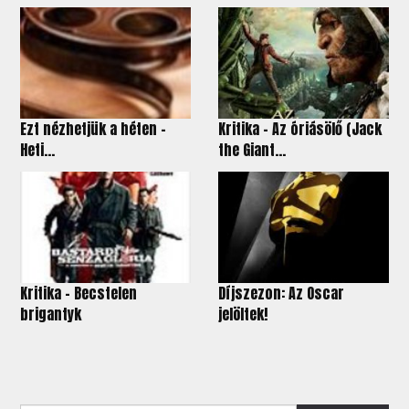
Ezt nézhetjük a héten -
Kritika - Az óriásölő (Jack
Heti...
the Giant...
Kritika – Becstelen
Díjszezon: Az Oscar
brigantyk
jelöltek!