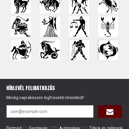
HÍRLEVÉL FELIRATKOZÁS
Mindig naprakészen legfrissebb híreinkből!
Életmód
(1)
Gazdaság
(770)
Autómánia
(61)
Titkok és talányok