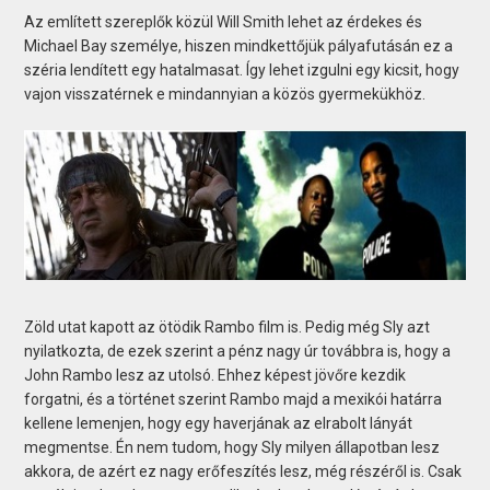
Az említett szereplők közül Will Smith lehet az érdekes és
Michael Bay személye, hiszen mindkettőjük pályafutásán ez a
széria lendített egy hatalmasat. Így lehet izgulni egy kicsit, hogy
vajon visszatérnek e mindannyian a közös gyermekükhöz.
Zöld utat kapott az ötödik Rambo film is. Pedig még Sly azt
nyilatkozta, de ezek szerint a pénz nagy úr továbbra is, hogy a
John Rambo lesz az utolsó. Ehhez képest jövőre kezdik
forgatni, és a történet szerint Rambo majd a mexikói határra
kellene lemenjen, hogy egy haverjának az elrabolt lányát
megmentse. Én nem tudom, hogy Sly milyen állapotban lesz
akkora, de azért ez nagy erőfeszítés lesz, még részéről is. Csak