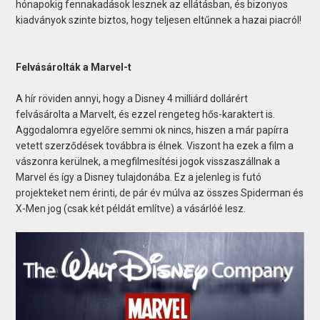
hónapokig fennakadások lesznek az ellátásban, és bizonyos
kiadványok szinte biztos, hogy teljesen eltűnnek a hazai piacról!
Felvásárolták a Marvel-t
A hír röviden annyi, hogy a Disney 4 milliárd dollárért
felvásárolta a Marvelt, és ezzel rengeteg hős-karaktert is.
Aggodalomra egyelőre semmi ok nincs, hiszen a már papírra
vetett szerződések továbbra is élnek. Viszont ha ezek a film a
vászonra kerülnek, a megfilmesítési jogok visszaszállnak a
Marvel és így a Disney tulajdonába. Ez a jelenleg is futó
projekteket nem érinti, de pár év múlva az összes Spiderman és
X-Men jog (csak két példát említve) a vásárlóé lesz.