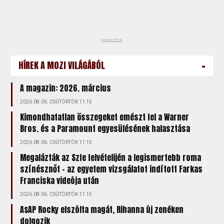
hirdetés
-
HÍREK A MOZI VILÁGÁBÓL
A magazin: 2026. március
2026.08.06. CSÜTÖRTÖK 11:15
Kimondhatatlan összegeket emészt fel a Warner
Bros. és a Paramount egyesülésének halasztása
2026.08.06. CSÜTÖRTÖK 11:15
Megalázták az Szfe felvételijén a legismertebb roma
színésznőt – az egyetem vizsgálatot indított Farkas
Franciska videója után
2026.08.06. CSÜTÖRTÖK 11:15
A$AP Rocky elszólta magát, Rihanna új zenéken
dolgozik