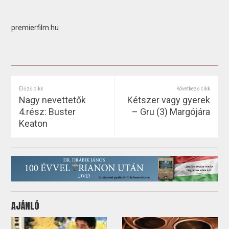
premierfilm.hu
Előző cikk
Következő cikk
Nagy nevettetők
Kétszer vagy gyerek
4.rész: Buster
– Gru (3) Margójára
Keaton
AJÁNLÓ