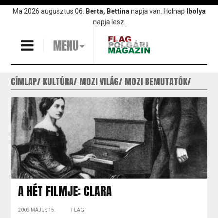
Ugrás
Ma 2026 augusztus 06.
Berta, Bettina
napja van. Holnap
Ibolya
a
napja lesz.
tartalomra
MENU
CÍMLAP
KULTÚRA
MOZI VILÁG
MOZI BEMUTATÓK
A HÉT FILMJE: CLARA
2009 MÁJUS 15.
FLAG