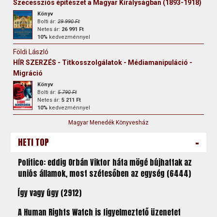
Szecessziós építészet a Magyar Királyságban (1893-1918)
Könyv
Bolti ár:
29 990 Ft
Netes ár:
26 991 Ft
10%
kedvezménnyel
Földi László
HÍR SZERZÉS - Titkosszolgálatok - Médiamanipuláció -
Migráció
Könyv
Bolti ár:
5 790 Ft
Netes ár:
5 211 Ft
10%
kedvezménnyel
Magyar Menedék Könyvesház
-
HETI TOP
Politico: eddig Orbán Viktor háta mögé bújhattak az
uniós államok, most szétesőben az egység (6444)
Így vagy úgy (2912)
A Human Rights Watch is figyelmeztető üzenetet