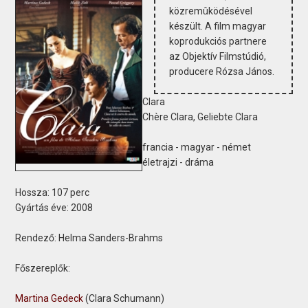
közremûködésével
készült. A film magyar
koprodukciós partnere
az Objektív Filmstúdió,
producere Rózsa János.
Clara
Chère Clara, Geliebte Clara
francia - magyar - német
életrajzi - dráma
Hossza:
107 perc
Gyártás éve:
2008
Rendező:
Helma Sanders-Brahms
Főszereplők:
Martina Gedeck
(Clara Schumann)