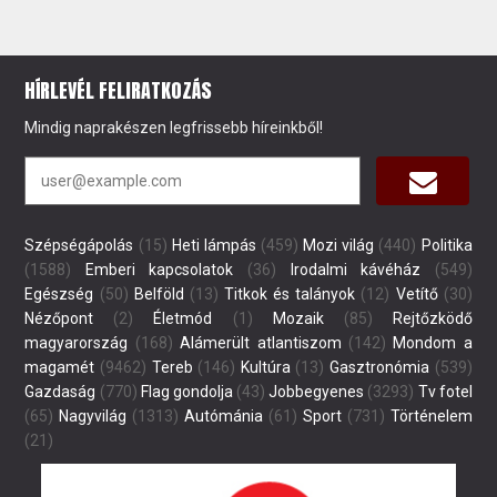
HÍRLEVÉL FELIRATKOZÁS
Mindig naprakészen legfrissebb híreinkből!
Szépségápolás
(15)
Heti lámpás
(459)
Mozi világ
(440)
Politika
(1588)
Emberi kapcsolatok
(36)
Irodalmi kávéház
(549)
Egészség
(50)
Belföld
(13)
Titkok és talányok
(12)
Vetítő
(30)
Nézőpont
(2)
Életmód
(1)
Mozaik
(85)
Rejtőzködő
magyarország
(168)
Alámerült atlantiszom
(142)
Mondom a
magamét
(9462)
Tereb
(146)
Kultúra
(13)
Gasztronómia
(539)
Gazdaság
(770)
Flag gondolja
(43)
Jobbegyenes
(3293)
Tv fotel
(65)
Nagyvilág
(1313)
Autómánia
(61)
Sport
(731)
Történelem
(21)