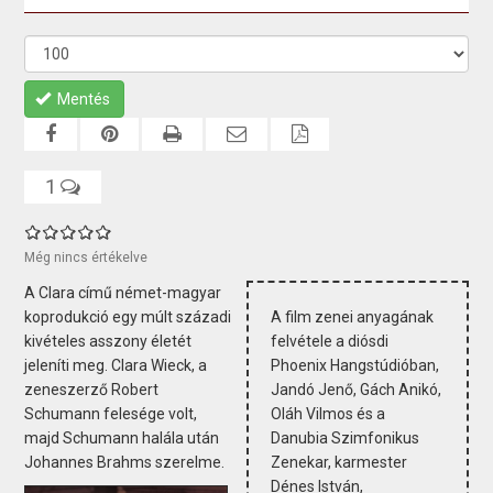
Mentés
1
Még nincs értékelve
A Clara című német-magyar
koprodukció egy múlt századi
A film zenei anyagának
kivételes asszony életét
felvétele a diósdi
jeleníti meg. Clara Wieck, a
Phoenix Hangstúdióban,
zeneszerző Robert
Jandó Jenő, Gách Anikó,
Schumann felesége volt,
Oláh Vilmos és a
majd Schumann halála után
Danubia Szimfonikus
Johannes Brahms szerelme.
Zenekar, karmester
Dénes István,