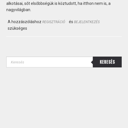
alkotásai, sőt elsőbbségük is köztudott, ha itthon nem is, a
nagyvilágban.
A hozzászóláshoz
és
REGISZTRÁCIÓ
BEJELENTKEZÉS
szükséges
KERESÉS