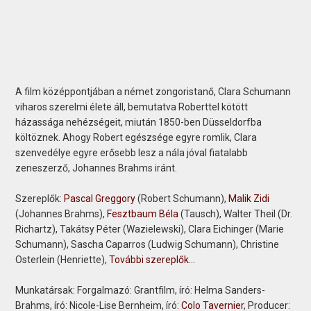
A film középpontjában a német zongoristanő, Clara Schumann
viharos szerelmi élete áll, bemutatva Roberttel kötött
házassága nehézségeit, miután 1850-ben Düsseldorfba
költöznek. Ahogy Robert egészsége egyre romlik, Clara
szenvedélye egyre erősebb lesz a nála jóval fiatalabb
zeneszerző, Johannes Brahms iránt.
Szereplők:
Pascal Greggory
(Robert Schumann),
Malik Zidi
(Johannes Brahms),
Fesztbaum Béla
(Tausch), Walter Theil (Dr.
Richartz), Takátsy Péter (Wazielewski), Clara Eichinger (Marie
Schumann), Sascha Caparros (Ludwig Schumann), Christine
Osterlein (Henriette),
További szereplők...
Munkatársak:
Forgalmazó: Grantfilm, író: Helma Sanders-
Brahms, író: Nicole-Lise Bernheim, író:
Colo Tavernier
, Producer: