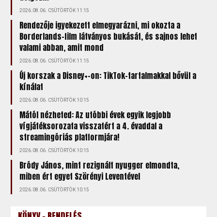
2026.08.06. CSÜTÖRTÖK 11:15
Rendezője igyekezett elmegyarázni, mi okozta a
Borderlands-film látványos bukását, és sajnos lehet
valami abban, amit mond
2026.08.06. CSÜTÖRTÖK 11:15
Új korszak a Disney+-on: TikTok-tartalmakkal bővül a
kínálat
2026.08.06. CSÜTÖRTÖK 10:15
Mától nézheted: Az utóbbi évek egyik legjobb
vígjátéksorozata visszatért a 4. évaddal a
streamingóriás platformjára!
2026.08.06. CSÜTÖRTÖK 10:15
Bródy János, mint rezignált nyugger elmondta,
miben ért egyet Szörényi Leventével
2026.08.06. CSÜTÖRTÖK 10:15
KÖNYV - RENDELÉS