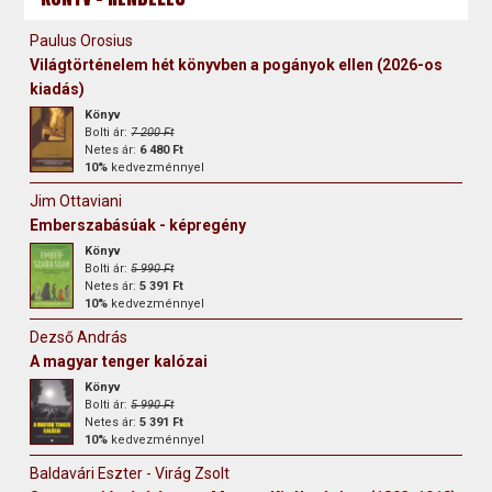
Paulus Orosius
Világtörténelem hét könyvben a pogányok ellen (2026-os
kiadás)
Könyv
Bolti ár:
7 200 Ft
Netes ár:
6 480 Ft
10%
kedvezménnyel
Jim Ottaviani
Emberszabásúak - képregény
Könyv
Bolti ár:
5 990 Ft
Netes ár:
5 391 Ft
10%
kedvezménnyel
Dezső András
A magyar tenger kalózai
Könyv
Bolti ár:
5 990 Ft
Netes ár:
5 391 Ft
10%
kedvezménnyel
Baldavári Eszter - Virág Zsolt