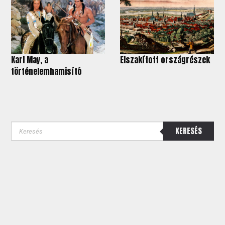
Karl May, a
Elszakított országrészek
történelemhamisító
KERESÉS