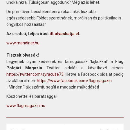
unokáinkra. Túlságosan aggódunk? Még az is lehet.
De primitíven becsteleniteni azokat, akik tisztább,
egészségesebb Földet szeretnének, morálisan és politikailag is
öngyilkos hozzáállás.”
Az eredeti, teljes írást
itt olvashatja el
.
www.mandiner.hu
Tisztelt olvasók!
Legyenek olyan kedvesek és támogassák "lájkukkal" a
Flag
Polgári Magazin
Twitter oldalát a következő címen:
https://twitter.com/syracuse73
. illetve a Facebook oldalát pedig
az alábbi címen:
https://www.facebook.com/flagmagazin
- Minden "lájk számít, segíti a magazin működését!
Köszönettel és barátsággal!
www.flagmagazin.hu