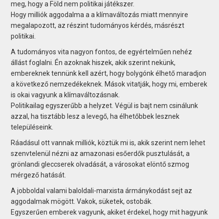
meg, hogy a Föld nem politikai játékszer.
Hogy milliók aggodalma a a klímaváltozás miatt mennyire
megalapozott, az részint tudományos kérdés, másrészt
politikai.
A tudományos vita nagyon fontos, de egyértelműen nehéz
állást foglalni. Én azoknak hiszek, akik szerint nekünk,
embereknek tennünk kell azért, hogy bolygónk élhető maradjon
a következő nemzedékeknek. Mások vitatják, hogy mi, emberek
is okai vagyunk a klímaváltozásnak.
Politikailag egyszerűbb a helyzet. Végül is bajt nem csinálunk
azzal, ha tisztább lesz a levegő, ha élhetőbbek lesznek
településeink.
Ráadásul ott vannak milliók, köztük mi is, akik szerint nem lehet
szenvtelenül nézni az amazonasi esőerdők pusztulását, a
grönlandi gleccserek olvadását, a városokat elöntő szmog
mérgező hatását.
A jobboldal valami baloldali-marxista ármánykodást sejt az
aggodalmak mögött. Vakok, süketek, ostobák.
Egyszerűen emberek vagyunk, akiket érdekel, hogy mit hagyunk