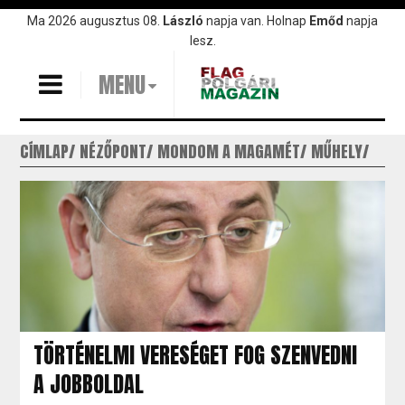
Ugrás
Ma 2026 augusztus 08.
László
napja van. Holnap
Emőd
napja
a
lesz.
tartalomra
MENU
CÍMLAP
NÉZŐPONT
MONDOM A MAGAMÉT
MŰHELY
TÖRTÉNELMI VERESÉGET FOG SZENVEDNI
A JOBBOLDAL