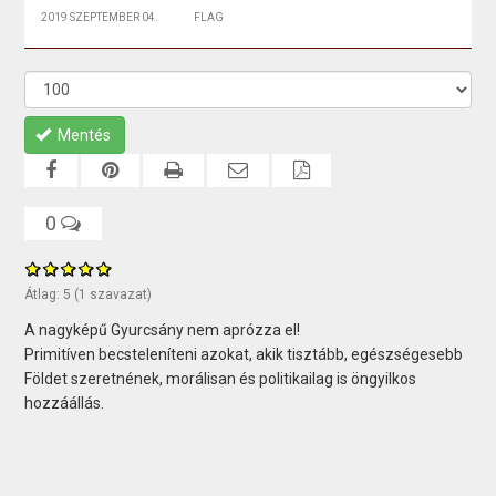
2019 SZEPTEMBER 04.
FLAG
Mentés
0
Átlag:
5
(
1
szavazat)
A nagyképű Gyurcsány nem aprózza el!
Primitíven becsteleníteni azokat, akik tisztább, egészségesebb
Földet szeretnének, morálisan és politikailag is öngyilkos
hozzáállás.