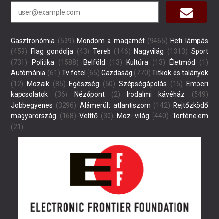
Gasztronómia
(539)
Mondom a magamét
(9465)
Heti lámpás
(459)
Flag gondolja
(43)
Tereb
(146)
Nagyvilág
(1313)
Sport
(731)
Politika
(1588)
Belföld
(13)
Kultúra
(13)
Életmód
(1)
Autómánia
(61)
Tv fotel
(65)
Gazdaság
(770)
Titkok és talányok
(12)
Mozaik
(85)
Egészség
(50)
Szépségápolás
(15)
Emberi
kapcsolatok
(36)
Nézőpont
(2)
Irodalmi kávéház
(549)
Jobbegyenes
(3296)
Alámerült atlantiszom
(142)
Rejtőzködő
magyarország
(168)
Vetítő
(30)
Mozi világ
(440)
Történelem
(21)