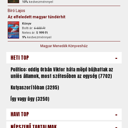
10%
kedvezménnyel
Bíró Lajos
Az elfeledett magyar tündérhit
Könyv
Bolti ár:
6 600 Ft
Netes ár:
5 999 Ft
9%
kedvezménnyel
Magyar Menedék Könyvesház
-
HETI TOP
Politico: eddig Orbán Viktor háta mögé bújhattak az
uniós államok, most szétesőben az egység (7702)
Kutyaszorítóban (3295)
Így vagy úgy (3250)
-
HAVI TOP
-
NÉPSZERŰ TARTALMAK