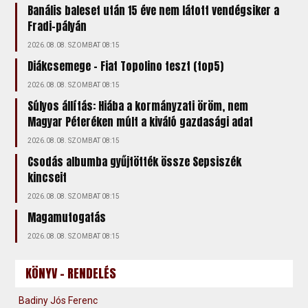
Banális baleset után 15 éve nem látott vendégsiker a
Fradi-pályán
2026.08.08. SZOMBAT 08:15
Diákcsemege – Fiat Topolino teszt (top5)
2026.08.08. SZOMBAT 08:15
Súlyos állítás: Hiába a kormányzati öröm, nem
Magyar Péteréken múlt a kiváló gazdasági adat
2026.08.08. SZOMBAT 08:15
Csodás albumba gyűjtötték össze Sepsiszék
kincseit
2026.08.08. SZOMBAT 08:15
Magamutogatás
2026.08.08. SZOMBAT 08:15
KÖNYV - RENDELÉS
Badiny Jós Ferenc