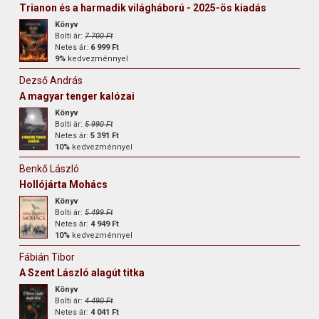
Trianon és a harmadik világháború - 2025-ös kiadás
Könyv
Bolti ár:
7 700 Ft
Netes ár:
6 999 Ft
9%
kedvezménnyel
Dezső András
A magyar tenger kalózai
Könyv
Bolti ár:
5 990 Ft
Netes ár:
5 391 Ft
10%
kedvezménnyel
Benkő László
Hollójárta Mohács
Könyv
Bolti ár:
5 499 Ft
Netes ár:
4 949 Ft
10%
kedvezménnyel
Fábián Tibor
A Szent László alagút titka
Könyv
Bolti ár:
4 490 Ft
Netes ár:
4 041 Ft