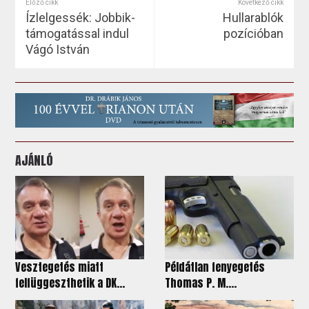
Előző cikk
Következő cikk
Ízlelgessék: Jobbik-
Hullarablók
támogatással indul
pozícióban
Vágó István
AJÁNLÓ
Vesztegetés miatt
Példátlan fenyegetés
felfüggeszthetik a DK...
Thomas P. M....