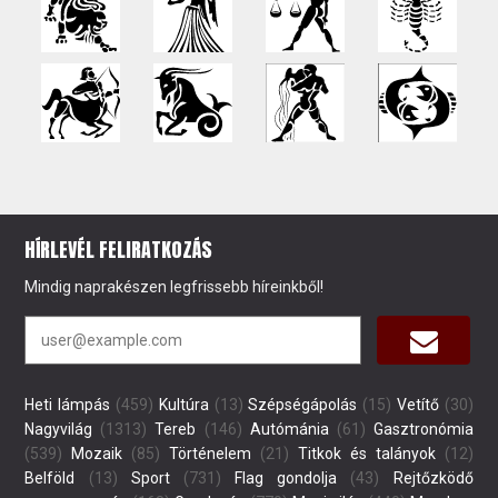
HÍRLEVÉL FELIRATKOZÁS
Mindig naprakészen legfrissebb híreinkből!
Heti lámpás
(459)
Kultúra
(13)
Szépségápolás
(15)
Vetítő
(30)
Nagyvilág
(1313)
Tereb
(146)
Autómánia
(61)
Gasztronómia
(539)
Mozaik
(85)
Történelem
(21)
Titkok és talányok
(12)
Belföld
(13)
Sport
(731)
Flag gondolja
(43)
Rejtőzködő