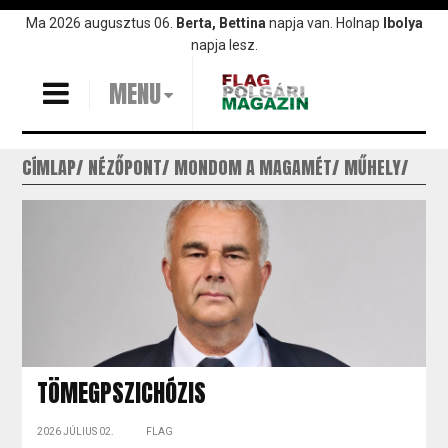
Ugrás
Ma 2026 augusztus 06.
Berta, Bettina
napja van. Holnap
Ibolya
a
napja lesz.
tartalomra
MENU
CÍMLAP
NÉZŐPONT
MONDOM A MAGAMÉT
MŰHELY
TÖMEGPSZICHÓZIS
2026 JÚLIUS 02.
FLAG