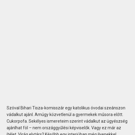
Szóval Bihari Tisza-komisszár egy katolikus óvodai szeánszon
vádalkut ajánl. Amúgy közvetlenül a gyermekek műsora előtt.
Cukorpofa. Sekélyes ismereteim szerint vádalkut az ügyészség
ajánlhat föl – nem országgyűlési képviselők. Vagy ez már az
ítélet, Virág elvtárs? Később egy interjúban még ilyenekkel