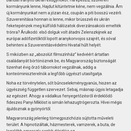
kormányunk lenne, Hajdut kitüntetnie kéne, nem vegzálnia. Ám
új kormányunkat nem a józan ész, csupán a piti bosszú vezérli.
Szuverenitása honnan is lenne, mikor brüsszeli és ukrán
feketepénzek meg külföldi hálózatok diverzáns­akciói emelték
trónra? Árulkodó: első dolguk volt átadni Zelenszkijnek az
európai adófizetőktől lopott aranykonvojos szajrét, és sóval
behinteni a Szuverenitásvédelmi Hivatal hűlt helyét.
S miközben az „abszolút filmszínház” kedvéért ártatlan
családanyát börtönöznek be, és Magyarország biztonságát
tizenhat évig őrző tábornokot vegzálnak, addig a
konteóminiszterelnök a legfőbb ügyészt utasítgatja.
Noha ez törvénytelen, sőt bűncselekménygyanús, hiszen az
ügyészség független szervezet. Sebaj, másnap úgyis letagadja
az egészet. Ahogy a vádalkus fenyegetőzésről érdeklődő
fideszes Panyi Miklóst is simán lehazugtrógerozta. Hívei mégis
ájuldoznak a gyönyörtől.
Magyarország jelenleg tömegpszichózis sújtotta műveleti
terület. A hipnotizáltak, házmesterek, vamzerek, a buta, de
legalább agresszív senkik dáridója ez.