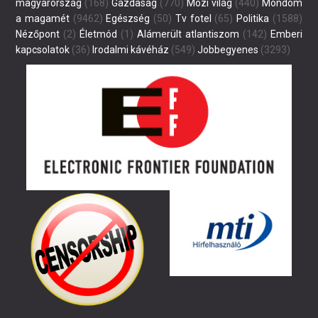
magyarország
(168)
Gazdaság
(770)
Mozi világ
(440)
Mondom
a magamét
(9462)
Egészség
(50)
Tv fotel
(65)
Politika
(1588)
Nézőpont
(2)
Életmód
(1)
Alámerült atlantiszom
(142)
Emberi
kapcsolatok
(36)
Irodalmi kávéház
(549)
Jobbegyenes
(3293)