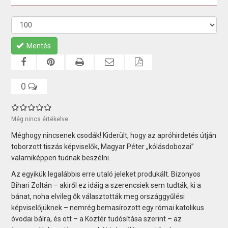
Mentés
0
Még nincs értékelve
Méghogy nincsenek csodák! Kiderült, hogy az apróhirdetés útján
toborzott tiszás képviselők, Magyar Péter „kólásdobozai”
valamiképpen tudnak beszélni.
Az egyikük legalábbis erre utaló jeleket produkált. Bizonyos
Bihari Zoltán – akiről ez idáig a szerencsiek sem tudták, ki a
bánat, noha elvileg ők választották meg országgyűlési
képviselőjüknek – nemrég bemasírozott egy római katolikus
óvodai bálra, és ott – a Köztér tudósítása szerint – az