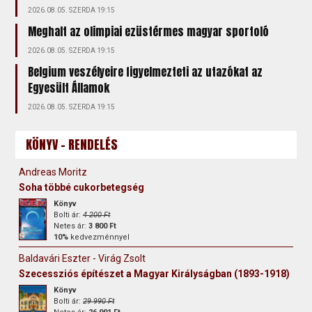
2026.08.05. SZERDA 19:15
Meghalt az olimpiai ezüstérmes magyar sportoló
2026.08.05. SZERDA 19:15
Belgium veszélyeire figyelmezteti az utazókat az
Egyesült Államok
2026.08.05. SZERDA 19:15
KÖNYV - RENDELÉS
Andreas Moritz
Soha többé cukorbetegség
Könyv
Bolti ár:
4 200 Ft
Netes ár:
3 800 Ft
10%
kedvezménnyel
Baldavári Eszter - Virág Zsolt
Szecessziós építészet a Magyar Királyságban (1893-1918)
Könyv
Bolti ár:
29 990 Ft