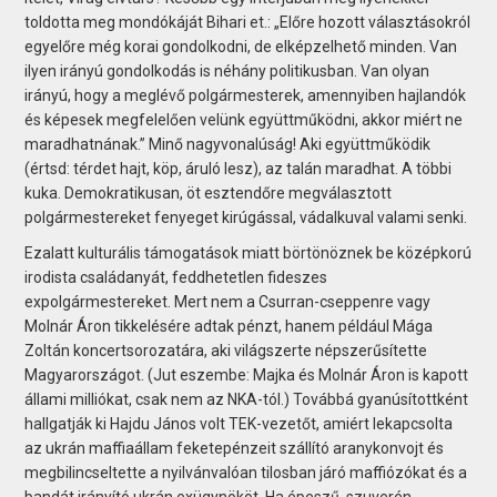
toldotta meg mondókáját Bihari et.: „Előre hozott választásokról
egyelőre még korai gondolkodni, de elképzelhető minden. Van
ilyen irányú gondolkodás is néhány politikusban. Van olyan
irányú, hogy a meglévő polgármesterek, amennyiben hajlandók
és képesek megfelelően velünk együttműködni, akkor miért ne
maradhatnának.” Minő nagyvonalúság! Aki együttműködik
(értsd: térdet hajt, köp, áruló lesz), az talán maradhat. A többi
kuka. Demokratikusan, öt esztendőre megválasztott
polgármestereket fenyeget kirúgással, vádalkuval valami senki.
Ezalatt kulturális támogatások miatt börtönöznek be középkorú
irodista családanyát, feddhetetlen fideszes
expolgármestereket. Mert nem a Csurran-cseppenre vagy
Molnár Áron tikkelésére adtak pénzt, hanem például Mága
Zoltán koncertsorozatára, aki világszerte népszerűsítette
Magyarországot. (Jut eszembe: Majka és Molnár Áron is kapott
állami milliókat, csak nem az NKA-tól.) Továbbá gyanúsítottként
hallgatják ki Hajdu János volt TEK-vezetőt, amiért lekapcsolta
az ukrán maffiaállam feketepénzeit szállító aranykonvojt és
megbilincseltette a nyilvánvalóan tilosban járó maffiózókat és a
bandát irányító ukrán exügynököt. Ha épeszű, szuverén