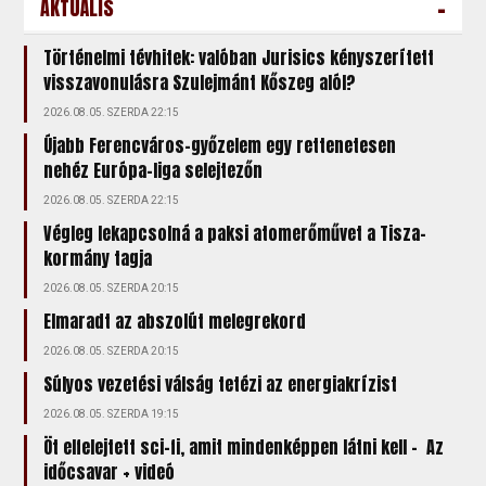
-
AKTUÁLIS
Történelmi tévhitek: valóban Jurisics kényszerített
visszavonulásra Szulejmánt Kőszeg alól?
2026.08.05. SZERDA 22:15
Újabb Ferencváros-győzelem egy rettenetesen
nehéz Európa-liga selejtezőn
2026.08.05. SZERDA 22:15
Végleg lekapcsolná a paksi atomerőművet a Tisza-
kormány tagja
2026.08.05. SZERDA 20:15
Elmaradt az abszolút melegrekord
2026.08.05. SZERDA 20:15
Súlyos vezetési válság tetézi az energiakrízist
2026.08.05. SZERDA 19:15
Öt elfelejtett sci-fi, amit mindenképpen látni kell – Az
időcsavar + videó