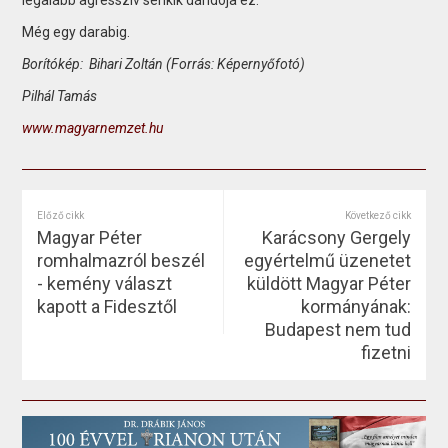
Még egy darabig.
Borítókép: Bihari Zoltán (Forrás: Képernyőfotó)
Pilhál Tamás
www.magyarnemzet.hu
Előző cikk
Következő cikk
Magyar Péter
Karácsony Gergely
romhalmazról beszél
egyértelmű üzenetet
- kemény választ
küldött Magyar Péter
kapott a Fidesztől
kormányának:
Budapest nem tud
fizetni