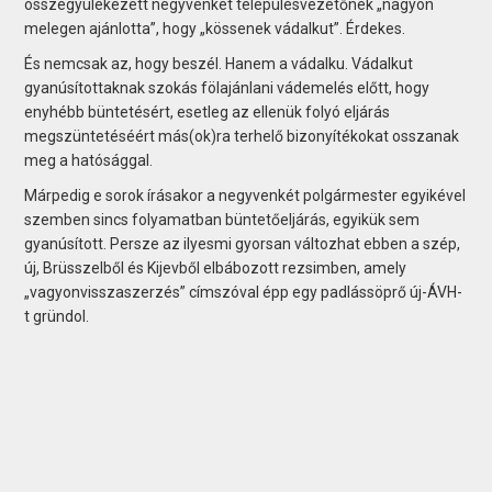
összegyülekezett negyvenkét településvezetőnek „nagyon
melegen ajánlotta”, hogy „kössenek vádalkut”. Érdekes.
És nemcsak az, hogy beszél. Hanem a vádalku. Vádalkut
gyanúsítottaknak szokás fölajánlani vádemelés előtt, hogy
enyhébb büntetésért, esetleg az ellenük folyó eljárás
megszüntetéséért más(ok)ra terhelő bizonyítékokat osszanak
meg a hatósággal.
Márpedig e sorok írásakor a negyvenkét polgármester egyikével
szemben sincs folyamatban büntetőeljárás, egyikük sem
gyanúsított. Persze az ilyesmi gyorsan változhat ebben a szép,
új, Brüsszelből és Kijevből elbábozott rezsimben, amely
„vagyonvisszaszerzés” címszóval épp egy padlássöprő új-ÁVH-
t gründol.