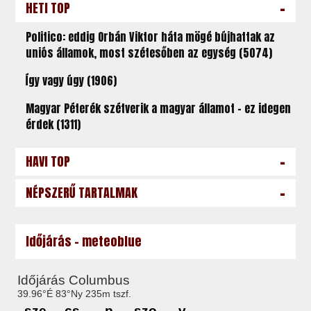
-
HETI TOP
Politico: eddig Orbán Viktor háta mögé bújhattak az
uniós államok, most szétesőben az egység (5074)
Így vagy úgy (1906)
Magyar Péterék szétverik a magyar államot – ez idegen
érdek (1311)
-
HAVI TOP
-
NÉPSZERŰ TARTALMAK
Időjárás - meteoblue