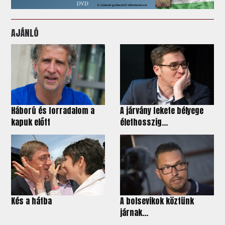
AJÁNLÓ
Háború és forradalom a
A járvány fekete bélyege
kapuk előtt
élethosszig...
Kés a hátba
A bolsevikok köztünk
járnak…