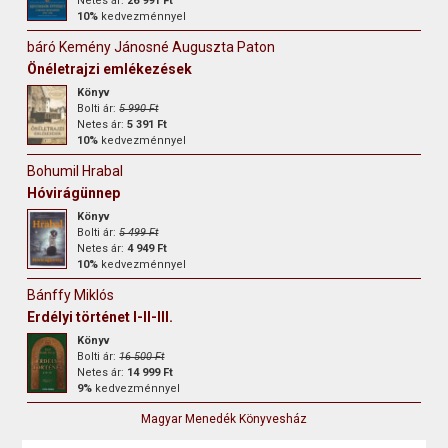
Netes ár:
26 991 Ft
10%
kedvezménnyel
báró Kemény Jánosné Auguszta Paton
Önéletrajzi emlékezések
Könyv
Bolti ár:
5 990 Ft
Netes ár:
5 391 Ft
10%
kedvezménnyel
Bohumil Hrabal
Hóvirágünnep
Könyv
Bolti ár:
5 499 Ft
Netes ár:
4 949 Ft
10%
kedvezménnyel
Bánffy Miklós
Erdélyi történet I-II-III.
Könyv
Bolti ár:
16 500 Ft
Netes ár:
14 999 Ft
9%
kedvezménnyel
Magyar Menedék Könyvesház