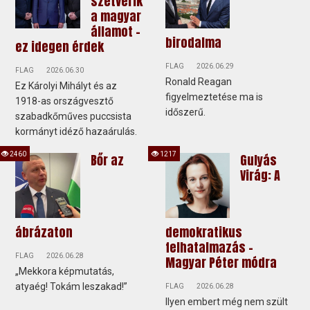
szétverik
a magyar
államot –
birodalma
ez idegen érdek
FLAG
2026.06.29
FLAG
2026.06.30
Ronald Reagan
Ez Károlyi Mihályt és az
figyelmeztetése ma is
1918-as országvesztő
időszerű.
szabadkőműves puccsista
kormányt idéző hazaárulás.
2460
1217
Bőr az
Gulyás
Virág: A
ábrázaton
demokratikus
felhatalmazás –
FLAG
2026.06.28
Magyar Péter módra
„Mekkora képmutatás,
atyaég! Tokám leszakad!”
FLAG
2026.06.28
Ilyen embert még nem szült