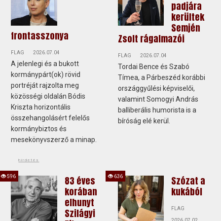
padjára
kerültek
Semjén
frontasszonya
Zsolt rágalmazói
FLAG
2026.07.04
FLAG
2026.07.04
A jelenlegi és a bukott
Tordai Bence és Szabó
kormánypárt(ok) rövid
Tímea, a Párbeszéd korábbi
portréját rajzolta meg
országgyűlési képviselői,
közösségi oldalán Bódis
valamint Somogyi András
Kriszta horizontális
balliberális humorista is a
összehangolásért felelős
bíróság elé kerül.
kormánybiztos és
mesekönyvszerző a minap.
hirdetés
596
636
83 éves
Szózat a
korában
kukából
elhunyt
FLAG
Szilágyi
2026.07.02