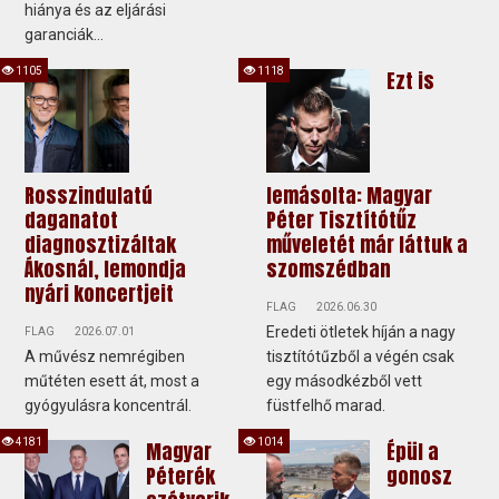
hiánya és az eljárási
garanciák...
1105
1118
Ezt is
Rosszindulatú
lemásolta: Magyar
daganatot
Péter Tisztítótűz
diagnosztizáltak
műveletét már láttuk a
Ákosnál, lemondja
szomszédban
nyári koncertjeit
FLAG
2026.06.30
Eredeti ötletek híján a nagy
FLAG
2026.07.01
A művész nemrégiben
tisztítótűzből a végén csak
műtéten esett át, most a
egy másodkézből vett
gyógyulásra koncentrál.
füstfelhő marad.
4181
1014
Magyar
Épül a
Péterék
gonosz