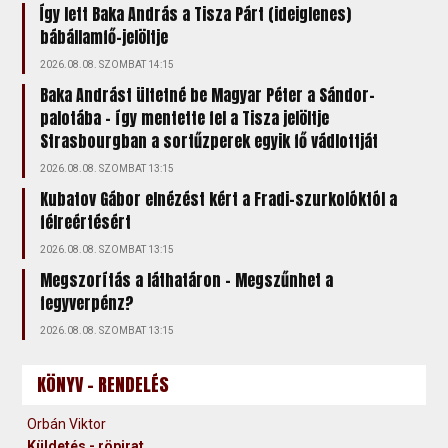
Így lett Baka András a Tisza Párt (ideiglenes)
bábállamfő-jelöltje
2026.08.08. SZOMBAT 14:15
Baka Andrást ültetné be Magyar Péter a Sándor-
palotába – így mentette fel a Tisza jelöltje
Strasbourgban a sortűzperek egyik fő vádlottját
2026.08.08. SZOMBAT 13:15
Kubatov Gábor elnézést kért a Fradi-szurkolóktól a
félreértésért
2026.08.08. SZOMBAT 13:15
Megszorítás a láthatáron – Megszűnhet a
fegyverpénz?
2026.08.08. SZOMBAT 13:15
KÖNYV - RENDELÉS
Orbán Viktor
Küldetés - röpirat