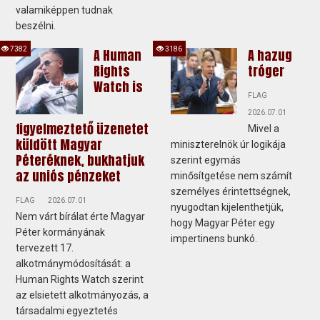
valamiképpen tudnak
beszélni.
7382
3186
A Human
A hazug
Rights
tróger
Watch is
FLAG
2026.07.01
figyelmeztető üzenetet
Mivel a
küldött Magyar
miniszterelnök úr logikája
Péteréknek, bukhatjuk
szerint egymás
az uniós pénzeket
minősítgetése nem számít
személyes érintettségnek,
FLAG
2026.07.01
nyugodtan kijelenthetjük,
Nem várt bírálat érte Magyar
hogy Magyar Péter egy
Péter kormányának
impertinens bunkó.
tervezett 17.
alkotmánymódosítását: a
Human Rights Watch szerint
az elsietett alkotmányozás, a
társadalmi egyeztetés