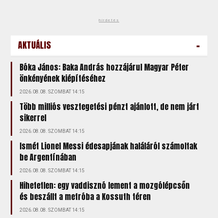
hirdetés
-
AKTUÁLIS
Bóka János: Baka András hozzájárul Magyar Péter
önkényének kiépítéséhez
2026.08.08. SZOMBAT 14:15
Több milliós vesztegetési pénzt ajánlott, de nem járt
sikerrel
2026.08.08. SZOMBAT 14:15
Ismét Lionel Messi édesapjának haláláról számoltak
be Argentínában
2026.08.08. SZOMBAT 14:15
Hihetetlen: egy vaddisznó lement a mozgólépcsőn
és beszállt a metróba a Kossuth téren
2026.08.08. SZOMBAT 14:15