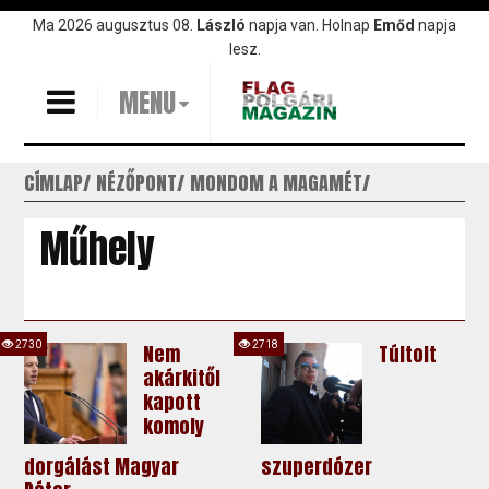
Ugrás
Ma 2026 augusztus 08.
László
napja van. Holnap
Emőd
napja
a
lesz.
tartalomra
MENU
CÍMLAP
NÉZŐPONT
MONDOM A MAGAMÉT
Műhely
2730
2718
Nem
Túltolt
akárkitől
kapott
komoly
dorgálást Magyar
szuperdózer