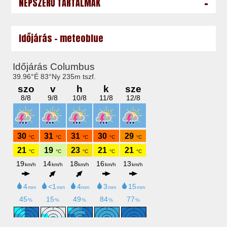
-
NÉPSZERŰ TARTALMAK
Időjárás - meteoblue