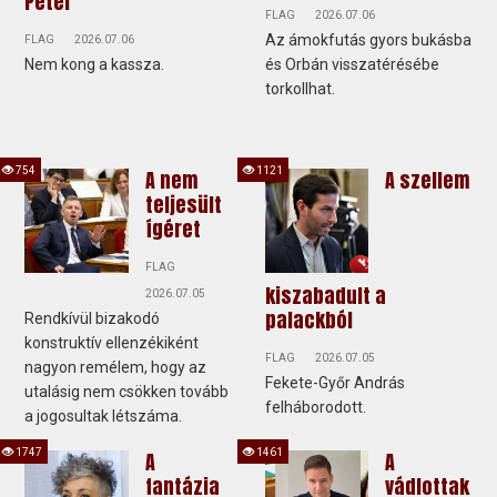
Péter
FLAG
2026.07.06
Az ámokfutás gyors bukásba
FLAG
2026.07.06
Nem kong a kassza.
és Orbán visszatérésébe
torkollhat.
754
1121
A nem
A szellem
teljesült
ígéret
FLAG
kiszabadult a
2026.07.05
palackból
Rendkívül bizakodó
konstruktív ellenzékiként
FLAG
2026.07.05
nagyon remélem, hogy az
Fekete-Győr András
utalásig nem csökken tovább
felháborodott.
a jogosultak létszáma.
1747
1461
A
A
fantázia
vádlottak