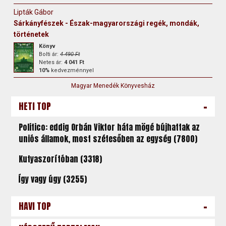
Lipták Gábor
Sárkányfészek - Észak-magyarországi regék, mondák,
történetek
Könyv
Bolti ár:
4 490 Ft
Netes ár:
4 041 Ft
10%
kedvezménnyel
Magyar Menedék Könyvesház
-
HETI TOP
Politico: eddig Orbán Viktor háta mögé bújhattak az
uniós államok, most szétesőben az egység (7800)
Kutyaszorítóban (3318)
Így vagy úgy (3255)
-
HAVI TOP