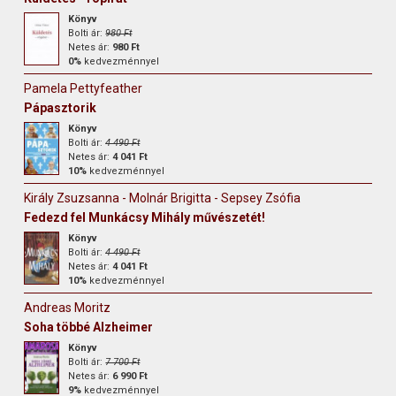
Könyv
Bolti ár:
980 Ft
Netes ár:
980 Ft
0%
kedvezménnyel
Pamela Pettyfeather
Pápasztorik
Könyv
Bolti ár:
4 490 Ft
Netes ár:
4 041 Ft
10%
kedvezménnyel
Király Zsuzsanna - Molnár Brigitta - Sepsey Zsófia
Fedezd fel Munkácsy Mihály művészetét!
Könyv
Bolti ár:
4 490 Ft
Netes ár:
4 041 Ft
10%
kedvezménnyel
Andreas Moritz
Soha többé Alzheimer
Könyv
Bolti ár:
7 700 Ft
Netes ár:
6 990 Ft
9%
kedvezménnyel