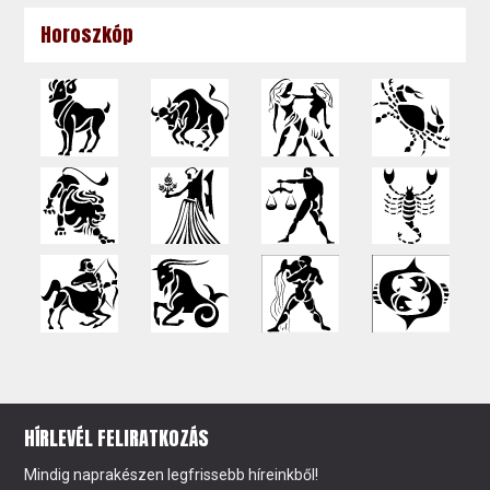
Horoszkóp
HÍRLEVÉL FELIRATKOZÁS
Mindig naprakészen legfrissebb híreinkből!