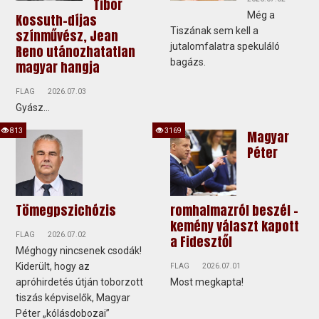
Tibor
Még a
Kossuth-díjas
Tiszának sem kell a
színművész, Jean
jutalomfalatra spekuláló
Reno utánozhatatlan
bagázs.
magyar hangja
FLAG
2026.07.03
Gyász...
813
3169
Magyar
Péter
Tömegpszichózis
romhalmazról beszél -
kemény választ kapott
FLAG
2026.07.02
a Fidesztől
Méghogy nincsenek csodák!
Kiderült, hogy az
FLAG
2026.07.01
apróhirdetés útján toborzott
Most megkapta!
tiszás képviselők, Magyar
Péter „kólásdobozai”