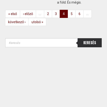
a föld. És mégis.
« első
‹ előző
…
2
3
4
5
6
…
következő ›
utolsó »
KERESÉS