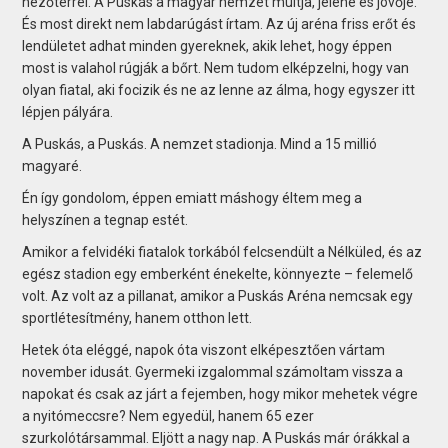
nézőtérrel. A Puskás a magyar nemzet múltja, jelene és jövője.
És most direkt nem labdarúgást írtam. Az új aréna friss erőt és
lendületet adhat minden gyereknek, akik lehet, hogy éppen
most is valahol rúgják a bőrt. Nem tudom elképzelni, hogy van
olyan fiatal, aki focizik és ne az lenne az álma, hogy egyszer itt
lépjen pályára.
A Puskás, a Puskás. A nemzet stadionja. Mind a 15 millió
magyaré.
Én így gondolom, éppen emiatt máshogy éltem meg a
helyszínen a tegnap estét.
Amikor a felvidéki fiatalok torkából felcsendült a Nélküled, és az
egész stadion egy emberként énekelte, könnyezte – felemelő
volt. Az volt az a pillanat, amikor a Puskás Aréna nemcsak egy
sportlétesítmény, hanem otthon lett.
Hetek óta eléggé, napok óta viszont elképesztően vártam
november idusát. Gyermeki izgalommal számoltam vissza a
napokat és csak az járt a fejemben, hogy mikor mehetek végre
a nyitómeccsre? Nem egyedül, hanem 65 ezer
szurkolótársammal. Eljött a nagy nap. A Puskás már órákkal a