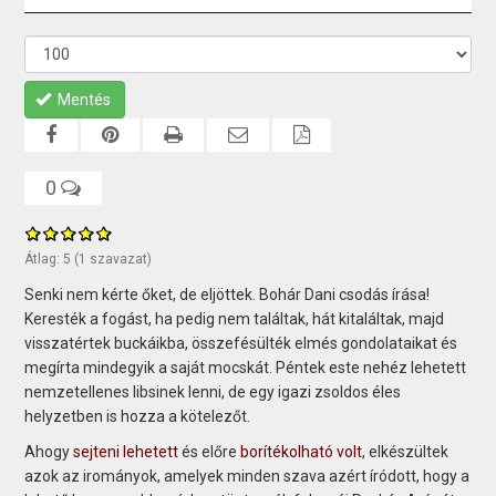
Mentés
0
Átlag:
5
(
1
szavazat)
Senki nem kérte őket, de eljöttek.
Bohár Dani csodás írása!
Keresték a fogást, ha pedig nem találtak, hát kitaláltak, majd
visszatértek buckáikba, összefésülték elmés gondolataikat és
megírta mindegyik a saját mocskát. Péntek este nehéz lehetett
nemzetellenes libsinek lenni, de egy igazi zsoldos éles
helyzetben is hozza a kötelezőt.
Ahogy
sejteni lehetett
és előre
borítékolható volt
, elkészültek
azok az irományok, amelyek minden szava azért íródott, hogy a