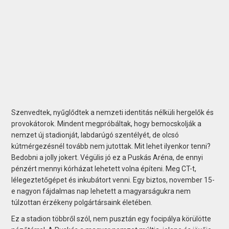
Szenvedtek, nyűglődtek a nemzeti identitás nélküli hergelők és
provokátorok. Mindent megpróbáltak, hogy bemocskolják a
nemzet új stadionját, labdarúgó szentélyét, de olcsó
kútmérgezésnél tovább nem jutottak. Mit lehet ilyenkor tenni?
Bedobni a jolly jokert. Végülis jó ez a Puskás Aréna, de ennyi
pénzért mennyi kórházat lehetett volna építeni. Meg CT-t,
lélegeztetőgépet és inkubátort venni. Egy biztos, november 15-
e nagyon fájdalmas nap lehetett a magyarságukra nem
túlzottan érzékeny polgártársaink életében.
Ez a stadion többről szól, nem pusztán egy focipálya körülötte