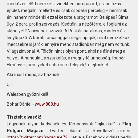
mérkőzés előtt nemzeti színekben pompázott, grandiózus
épület, megállni mellette és csak csodálni percekig – nemcsak
én, hanem mindenki ezzel kezdte a programot. Belépés? Sima
ügy, 2 perc, profi szervezés. Kisétálni a nézőtérre, elfoglalni az
ülőhelyet? Nincsenek szavak. A Puskás hatalmas, modern és
lenyűgöző. A baráti társasággal megállapítjuk, mint nemzetközi
meccsekre is járók: ennyire menő stadionban még nem voltunk.
Világszínvonal. A Földön nincs olyan pont, ahol ne állná meg a
helyét. A hangulat, a szurkolás, a megnyitó ünnepség: libabőr.
Élmények, amelyeket soha nem felejtek/felejtünk el.
Aki mást mond, az hazudik.
U.i.:
Walesben győzni kell!
Bohár Dániel -
www.888.hu
Tisztelt olvasók!
Legyenek olyan kedvesek és támogassák "lájkukkal" a
Flag
Polgári Magazin
Twitter oldalát a következő címen:
https://twitter.com/syracuse73
. illetve a Facebook oldalát pedig