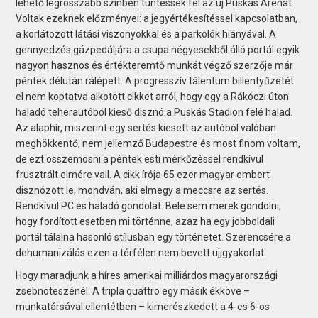
lehető legrosszabb színben tüntessék fel az új Puskás Arénát.
Voltak ezeknek előzményei: a jegyértékesítéssel kapcsolatban,
a korlátozott látási viszonyokkal és a parkolók hiányával. A
gennyedzés gázpedáljára a csupa négyesekből álló portál egyik
nagyon hasznos és értékteremtő munkát végző szerzője már
péntek délután rálépett. A progresszív tálentum billentyűzetét
el nem koptatva alkotott cikket arról, hogy egy a Rákóczi úton
haladó teherautóból kieső disznó a Puskás Stadion felé halad.
Az alaphír, miszerint egy sertés kiesett az autóból valóban
meghökkentő, nem jellemző Budapestre és most finom voltam,
de ezt összemosni a péntek esti mérkőzéssel rendkívül
frusztrált elmére vall. A cikk írója 65 ezer magyar embert
disznózott le, mondván, aki elmegy a meccsre az sertés.
Rendkívül PC és haladó gondolat. Bele sem merek gondolni,
hogy fordított esetben mi történne, azaz ha egy jobboldali
portál tálalna hasonló stílusban egy történetet. Szerencsére a
dehumanizálás ezen a térfélen nem bevett ujjgyakorlat.
Hogy maradjunk a híres amerikai milliárdos magyarországi
zsebnoteszénél. A tripla quattro egy másik ékköve –
munkatársával ellentétben – kimerészkedett a 4-es 6-os