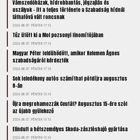
Vámszedőházak, hídrobbantás, jégzajlás és
uszályok – itt a teljes története a Szabadság hídnál
láthatóvá vált roncsnak
2026.08.07. PÉNTEK 17:15
Tűz ütött ki a Mol pozsonyi finomítójában
2026.08.07. PÉNTEK 17:15
Magyar Péter feldühödött, amikor Kelemen Ágnes
szabadságáról kérdezték
2026.08.07. PÉNTEK 17:15
Sok feledékeny autós számíthat pótdíjra augusztus
8-án
2026.08.07. PÉNTEK 15:15
Újra megrohamozzák Ceutát? Augusztus 15-ére szól
az újabb gyülekező
2026.08.07. PÉNTEK 15:15
Elindult a hétszemélyes Skoda-zászlóshajó gyártása
2026.08.07. PÉNTEK 15:15