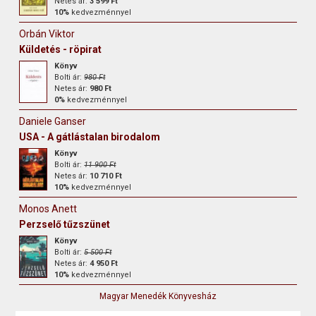
Netes ár:
3 599 Ft
10%
kedvezménnyel
Orbán Viktor
Küldetés - röpirat
Könyv
Bolti ár:
980 Ft
Netes ár:
980 Ft
0%
kedvezménnyel
Daniele Ganser
USA - A gátlástalan birodalom
Könyv
Bolti ár:
11 900 Ft
Netes ár:
10 710 Ft
10%
kedvezménnyel
Monos Anett
Perzselő tűzszünet
Könyv
Bolti ár:
5 500 Ft
Netes ár:
4 950 Ft
10%
kedvezménnyel
Magyar Menedék Könyvesház