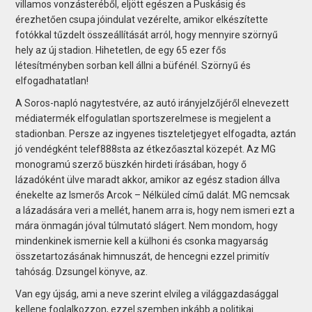
villamos vonzásteréből, eljött egészen a Puskásig és
érezhetően csupa jóindulat vezérelte, amikor elkészítette
fotókkal tűzdelt összeállítását arról, hogy mennyire szörnyű
hely az új stadion. Hihetetlen, de egy 65 ezer fős
létesítményben sorban kell állni a büfénél. Szörnyű és
elfogadhatatlan!
A Soros-napló nagytestvére, az autó irányjelzőjéről elnevezett
médiatermék elfogulatlan sportszerelmese is megjelent a
stadionban. Persze az ingyenes tiszteletjegyet elfogadta, aztán
jó vendégként telef888sta az étkezőasztal közepét. Az MG
monogramú szerző büszkén hirdeti írásában, hogy ő
lázadóként ülve maradt akkor, amikor az egész stadion állva
énekelte az Ismerős Arcok – Nélküled című dalát. MG nemcsak
a lázadására veri a mellét, hanem arra is, hogy nem ismeri ezt a
mára önmagán jóval túlmutató slágert. Nem mondom, hogy
mindenkinek ismernie kell a külhoni és csonka magyarság
összetartozásának himnuszát, de hencegni ezzel primitív
tahóság. Dzsungel könyve, az.
Van egy újság, ami a neve szerint elvileg a világgazdasággal
kellene foglalkozzon, ezzel szemben inkább a politikai