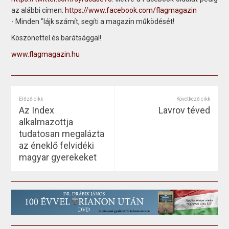
az alábbi címen:
https://www.facebook.com/flagmagazin
- Minden "lájk számít, segíti a magazin működését!
Köszönettel és barátsággal!
www.flagmagazin.hu
Előző cikk
Következő cikk
Az Index
Lavrov téved
alkalmazottja
tudatosan megalázta
az éneklő felvidéki
magyar gyerekeket