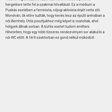
hergelésre tette fel a szakmai hitvallását. Ez a médium a
Puskás esetében a feminista, nőjogi aktivista énjét vette elő.
Mondván, ők előre tudták, hogy kevés lesz az épülő arénában a
női illemhely. Ütős posztjukhoz még képet is csatoltak, ahol
hölgyek állnak sorban. A büfés esetet tudom említeni.
Hihetetlen, hogy egy több tízezres rendezvényen sor alakul ki a
női WC előtt. A férfi szektorban ez gond nélkül működött.