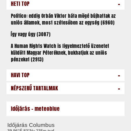
-
HETI TOP
Politico: eddig Orbán Viktor háta mögé bújhattak az
uniós államok, most szétesőben az egység (6960)
Így vagy úgy (3087)
A Human Rights Watch is figyelmeztető üzenetet
küldött Magyar Péteréknek, bukhatjuk az uniós
pénzeket (2913)
-
HAVI TOP
-
NÉPSZERŰ TARTALMAK
Időjárás - meteoblue