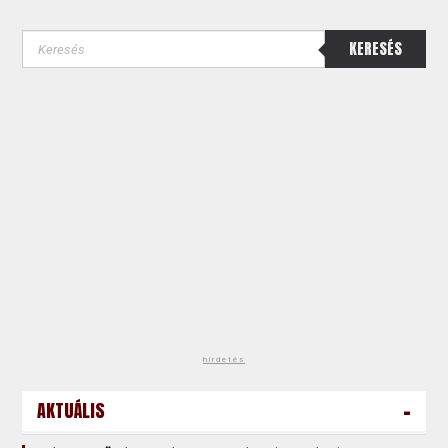
KERESÉS
hirdetés
-
AKTUÁLIS