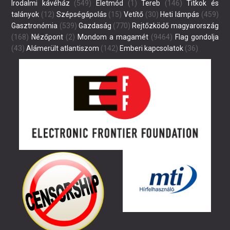
Irodalmi kávéház
(549)
Életmód
(1)
Tereb
(146)
Titkok és
talányok
(12)
Szépségápolás
(15)
Vetítő
(30)
Heti lámpás
(459)
Gasztronómia
(539)
Gazdaság
(770)
Rejtőzködő magyarország
(168)
Nézőpont
(2)
Mondom a magamét
(9464)
Flag gondolja
(43)
Alámerült atlantiszom
(142)
Emberi kapcsolatok
(36)