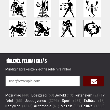
HÍRLEVÉL FELIRATKOZÁS
Mindig naprakészen legfrissebb híreinkből!
Mozi világ
(440)
Egészség
(50)
Belföld
(13)
Történelem
(21)
Tv
fotel
(65)
Jobbegyenes
(3295)
Sport
(731)
Kultúra
(13)
Nagyvilág
(1313)
Autómánia
(61)
Mozaik
(85)
Politika
(1588)