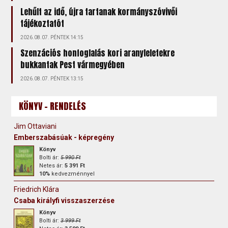
Lehűlt az idő, újra tartanak kormányszóvivői
tájékoztatót
2026.08.07. PÉNTEK 14:15
Szenzációs honfoglalás kori aranyleletekre
bukkantak Pest vármegyében
2026.08.07. PÉNTEK 13:15
KÖNYV - RENDELÉS
Jim Ottaviani
Emberszabásúak - képregény
Könyv
Bolti ár:
5 990 Ft
Netes ár:
5 391 Ft
10%
kedvezménnyel
Friedrich Klára
Csaba királyfi visszaszerzése
Könyv
Bolti ár:
3 999 Ft