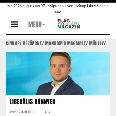
Ugrás
Ma 2026 augusztus 07.
Ibolya
napja van. Holnap
László
napja
a
lesz.
tartalomra
MENU
CÍMLAP
NÉZŐPONT
MONDOM A MAGAMÉT
MŰHELY
LIBERÁLIS KÖNNYEK
2019 NOVEMBER 17.
FLAG