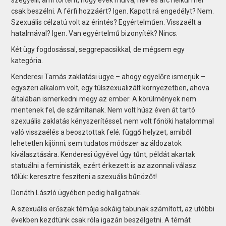
csak beszélni. A férfi hozzáért? Igen. Kapott rá engedélyt? Nem.
Szexuális célzatú volt az érintés? Egyértelműen. Visszaélt a
hatalmával? Igen. Van egyértelmű bizonyíték? Nincs.
Két ügy fogdosással, seggrepacsikkal, de mégsem egy
kategória.
Kenderesi Tamás zaklatási ügye – ahogy egyelőre ismerjük –
egyszeri alkalom volt, egy túlszexualizált környezetben, ahova
általában ismerkedni megy az ember. A körülmények nem
mentenek fel, de számítanak. Nem volt húsz éven át tartó
szexuális zaklatás kényszerítéssel; nem volt főnöki hatalommal
való visszaélés a beosztottak felé; függő helyzet, amiből
lehetetlen kijönni; sem tudatos módszer az áldozatok
kiválasztására. Kenderesi ügyével úgy tűnt, példát akartak
statuálni a feministák, ezért érkezett is az azonnali válasz
tőlük: keresztre feszíteni a szexuális bűnözőt!
Donáth László ügyében pedig hallgatnak.
A szexuális erőszak témája sokáig tabunak számított, az utóbbi
években kezdtünk csak róla igazán beszélgetni. A témát