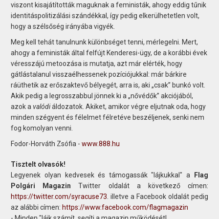
viszont kisajátították maguknak a feministák, ahogy eddig tűnik
identitáspolitizálási szándékkal, így pedig elkerülhetetlen volt,
hogy a szélsőség irányába vigyék.
Meg kell tehát tanulnunk különbséget tenni, mérlegelni. Mert,
ahogy a feministák által felfújt Kenderesi-ügy, de a korábbi évek
véresszájú metoozása is mutatja, azt már elérték, hogy
gátlástalanul visszaélhessenek pozíciójukkal: már bárkire
ráüthetik az erőszaktevő bélyegét, arra is, aki „csak” bunkó volt.
Akik pedig a legrosszabbul jönnek ki a „nővédők” akciójából,
azok a
valódi
áldozatok. Akiket, amikor végre eljutnak oda, hogy
minden szégyent és félelmet félretéve beszéljenek, senki nem
fog komolyan venni.
Fodor-Horváth Zsófia -
www.888.hu
Tisztelt olvasók!
Legyenek olyan kedvesek és támogassák "lájkukkal" a
Flag
Polgári Magazin
Twitter oldalát a következő címen:
https://twitter.com/syracuse73
. illetve a Facebook oldalát pedig
az alábbi címen:
https://www.facebook.com/flagmagazin
- Minden "lájk számít, segíti a magazin működését!