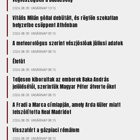
2026.08.09. VASÁRNAP 10:15
Vitális Milán góllal debütált, és rögtön szokatlan
helyzetbe csöppent Athénban
2026.08.09. VASÁRNAP 09:15
A meteorológus szerint vészjóslóak júliusi adatok
2026.08.09. VASÁRNAP 08:15
Életút
2026.08.09. VASÁRNAP 08:15
Teljesen kiborultak az emberek Baka András
jelölésétől, szerintük Magyar Péter átverte őket
2026.08.09. VASÁRNAP 08:15
A Fradi a Marca címlapján, amely Arda Güler miatt
felszólította Real Madridot
2026.08.09. VASÁRNAP 08:15
Visszatért a gázpiaci rémálom
2026.08.09. VASÁRNAP 08:15