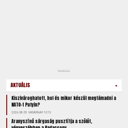
hirdetés
-
AKTUÁLIS
Kiszivároghatott, hol és mikor készül megtámadni a
NATO-t Putyin?
2026.08.09. VASÁRNAP 10:15
Aranyszínű sárgaság pusztítja a szőlőt,
végveszélyben a Badacsony