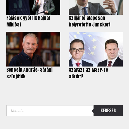
Fájások gyötrik Hajnal
Szijjártó alaposan
Miklóst
helyretette Junckert
Bencsik András: Sátáni
Szavazz az MSZP-re
színjáték
sörért!
KERESÉS