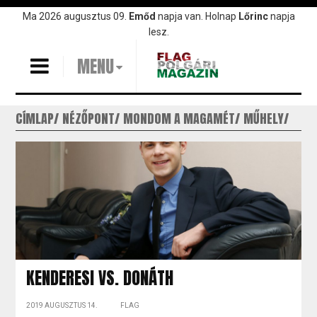
Ugrás
Ma 2026 augusztus 09.
Emőd
napja van. Holnap
Lőrinc
napja
a
lesz.
tartalomra
MENU
CÍMLAP
NÉZŐPONT
MONDOM A MAGAMÉT
MŰHELY
KENDERESI VS. DONÁTH
2019 AUGUSZTUS 14.
FLAG