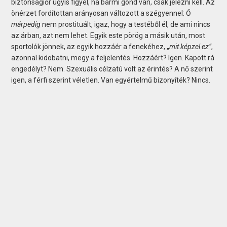
biztonságiőr úgyis figyel, ha bármi gond van, csak jelezni kell. Az
önérzet fordítottan arányosan változott a szégyennel: Ő
márpedig
nem prostituált, igaz, hogy a testéből él, de ami nincs
az árban, azt nem lehet. Egyik este pörög a másik után, most
sportolók jönnek, az egyik hozzáér a fenekéhez, „
mit képzel ez”
,
azonnal kidobatni, megy a feljelentés. Hozzáért? Igen. Kapott rá
engedélyt? Nem. Szexuális célzatú volt az érintés? A nő szerint
igen, a férfi szerint véletlen. Van egyértelmű bizonyíték? Nincs.