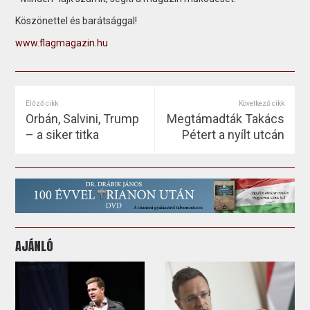
Köszönettel és barátsággal!
www.flagmagazin.hu
Előző cikk
Következő cikk
Orbán, Salvini, Trump
Megtámadták Takács
– a siker titka
Pétert a nyílt utcán
AJÁNLÓ