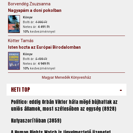
Borvendég Zsuzsanna
Nagyapám a doni pokolban
Könyv
Bolti ár:
4 990 Ft
Netes ár:
4 491 Ft
10%
kedvezménnyel
Kötter Tamás
Isten hozta az Európai Birodalomban
Könyv
Bolti ár:
5 499 Ft
Netes ár:
4 949 Ft
10%
kedvezménnyel
Magyar Menedék Könyvesház
-
HETI TOP
Politico: eddig Orbán Viktor háta mögé bújhattak az
uniós államok, most szétesőben az egység (8928)
Kutyaszorítóban (3859)
A Human Rights Watch is figyelmeztető üzenetet