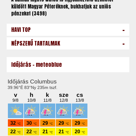
küldött Magyar Péteréknek, bukhatjuk az uniós
pénzeket (3498)
-
HAVI TOP
-
NÉPSZERŰ TARTALMAK
Időjárás - meteoblue