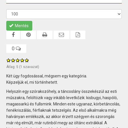
Mentés
0
Átlag:
5
(
1
szavazat)
Két ügy fogdosással, mégsem egy kategória.
Képzeljük el, mi történhetett.
Helyszín egy szórakozóhely, a táncoslány összekészül az esti
műszakra, felöltözik vagy inkább levetkőzik: kisbugyi, haspóló,
magassarkú és fullsmink. Minden este ugyanaz, körbetáncolás,
fenékriszálás, férfiaknak tetszelgés. Az első alkalmakra még
halványan emlékszik, az akkor érzett szégyen és szorongás
már rég elmúlt, már rutinból megy az öltánc extrákkal. A