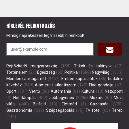
HÍRLEVÉL FELIRATKOZÁS
Mindig naprakészen legfrissebb híreinkből!
Rejtőzködő magyarország
(168)
Titkok és talányok
(12)
Történelem
(21)
Egészség
(50)
Politika
(1588)
Nagyvilág
(1313)
Mondom a magamét
(9467)
Emberi kapcsolatok
(36)
Irodalmi
kávéház
(549)
Alámerült atlantiszom
(142)
Flag gondolja
(43)
Sport
(731)
Vetítő
(30)
Autómánia
(61)
Kultúra
(13)
Nézőpont
(2)
Heti lámpás
(459)
Jobbegyenes
(3296)
Mozaik
(85)
Mozi
világ
(440)
Belföld
(13)
Életmód
(1)
Gazdaság
(770)
Gasztronómia
(539)
Szépségápolás
(15)
Tv fotel
(65)
Tereb
(146)