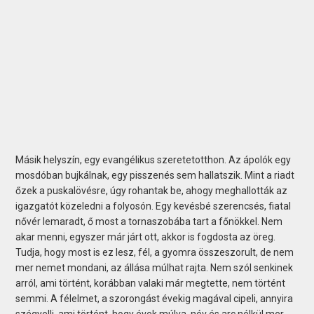
Másik helyszín, egy evangélikus szeretetotthon. Az ápolók egy
mosdóban bujkálnak, egy pisszenés sem hallatszik. Mint a riadt
őzek a puskalövésre, úgy rohantak be, ahogy meghallották az
igazgatót közeledni a folyosón. Egy kevésbé szerencsés, fiatal
nővér lemaradt, ő most a tornaszobába tart a főnökkel. Nem
akar menni, egyszer már járt ott, akkor is fogdosta az öreg.
Tudja, hogy most is ez lesz, fél, a gyomra összeszorult, de nem
mer nemet mondani, az állása múlhat rajta. Nem szól senkinek
arról, ami történt, korábban valaki már megtette, nem történt
semmi. A félelmet, a szorongást évekig magával cipeli, annyira
szégyelli, ami történt, hogy évek múlva, név és arc nélkül mer