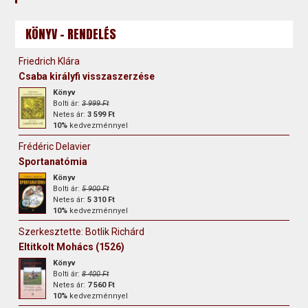
KÖNYV - RENDELÉS
Friedrich Klára
Csaba királyfi visszaszerzése
Könyv
Bolti ár:
3 999 Ft
Netes ár:
3 599 Ft
10%
kedvezménnyel
Frédéric Delavier
Sportanatómia
Könyv
Bolti ár:
5 900 Ft
Netes ár:
5 310 Ft
10%
kedvezménnyel
Szerkesztette: Botlik Richárd
Eltitkolt Mohács (1526)
Könyv
Bolti ár:
8 400 Ft
Netes ár:
7 560 Ft
10%
kedvezménnyel