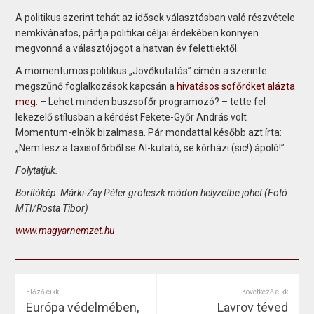
A politikus szerint tehát az idősek választásban való részvétele
nemkívánatos, pártja politikai céljai érdekében könnyen
megvonná a választójogot a hatvan év felettiektől.
A momentumos politikus „Jövőkutatás” címén a szerinte
megszűnő foglalkozások kapcsán a
hivatásos sofőröket alázta
meg
. – Lehet minden buszsofőr programozó? – tette fel
lekezelő stílusban a kérdést Fekete-Győr András volt
Momentum-elnök bizalmasa. Pár mondattal később azt írta:
„Nem lesz a taxisofőrből se AI-kutató, se kórházi (sic!) ápoló!”
Folytatjuk.
Borítókép: Márki-Zay Péter groteszk módon helyzetbe jöhet (Fotó:
MTI/Rosta Tibor)
www.magyarnemzet.hu
Előző cikk
Következő cikk
Európa védelmében,
Lavrov téved