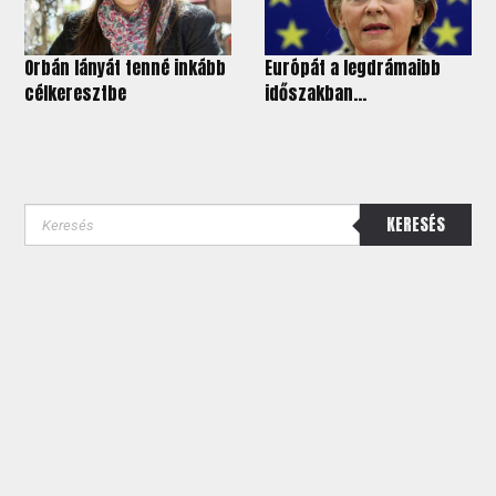
Orbán lányát tenné inkább
Európát a legdrámaibb
célkeresztbe
időszakban...
KERESÉS