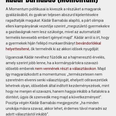
A Momentum politikusai is kiveszik a részüket a magyarok
gyalázásából, és gyakran teljesen abszurd kijelentésekre
ragadtatják magukat. Kádár Barnabás alapító, a párt olimpia
elleni kampányának vezetője szerint „megszülető gyermekekre
a gazdaságnak nem lesz szüksége, mivel az automatizált
termelés kevesebb embert igényel majd”. Kádár arról is írt, hogy
a gyermekek híján fellépő munkaerőhiányt
bevándorlókkal
helyettesítené
, ők termelnék ki az akkori idősek nyugdíját.
Ugyancsak Kádár nevéhez fűződik az a hajmeresztő érvelés,
amely szerint jobb lenne, ha a kormánypártokra szavazó
idősebb emberek
nem vennének részt a választásokon
. Majd
így magyarázkodott a momentumos: „természetesen nem
szeretném elvenni senki választójogát, ehelyett célravezetőek
lehetnek olyan, idősebbek által indított kezdeményezések, mint
hogy ne menjen el szavazni, hanem hagyja inkább a fiatalokra a
döntést, úgyis ők szenvedik meg majd a következményeit”.
Posztja végén Kádár Barnabás megjegyezte: „ha minden
unokája másra szavaz, akkor lehet, érdemes távol maradni az
adott választástól inkább”.