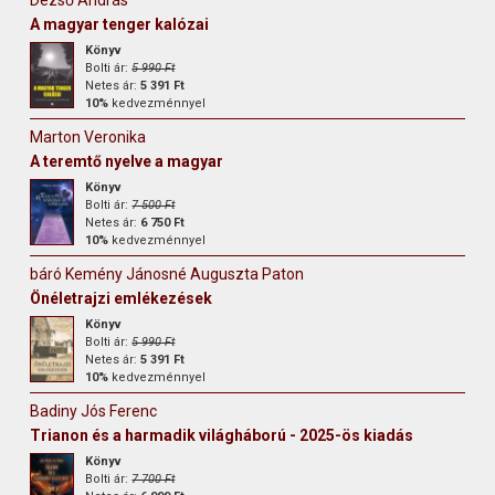
A magyar tenger kalózai
Könyv
Bolti ár:
5 990 Ft
Netes ár:
5 391 Ft
10%
kedvezménnyel
Marton Veronika
A teremtő nyelve a magyar
Könyv
Bolti ár:
7 500 Ft
Netes ár:
6 750 Ft
10%
kedvezménnyel
báró Kemény Jánosné Auguszta Paton
Önéletrajzi emlékezések
Könyv
Bolti ár:
5 990 Ft
Netes ár:
5 391 Ft
10%
kedvezménnyel
Badiny Jós Ferenc
Trianon és a harmadik világháború - 2025-ös kiadás
Könyv
Bolti ár:
7 700 Ft