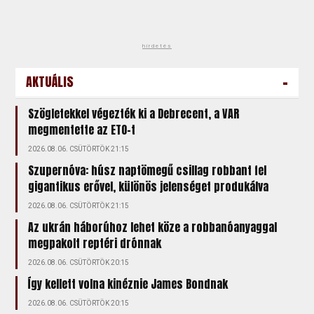
hirdetés
-
AKTUÁLIS
Szögletekkel végezték ki a Debrecent, a VAR
megmentette az ETO-t
2026.08.06. CSÜTÖRTÖK 21:15
Szupernóva: húsz naptömegű csillag robbant fel
gigantikus erővel, különös jelenséget produkálva
2026.08.06. CSÜTÖRTÖK 21:15
Az ukrán háborúhoz lehet köze a robbanóanyaggal
megpakolt reptéri drónnak
2026.08.06. CSÜTÖRTÖK 20:15
Így kellett volna kinéznie James Bondnak
2026.08.06. CSÜTÖRTÖK 20:15