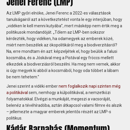
Jenei Ferenc (LMP)
Az LMP győri elnöke, Jenei Ferenc a 2022-es választások
tanulságairól azt a következtetést vonta le egy interjúban, hogy
„vidéken le kell menni kutyába”, mert másképp nem értik meg a
politikusok mondandóját. „Tőlem az LMP-ben sokszor
kérdezték, hogy vidéken, ha odamegyek az emberek közé,
miért nem beszélek az ökopolitikáról meg a biodiverzitásról?
Na, erre mondtam én azt: képzeljétek el, hogy beülök a falusi
kocsmába, és a Jóskával meg a Pistával egy fröccs mellett
elkezdek a biodiverziásról beszélni. Ha meg nem vernek, akkor
is úgy megyek ki abból a kocsmából, hogy oda többet a lábam
be nem tehetem.”
Jenei szerint a vidéki ember
nem foglalkozik napi szinten még
a politikával
sem, nemhogy a külpolitikával, a nemzetközi
folyamatokkal. Elvégzi a munkáját, megeszi a vacsoráját,
belenéz a tévéhíradóba, aztán átkapcsol valami filmre és alszik
– jellemezte a magyar emberek jelentős részét az LMP-s
politikus.
Kádár Barnabás (Momentum)