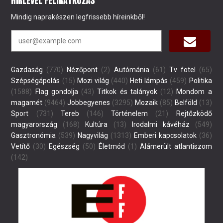
HÍRLEVÉL FELIRATKOZÁS
Mindig naprakészen legfrissebb híreinkből!
Gazdaság
(770)
Nézőpont
(2)
Autómánia
(61)
Tv fotel
(65)
Szépségápolás
(15)
Mozi világ
(440)
Heti lámpás
(459)
Politika
(1588)
Flag gondolja
(43)
Titkok és talányok
(12)
Mondom a
magamét
(9464)
Jobbegyenes
(3295)
Mozaik
(85)
Belföld
(13)
Sport
(731)
Tereb
(146)
Történelem
(21)
Rejtőzködő
magyarország
(168)
Kultúra
(13)
Irodalmi kávéház
(549)
Gasztronómia
(539)
Nagyvilág
(1313)
Emberi kapcsolatok
(36)
Vetítő
(30)
Egészség
(50)
Életmód
(1)
Alámerült atlantiszom
(142)