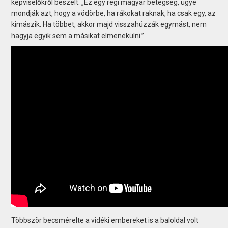
képviselőkről beszélt. „Ez egy régi magyar betegség, ugye
mondják azt, hogy a vödörbe, ha rákokat raknak, ha csak egy, az
kimászik. Ha többet, akkor majd visszahúzzák egymást, nem
hagyja egyik sem a másikat elmenekülni.”
Többször becsmérelte a vidéki embereket is a baloldal volt