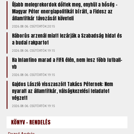
Újabb melegrekordok dőltek meg, enyhül a hőség –
Magyar Péter energiapolitikát bírált, a Fidesz az
államtitkár távozását követeli
2026.08.06. CSÜTÖRTÖK 20:15
Háborús arzenál miatt lezárják a Szabadság hidat és
a budai rakpartot
2026.08.06. CSÜTÖRTÖK 19:15
Ha Infantino marad a FIFA élén, nem lesz több futball-
vb
2026.08.06. CSÜTÖRTÖK 19:15
Gajdos László visszaszólt Takács Péternek: Nem
nyaralt az államtitkár, válságkezelési feladatot
végzett
2026.08.06. CSÜTÖRTÖK 19:15
KÖNYV - RENDELÉS
Dezső András