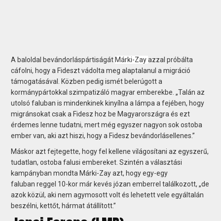
A baloldal bevándorláspártiságát
Márki-Zay
azzal próbálta
cáfolni, hogy a Fideszt vádolta meg alaptalanul a migráció
támogatásával. Közben pedig ismét belerúgott a
kormánypártokkal szimpatizáló magyar emberekbe. „Talán az
utolsó faluban is mindenkinek kinyílna a lámpa a fejében, hogy
migránsokat csak a Fidesz hoz be Magyarországra és ezt
érdemes lenne tudatni, mert még egyszer nagyon sok ostoba
ember van, aki azt hiszi, hogy a Fidesz bevándorlásellenes.”
Máskor azt fejtegette, hogy fel kellene világosítani az egyszerű,
tudatlan, ostoba falusi embereket. Szintén a választási
kampányban mondta Márki-Zay azt, hogy egy-egy
faluban reggel 10-kor már kevés józan emberrel találkozott, „de
azok közül, aki nem agymosott volt és lehetett vele egyáltalán
beszélni, kettőt, hármat átállított.”