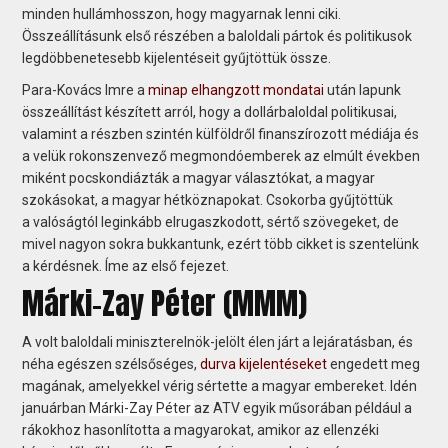
minden hullámhosszon, hogy magyarnak lenni ciki.
Összeállításunk első részében a baloldali pártok és politikusok
legdöbbenetesebb kijelentéseit gyűjtöttük össze.
Para-Kovács Imre a
minap elhangzott mondatai
után lapunk
összeállítást készített arról, hogy a dollárbaloldal politikusai,
valamint a részben szintén külföldről finanszírozott médiája és
a velük rokonszenvező megmondóemberek az elmúlt években
miként pocskondiázták a magyar választókat, a magyar
szokásokat, a magyar hétköznapokat. Csokorba gyűjtöttük
a valóságtól leginkább elrugaszkodott, sértő szövegeket, de
mivel nagyon sokra bukkantunk, ezért több cikket is szentelünk
a kérdésnek. Íme az első fejezet.
Márki-Zay Péter (MMM)
A volt baloldali miniszterelnök-jelölt élen járt a lejáratásban, és
néha egészen szélsőséges,
durva kijelentéseket
engedett meg
magának, amelyekkel vérig sértette a magyar embereket. Idén
januárban
Márki-Zay Péter
az ATV egyik műsorában például a
rákokhoz hasonlította a magyarokat, amikor az ellenzéki