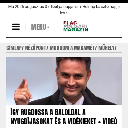
Ugrás
Ma 2026 augusztus 07.
Ibolya
napja van. Holnap
László
napja
a
lesz.
tartalomra
MENU
CÍMLAP
NÉZŐPONT
MONDOM A MAGAMÉT
MŰHELY
ÍGY RUGDOSSA A BALOLDAL A
NYUGDÍJASOKAT ÉS A VIDÉKIEKET + VIDEÓ