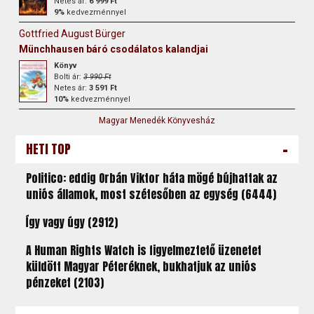
Netes ár:
6 999 Ft
9%
kedvezménnyel
Gottfried August Bürger
Münchhausen báró csodálatos kalandjai
Könyv
Bolti ár:
3 990 Ft
Netes ár:
3 591 Ft
10%
kedvezménnyel
Magyar Menedék Könyvesház
-
HETI TOP
Politico: eddig Orbán Viktor háta mögé bújhattak az
uniós államok, most szétesőben az egység (6444)
Így vagy úgy (2912)
A Human Rights Watch is figyelmeztető üzenetet
küldött Magyar Péteréknek, bukhatjuk az uniós
pénzeket (2103)