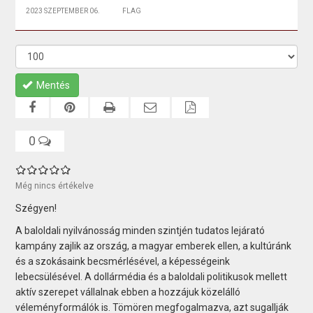
2023 SZEPTEMBER 06.
FLAG
Mentés
0
Még nincs értékelve
Szégyen!
A baloldali nyilvánosság minden szintjén tudatos lejárató
kampány zajlik az ország, a magyar emberek ellen, a kultúránk
és a szokásaink becsmérlésével, a képességeink
lebecsülésével. A dollármédia és a baloldali politikusok mellett
aktív szerepet vállalnak ebben a hozzájuk közelálló
véleményformálók is. Tömören megfogalmazva, azt sugallják