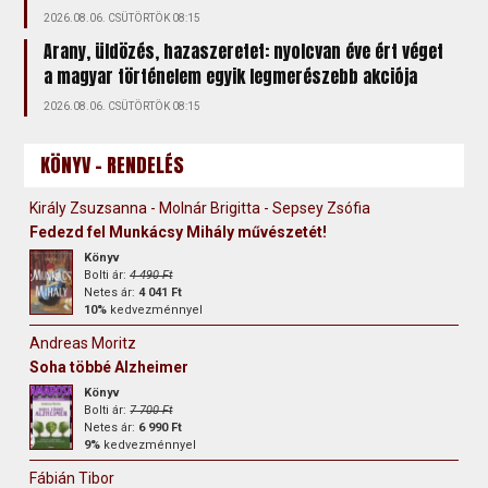
2026.08.06. CSÜTÖRTÖK 08:15
Arany, üldözés, hazaszeretet: nyolcvan éve ért véget
a magyar történelem egyik legmerészebb akciója
2026.08.06. CSÜTÖRTÖK 08:15
KÖNYV - RENDELÉS
Király Zsuzsanna - Molnár Brigitta - Sepsey Zsófia
Fedezd fel Munkácsy Mihály művészetét!
Könyv
Bolti ár:
4 490 Ft
Netes ár:
4 041 Ft
10%
kedvezménnyel
Andreas Moritz
Soha többé Alzheimer
Könyv
Bolti ár:
7 700 Ft
Netes ár:
6 990 Ft
9%
kedvezménnyel
Fábián Tibor