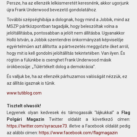
Persze, ha az ellenzék lelkiismeretét keresnénk, akkor ugorjunk
újra Frank Underwood bevezető gondolatához.
További szépséghibája a dolognak, hogy mind a Jobbik, mind az
MSZP pártközpontban tagadják, hogy beleszóltak volna a
jelöltállításba, pontosabban a jelölt nem állításba. Ugyanakkor
Holló István, a Jobbik szentendrei önkormányzati képviselője
egyértelműen azt állította: a pártvezetés meggyőzte őket arról,
hogy mit is kell gondolni jelöltállítás tekintetében. Van ilyen. És
rögtön a fülünkbe is csenghet Frank Underwood másik
örökbecsűje: „Túlértékelt dolog a demokrácia”.
És valljuk be, ha az ellenzék párhuzamos valóságát nézzük, ez
az állítás igaznak is tűnik.
www.tutiblog.com
Tisztelt olvasók!
Legyenek olyan kedvesek és támogassák "lájkukkal" a
Flag
Polgári Magazin
Twitter oldalát a következő címen:
https://twitter.com/syracuse73
. illetve a Facebook oldalát pedig
az alábbi címen:
https://www.facebook.com/flagmagazin