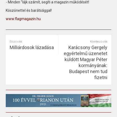
- Minden "lájk számít, segíti a magazin működését!
Köszönettel és barátsággal!
www.flagmagazin.hu
Előző cikk
Következő cikk
Milliárdosok lázadása
Karácsony Gergely
egyértelmű üzenetet
küldött Magyar Péter
kormányának:
Budapest nem tud
fizetni