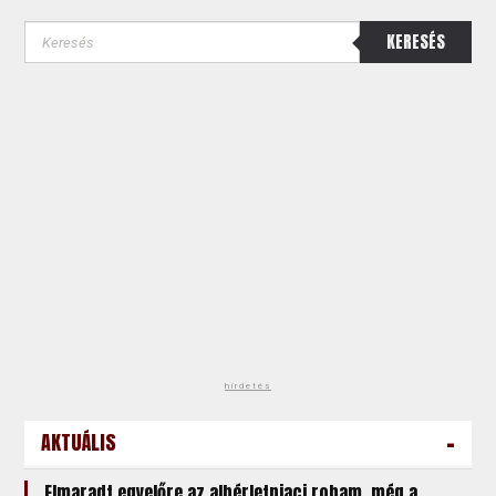
KERESÉS
hirdetés
-
AKTUÁLIS
Elmaradt egyelőre az albérletpiaci roham, még a