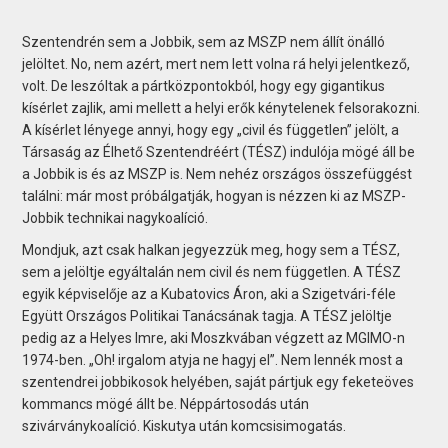
Szentendrén sem a Jobbik, sem az MSZP nem állít önálló
jelöltet. No, nem azért, mert nem lett volna rá helyi jelentkező,
volt. De leszóltak a pártközpontokból, hogy egy gigantikus
kísérlet zajlik, ami mellett a helyi erők kénytelenek felsorakozni.
A kísérlet lényege annyi, hogy egy „civil és független” jelölt, a
Társaság az Élhető Szentendréért (TÉSZ) indulója mögé áll be
a Jobbik is és az MSZP is. Nem nehéz országos összefüggést
találni: már most próbálgatják, hogyan is nézzen ki az MSZP-
Jobbik technikai nagykoalíció.
Mondjuk, azt csak halkan jegyezzük meg, hogy sem a TÉSZ,
sem a jelöltje egyáltalán nem civil és nem független. A TÉSZ
egyik képviselője az a Kubatovics Áron, aki a Szigetvári-féle
Együtt Országos Politikai Tanácsának tagja. A TÉSZ jelöltje
pedig az a Helyes Imre, aki Moszkvában végzett az MGIMO-n
1974-ben. „Oh! irgalom atyja ne hagyj el”. Nem lennék most a
szentendrei jobbikosok helyében, saját pártjuk egy feketeöves
kommancs mögé állt be. Néppártosodás után
szivárványkoalíció. Kiskutya után komcsisimogatás.