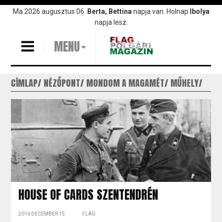
Ugrás
Ma 2026 augusztus 06.
Berta, Bettina
napja van. Holnap
Ibolya
a
napja lesz.
tartalomra
MENU
CÍMLAP
NÉZŐPONT
MONDOM A MAGAMÉT
MŰHELY
HOUSE OF CARDS SZENTENDRÉN
2016 DECEMBER 15.
FLAG