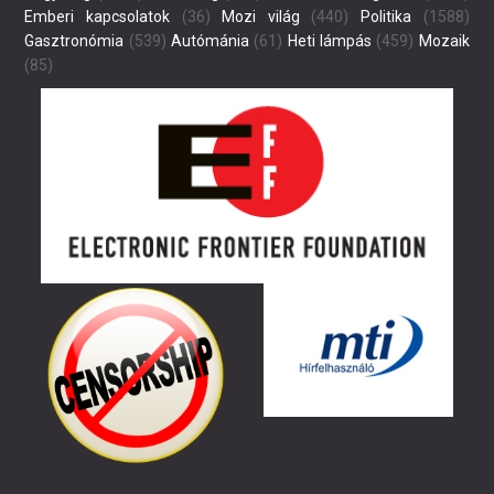
Emberi kapcsolatok
(36)
Mozi világ
(440)
Politika
(1588)
Gasztronómia
(539)
Autómánia
(61)
Heti lámpás
(459)
Mozaik
(85)