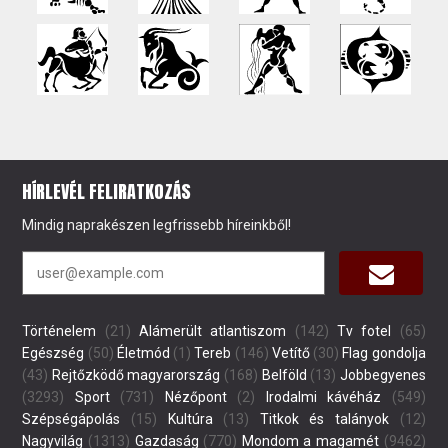
HÍRLEVÉL FELIRATKOZÁS
Mindig naprakészen legfrissebb híreinkből!
Történelem
(21)
Alámerült atlantiszom
(142)
Tv fotel
(65)
Egészség
(50)
Életmód
(1)
Tereb
(146)
Vetítő
(30)
Flag gondolja
(43)
Rejtőzködő magyarország
(168)
Belföld
(13)
Jobbegyenes
(3293)
Sport
(731)
Nézőpont
(2)
Irodalmi kávéház
(549)
Szépségápolás
(15)
Kultúra
(13)
Titkok és talányok
(12)
Nagyvilág
(1313)
Gazdaság
(770)
Mondom a magamét
(9462)