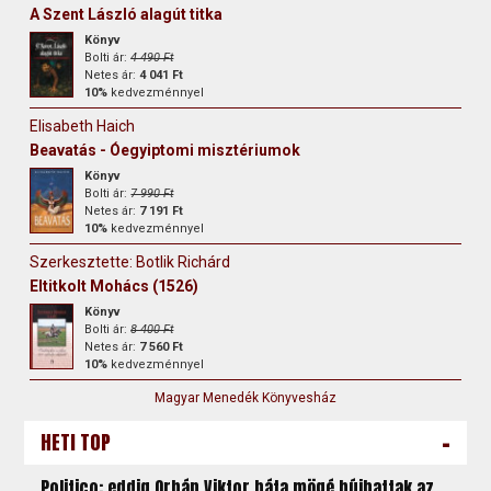
A Szent László alagút titka
Könyv
Bolti ár:
4 490 Ft
Netes ár:
4 041 Ft
10%
kedvezménnyel
Elisabeth Haich
Beavatás - Óegyiptomi misztériumok
Könyv
Bolti ár:
7 990 Ft
Netes ár:
7 191 Ft
10%
kedvezménnyel
Szerkesztette: Botlik Richárd
Eltitkolt Mohács (1526)
Könyv
Bolti ár:
8 400 Ft
Netes ár:
7 560 Ft
10%
kedvezménnyel
Magyar Menedék Könyvesház
-
HETI TOP
Politico: eddig Orbán Viktor háta mögé bújhattak az