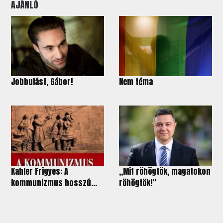
AJÁNLÓ
Jobbulást, Gábor!
Nem téma
Kahler Frigyes: A
„Mit röhögtök, magatokon
kommunizmus hosszú...
röhögtök!”