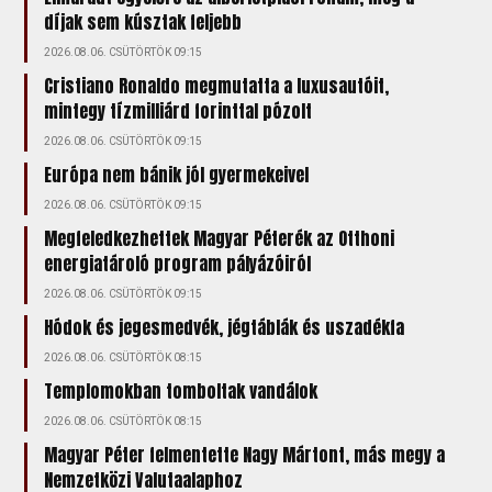
díjak sem kúsztak feljebb
2026.08.06. CSÜTÖRTÖK 09:15
Cristiano Ronaldo megmutatta a luxusautóit,
mintegy tízmilliárd forinttal pózolt
2026.08.06. CSÜTÖRTÖK 09:15
Európa nem bánik jól gyermekeivel
2026.08.06. CSÜTÖRTÖK 09:15
Megfeledkezhettek Magyar Péterék az Otthoni
energiatároló program pályázóiról
2026.08.06. CSÜTÖRTÖK 09:15
Hódok és jegesmedvék, jégtáblák és uszadékfa
2026.08.06. CSÜTÖRTÖK 08:15
Templomokban tomboltak vandálok
2026.08.06. CSÜTÖRTÖK 08:15
Magyar Péter felmentette Nagy Mártont, más megy a
Nemzetközi Valutaalaphoz