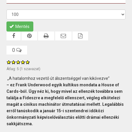
Mentés
0
Átlag:
5
(
1
szavazat)
„A hatalomhoz vezető út álszentséggel van kikövezve”
– ez Frank Underwood egyik kultikus mondata a House of
Cards-ból. Úgy néz ki, hogy mivel az ellenzék továbbra sem
találja a Fideszre a megfelelő ellenszert, végleg elkötelezi
magát a cinikus machinátor útmutatásai mellett. Legalábbis
erről tanúskodik a január 15-i szentendrei időközi
önkormányzati képviselőválasztás előtti drámai ellenzéki
sakkjátszma.