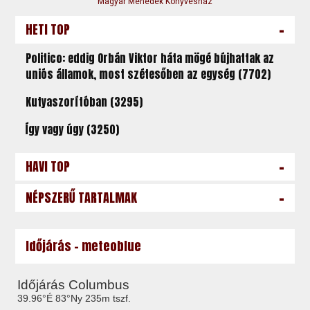
Magyar Menedék Könyvesház
-
HETI TOP
Politico: eddig Orbán Viktor háta mögé bújhattak az
uniós államok, most szétesőben az egység (7702)
Kutyaszorítóban (3295)
Így vagy úgy (3250)
-
HAVI TOP
-
NÉPSZERŰ TARTALMAK
Időjárás - meteoblue