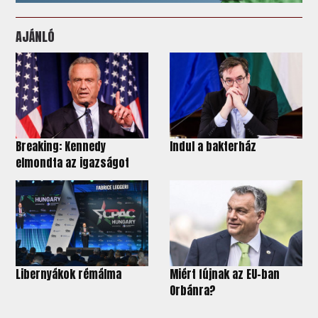
AJÁNLÓ
Breaking: Kennedy
Indul a bakterház
elmondta az igazságot
Libernyákok rémálma
Miért fújnak az EU-ban
Orbánra?