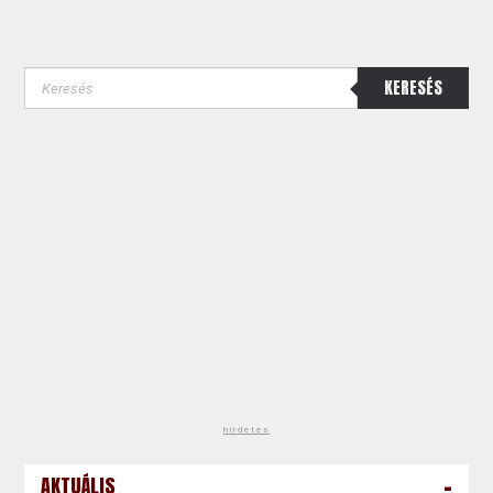
KERESÉS
hirdetés
-
AKTUÁLIS