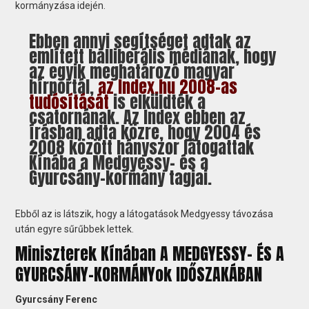
kormányzása idején.
Ebben annyi segítséget adtak az
említett balliberális médiának, hogy
az egyik meghatározó magyar
hírportál,
az Index.hu 2008-as
tudósítását
is elküldték a
csatornának. Az Index ebben az
írásban adta közre, hogy 2004 és
2008 között hányszor látogattak
Kínába a Medgyessy- és a
Gyurcsány-kormány tagjai.
Ebből az is látszik, hogy a látogatások Medgyessy távozása
után egyre sűrűbbek lettek.
Miniszterek Kínában A MEDGYESSY- ÉS A
GYURCSÁNY-KORMÁNYok IDŐSZAKÁBAN
Gyurcsány Ferenc