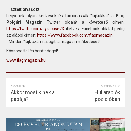
Tisztelt olvasók!
Legyenek olyan kedvesek és támogassák "lájkukkal" a
Flag
Polgári Magazin
Twitter oldalát a következő címen:
https://twitter.com/syracuse73
. illetve a Facebook oldalát pedig
az alábbi címen:
https://www.facebook.com/flagmagazin
- Minden "lájk számít, segíti a magazin működését!
Köszönettel és barátsággal!
www.flagmagazin.hu
Előző cikk
Következő cikk
Akkor most kinek a
Hullarablók
pápája?
pozícióban