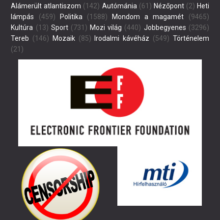
Alámerült atlantiszom
(142)
Autómánia
(61)
Nézőpont
(2)
Heti
lámpás
(459)
Politika
(1588)
Mondom a magamét
(9465)
Kultúra
(13)
Sport
(731)
Mozi világ
(440)
Jobbegyenes
(3296)
Tereb
(146)
Mozaik
(85)
Irodalmi kávéház
(549)
Történelem
(21)