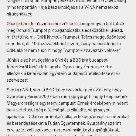
Magyarországon. Kampányeszközzé silányodott a CNN a világ
minden pontján – írja beszámolójában a V4NA nemzetközi
hírügynökség.
Charlie Chester őszintén beszélt arról
, hogy hogyan buktatták
meg Donald Trumpot propagandisztikus eszközökkel. „Nézd,
mit tettünk, mi [CNN] kitettük Trumpot. Teljes meggyőződéssel
mondom, és 100 százalékban hiszem, hogy ha nem lenne a
CNN, akkor nem tudom, hogy Trumpot kiszavazták volna-e.”
Június első hétvégéjén a CNN és a BBC is a budapesti
tüntetésről tudósított, amit a Gyurcsány Ferenc vezette
ellenzék a kínai Fudan Egyetem budapesti letelepítése ellen
szervezett.
Sem a CNN-t, sem a BBC-t nem zavarta meg az a tény, hogy
Gyurcsány Ferenc 2007-ben még könyörgött, hogy telepítsenek
Magyarországra egyetemi campust. Ennek érdekében mindent
be is vetettek, még a feleségét is elküldte, hogy vigyen
ajándékot 150 ezer amerikai dollár értékben, orvosi monitorokat
és berendezéseket a Fudan Egyetemnek. Gyurcsány szerint
erre azért volt szükség, mert mint nyilatkozta újságíróknak: