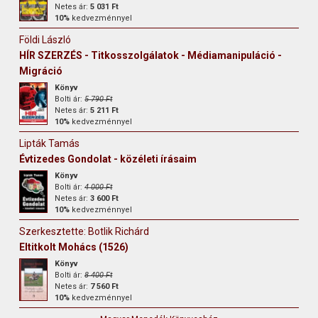
Netes ár:
5 031 Ft
10%
kedvezménnyel
Földi László
HÍR SZERZÉS - Titkosszolgálatok - Médiamanipuláció -
Migráció
Könyv
Bolti ár:
5 790 Ft
Netes ár:
5 211 Ft
10%
kedvezménnyel
Lipták Tamás
Évtizedes Gondolat - közéleti írásaim
Könyv
Bolti ár:
4 000 Ft
Netes ár:
3 600 Ft
10%
kedvezménnyel
Szerkesztette: Botlik Richárd
Eltitkolt Mohács (1526)
Könyv
Bolti ár:
8 400 Ft
Netes ár:
7 560 Ft
10%
kedvezménnyel