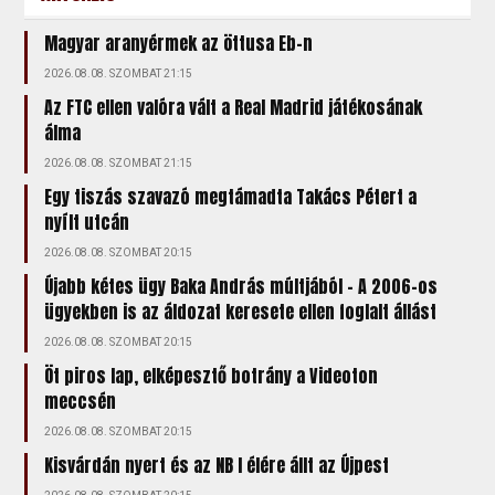
Magyar aranyérmek az öttusa Eb-n
2026.08.08. SZOMBAT 21:15
Az FTC ellen valóra vált a Real Madrid játékosának
álma
2026.08.08. SZOMBAT 21:15
Egy tiszás szavazó megtámadta Takács Pétert a
nyílt utcán
2026.08.08. SZOMBAT 20:15
Újabb kétes ügy Baka András múltjából – A 2006-os
ügyekben is az áldozat keresete ellen foglalt állást
2026.08.08. SZOMBAT 20:15
Öt piros lap, elképesztő botrány a Videoton
meccsén
2026.08.08. SZOMBAT 20:15
Kisvárdán nyert és az NB I élére állt az Újpest