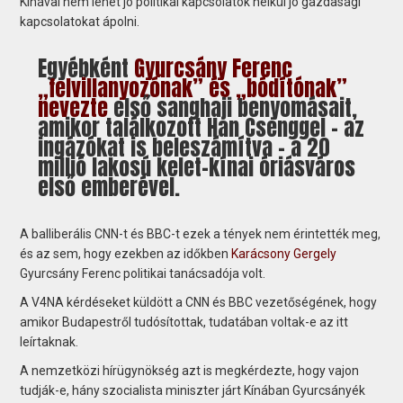
Kínával nem lehet jó politikai kapcsolatok nélkül jó gazdasági
kapcsolatokat ápolni.
Egyébként
Gyurcsány Ferenc
„felvillanyozónak” és „bódítónak”
nevezte
első sanghaji benyomásait,
amikor találkozott Han Csenggel – az
ingázókat is beleszámítva – a 20
millió lakosú kelet-kínai óriásváros
első emberével.
A balliberális CNN-t és BBC-t ezek a tények nem érintették meg,
és az sem, hogy ezekben az időkben
Karácsony Gergely
Gyurcsány Ferenc politikai tanácsadója volt.
A V4NA kérdéseket küldött a CNN és BBC vezetőségének, hogy
amikor Budapestről tudósítottak, tudatában voltak-e az itt
leírtaknak.
A nemzetközi hírügynökség azt is megkérdezte, hogy vajon
tudják-e, hány szocialista miniszter járt Kínában Gyurcsányék