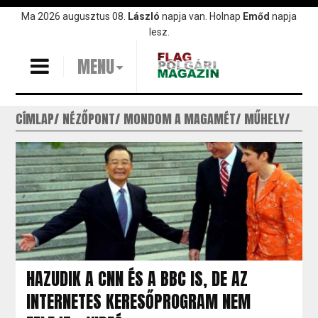
Ugrás
Ma 2026 augusztus 08.
László
napja van. Holnap
Emőd
napja
a
lesz.
tartalomra
MENU
CÍMLAP
NÉZŐPONT
MONDOM A MAGAMÉT
MŰHELY
HAZUDIK A CNN ÉS A BBC IS, DE AZ
INTERNETES KERESŐPROGRAM NEM