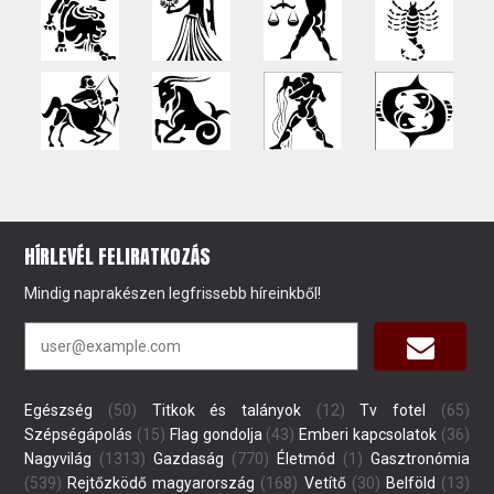
HÍRLEVÉL FELIRATKOZÁS
Mindig naprakészen legfrissebb híreinkből!
Egészség
(50)
Titkok és talányok
(12)
Tv fotel
(65)
Szépségápolás
(15)
Flag gondolja
(43)
Emberi kapcsolatok
(36)
Nagyvilág
(1313)
Gazdaság
(770)
Életmód
(1)
Gasztronómia
(539)
Rejtőzködő magyarország
(168)
Vetítő
(30)
Belföld
(13)