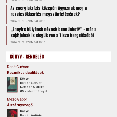
2026.08.08. SZOMBAT 20:15
Az energiakrízis közepén ágyaznak meg a
rezsicsökkentés megszüntetésének?
2026.08.08. SZOMBAT 20:15
„Ennyire hülyének nėznek bennünket?” – már a
sajátjainak is elegük van a Tisza hergeléséből
2026.08.08. SZOMBAT 19:15
KÖNYV - RENDELÉS
René Guénon
Kozmikus dualitások
Könyv
Bolti ár:
5 200 Ft
Netes ár:
5 200 Ft
0%
kedvezménnyel
Mező Gábor
A szárnyszegő
Könyv
Bolti ár:
5 590 Ft