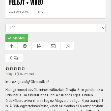
FELEJT + VIDEÓ
2021 JÚNIUS 08.
FLAG
Mentés
0
Átlag:
4
(
1
szavazat)
Íme az igazság! Olvassák el!
Ha egy recept bevált, minek változtatnál rajta. Erre gondoltak a
CNN-nél is. Ha sikerült lehazudni a csillagos eget is Biden
érdekében, akkor menni fog ez Magyarországon Gyurcsányért
is. A CNN egyértelműsítette, kinek az oldalán áll a kampányban