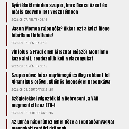
Győriéknél minden szuper, Imre Bence üzent és
máris kedvenc lett Veszprémben
2026.08.07. PÉNTEK 06:15
Jason Momoa rajongója? Akkor ezt a kvízt illene
hibátlanul kitöltenie!
2026.08.07. PÉNTEK 06:15
Vinícius a Fradi ellen játszhat először Mourinho
keze alatt, rendezniük kell a viszonyukat
2026.08.07. PÉNTEK 06:15
Szupernóva: húsz naptömegű csillag robbant fel
gigantikus erővel, különös jelenséget produkálva
2026.08.06. CSÜTÖRTÖK 21:15
Szögletekkel végezték ki a Debrecent, a VAR
megmentette az ETO-t
2026.08.06. CSÜTÖRTÖK 21:15
Az ukrán háborúhoz lehet köze a robbanóanyaggal
megpakolt reptéri drónnak