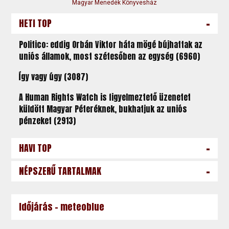
Magyar Menedék Könyvesház
-
HETI TOP
Politico: eddig Orbán Viktor háta mögé bújhattak az
uniós államok, most szétesőben az egység (6960)
Így vagy úgy (3087)
A Human Rights Watch is figyelmeztető üzenetet
küldött Magyar Péteréknek, bukhatjuk az uniós
pénzeket (2913)
-
HAVI TOP
-
NÉPSZERŰ TARTALMAK
Időjárás - meteoblue