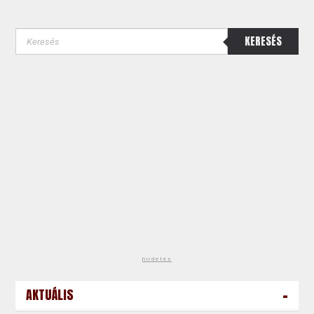
KERESÉS
hirdetés
-
AKTUÁLIS