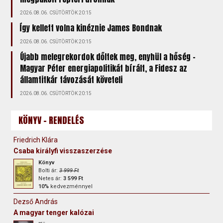
2026.08.06. CSÜTÖRTÖK 20:15
Így kellett volna kinéznie James Bondnak
2026.08.06. CSÜTÖRTÖK 20:15
Újabb melegrekordok dőltek meg, enyhül a hőség –
Magyar Péter energiapolitikát bírált, a Fidesz az
államtitkár távozását követeli
2026.08.06. CSÜTÖRTÖK 20:15
KÖNYV - RENDELÉS
Friedrich Klára
Csaba királyfi visszaszerzése
Könyv
Bolti ár:
3 999 Ft
Netes ár:
3 599 Ft
10%
kedvezménnyel
Dezső András
A magyar tenger kalózai