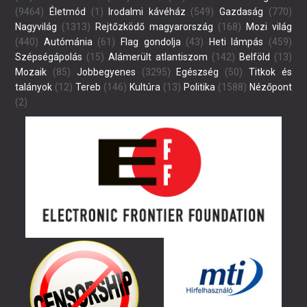
(9464)
Életmód
(1)
Irodalmi kávéház
(549)
Gazdaság
(770)
Nagyvilág
(1313)
Rejtőzködő magyarország
(168)
Mozi világ
(440)
Autómánia
(61)
Flag gondolja
(43)
Heti lámpás
(459)
Szépségápolás
(15)
Alámerült atlantiszom
(142)
Belföld
(13)
Mozaik
(85)
Jobbegyenes
(3295)
Egészség
(50)
Titkok és
talányok
(12)
Tereb
(146)
Kultúra
(13)
Politika
(1588)
Nézőpont
(2)