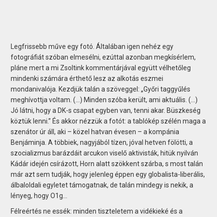
Legfrissebb műve egy fotó. Általában igen nehéz egy
fotográfiát szóban elmesélni, ezúttal azonban megkísérlem,
pláne mert a mi Zsoltink kommentárjával együtt vélhetőleg
mindenki számára érthető lesz az alkotás eszmei
mondanivalója. Kezdjük talán a szöveggel: „Győri taggyűlés
meghívottja voltam. (...) Minden szóba került, ami aktuális. (...)
Jó látni, hogy a DK-s csapat egyben van, tenni akar. Büszkeség
köztük lenni.” És akkor nézzük a fotót: a tablókép szélén maga a
szenátor úr áll, aki – közel hatvan évesen – a kompánia
Benjáminja. A többiek, nagyjából tízen, jóval hetven fölötti, a
szocializmus barázdáit arcukon viselő aktivisták, hitük nyilván
Kádár idején csírázott, Horn alatt szökkent szárba, s most talán
már azt sem tudják, hogy jelenleg éppen egy globalista-liberális,
álbaloldali egyletet támogatnak, de talán mindegy is nekik, a
lényeg, hogy O1g…
Félreértés ne essék: minden tiszteletem a vidékieké és a