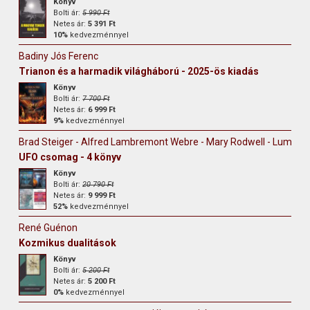
Könyv
Bolti ár:
5 990 Ft
Netes ár:
5 391 Ft
10%
kedvezménnyel
Badiny Jós Ferenc
Trianon és a harmadik világháború - 2025-ös kiadás
Könyv
Bolti ár:
7 700 Ft
Netes ár:
6 999 Ft
9%
kedvezménnyel
Brad Steiger - Alfred Lambremont Webre - Mary Rodwell - Lumari
UFO csomag - 4 könyv
Könyv
Bolti ár:
20 790 Ft
Netes ár:
9 999 Ft
52%
kedvezménnyel
René Guénon
Kozmikus dualitások
Könyv
Bolti ár:
5 200 Ft
Netes ár:
5 200 Ft
0%
kedvezménnyel