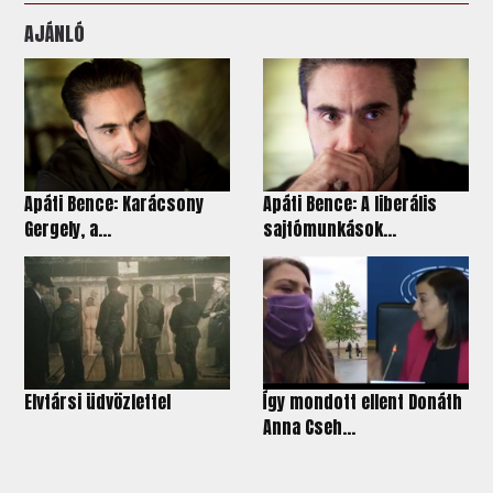
AJÁNLÓ
Apáti Bence: Karácsony
Apáti Bence: A liberális
Gergely, a...
sajtómunkások...
Elvtársi üdvözlettel
Így mondott ellent Donáth
Anna Cseh...