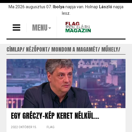
Ugrás
Ma 2026 augusztus 07.
Ibolya
napja van. Holnap
László
napja
a
lesz.
tartalomra
MENU
CÍMLAP
NÉZŐPONT
MONDOM A MAGAMÉT
MŰHELY
EGY GRÉCZY-KÉP KERET NÉLKÜL…
2022 OKTÓBER 15.
FLAG