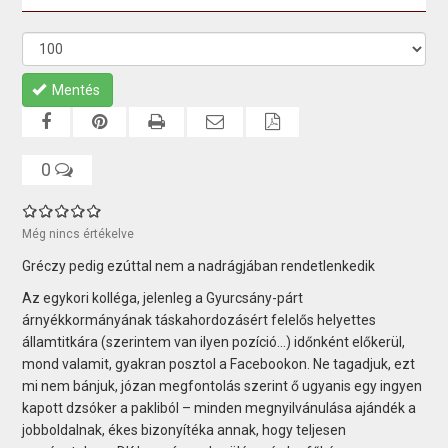
Mentés
0
Még nincs értékelve
Gréczy pedig ezúttal nem a nadrágjában rendetlenkedik
Az egykori kolléga, jelenleg a Gyurcsány-párt
árnyékkormányának táskahordozásért felelős helyettes
államtitkára (szerintem van ilyen pozíció…) időnként előkerül,
mond valamit, gyakran posztol a Facebookon. Ne tagadjuk, ezt
mi nem bánjuk, józan megfontolás szerint ő ugyanis egy ingyen
kapott dzsóker a pakliból – minden megnyilvánulása ajándék a
jobboldalnak, ékes bizonyítéka annak, hogy teljesen