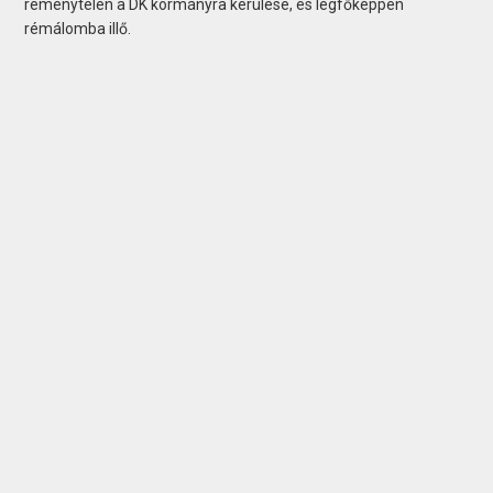
reménytelen a DK kormányra kerülése, és legfőképpen
rémálomba illő.