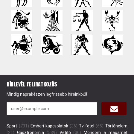
HÍRLEVÉL FELIRATKOZÁS
Mindig naprakészen legfrissebb híreinkből!
Sport
(731)
Emberi kapcsolatok
(36)
Tv fotel
(65)
Történelem
(21)
Gasztronómia
(539)
Vetítő
(30)
Mondom a magamét