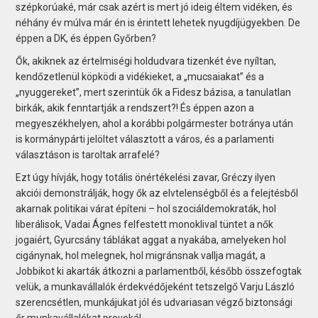
szépkorúaké, már csak azért is mert jó ideig éltem vidéken, és
néhány év múlva már én is érintett lehetek nyugdíjügyekben. De
éppen a DK, és éppen Győrben?
Ők, akiknek az értelmiségi holdudvara tizenkét éve nyíltan,
kendőzetlenül köpködi a vidékieket, a „mucsaiakat” és a
„nyuggereket”, mert szerintük ők a Fidesz bázisa, a tanulatlan
birkák, akik fenntartják a rendszert?! És éppen azon a
megyeszékhelyen, ahol a korábbi polgármester botránya után
is kormánypárti jelöltet választott a város, és a parlamenti
választáson is taroltak arrafelé?
Ezt úgy hívják, hogy totális önértékelési zavar, Gréczy ilyen
akciói demonstrálják, hogy ők az elvtelenségből és a felejtésből
akarnak politikai várat építeni – hol szociáldemokraták, hol
liberálisok, Vadai Ágnes felfestett monoklival tüntet a nők
jogaiért, Gyurcsány táblákat aggat a nyakába, amelyeken hol
cigánynak, hol melegnek, hol migránsnak vallja magát, a
Jobbikot ki akarták átkozni a parlamentből, később összefogtak
velük, a munkavállalók érdekvédőjeként tetszelgő Varju László
szerencsétlen, munkájukat jól és udvariasan végző biztonsági
őr munkavállalókat provokál.