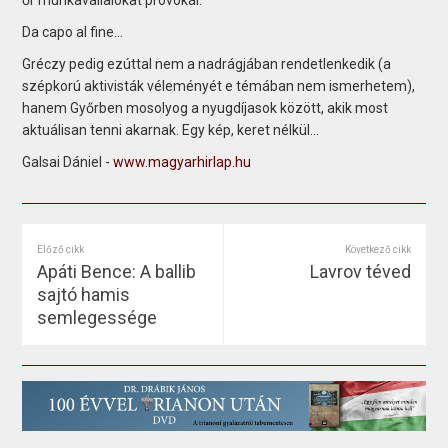
Da capo al fine…
Gréczy pedig ezúttal nem a nadrágjában rendetlenkedik (a
szépkorú aktivisták véleményét e témában nem ismerhetem),
hanem Győrben mosolyog a nyugdíjasok között, akik most
aktuálisan tenni akarnak. Egy kép, keret nélkül…
Galsai Dániel -
www.magyarhirlap.hu
Előző cikk
Következő cikk
Apáti Bence: A ballib
Lavrov téved
sajtó hamis
semlegessége