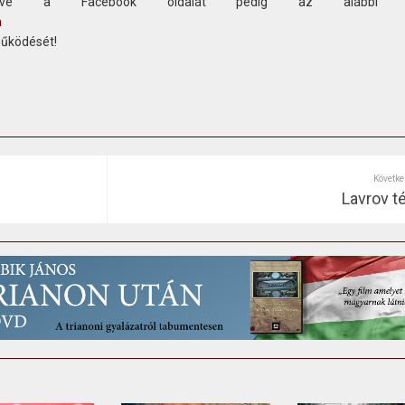
etve a Facebook oldalát pedig az alábbi c
n
működését!
Követke
Lavrov t