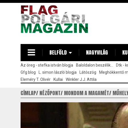
Ugrás
a
tartalomra
BELFÖLD
NAGYVILÁG
KU
Az öreg - stefka istván blogja
Baloldalon beszélik...
Dtk - 
Gfg blog
L. simon lászló blogja
Látószög
Meghökkentő 
Eleméry T. Olivér
Kullai
Winkler J.J. Attila
CÍMLAP
NÉZŐPONT
MONDOM A MAGAMÉT
MŰHEL