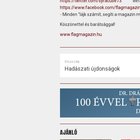
https://twitter.com/syracuse73
. ill
https://www.facebook.com/flagmagazi
- Minden "lájk számít, segíti a magazin 
Köszönettel és barátsággal!
www.flagmagazin.hu
Előző cikk
Hadászati újdonságok
AJÁNLÓ