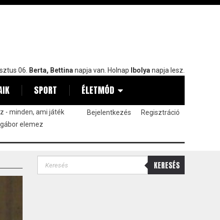
sztus 06.
Berta, Bettina
napja van. Holnap
Ibolya
napja lesz.
AIK
SPORT
ÉLETMÓD
 - minden, ami játék
Bejelentkezés
Regisztráció
 gábor elemez
KERESÉS