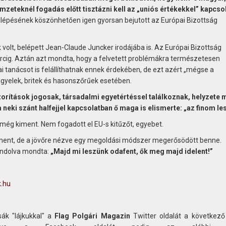
emzeteknél fogadás előtt tisztázni kell az „uniós értékekkel” kapcso
llépésének köszönhetően igen gyorsan bejutott az Európai Bizottság
volt, belépett Jean-Claude Juncker irodájába is. Az Európai Bizottság
ercig. Aztán azt mondta, hogy a felvetett problémákra természetesen
 tanácsot is felállíthatnak ennek érdekében, de ezt azért „mégse a
ngyelek, britek és hasonszőrűek esetében.
rítások jogosak, társadalmi egyetértéssel találkoznak, helyzete 
a neki szánt halfejjel kapcsolatban ő maga is elismerte: „az finom le
még kiment. Nem fogadott el EU-s kitűzőt, egyebet.
elment, de a jövőre nézve egy megoldási módszer megerősödött benne.
ondolva mondta:
„Majd mi leszünk odafent, ők meg majd idelent!”
k.hu
ák "lájkukkal" a
Flag Polgári Magazin
Twitter oldalát a következő