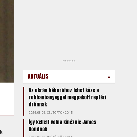
hirdetés
-
AKTUÁLIS
Az ukrán háborúhoz lehet köze a
robbanóanyaggal megpakolt reptéri
drónnak
2026.08.06. CSÜTÖRTÖK 20:15
Így kellett volna kinéznie James
Bondnak
ak