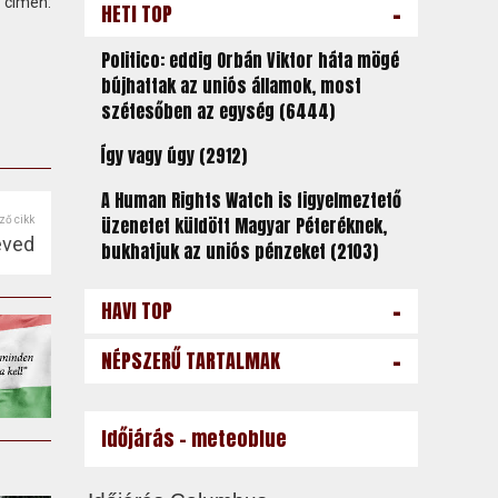
ímen:
-
HETI TOP
Politico: eddig Orbán Viktor háta mögé
bújhattak az uniós államok, most
szétesőben az egység (6444)
Így vagy úgy (2912)
A Human Rights Watch is figyelmeztető
üzenetet küldött Magyar Péteréknek,
ző cikk
éved
bukhatjuk az uniós pénzeket (2103)
-
HAVI TOP
-
NÉPSZERŰ TARTALMAK
Időjárás - meteoblue