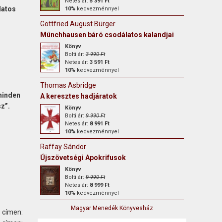
Netes ár:
5 391 Ft
latos
10%
kedvezménnyel
Gottfried August Bürger
Münchhausen báró csodálatos kalandjai
Könyv
Bolti ár:
3 990 Ft
Netes ár:
3 591 Ft
10%
kedvezménnyel
Thomas Asbridge
minden
A keresztes hadjáratok
sz”.
Könyv
Bolti ár:
9 990 Ft
Netes ár:
8 991 Ft
10%
kedvezménnyel
Raffay Sándor
Újszövetségi Apokrifusok
Könyv
Bolti ár:
9 990 Ft
Netes ár:
8 999 Ft
10%
kedvezménnyel
Magyar Menedék Könyvesház
 címen: