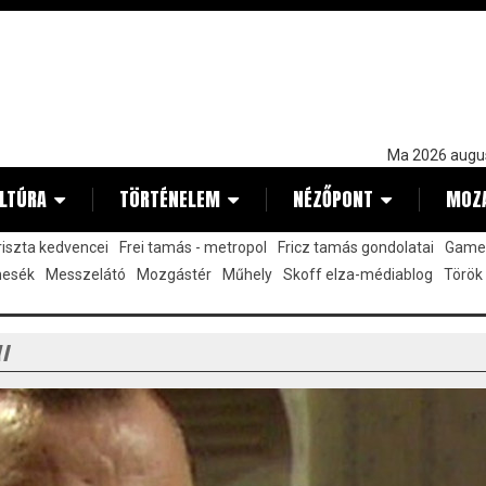
Ma 2026 augu
LTÚRA
TÖRTÉNELEM
NÉZŐPONT
MOZ
kriszta kedvencei
Frei tamás - metropol
Fricz tamás gondolatai
Gamez
mesék
Messzelátó
Mozgástér
Műhely
Skoff elza-médiablog
Török
Y