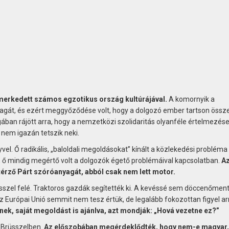
smerkedett számos egzotikus ország kultúrájával.
A komornyik a
gát, és ezért meggyőződése volt, hogy a dolgozó ember tartson össze
an rájött arra, hogy a nemzetközi szolidaritás olyanféle értelmezése
 nem igazán tetszik neki.
vel. Ő radikális, „baloldali megoldásokat” kínált a közlekedési probléma
t, ő mindig megértő volt a dolgozók égető problémáival kapcsolatban.
A
érző Párt szóróanyagát, abból csak nem lett motor.
sszel felé. Traktoros gazdák segítették ki. A kevéssé sem döccenőmen
z Európai Unió semmit nem tesz értük, de legalább fokozottan figyel ar
ek, saját megoldást is ajánlva, azt mondják: „Hová vezetne ez?”
i Brüsszelben.
Az előszobában megérdeklődték, hogy nem-e magyar,