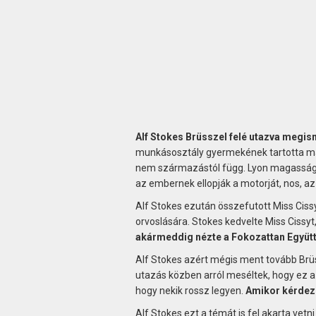
Alf Stokes Brüsszel felé utazva megi
munkásosztály gyermekének tartotta ma
nem származástól függ. Lyon magasságáb
az embernek ellopják a motorját, nos, az
Alf Stokes ezután összefutott Miss Cissy
orvoslására. Stokes kedvelte Miss Cissy
akármeddig nézte a Fokozattan Együtt
Alf Stokes azért mégis ment tovább Brü
utazás közben arról meséltek, hogy ez a
hogy nekik rossz legyen.
Amikor kérdezn
Alf Stokes ezt a témát is fel akarta vetn