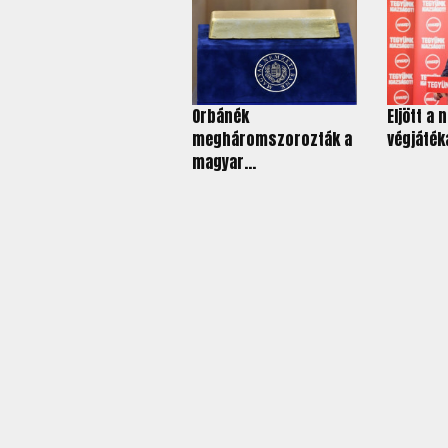
Orbánék
Eljött a
megháromszorozták a
végjátéka
magyar...