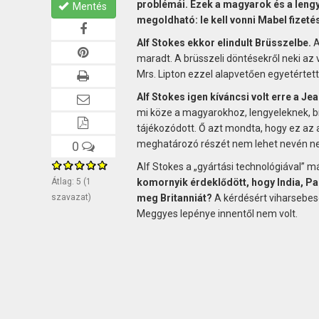
problémái. Ezek a magyarok és a lengye
Mentés
megoldható: le kell vonni Mabel fizeté
Alf Stokes ekkor elindult Brüsszelbe.
A
maradt. A brüsszeli döntésekről neki az
Mrs. Lipton ezzel alapvetően egyetértet
Alf Stokes igen kíváncsi volt erre a J
mi köze a magyarokhoz, lengyeleknek, br
tájékozódott. Ő azt mondta, hogy ez az 
meghatározó részét nem lehet nevén ne
0
Alf Stokes a „gyártási technológiával” m
Átlag:
5
(
1
komornyik érdeklődött, hogy India, P
szavazat)
meg Britanniát?
A kérdésért viharsebese
Meggyes lepénye innentől nem volt.