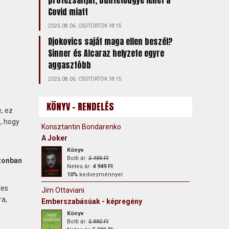
protezsáltját, büntetőügye lehet a
Covid miatt
2026.08.06. CSÜTÖRTÖK 18:15
Djokovics saját maga ellen beszél?
Sinner és Alcaraz helyzete egyre
aggasztóbb
2026.08.06. CSÜTÖRTÖK 18:15
KÖNYV - RENDELÉS
, ez
, hogy
Konsztantin Bondarenko
A Joker
Könyv
Bolti ár:
5 499 Ft
zonban
Netes ár:
4 949 Ft
10%
kedvezménnyel
tes
Jim Ottaviani
ra,
Emberszabásúak - képregény
Könyv
Bolti ár:
5 990 Ft