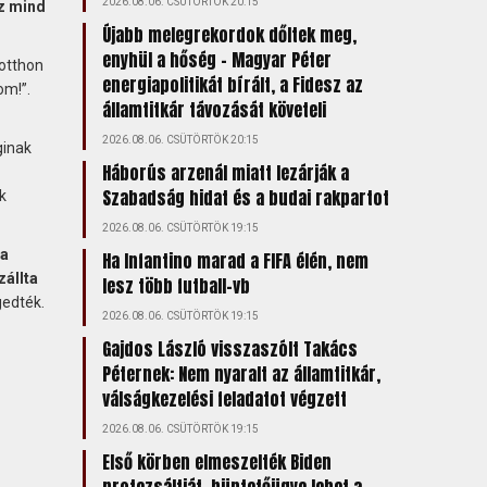
2026.08.06. CSÜTÖRTÖK 20:15
ez mind
Újabb melegrekordok dőltek meg,
enyhül a hőség – Magyar Péter
otthon
energiapolitikát bírált, a Fidesz az
om!”.
államtitkár távozását követeli
2026.08.06. CSÜTÖRTÖK 20:15
ginak
Háborús arzenál miatt lezárják a
Szabadság hidat és a budai rakpartot
k
2026.08.06. CSÜTÖRTÖK 19:15
 a
Ha Infantino marad a FIFA élén, nem
állta
lesz több futball-vb
gedték.
2026.08.06. CSÜTÖRTÖK 19:15
Gajdos László visszaszólt Takács
Péternek: Nem nyaralt az államtitkár,
válságkezelési feladatot végzett
2026.08.06. CSÜTÖRTÖK 19:15
Első körben elmeszelték Biden