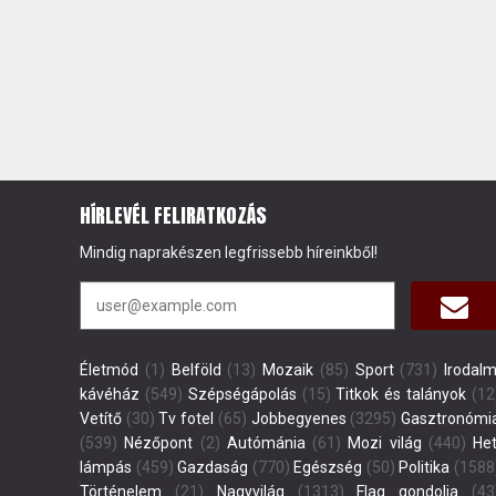
HÍRLEVÉL FELIRATKOZÁS
Mindig naprakészen legfrissebb híreinkből!
Életmód
(1)
Belföld
(13)
Mozaik
(85)
Sport
(731)
Irodalm
kávéház
(549)
Szépségápolás
(15)
Titkok és talányok
(12
Vetítő
(30)
Tv fotel
(65)
Jobbegyenes
(3295)
Gasztronómi
(539)
Nézőpont
(2)
Autómánia
(61)
Mozi világ
(440)
Het
lámpás
(459)
Gazdaság
(770)
Egészség
(50)
Politika
(1588
Történelem
(21)
Nagyvilág
(1313)
Flag gondolja
(43