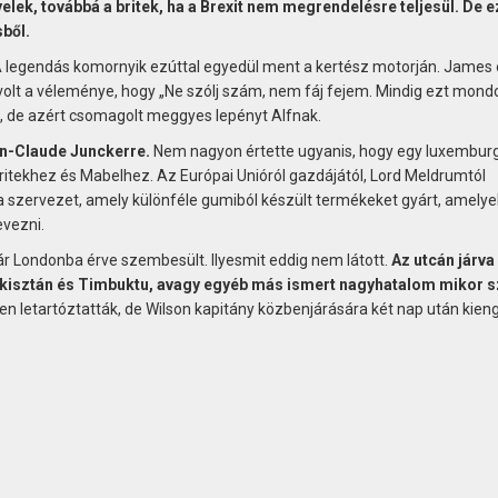
lek, továbbá a britek, ha a Brexit nem megrendelésre teljesül. De 
sből.
 legendás komornyik ezúttal egyedül ment a kertész motorján. James 
 volt a véleménye, hogy „Ne szólj szám, nem fáj fejem. Mindig ezt mond
t, de azért csomagolt meggyes lepényt Alfnak.
ean-Claude Junckerre.
Nem nagyon értette ugyanis, hogy egy luxembur
itekhez és Mabelhez. Az Európai Unióról gazdájától, Lord Meldrumtól
a szervezet, amely különféle gumiból készült termékeket gyárt, amelye
vezni.
ár Londonba érve szembesült. Ilyesmit eddig nem látott.
Az utcán járva
akisztán és Timbuktu, avagy egyéb más ismert nagyhatalom mikor sz
n letartóztatták, de Wilson kapitány közbenjárására két nap után kien