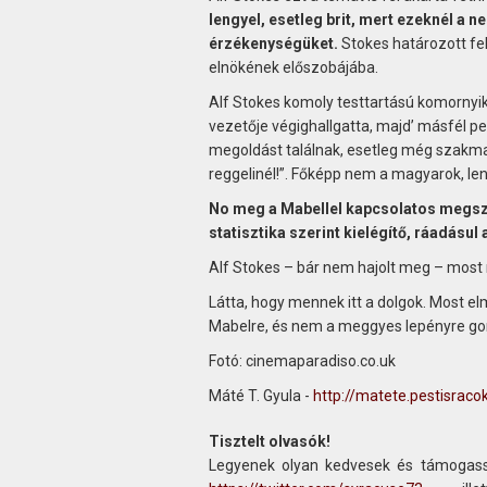
lengyel, esetleg brit, mert ezeknél a n
érzékenységüket.
Stokes határozott fe
elnökének előszobájába.
Alf Stokes komoly testtartású komornyik 
vezetője végighallgatta, majd’ másfél p
megoldást találnak, esetleg még szakmai
reggelinél!”. Főképp nem a magyarok, le
No meg a Mabellel kapcsolatos megszo
statisztika szerint kielégítő, ráadásul 
Alf Stokes – bár nem hajolt meg – most 
Látta, hogy mennek itt a dolgok. Most 
Mabelre, és nem a meggyes lepényre g
Fotó: cinemaparadiso.co.uk
Máté T. Gyula -
http://matete.pestisraco
Tisztelt olvasók!
Legyenek olyan kedvesek és támogass