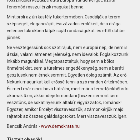
fenemód rosszul érzik magukat benne.
Mint proli az úri kastély tükörtermében. Csodálják a terem
szépségét, ele­ganciáját, évszázados emlékeit, de a drága
velencei tükrökben látják saját rondaságukat, és ettől dühbe
jönnek.
Ne vesztegessünk sok szót rájuk, nem európai nép, de nem is
ázsiai, valami átmeneti jelenség, nem idevalók. Foglalkozzunk
inkább magunkkal. Megtapasztaltuk, hogy sem a bölcs
önmérséklet, sem a türelmes engedékenység, sem a baráti
gesztusok nem érnek semmit. Egyetlen dolog számít. Az erő.
Nekünk magunkat kell erőssé tenni a szó minden értelmében.
És mert már nincs hová hátrálni, mert már a temetőinkből is ki
akarnak űzni, akkor ideje kimondani (hiszen semmit sem
veszítünk, de sokat nyerünk általa): vigyázzatok, románok!
Egyszer, amikor Erdélyt visszavesszük, számonkérjük majd
rajtatok az összes galádságotokat. Mert visszavesszük. Igen.
Bencsik András -
www.demokrata.hu
Tisztelt olvasók!