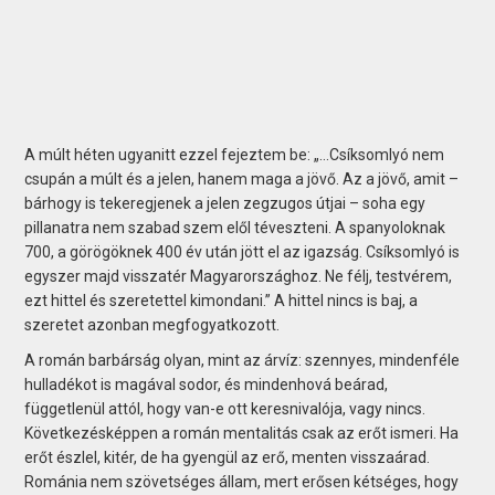
A múlt héten ugyanitt ezzel fejeztem be: „…Csíksomlyó nem
csupán a múlt és a jelen, hanem maga a jövő. Az a jövő, amit –
bárhogy is tekeregjenek a jelen zegzugos útjai – soha egy
pillanatra nem szabad szem elől téveszteni. A spanyoloknak
700, a görögöknek 400 év után jött el az igazság. Csíksomlyó is
egyszer majd visszatér Magyarországhoz. Ne félj, testvérem,
ezt hittel és szeretettel kimondani.” A hittel nincs is baj, a
szeretet azonban megfogyatkozott.
A román barbárság olyan, mint az árvíz: szennyes, mindenféle
hulladékot is magával sodor, és mindenhová beárad,
függetlenül attól, hogy van-e ott keresnivalója, vagy nincs.
Következésképpen a román mentalitás csak az erőt ismeri. Ha
erőt észlel, kitér, de ha gyengül az erő, menten visszaárad.
Románia nem szövetséges állam, mert erősen kétséges, hogy