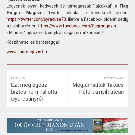
Legyenek olyan kedvesek és támogassák "lájkukkal" a
Flag
Polgári Magazin
Twitter oldalát a következő címen:
https://twitter.com/syracuse73
. illetve a Facebook oldalát pedig
az alábbi címen:
https://www.facebook.com/flagmagazin
- Minden "lájk számít, segíti a magazin működését!
Köszönettel és barátsággal!
www.flagmagazin.hu
Előző cikk
Következő cikk
Ezt még egész
Megtámadták Takács
biztos nem hallotta
Pétert a nyílt utcán
Gyurcsányról