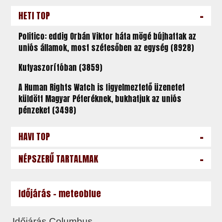
-
HETI TOP
Politico: eddig Orbán Viktor háta mögé bújhattak az
uniós államok, most szétesőben az egység (8928)
Kutyaszorítóban (3859)
A Human Rights Watch is figyelmeztető üzenetet
küldött Magyar Péteréknek, bukhatjuk az uniós
pénzeket (3498)
-
HAVI TOP
-
NÉPSZERŰ TARTALMAK
Időjárás - meteoblue