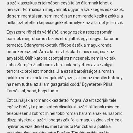
a szó klasszikus értelmében egyáltalán államnak lehet-e
nevezni. Formálisan megvannak ugyan a szükséges eszközök,
de sem mentálisan, sem morálisan nem rendelkezik azokkal a
nélkülözhetetlen képességekkel, amelyek az államot jellemzik.
Egyszerre röhej és vérlázító, ahogy ezek a részeg román
barmok megrohamoztak és elfoglaltak egy magyar katonai
temetőt. Odanyomakodtak, földbe ásták a maguk ronda
betonkeresztjeit. Ám a keresztek alatt nincs más, csak az
anyaföld. Oláh katona csontjai ott nincsenek, nem is voltak
soha. Semjén Zsolt miniszterelnök-helyettes az úzvölgyi
terrorakcióról ezt mondta: „Ha ezt a barbárságot a román
politika nem akarta megakadályozni, akkor az morális botrány;
ha nem tudta, az államigazgatási csőd.” Egyetértek Pilhál
Tamással, naná, hogy tudta.
Ezt csinálják a románok kezdettől fogva. Azért szórják tele
egész Erdélyt a panelkatedrálisaikkal, azért állítanak minden
településen szobrot minél több román haramiának és hasonló
díszpintyeknek, azért lobogózzák fel a maguk színeivel még a
nyilvános vizeldéket is, mert amióta Párizsban a politikai
rosszindulat kezükbe adta Európa Tündérkertjét, azóta