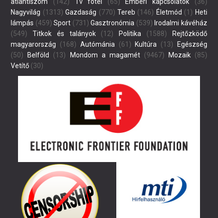
atlantiszom
(142)
Tv fotel
(65)
Emberi kapcsolatok
(36)
Nagyvilág
(1313)
Gazdaság
(770)
Tereb
(146)
Életmód
(1)
Heti
lámpás
(459)
Sport
(731)
Gasztronómia
(539)
Irodalmi kávéház
(549)
Titkok és talányok
(12)
Politika
(1588)
Rejtőzködő
magyarország
(168)
Autómánia
(61)
Kultúra
(13)
Egészség
(50)
Belföld
(13)
Mondom a magamét
(9467)
Mozaik
(85)
Vetítő
(30)