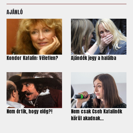
AJÁNLÓ
Kondor Katalin: Véletlen?
Ajándék jegy a halálba
Nem értik, hogy elég?!
Nem csak Cseh Katalinék
körül akadnak...