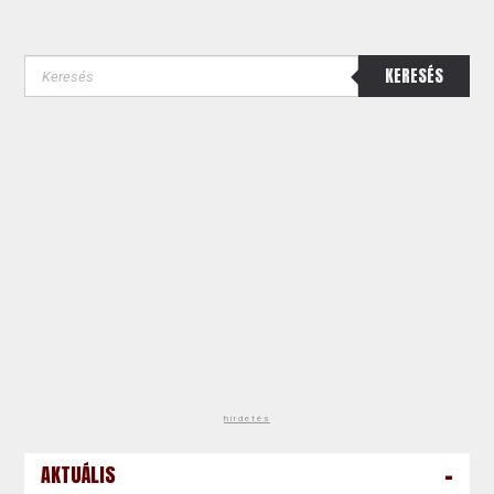
KERESÉS
hirdetés
-
AKTUÁLIS