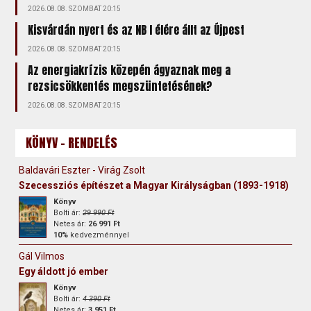
2026.08.08. SZOMBAT 20:15
Kisvárdán nyert és az NB I élére állt az Újpest
2026.08.08. SZOMBAT 20:15
Az energiakrízis közepén ágyaznak meg a
rezsicsökkentés megszüntetésének?
2026.08.08. SZOMBAT 20:15
KÖNYV - RENDELÉS
Baldavári Eszter - Virág Zsolt
Szecessziós építészet a Magyar Királyságban (1893-1918)
Könyv
Bolti ár:
29 990 Ft
Netes ár:
26 991 Ft
10%
kedvezménnyel
Gál Vilmos
Egy áldott jó ember
Könyv
Bolti ár:
4 390 Ft
Netes ár:
3 951 Ft