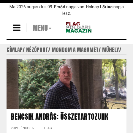
Ugrás
Ma 2026 augusztus 09.
Emőd
napja van. Holnap
Lőrinc
napja
a
lesz.
tartalomra
MENU
CÍMLAP
NÉZŐPONT
MONDOM A MAGAMÉT
MŰHELY
BENCSIK ANDRÁS: ÖSSZETARTOZUNK
2019 JÚNIUS 16.
FLAG