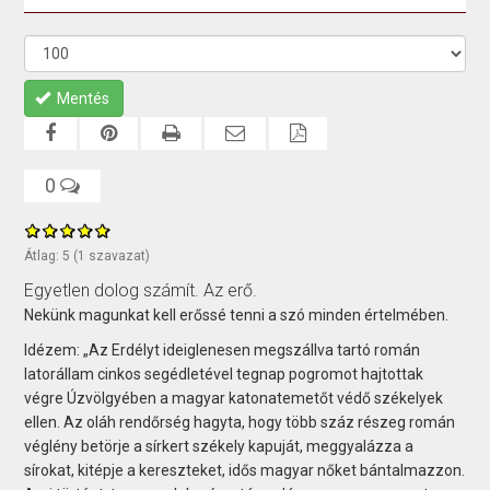
Mentés
0
Átlag:
5
(
1
szavazat)
Egyetlen dolog számít. Az erő.
Nekünk magunkat kell erőssé tenni a szó minden értelmében.
Idézem: „Az Erdélyt ideiglenesen megszállva tartó román
latorállam cinkos segédletével tegnap pogromot hajtottak
végre Úzvölgyében a magyar katonatemetőt védő székelyek
ellen. Az oláh rendőrség hagyta, hogy több száz részeg román
véglény betörje a sírkert székely kapuját, meggyalázza a
sírokat, kitépje a kereszteket, idős magyar nőket bántalmazzon.