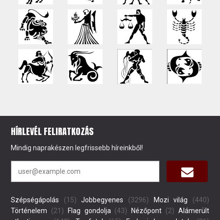
HÍRLEVÉL FELIRATKOZÁS
Mindig naprakészen legfrissebb híreinkből!
Szépségápolás
(15)
Jobbegyenes
(3296)
Mozi világ
(440)
Történelem
(21)
Flag gondolja
(43)
Nézőpont
(2)
Alámerült