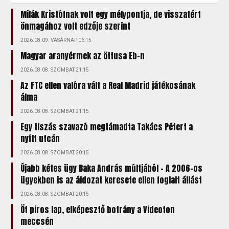
Milák Kristófnak volt egy mélypontja, de visszatért
önmagához volt edzője szerint
2026.08.09. VASÁRNAP 06:15
Magyar aranyérmek az öttusa Eb-n
2026.08.08. SZOMBAT 21:15
Az FTC ellen valóra vált a Real Madrid játékosának
álma
2026.08.08. SZOMBAT 21:15
Egy tiszás szavazó megtámadta Takács Pétert a
nyílt utcán
2026.08.08. SZOMBAT 20:15
Újabb kétes ügy Baka András múltjából – A 2006-os
ügyekben is az áldozat keresete ellen foglalt állást
2026.08.08. SZOMBAT 20:15
Öt piros lap, elképesztő botrány a Videoton
meccsén