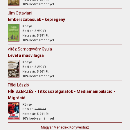
10%
kedvezménnyel
Jim Ottaviani
Emberszabásúak - képregény
Könyv
Bolti ár:
5 990 Ft
Netes ár:
5 391 Ft
10%
kedvezménnyel
vitéz Somogyváry Gyula
Levél a másvilágra
Könyv
Bolti ár:
6 290 Ft
Netes ár:
5 661 Ft
10%
kedvezménnyel
Földi László
HÍR SZERZÉS - Titkosszolgálatok - Médiamanipuláció -
Migráció
Könyv
Bolti ár:
5 790 Ft
Netes ár:
5 211 Ft
10%
kedvezménnyel
Magyar Menedék Könyvesház