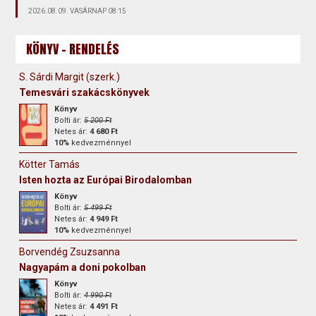
2026.08.09. VASÁRNAP 08:15
KÖNYV - RENDELÉS
S. Sárdi Margit (szerk.)
Temesvári szakácskönyvek
Könyv
Bolti ár:
5 200 Ft
Netes ár:
4 680 Ft
10%
kedvezménnyel
Kötter Tamás
Isten hozta az Európai Birodalomban
Könyv
Bolti ár:
5 499 Ft
Netes ár:
4 949 Ft
10%
kedvezménnyel
Borvendég Zsuzsanna
Nagyapám a doni pokolban
Könyv
Bolti ár:
4 990 Ft
Netes ár:
4 491 Ft