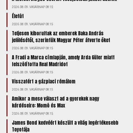
2026.08.09. VASÁRNAP 08:15
Életút
2026.08.09. VASÁRNAP 08:15
Teljesen kiborultak az emberek Baka András
jelölésétől, szerintük Magyar Péter átverte őket
2026.08.09. VASÁRNAP 08:15
A Fradi a Marca címlapján, amely Arda Güler miatt
felszólította Real Madridot
2026.08.09. VASÁRNAP 08:15
Visszatért a gázpiaci rémálom
2026.08.09. VASÁRNAP 08:15
Amikor a mese választ ad a gyerekek nagy
kérdéseire: Momó és Max
2026.08.09. VASÁRNAP 08:15
James Bond kedvéért készült a világ legértékesebb
Toyotája