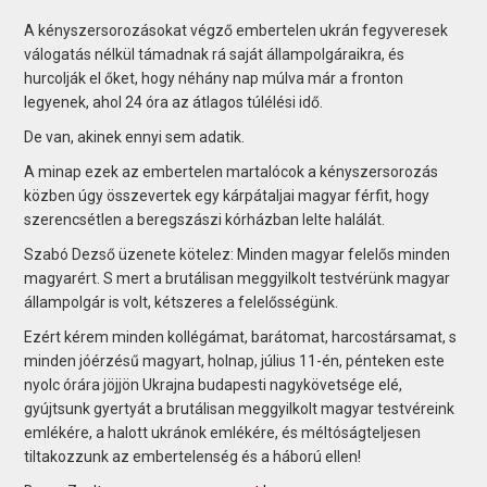
A kényszersorozásokat végző embertelen ukrán fegyveresek
válogatás nélkül támadnak rá saját állampolgáraikra, és
hurcolják el őket, hogy néhány nap múlva már a fronton
legyenek, ahol 24 óra az átlagos túlélési idő.
De van, akinek ennyi sem adatik.
A minap ezek az embertelen martalócok a kényszersorozás
közben úgy összevertek egy kárpátaljai magyar férfit, hogy
szerencsétlen a beregszászi kórházban lelte halálát.
Szabó Dezső üzenete kötelez: Minden magyar felelős minden
magyarért. S mert a brutálisan meggyilkolt testvérünk magyar
állampolgár is volt, kétszeres a felelősségünk.
Ezért kérem minden kollégámat, barátomat, harcostársamat, s
minden jóérzésű magyart, holnap, július 11-én, pénteken este
nyolc órára jöjjön Ukrajna budapesti nagykövetsége elé,
gyújtsunk gyertyát a brutálisan meggyilkolt magyar testvéreink
emlékére, a halott ukránok emlékére, és méltóságteljesen
tiltakozzunk az embertelenség és a háború ellen!