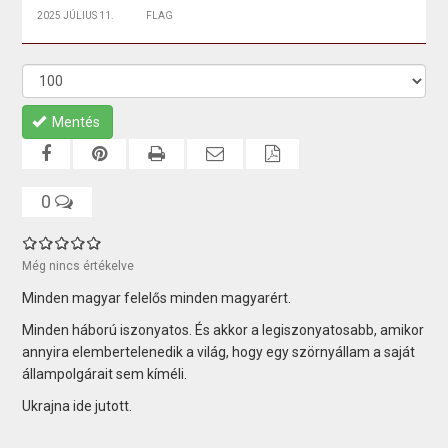
2025 JÚLIUS 11.
FLAG
Mentés
0
Még nincs értékelve
Minden magyar felelős minden magyarért.
Minden háború iszonyatos. És akkor a legiszonyatosabb, amikor
annyira elembertelenedik a világ, hogy egy szörnyállam a saját
állampolgárait sem kíméli.
Ukrajna ide jutott.