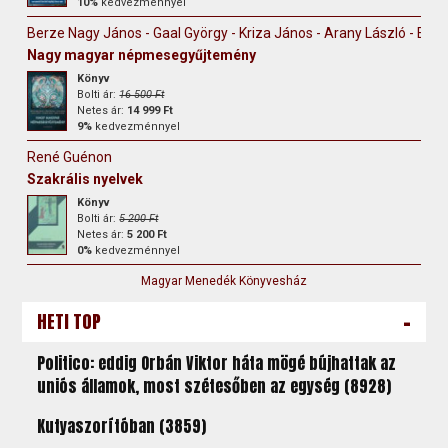
10%
kedvezménnyel
Berze Nagy János - Gaal György - Kriza János - Arany László - Erdély
Nagy magyar népmesegyűjtemény
Könyv
Bolti ár:
16 500 Ft
Netes ár:
14 999 Ft
9%
kedvezménnyel
René Guénon
Szakrális nyelvek
Könyv
Bolti ár:
5 200 Ft
Netes ár:
5 200 Ft
0%
kedvezménnyel
Magyar Menedék Könyvesház
-
HETI TOP
Politico: eddig Orbán Viktor háta mögé bújhattak az
uniós államok, most szétesőben az egység (8928)
Kutyaszorítóban (3859)