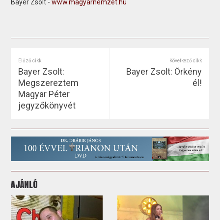
Bayer Zsolt -
www.magyarnemzet.hu
Előző cikk
Következő cikk
Bayer Zsolt:
Bayer Zsolt: Örkény
Megszereztem
él!
Magyar Péter
jegyzőkönyvét
AJÁNLÓ