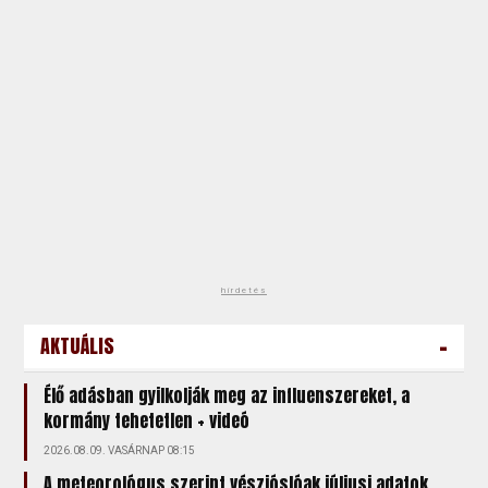
hirdetés
-
AKTUÁLIS
Élő adásban gyilkolják meg az influenszereket, a
kormány tehetetlen + videó
2026.08.09. VASÁRNAP 08:15
A meteorológus szerint vészjóslóak júliusi adatok