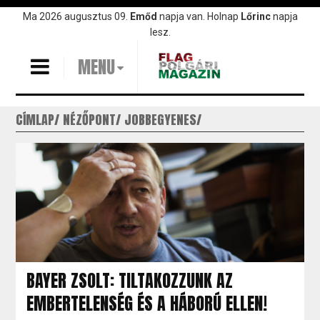
Ugrás
Ma 2026 augusztus 09.
Emőd
napja van. Holnap
Lőrinc
napja
a
lesz.
tartalomra
MENU
CÍMLAP
NÉZŐPONT
JOBBEGYENES
BAYER ZSOLT: TILTAKOZZUNK AZ
EMBERTELENSÉG ÉS A HÁBORÚ ELLEN!