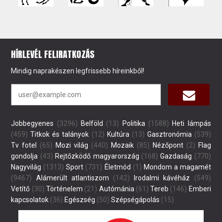
HÍRLEVÉL FELIRATKOZÁS
Mindig naprakészen legfrissebb híreinkből!
Jobbegyenes
(3296)
Belföld
(13)
Politika
(1588)
Heti lámpás
(459)
Titkok és talányok
(12)
Kultúra
(13)
Gasztronómia
(539)
Tv fotel
(65)
Mozi világ
(440)
Mozaik
(85)
Nézőpont
(2)
Flag
gondolja
(43)
Rejtőzködő magyarország
(168)
Gazdaság
(770)
Nagyvilág
(1313)
Sport
(731)
Életmód
(1)
Mondom a magamét
(9467)
Alámerült atlantiszom
(142)
Irodalmi kávéház
(549)
Vetítő
(30)
Történelem
(21)
Autómánia
(61)
Tereb
(146)
Emberi
kapcsolatok
(36)
Egészség
(50)
Szépségápolás
(15)