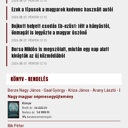
2026.08.07. PÉNTEK 12:15
Ezek a típusok a magyarok kedvenc használt autói
2026.08.07. PÉNTEK 12:15
Bojkott helyett csodás Eb-ezüst: félt a hányástól,
önmagát is legyőzte a magyar úszónő
2026.08.07. PÉNTEK 12:15
Borsa Miklós is megszólalt, miután egy nap alatt
kivágták az új közmédiából
2026.08.07. PÉNTEK 12:15
KÖNYV - RENDELÉS
Berze Nagy János - Gaal György - Kriza János - Arany László - Erdély
Nagy magyar népmesegyűjtemény
Könyv
Bolti ár:
16 500 Ft
Netes ár:
14 999 Ft
9%
kedvezménnyel
Illik Péter