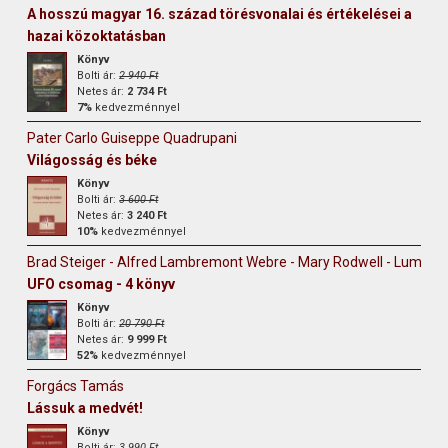
A hosszú magyar 16. század törésvonalai és értékelései a
hazai közoktatásban
Könyv
Bolti ár:
2 940 Ft
Netes ár:
2 734 Ft
7%
kedvezménnyel
Pater Carlo Guiseppe Quadrupani
Világosság és béke
Könyv
Bolti ár:
3 600 Ft
Netes ár:
3 240 Ft
10%
kedvezménnyel
Brad Steiger - Alfred Lambremont Webre - Mary Rodwell - Lumari
UFO csomag - 4 könyv
Könyv
Bolti ár:
20 790 Ft
Netes ár:
9 999 Ft
52%
kedvezménnyel
Forgács Tamás
Lássuk a medvét!
Könyv
Bolti ár:
3 990 Ft