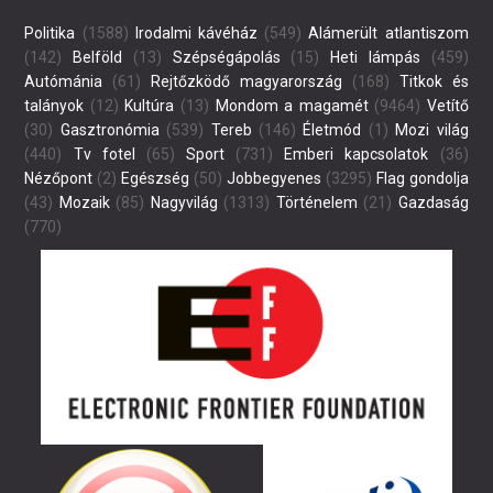
Politika
(1588)
Irodalmi kávéház
(549)
Alámerült atlantiszom
(142)
Belföld
(13)
Szépségápolás
(15)
Heti lámpás
(459)
Autómánia
(61)
Rejtőzködő magyarország
(168)
Titkok és
talányok
(12)
Kultúra
(13)
Mondom a magamét
(9464)
Vetítő
(30)
Gasztronómia
(539)
Tereb
(146)
Életmód
(1)
Mozi világ
(440)
Tv fotel
(65)
Sport
(731)
Emberi kapcsolatok
(36)
Nézőpont
(2)
Egészség
(50)
Jobbegyenes
(3295)
Flag gondolja
(43)
Mozaik
(85)
Nagyvilág
(1313)
Történelem
(21)
Gazdaság
(770)