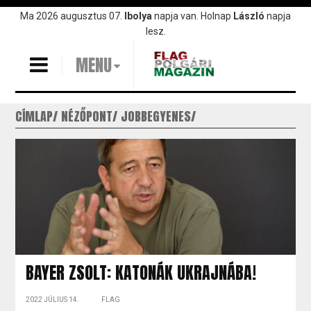
Ugrás
Ma 2026 augusztus 07.
Ibolya
napja van. Holnap
László
napja
a
lesz.
tartalomra
MENU
CÍMLAP
NÉZŐPONT
JOBBEGYENES
BAYER ZSOLT: KATONÁK UKRAJNÁBA!
2022 JÚLIUS 14.
FLAG