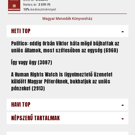
Netes ár:
3 591 Ft
10%
kedvezménnyel
Magyar Menedék Könyvesház
-
HETI TOP
Politico: eddig Orbán Viktor háta mögé bújhattak az
uniós államok, most szétesőben az egység (6960)
Így vagy úgy (3087)
A Human Rights Watch is figyelmeztető üzenetet
küldött Magyar Péteréknek, bukhatjuk az uniós
pénzeket (2913)
-
HAVI TOP
-
NÉPSZERŰ TARTALMAK