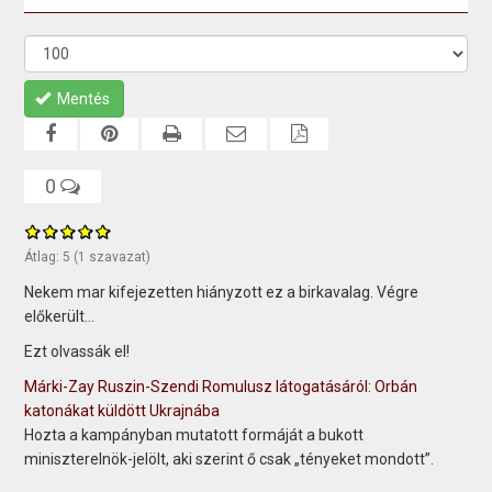
Mentés
0
Átlag:
5
(
1
szavazat)
Nekem mar kifejezetten hiányzott ez a birkavalag. Végre
előkerült…
Ezt olvassák el!
Márki-Zay Ruszin-Szendi Romulusz látogatásáról: Orbán
katonákat küldött Ukrajnába
Hozta a kampányban mutatott formáját a bukott
miniszterelnök-jelölt, aki szerint ő csak „tényeket mondott”.