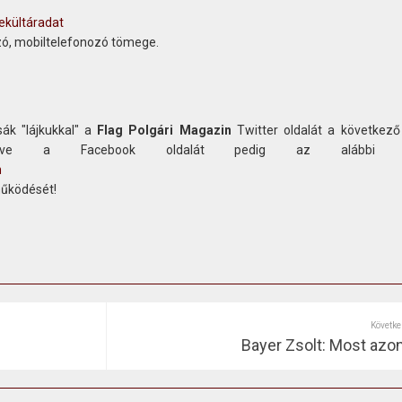
nekültáradat
zó, mobiltelefonozó tömege.
ák "lájkukkal" a
Flag Polgári Magazin
Twitter oldalát a következő
etve a Facebook oldalát pedig az alábbi c
n
működését!
Követke
Bayer Zsolt: Most azon