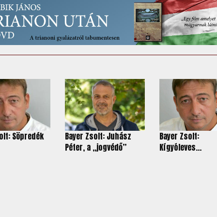
olt: Söpredék
Bayer Zsolt: Juhász
Bayer Zsolt:
Péter, a „jogvédő”
Kígyóleves...