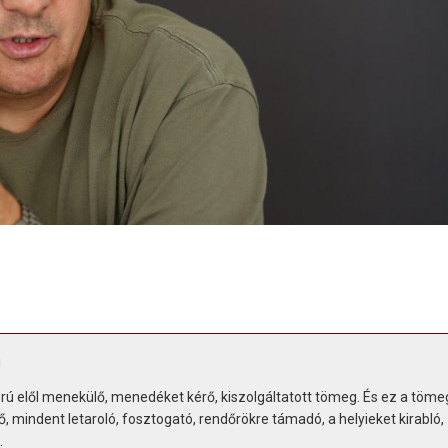
!
orú elől menekülő, menedéket kérő, kiszolgáltatott tömeg. És ez a töme
 mindent letaroló, fosztogató, rendőrökre támadó, a helyieket kirabló,
…