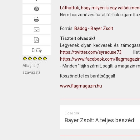
Láthattuk, hogy milyen is egy valódi me
Nem huszonéves fiatal férfiak cigarettá
Forrás:
Bádog - Bayer Zsolt
Tisztelt olvasók!
Legyenek olyan kedvesek és támogass
0
https://twitter.com/syracuse73
. ill
https://www.facebook.com/flagmagazi
Átlag:
5
(
1
- Minden "lájk számít, segíti a magazin 
szavazat)
Köszönettel és barátsággal!
www.flagmagazin.hu
Előző cikk
Bayer Zsolt: A teljes beszéd