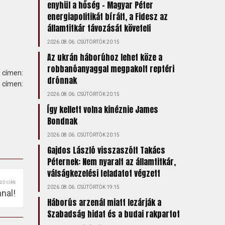
enyhül a hőség – Magyar Péter
energiapolitikát bírált, a Fidesz az
államtitkár távozását követeli
2026.08.06. CSÜTÖRTÖK 20:15
Az ukrán háborúhoz lehet köze a
robbanóanyaggal megpakolt reptéri
 címen:
drónnak
ímen:
2026.08.06. CSÜTÖRTÖK 20:15
Így kellett volna kinéznie James
Bondnak
2026.08.06. CSÜTÖRTÖK 20:15
Gajdos László visszaszólt Takács
Péternek: Nem nyaralt az államtitkár,
válságkezelési feladatot végzett
ző cikk
2026.08.06. CSÜTÖRTÖK 19:15
nal!
Háborús arzenál miatt lezárják a
Szabadság hidat és a budai rakpartot