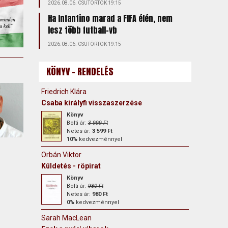
2026.08.06. CSÜTÖRTÖK 19:15
Ha Infantino marad a FIFA élén, nem
lesz több futball-vb
2026.08.06. CSÜTÖRTÖK 19:15
KÖNYV - RENDELÉS
Friedrich Klára
Csaba királyfi visszaszerzése
Könyv
Bolti ár:
3 999 Ft
Netes ár:
3 599 Ft
10%
kedvezménnyel
Orbán Viktor
Küldetés - röpirat
Könyv
Bolti ár:
980 Ft
Netes ár:
980 Ft
0%
kedvezménnyel
Sarah MacLean