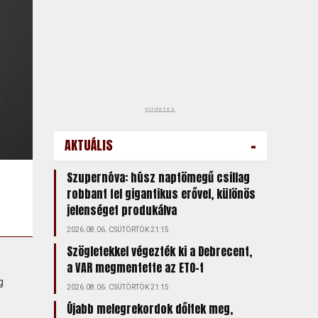
hirdetés
-
AKTUÁLIS
Szupernóva: húsz naptömegű csillag
robbant fel gigantikus erővel, különös
jelenséget produkálva
2026.08.06. CSÜTÖRTÖK 21:15
Szögletekkel végezték ki a Debrecent,
a VAR megmentette az ETO-t
g
2026.08.06. CSÜTÖRTÖK 21:15
Újabb melegrekordok dőltek meg,