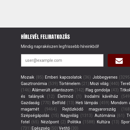
HÍRLEVÉL FELIRATKOZÁS
Mindig naprakészen legfrissebb híreinkből!
Mozaik
(85)
Emberi kapcsolatok
(36)
Jobbegyenes
(3295
Gasztronómia
(539)
Történelem
(21)
Mozi világ
(440)
Tere
(146)
Alámerült atlantiszom
(142)
Flag gondolja
(43)
Titko
és talányok
(12)
Életmód
(1)
Irodalmi kávéház
(549
Gazdaság
(770)
Belföld
(13)
Heti lámpás
(459)
Mondom 
magamét
(9464)
Rejtőzködő magyarország
(168
Szépségápolás
(15)
Nagyvilág
(1313)
Autómánia
(61)
T
fotel
(65)
Nézőpont
(2)
Politika
(1588)
Kultúra
(13)
Spor
(731)
Egészség
(50)
Vetítő
(30)