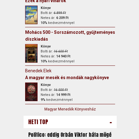
Ezek a nyári viharok
Könyv
Bolti ár:
6 899 Ft
Netes ár:
6 209 Ft
10%
kedvezménnyel
Mohács 500 - Sorszámozott, gyűjteményes
díszkiadás
Könyv
Bolti ár:
16 600 Ft
Netes ár:
14 940 Ft
10%
kedvezménnyel
Benedek Elek
A magyar mesék és mondák nagykönyve
Könyv
Bolti ár:
16 500 Ft
Netes ár:
14 999 Ft
9%
kedvezménnyel
Magyar Menedék Könyvesház
-
HETI TOP
Politico: eddig Orbán Viktor háta mögé