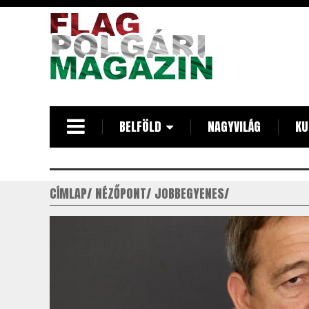
Ugrás
a
tartalomra
BELFÖLD
NAGYVILÁG
KU
CÍMLAP
NÉZŐPONT
JOBBEGYENES