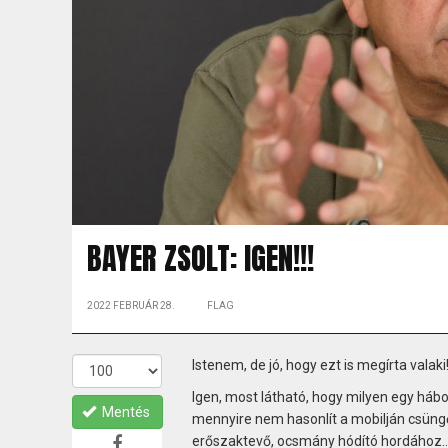
BAYER ZSOLT: IGEN!!!
2022 FEBRUÁR 28.
FLAG
Istenem, de jó, hogy ezt is megírta valaki
Igen, most látható, hogy milyen egy háb
Mentés
mennyire nem hasonlít a mobilján csüngő,
erőszaktevő, ocsmány hódító hordához