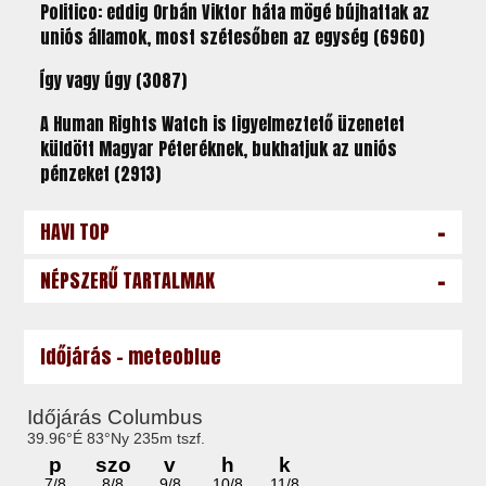
Politico: eddig Orbán Viktor háta mögé bújhattak az
uniós államok, most szétesőben az egység (6960)
Így vagy úgy (3087)
A Human Rights Watch is figyelmeztető üzenetet
küldött Magyar Péteréknek, bukhatjuk az uniós
pénzeket (2913)
-
HAVI TOP
-
NÉPSZERŰ TARTALMAK
Időjárás - meteoblue