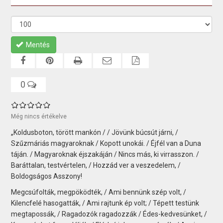
Mentés
0
Még nincs értékelve
„Koldusboton, törött mankón / / Jövünk búcsút járni, /
Szűzmáriás magyaroknak / Kopott unokái. / Éjfél van a Duna
táján. / Magyaroknak éjszakáján / Nincs más, ki virrasszon. /
Baráttalan, testvértelen, / Hozzád ver a veszedelem, /
Boldogságos Asszony!
Megcsúfolták, megpöködték, / Ami bennünk szép volt, /
Kilencfelé hasogatták, / Ami rajtunk ép volt; / Tépett testünk
megtapossák, / Ragadozók ragadozzák / Édes-kedvesünket, /