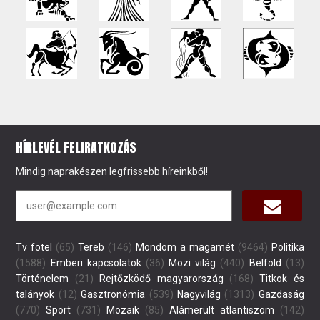
HÍRLEVÉL FELIRATKOZÁS
Mindig naprakészen legfrissebb híreinkből!
Tv fotel
(65)
Tereb
(146)
Mondom a magamét
(9464)
Politika
(1588)
Emberi kapcsolatok
(36)
Mozi világ
(440)
Belföld
(13)
Történelem
(21)
Rejtőzködő magyarország
(168)
Titkok és
talányok
(12)
Gasztronómia
(539)
Nagyvilág
(1313)
Gazdaság
(770)
Sport
(731)
Mozaik
(85)
Alámerült atlantiszom
(142)