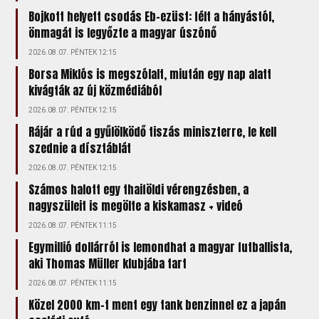
Bojkott helyett csodás Eb-ezüst: félt a hányástól,
önmagát is legyőzte a magyar úszónő
2026.08.07. PÉNTEK 12:15
Borsa Miklós is megszólalt, miután egy nap alatt
kivágták az új közmédiából
2026.08.07. PÉNTEK 12:15
Rájár a rúd a gyűlölködő tiszás miniszterre, le kell
szednie a dísztáblát
2026.08.07. PÉNTEK 12:15
Számos halott egy thaiföldi vérengzésben, a
nagyszüleit is megölte a kiskamasz + videó
2026.08.07. PÉNTEK 11:15
Egymillió dollárról is lemondhat a magyar futballista,
aki Thomas Müller klubjába tart
2026.08.07. PÉNTEK 11:15
Közel 2000 km-t ment egy tank benzinnel ez a japán