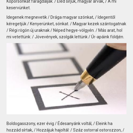
Koporsónkat faragdálják. / Eléd sírjuk, magyar árvák, / A mi
keservünket.
Idegenek megnevetik / Drága magyar szónkat, / Idegentől
kéregetjük / Kenyerünket, sónkat. / Magyar kezek szántogatnak
/ Régi rögön új uraknak / Néped hegye-völgyén. / Más arat, hol
mi vetettünk: / Jövevények, szolgák lettünk / Úr-apáink földjén.
Boldogasszony, ezer évig / Édesanyánk voltál, / Eleink ha
hozzád sírtak, / Hozzájuk hajoltál: / Száz ostorral ostorozzon, /