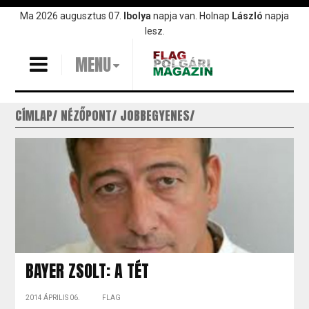
Ugrás
Ma 2026 augusztus 07.
Ibolya
napja van. Holnap
László
napja
a
lesz.
tartalomra
MENU
CÍMLAP
NÉZŐPONT
JOBBEGYENES
BAYER ZSOLT: A TÉT
2014 ÁPRILIS 06.
FLAG