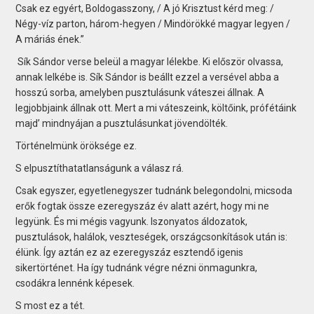
Csak ez egyért, Boldogasszony, / A jó Krisztust kérd meg: /
Négy-víz parton, három-hegyen / Mindörökké magyar legyen /
A máriás ének.”
Sík Sándor verse beleül a magyar lélekbe. Ki először olvassa,
annak lelkébe is. Sík Sándor is beállt ezzel a versével abba a
hosszú sorba, amelyben pusztulásunk váteszei állnak. A
legjobbjaink állnak ott. Mert a mi váteszeink, költőink, prófétáink
majd’ mindnyájan a pusztulásunkat jövendölték.
Történelmünk öröksége ez.
S elpusztíthatatlanságunk a válasz rá.
Csak egyszer, egyetlenegyszer tudnánk belegondolni, micsoda
erők fogtak össze ezeregyszáz év alatt azért, hogy mi ne
legyünk. És mi mégis vagyunk. Iszonyatos áldozatok,
pusztulások, halálok, veszteségek, országcsonkítások után is:
élünk. Így aztán ez az ezeregyszáz esztendő igenis
sikertörténet. Ha így tudnánk végre nézni önmagunkra,
csodákra lennénk képesek.
S most ez a tét.