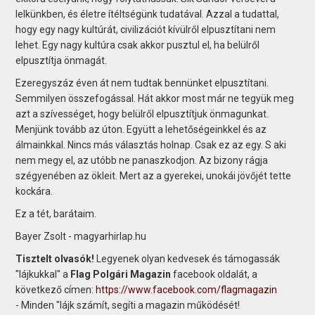
lelkünkben, és életre ítéltségünk tudatával. Azzal a tudattal,
hogy egy nagy kultúrát, civilizációt kívülről elpusztítani nem
lehet. Egy nagy kultúra csak akkor pusztul el, ha belülről
elpusztítja önmagát.
Ezeregyszáz éven át nem tudtak bennünket elpusztítani.
Semmilyen összefogással. Hát akkor most már ne tegyük meg
azt a szívességet, hogy belülről elpusztítjuk önmagunkat.
Menjünk tovább az úton. Együtt a lehetőségeinkkel és az
álmainkkal. Nincs más választás holnap. Csak ez az egy. S aki
nem megy el, az utóbb ne panaszkodjon. Az bizony rágja
szégyenében az ökleit. Mert az a gyerekei, unokái jövőjét tette
kockára.
Ez a tét, barátaim.
Bayer Zsolt - magyarhirlap.hu
Tisztelt olvasók!
Legyenek olyan kedvesek és támogassák
"lájkukkal" a
Flag Polgári Magazin
facebook oldalát, a
következő címen:
https://www.facebook.com/flagmagazin
- Minden "lájk számít, segíti a magazin működését!