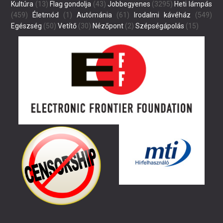
Kultúra
(13)
Flag gondolja
(43)
Jobbegyenes
(3295)
Heti lámpás
(459)
Életmód
(1)
Autómánia
(61)
Irodalmi kávéház
(549)
Egészség
(50)
Vetítő
(30)
Nézőpont
(2)
Szépségápolás
(15)