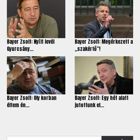
Bayer Zsolt: Nyílt levél
Bayer Zsolt: Megérkezett a
Gyurcsány...
„szakértő”!
Bayer Zsolt: Oly korban
Bayer Zsolt: Egy hét alatt
éltem én…
jutottunk el...