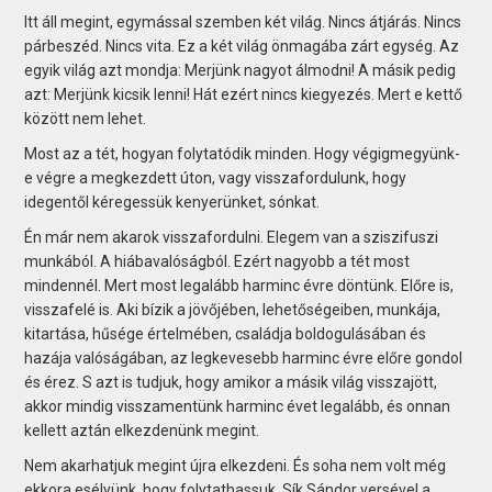
Itt áll megint, egymással szemben két világ. Nincs átjárás. Nincs
párbeszéd. Nincs vita. Ez a két világ önmagába zárt egység. Az
egyik világ azt mondja: Merjünk nagyot álmodni! A másik pedig
azt: Merjünk kicsik lenni! Hát ezért nincs kiegyezés. Mert e kettő
között nem lehet.
Most az a tét, hogyan folytatódik minden. Hogy végigmegyünk-
e végre a megkezdett úton, vagy visszafordulunk, hogy
idegentől kéregessük kenyerünket, sónkat.
Én már nem akarok visszafordulni. Elegem van a sziszifuszi
munkából. A hiábavalóságból. Ezért nagyobb a tét most
mindennél. Mert most legalább harminc évre döntünk. Előre is,
visszafelé is. Aki bízik a jövőjében, lehetőségeiben, munkája,
kitartása, hűsége értelmében, családja boldogulásában és
hazája valóságában, az legkevesebb harminc évre előre gondol
és érez. S azt is tudjuk, hogy amikor a másik világ visszajött,
akkor mindig visszamentünk harminc évet legalább, és onnan
kellett aztán elkezdenünk megint.
Nem akarhatjuk megint újra elkezdeni. És soha nem volt még
ekkora esélyünk, hogy folytathassuk. Sík Sándor versével a