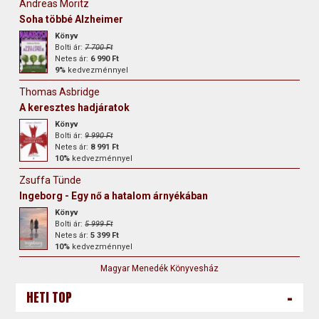
Andreas Moritz
Soha többé Alzheimer
Könyv
Bolti ár:
7 700 Ft
Netes ár:
6 990 Ft
9%
kedvezménnyel
Thomas Asbridge
A keresztes hadjáratok
Könyv
Bolti ár:
9 990 Ft
Netes ár:
8 991 Ft
10%
kedvezménnyel
Zsuffa Tünde
Ingeborg - Egy nő a hatalom árnyékában
Könyv
Bolti ár:
5 999 Ft
Netes ár:
5 399 Ft
10%
kedvezménnyel
Magyar Menedék Könyvesház
-
HETI TOP