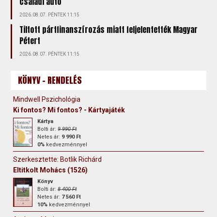
családi autó
2026.08.07. PÉNTEK 11:15
Tiltott pártfinanszírozás miatt feljelentették Magyar
Pétert
2026.08.07. PÉNTEK 11:15
KÖNYV - RENDELÉS
Mindwell Pszichológia
Ki fontos? Mi fontos? - Kártyajáték
Kártya
Bolti ár:
9 990 Ft
Netes ár:
9 990 Ft
0%
kedvezménnyel
Szerkesztette: Botlik Richárd
Eltitkolt Mohács (1526)
Könyv
Bolti ár:
8 400 Ft
Netes ár:
7 560 Ft
10%
kedvezménnyel